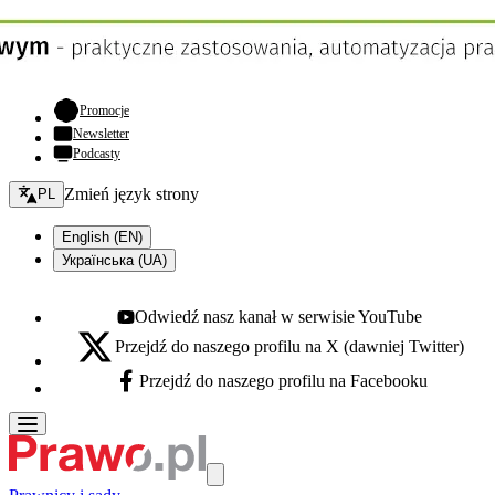
- otwiera się w nowej karcie
Promocje
Newsletter
Podcasty
Zmień język - bieżący:
Zmień język strony
PL
English (EN)
Українська (UA)
Odwiedź nasz kanał w serwisie YouTube
Youtube - otwiera się w nowej karcie
Przejdź do naszego profilu na X (dawniej Twitter)
X - otwiera się w nowej karcie
Przejdź do naszego profilu na Facebooku
Facebook - otwiera się w nowej karcie