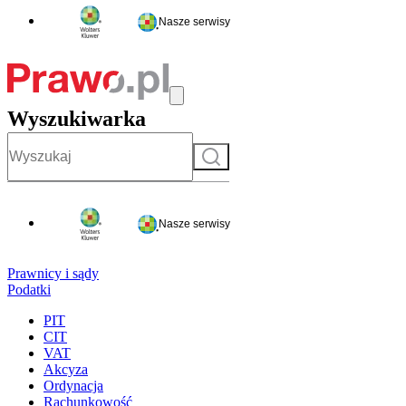
Nasze serwisy
Wyszukiwarka
Szukaj
Nasze serwisy
Prawnicy i sądy
Podatki
PIT
CIT
VAT
Akcyza
Ordynacja
Rachunkowość