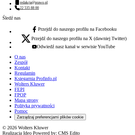
redakcja@prawo.pl
Adres email:
22 535 88 00
Numer telefonu:
Śledź nas
Przejdź do naszego profilu na Facebooku
facebook - otwiera się w nowej karcie
Przejdź do naszego profilu na X (dawniej Twitter)
x - otwiera się w nowej karcie
Odwiedź nasz kanał w serwisie YouTube
youtube - otwiera się w nowej karcie
O nas
Zespół
Kontakt
Regulamin
Księgarnia Profinfo.pl
Wolters Kluwer
FEPI
FPOP
Mapa strony
Polityka prywatności
Pomoc
Zarządzaj preferencjami plików cookie
© 2026 Wolters Kluwer
Realizacja Ideo Powered by:
CMS Edito