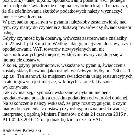
późn. zm.) - dalej u.p.t.u., opodatkowaniu polskim VAT podlega
m.in. odpłatne świadczenie usług na terytorium kraju. To oznacza,
że dla zdefiniowania skutków podatkowych należy wyznaczyć
miejsce świadczenia.
W przypadku opisanym w pytaniu należałoby zastanowić się nad
tym, czy mamy do czynienia z dostawą towarów czy świadczeniem
usług.
Gdyby czynność była dostawą, wówczas zastosowanie znalazłby
art. 22 ust. 1 pkt 3 u.p.t.u. Według takiego, miejscem dostawy, czyli
opodatkowania VAT, towarów niewysyłanych ani nie
transportowanych jest miejsce, w którym towary znajdują się w
momencie dostawy.
Z kolei, gdyby przedmiotowe, wskazane w pytaniu, świadczenia
zostały sklasyfikowane jako usługi, właściwym byłby art. 28i ust. 1
u.p.t.u. Ten stanowi, że miejscem świadczenia usług restauracyjnych
i cateringowych jest miejsce, w których są one faktycznie
wykonywane.
Tak czy inaczej, czynności wskazane w pytaniu nie będą
opodatkowane polskim a czeskim podatkiem od wartości dodanej.
Na zakończenie należy wskazać, że przy rozstrzygnięciu, z czym
mamy do czynienia, z dostawą czy usługą, można posiłkować się
interpretacją ogólną Ministra Finansów z dnia 24 czerwca 2016 r.,
PT1.050.3.2016.156. - jednak będzie to czeski VAT.
Radosław Kowalski