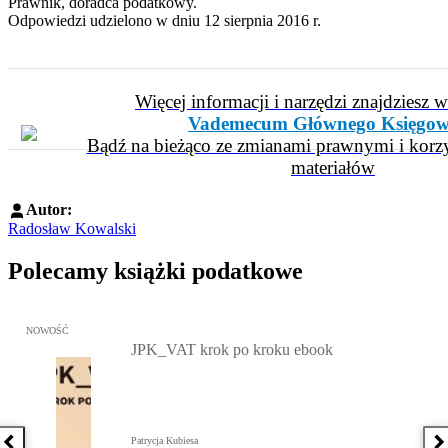
Prawnik, doradca podatkowy.
Odpowiedzi udzielono w dniu 12 sierpnia 2016 r.
Więcej informacji i narzędzi znajdziesz 
Vademecum Głównego Księgow
Bądź na bieżąco ze zmianami prawnymi i korzy
materiałów
Autor:
Radosław Kowalski
Polecamy książki podatkowe
Przejdź do: JPK_VAT krok po kroku ebook, Patrycja Kubiesa - otw
NOWOŚĆ
JPK_VAT krok po kroku ebook
Patrycja Kubiesa