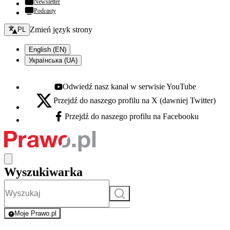
Newsletter
Podcasty
Zmień język - bieżący:
Zmień język strony
PL
English (EN)
Українська (UA)
Odwiedź nasz kanał w serwisie YouTube
Youtube - otwiera się w nowej karcie
Przejdź do naszego profilu na X (dawniej Twitter)
X - otwiera się w nowej karcie
Przejdź do naszego profilu na Facebooku
Facebook - otwiera się w nowej karcie
Wyszukiwarka
Szukaj
Moje Prawo.pl
- rejestracja i logowanie do serwisu