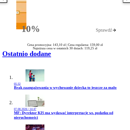
Poprzednia książka
N
10%
Sprawdź
Rabatu
Cena promocyjna: 143,10 zł |
Cena regularna: 159,00 zł
Najniższa cena w ostatnich 30 dniach: 119,25 zł
Ostatnio dodane
05:32
Przejdź do artykułu:
Brak zaangażowania w wychowanie dziecka to jeszcze za mało
07.08.2026 | 14:47
Przejdź do artykułu:
MF: Dyrektor KIS ma wydawać interpretacje ws. podatku od
nieruchomości