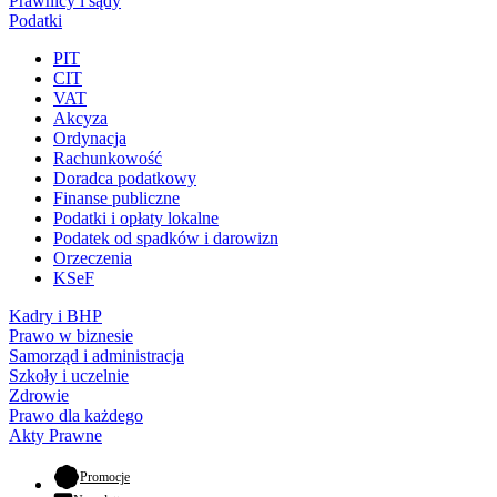
Prawnicy i sądy
Podatki
PIT
CIT
VAT
Akcyza
Ordynacja
Rachunkowość
Doradca podatkowy
Finanse publiczne
Podatki i opłaty lokalne
Podatek od spadków i darowizn
Orzeczenia
KSeF
Kadry i BHP
Prawo w biznesie
Samorząd i administracja
Szkoły i uczelnie
Zdrowie
Prawo dla każdego
Akty Prawne
- otwiera się w nowej karcie
Promocje