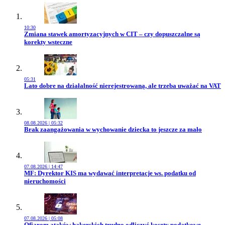
10:30
Przejdź do artykułu:
Zmiana stawek amortyzacyjnych w CIT – czy dopuszczalne są
korekty wsteczne
05:31
Przejdź do artykułu:
Lato dobre na działalność nierejestrowaną, ale trzeba uważać na VAT
08.08.2026 | 05:32
Przejdź do artykułu:
Brak zaangażowania w wychowanie dziecka to jeszcze za mało
07.08.2026 | 14:47
Przejdź do artykułu:
MF: Dyrektor KIS ma wydawać interpretacje ws. podatku od
nieruchomości
07.08.2026 | 05:08
Przejdź do artykułu:
Ofiarom ataków hakerskich trudno odliczyć koszty podatkowe