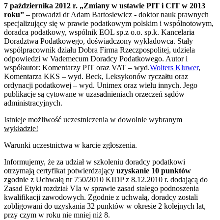
7 października 2012 r. „Zmiany w ustawie PIT i CIT w 2013
roku”
– prowadzi dr Adam Bartosiewicz - doktor nauk prawnych
specjalizujący się w prawie podatkowym polskim i wspólnotowym,
doradca podatkowy, wspólnik EOL sp.z o.o. sp.k. Kancelaria
Doradztwa Podatkowego, doświadczony wykładowca. Stały
współpracownik działu Dobra Firma Rzeczpospolitej, udziela
odpowiedzi w Vademecum Doradcy Podatkowego. Autor i
współautor: Komentarzy PIT oraz VAT – wyd.
Wolters Kluwer
,
Komentarza KKS – wyd. Beck, Leksykonów ryczałtu oraz
ordynacji podatkowej – wyd. Unimex oraz wielu innych. Jego
publikacje są cytowane w uzasadnieniach orzeczeń sądów
administracyjnych.
Istnieje możliwość uczestniczenia w dowolnie wybranym
wykładzie!
Warunki uczestnictwa w karcie zgłoszenia.
Informujemy, że za udział w szkoleniu doradcy podatkowi
otrzymają certyfikat potwierdzający
uzyskanie 10 punktów
zgodnie z Uchwałą nr 750/2010 KIDP z 8.12.2010 r. dodającą do
Zasad Etyki rozdział VIa w sprawie zasad stałego podnoszenia
kwalifikacji zawodowych. Zgodnie z uchwałą, doradcy zostali
zobligowani do uzyskania 32 punktów w okresie 2 kolejnych lat,
przy czym w roku nie mniej niż 8.