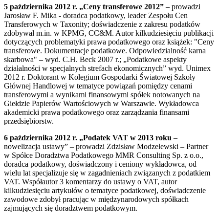
5 października 2012 r.
„Ceny transferowe 2012”
– prowadzi
Jarosław F. Mika - doradca podatkowy, leader Zespołu Cen
Transferowych w Taxonity; doświadczenie z zakresu podatków
zdobywał m.in. w KPMG, CC&M. Autor kilkudziesięciu publikacji
dotyczących problematyki prawa podatkowego oraz książek: "Ceny
transferowe. Dokumentacje podatkowe. Odpowiedzialność karna
skarbowa" – wyd. C.H. Beck 2007 r.; „Podatkowe aspekty
działalności w specjalnych strefach ekonomicznych” wyd. Unimex
2012 r. Doktorant w Kolegium Gospodarki Światowej Szkoły
Głównej Handlowej w tematyce powiązań pomiędzy cenami
transferowymi a wynikami finansowymi spółek notowanych na
Giełdzie Papierów Wartościowych w Warszawie. Wykładowca
akademicki prawa podatkowego oraz zarządzania finansami
przedsiębiorstw.
6 października 2012 r. „Podatek VAT w 2013 roku
–
nowelizacja ustawy” – prowadzi Zdzisław Modzelewski – Partner
w Spółce Doradztwa Podatkowego MMR Consulting Sp. z o.o.,
doradca podatkowy, doświadczony i ceniony wykładowca, od
wielu lat specjalizuje się w zagadnieniach związanych z podatkiem
VAT. Współautor 3 komentarzy do ustawy o VAT, autor
kilkudziesięciu artykułów o tematyce podatkowej, doświadczenie
zawodowe zdobył pracując w międzynarodowych spółkach
zajmujących się doradztwem podatkowym.