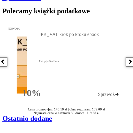
Polecamy książki podatkowe
Przejdź do: JPK_VAT krok po kroku ebook, Patrycja Kubiesa - otw
NOWOŚĆ
JPK_VAT krok po kroku ebook
Patrycja Kubiesa
Poprzednia książka
N
10%
Sprawdź
Rabatu
Cena promocyjna: 143,10 zł |
Cena regularna: 159,00 zł
Najniższa cena w ostatnich 30 dniach: 119,25 zł
Ostatnio dodane