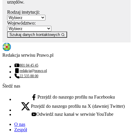
urzędów.
Rodzaj instytucji:
Województwo:
Szukaj danych kontaktowych
Redakcja serwisu Prawo.pl
801 04 45 45
Numer telefonu:
redakcja@prawo.pl
Adres email:
22 535 88 00
Numer telefonu:
Śledź nas
Przejdź do naszego profilu na Facebooku
facebook - otwiera się w nowej karcie
Przejdź do naszego profilu na X (dawniej Twitter)
x - otwiera się w nowej karcie
Odwiedź nasz kanał w serwisie YouTube
youtube - otwiera się w nowej karcie
O nas
Zespół