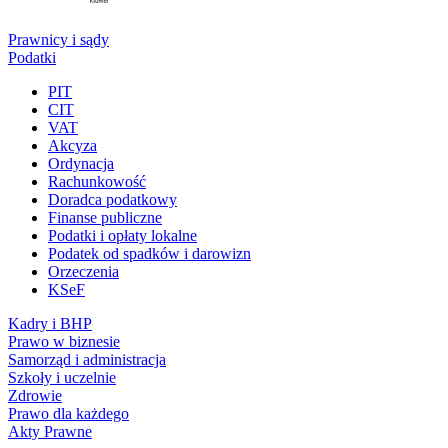
Prawnicy i sądy
Podatki
PIT
CIT
VAT
Akcyza
Ordynacja
Rachunkowość
Doradca podatkowy
Finanse publiczne
Podatki i opłaty lokalne
Podatek od spadków i darowizn
Orzeczenia
KSeF
Kadry i BHP
Prawo w biznesie
Samorząd i administracja
Szkoły i uczelnie
Zdrowie
Prawo dla każdego
Akty Prawne