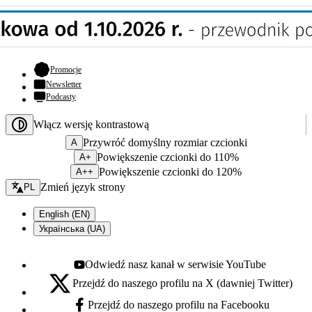
- otwiera się w nowej karcie
Promocje
Newsletter
Podcasty
Włącz wersję kontrastową
Przywróć domyślny rozmiar czcionki
A
Powiększenie czcionki do 110%
A+
Powiększenie czcionki do 120%
A++
Zmień język - bieżący:
Zmień język strony
PL
English (EN)
Українська (UA)
Odwiedź nasz kanał w serwisie YouTube
Youtube - otwiera się w nowej karcie
Przejdź do naszego profilu na X (dawniej Twitter)
X - otwiera się w nowej karcie
Przejdź do naszego profilu na Facebooku
Facebook - otwiera się w nowej karcie