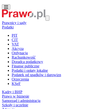
Prawnicy i sądy
Podatki
PIT
CIT
VAT
Akcyza
Ordynacja
Rachunkowość
Doradca podatkowy
Finanse publiczne
Podatki i opłaty lokalne
Podatek od spadków i darowizn
Orzeczenia
KSeF
Kadry i BHP
Prawo w biznesie
Samorząd i administracja
Szkoły i uczelnie