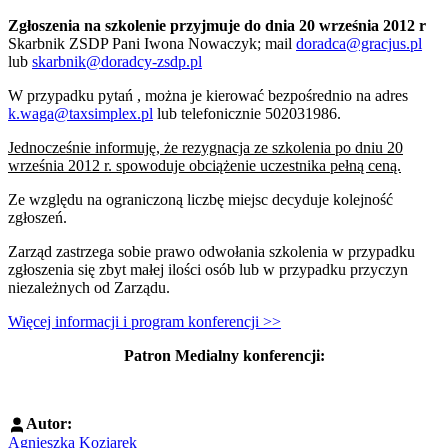
Zgłoszenia na szkolenie przyjmuje do dnia 20 września 2012 r
Skarbnik ZSDP Pani Iwona Nowaczyk; mail
doradca@gracjus.pl
lub
skarbnik@doradcy-zsdp.pl
W przypadku pytań , można je kierować bezpośrednio na adres
k.waga@taxsimplex.pl
lub telefonicznie 502031986.
Jednocześnie informuję, że rezygnacja ze szkolenia po dniu 20
września 2012 r. spowoduje obciążenie uczestnika pełną ceną.
Ze względu na ograniczoną liczbę miejsc decyduje kolejność
zgłoszeń.
Zarząd zastrzega sobie prawo odwołania szkolenia w przypadku
zgłoszenia się zbyt małej ilości osób lub w przypadku przyczyn
niezależnych od Zarządu.
Więcej informacji i program konferencji >>
Patron Medialny konferencji:
Autor:
Agnieszka Koziarek