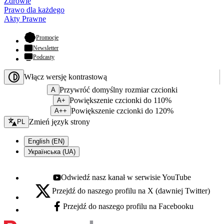
Zdrowie
Prawo dla każdego
Akty Prawne
- otwiera się w nowej karcie
Promocje
Newsletter
Podcasty
Włącz wersję kontrastową
Przywróć domyślny rozmiar czcionki
A
Powiększenie czcionki do 110%
A+
Powiększenie czcionki do 120%
A++
Zmień język - bieżący:
Zmień język strony
PL
English (EN)
Українська (UA)
Odwiedź nasz kanał w serwisie YouTube
Youtube - otwiera się w nowej karcie
Przejdź do naszego profilu na X (dawniej Twitter)
X - otwiera się w nowej karcie
Przejdź do naszego profilu na Facebooku
Facebook - otwiera się w nowej karcie