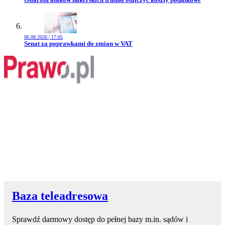
06.08.2026 | 17:05
Przejdź do artykułu:
Senat za poprawkami do zmian w VAT
Baza teleadresowa
Sprawdź darmowy dostęp do pełnej bazy m.in. sądów i