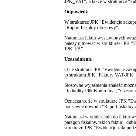
JPK_VAT", a także w strukturze "F
Odpowiedź
W strukturze JPK "Ewidencje zakup
"Raport fiskalny okresowy".
Natomiast faktur wystawionych wraz 
należy ujmować w strukturze JPK "E
JPK_FA".
Uzasadnienie
O ile struktura JPK "Ewidencje zak
to struktura JPK "Faktury VAT-JPK_F
Stosowne wyjaśnienia znaleźć można
"Jednolity Plik Kontrolny", "Często
Oznacza to, że w strukturze JPK "E
podstawie dowodu "Raport fiskalny 
Natomiast w odniesieniu do faktur 
paragon fiskalny, takich faktur - du
strukturze JPK "Ewidencje zakupu 