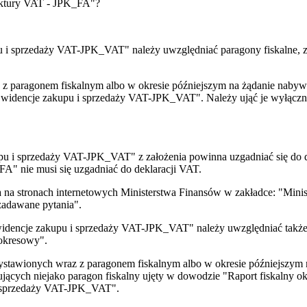
aktury VAT - JPK_FA"?
u i sprzedaży VAT-JPK_VAT" należy uwzględniać paragony fiskalne, 
z paragonem fiskalnym albo w okresie późniejszym na żądanie nabywc
widencje zakupu i sprzedaży VAT-JPK_VAT". Należy ująć je wyłączn
upu i sprzedaży VAT-JPK_VAT" z założenia powinna uzgadniać się do 
A" nie musi się uzgadniać do deklaracji VAT.
 na stronach internetowych Ministerstwa Finansów w zakładce: "Minis
 zadawane pytania".
widencje zakupu i sprzedaży VAT-JPK_VAT" należy uwzględniać także 
okresowy".
wystawionych wraz z paragonem fiskalnym albo w okresie późniejszym
blujących niejako paragon fiskalny ujęty w dowodzie "Raport fiskalny
i sprzedaży VAT-JPK_VAT".