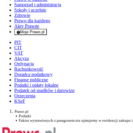
Samorząd i administracja
Szkoły i uczelnie
Zdrowie
Prawo dla każdego
Akty Prawne
Moje Prawo.pl
- rejestracja i logowanie do serwisu
PIT
CIT
VAT
Akcyza
Ordynacja
Rachunkowość
Doradca podatkowy
Finanse publiczne
Podatki i opłaty lokalne
Podatek od spadków i darowizn
Orzeczenia
KSeF
Prawo.pl
Podatki
Faktur wystawionych z paragonem nie ujmujemy w ewidencji zakupu 