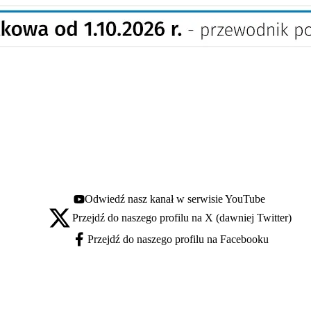
Odwiedź nasz kanał w serwisie YouTube
Youtube - otwiera się w nowej karcie
Przejdź do naszego profilu na X (dawniej Twitter)
X - otwiera się w nowej karcie
Przejdź do naszego profilu na Facebooku
Facebook - otwiera się w nowej karcie