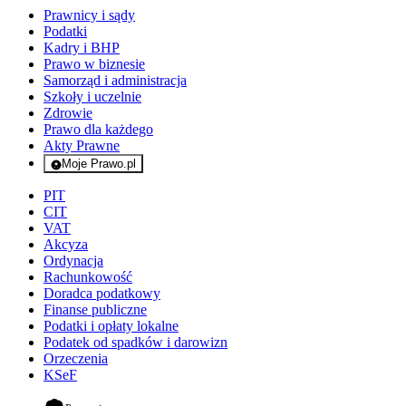
Prawnicy i sądy
Podatki
Kadry i BHP
Prawo w biznesie
Samorząd i administracja
Szkoły i uczelnie
Zdrowie
Prawo dla każdego
Akty Prawne
Moje Prawo.pl
- rejestracja i logowanie do serwisu
PIT
CIT
VAT
Akcyza
Ordynacja
Rachunkowość
Doradca podatkowy
Finanse publiczne
Podatki i opłaty lokalne
Podatek od spadków i darowizn
Orzeczenia
KSeF