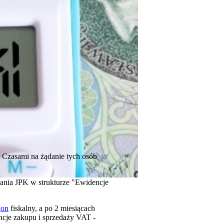
. Czasami na żądanie tych osób
wania JPK w strukturze "Ewidencje
gon
fiskalny, a po 2 miesiącach
cje zakupu i sprzedaży VAT -