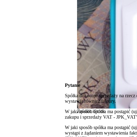
Pytanie
Spółka dokonuje sprzedaży na rzecz 
wystawia również faktury.
Źródło: iStock
W jaki sposób spółka ma postąpić (u
zakupu i sprzedaży VAT - JPK_VAT",
W jaki sposób spółka ma postąpić (uj
wystąpi z żądaniem wystawienia fak