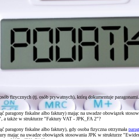
osób fizycznych (tj. osób prywatnych), którą dokumentuje paragonami
jąć paragony fiskalne albo faktury) mając na uwadze obowiązek stoso
 a także w strukturze "Faktury VAT - JPK_FA 2"?
ąć paragony fiskalne albo faktury), gdy osoba fizyczna otrzymała
para
tury mając na uwadze obowiązek stosowania JPK w strukturze "Ewiden