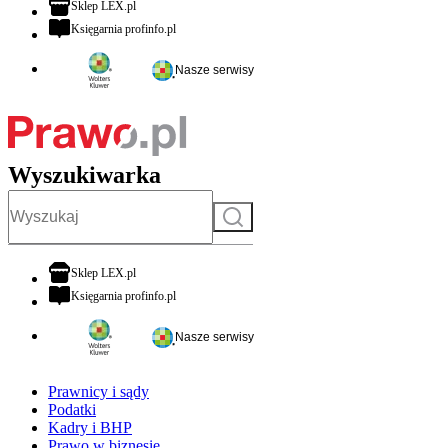
otwiera się w nowej karcie
Sklep LEX.pl
otwiera się w nowej karcie
Księgarnia profinfo.pl
Nasze serwisy
Wyszukiwarka
Szukaj
otwiera się w nowej karcie
Sklep LEX.pl
otwiera się w nowej karcie
Księgarnia profinfo.pl
Nasze serwisy
Prawnicy i sądy
Podatki
Kadry i BHP
Prawo w biznesie