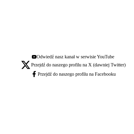
Odwiedź nasz kanał w serwisie YouTube
Youtube - otwiera się w nowej karcie
Przejdź do naszego profilu na X (dawniej Twitter)
X - otwiera się w nowej karcie
Przejdź do naszego profilu na Facebooku
Facebook - otwiera się w nowej karcie