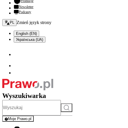
- otwiera się w nowej karcie
Promocje
Newsletter
Podcasty
Zmień język - bieżący:
Zmień język strony
PL
English (EN)
Українська (UA)
Wyszukiwarka
Szukaj
Moje Prawo.pl
- rejestracja i logowanie do serwisu