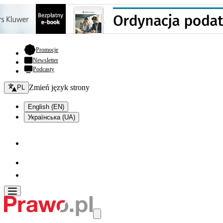
- otwiera się w nowej karcie
Promocje
Newsletter
Podcasty
Zmień język - bieżący:
Zmień język strony
PL
English (EN)
Українська (UA)