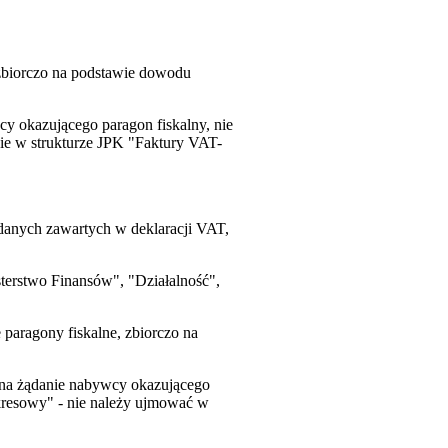
zbiorczo na podstawie dowodu
y okazującego paragon fiskalny, nie
ie w strukturze JPK "Faktury VAT-
danych zawartych w deklaracji VAT,
terstwo Finansów", "Działalność",
paragony fiskalne, zbiorczo na
 na żądanie nabywcy okazującego
 okresowy" - nie należy ujmować w