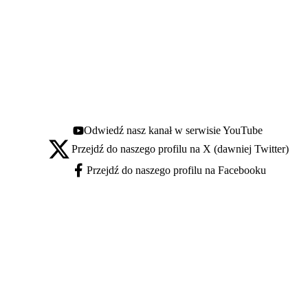
Odwiedź nasz kanał w serwisie YouTube
Youtube - otwiera się w nowej karcie
Przejdź do naszego profilu na X (dawniej Twitter)
X - otwiera się w nowej karcie
Przejdź do naszego profilu na Facebooku
Facebook - otwiera się w nowej karcie