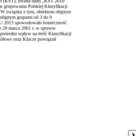
ch (KŚT), zwana dalej „KŚT 2010”.
e grupowania Polskiej Klasyfikacji
W związku z tym, obiektom objętym
objętym grupami od 3 do 9
iU 2015 spowodowało konieczność
z 29 marca 2001 r. w sprawie
ośredni wpływ na treść Klasyfikacji
egółowe oraz Klucze powiązań