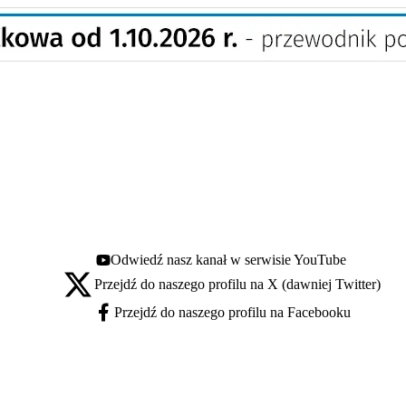
Odwiedź nasz kanał w serwisie YouTube
Youtube - otwiera się w nowej karcie
Przejdź do naszego profilu na X (dawniej Twitter)
X - otwiera się w nowej karcie
Przejdź do naszego profilu na Facebooku
Facebook - otwiera się w nowej karcie