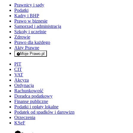
Prawnicy i sądy
Podatki
Kadry i BHP
Prawo w biznesie
Samorząd i administracja
Szkoły i uczelnie
Zdrowie
Prawo dla każdego
Akty Prawne
Moje Prawo.pl
- rejestracja i logowanie do serwisu
PIT
CIT
VAT
Akcyza
Ordynacja
Rachunkowość
Doradca podatkowy
Finanse publiczne
Podatki i opłaty lokalne
Podatek od spadków i darowizn
Orzeczenia
KSeF