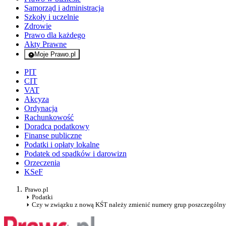
Samorząd i administracja
Szkoły i uczelnie
Zdrowie
Prawo dla każdego
Akty Prawne
Moje Prawo.pl
- rejestracja i logowanie do serwisu
PIT
CIT
VAT
Akcyza
Ordynacja
Rachunkowość
Doradca podatkowy
Finanse publiczne
Podatki i opłaty lokalne
Podatek od spadków i darowizn
Orzeczenia
KSeF
Prawo.pl
Podatki
Czy w związku z nową KŚT należy zmienić numery grup poszczególny