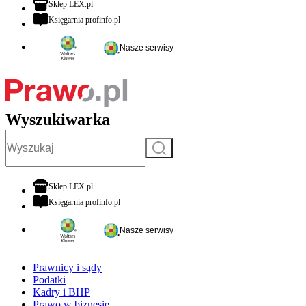
otwiera się w nowej karcie
Sklep LEX.pl
otwiera się w nowej karcie
Księgarnia profinfo.pl
Nasze serwisy
Wyszukiwarka
Szukaj
otwiera się w nowej karcie
Sklep LEX.pl
otwiera się w nowej karcie
Księgarnia profinfo.pl
Nasze serwisy
Prawnicy i sądy
Podatki
Kadry i BHP
Prawo w biznesie