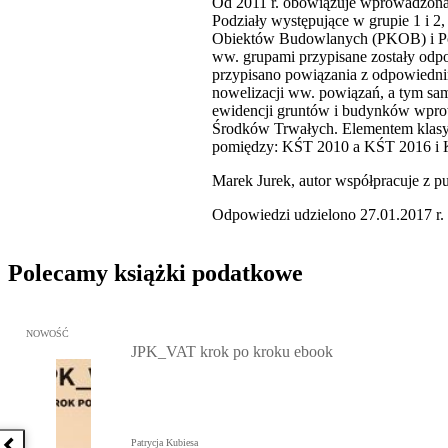
Od 2011 r. obowiązuje wprowadzona 
Podziały występujące w grupie 1 i 2
Obiektów Budowlanych (PKOB) i Pol
ww. grupami przypisane zostały od
przypisano powiązania z odpowied
nowelizacji ww. powiązań, a tym sam
ewidencji gruntów i budynków wprow
Środków Trwałych. Elementem klasyfi
pomiędzy: KŚT 2010 a KŚT 2016 i
Marek Jurek, autor współpracuje z p
Odpowiedzi udzielono 27.01.2017 r.
Polecamy książki podatkowe
Przejdź do: JPK_VAT krok po kroku ebook, Patrycja Kubiesa - otw
NOWOŚĆ
JPK_VAT krok po kroku ebook
Patrycja Kubiesa