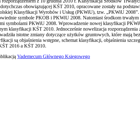
rozporządzeniem z 10 grudnia 2010 r. Klasyfikacja Środków Trwały
, dotychczas obowiązującej KŚT 2010, opracowane zostały na podstawi
skiej Klasyfikacji Wyrobów i Usług (PKWiU), tzw. „PKWiU 2008”. 
powiednie symbole PKOB i PKWiU 2008. Natomiast środkom trwałym 
nimi symbolami PKWiU 2008. Wprowadzenie nowej klasyfikacji PKW
ym klasyfikacji KŚT 2010. Jednocześnie nowelizacja rozporządzenia 
adziła istotne zmiany dotyczące użytków gruntowych, które mają bezp
kacji są objaśnienia wstępne, schemat klasyfikacji, objaśnienia szcz
 KŚT 2016 a KŚT 2010.
ublikacją
Vademecum Głównego Księgowego
iera się w nowym oknie