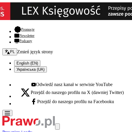
- otwiera się w nowej karcie
Promocje
Newsletter
Podcasty
Zmień język - bieżący:
Zmień język strony
PL
English (EN)
Українська (UA)
Odwiedź nasz kanał w serwisie YouTube
Youtube - otwiera się w nowej karcie
Przejdź do naszego profilu na X (dawniej Twitter)
X - otwiera się w nowej karcie
Przejdź do naszego profilu na Facebooku
Facebook - otwiera się w nowej karcie