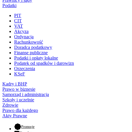
Prawnicy i sądy
Podatki
PIT
CIT
VAT
Akcyza
Ordynacja
Rachunkowość
Doradca podatkowy
Finanse publiczne
Podatki i opłaty lokalne
Podatek od spadków i darowizn
Orzeczenia
KSeF
Kadry i BHP
Prawo w biznesie
Samorząd i administracja
Szkoły i uczelnie
Zdrowie
Prawo dla każdego
Akty Prawne
- otwiera się w nowej karcie
Promocje