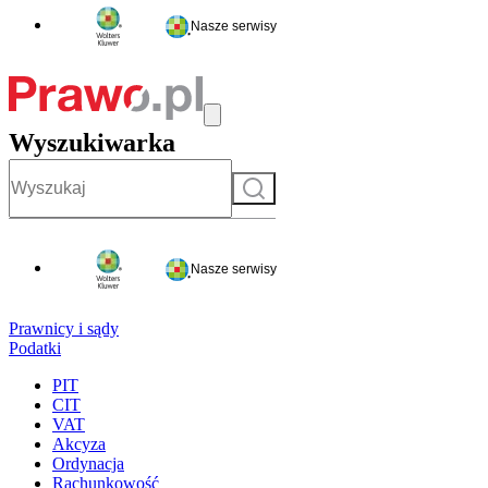
Nasze serwisy
Wyszukiwarka
Szukaj
Nasze serwisy
Prawnicy i sądy
Podatki
PIT
CIT
VAT
Akcyza
Ordynacja
Rachunkowość