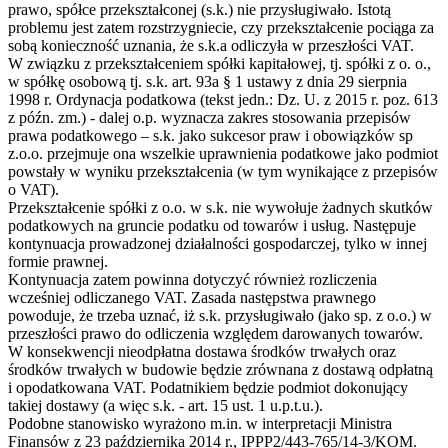
prawo, spółce przekształconej (s.k.) nie przysługiwało. Istotą
problemu jest zatem rozstrzygniecie, czy przekształcenie pociąga za
sobą konieczność uznania, że s.k.a odliczyła w przeszłości VAT.
W związku z przekształceniem spółki kapitałowej, tj. spółki z o. o.,
w spółkę osobową tj. s.k. art. 93a § 1 ustawy z dnia 29 sierpnia
1998 r. Ordynacja podatkowa (tekst jedn.: Dz. U. z 2015 r. poz. 613
z późn. zm.) - dalej o.p. wyznacza zakres stosowania przepisów
prawa podatkowego – s.k. jako sukcesor praw i obowiązków sp
z.o.o. przejmuje ona wszelkie uprawnienia podatkowe jako podmiot
powstały w wyniku przekształcenia (w tym wynikające z przepisów
o VAT).
Przekształcenie spółki z o.o. w s.k. nie wywołuje żadnych skutków
podatkowych na gruncie podatku od towarów i usług. Następuje
kontynuacja prowadzonej działalności gospodarczej, tylko w innej
formie prawnej.
Kontynuacja zatem powinna dotyczyć również rozliczenia
wcześniej odliczanego VAT. Zasada następstwa prawnego
powoduje, że trzeba uznać, iż s.k. przysługiwało (jako sp. z o.o.) w
przeszłości prawo do odliczenia względem darowanych towarów.
W konsekwencji nieodpłatna dostawa środków trwałych oraz
środków trwałych w budowie będzie zrównana z dostawą odpłatną
i opodatkowana VAT. Podatnikiem będzie podmiot dokonujący
takiej dostawy (a więc s.k. - art. 15 ust. 1 u.p.t.u.).
Podobne stanowisko wyrażono m.in. w interpretacji Ministra
Finansów z 23 października 2014 r., IPPP2/443-765/14-3/KOM.