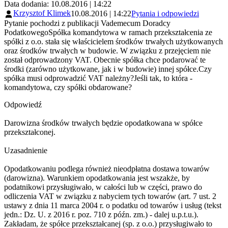
Data dodania: 10.08.2016 | 14:22
Krzysztof Klimek
10.08.2016 | 14:22
Pytania i odpowiedzi
Pytanie pochodzi z publikacji Vademecum Doradcy
PodatkowegoSpółka komandytowa w ramach przekształcenia ze
spółki z o.o. stała się właścicielem środków trwałych użytkowanych
oraz środków trwałych w budowie. W związku z przejęciem nie
został odprowadzony VAT. Obecnie spółka chce podarować te
środki (zarówno użytkowane, jak i w budowie) innej spółce.Czy
spółka musi odprowadzić VAT należny?Jeśli tak, to która -
komandytowa, czy spółki obdarowane?
Odpowiedź
Darowizna środków trwałych będzie opodatkowana w spółce
przekształconej.
Uzasadnienie
Opodatkowaniu podlega również nieodpłatna dostawa towarów
(darowizna). Warunkiem opodatkowania jest wszakże, by
podatnikowi przysługiwało, w całości lub w części, prawo do
odliczenia VAT w związku z nabyciem tych towarów (art. 7 ust. 2
ustawy z dnia 11 marca 2004 r. o podatku od towarów i usług (tekst
jedn.: Dz. U. z 2016 r. poz. 710 z późn. zm.) - dalej u.p.t.u.).
Zakładam, że spółce przekształcanej (sp. z o.o.) przysługiwało to