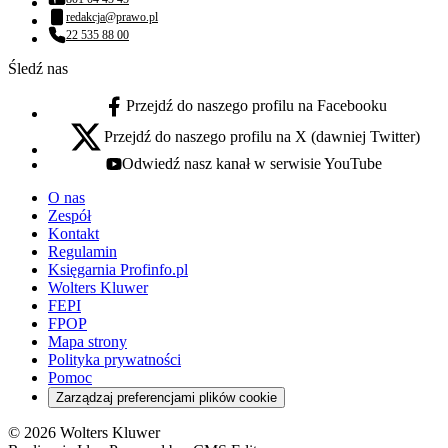
Numer telefonu:
redakcja@prawo.pl
Adres email:
22 535 88 00
Numer telefonu:
Śledź nas
Przejdź do naszego profilu na Facebooku
facebook - otwiera się w nowej karcie
Przejdź do naszego profilu na X (dawniej Twitter)
x - otwiera się w nowej karcie
Odwiedź nasz kanał w serwisie YouTube
youtube - otwiera się w nowej karcie
O nas
Zespół
Kontakt
Regulamin
Księgarnia Profinfo.pl
Wolters Kluwer
FEPI
FPOP
Mapa strony
Polityka prywatności
Pomoc
Zarządzaj preferencjami plików cookie
© 2026 Wolters Kluwer