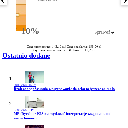
Patrycja Kubiesa
Poprzednia książka
N
10%
Sprawdź
Rabatu
Cena promocyjna: 143,10 zł |
Cena regularna: 159,00 zł
Najniższa cena w ostatnich 30 dniach: 119,25 zł
Ostatnio dodane
08.08.2026 | 05:32
Przejdź do artykułu:
Brak zaangażowania w wychowanie dziecka to jeszcze za mało
07.08.2026 | 14:47
Przejdź do artykułu:
MF: Dyrektor KIS ma wydawać interpretacje ws. podatku od
nieruchomości