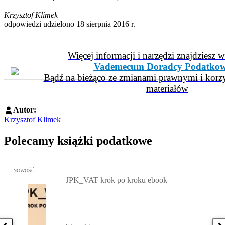
Krzysztof Klimek
odpowiedzi udzielono 18 sierpnia 2016 r.
Więcej informacji i narzędzi znajdziesz 
Vademecum Doradcy Podatko
Bądź na bieżąco ze zmianami prawnymi i korzy
materiałów
Autor:
Krzysztof Klimek
Polecamy książki podatkowe
Przejdź do: JPK_VAT krok po kroku ebook, Patrycja Kubiesa - otw
NOWOŚĆ
JPK_VAT krok po kroku ebook