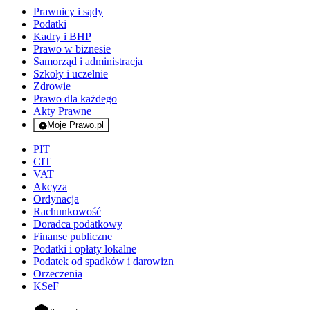
Prawnicy i sądy
Podatki
Kadry i BHP
Prawo w biznesie
Samorząd i administracja
Szkoły i uczelnie
Zdrowie
Prawo dla każdego
Akty Prawne
Moje Prawo.pl
- rejestracja i logowanie do serwisu
PIT
CIT
VAT
Akcyza
Ordynacja
Rachunkowość
Doradca podatkowy
Finanse publiczne
Podatki i opłaty lokalne
Podatek od spadków i darowizn
Orzeczenia
KSeF