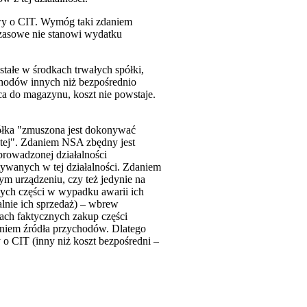
tawy o CIT. Wymóg taki zdaniem
 czasowe nie stanowi wydatku
tałe w środkach trwałych spółki,
chodów innych niż bezpośrednio
a do magazynu, koszt nie powstaje.
spółka "zmuszona jest dokonywać
utej". Zdaniem NSA zbędny jest
prowadzonej działalności
ywanych w tej działalności. Zdaniem
ym urządzeniu, czy też jedynie na
nych części w wypadku awarii ich
lnie ich sprzedaż) – wbrew
iach faktycznych zakup części
niem źródła przychodów. Dlatego
o CIT (inny niż koszt bezpośredni –