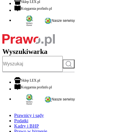
otwiera się w nowej karcie
Sklep LEX.pl
otwiera się w nowej karcie
Księgarnia profinfo.pl
Nasze serwisy
Wyszukiwarka
Szukaj
otwiera się w nowej karcie
Sklep LEX.pl
otwiera się w nowej karcie
Księgarnia profinfo.pl
Nasze serwisy
Prawnicy i sądy
Podatki
Kadry i BHP
Prawo w biznesie