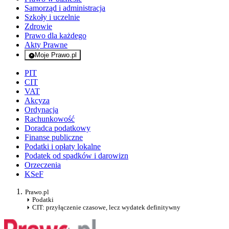
Samorząd i administracja
Szkoły i uczelnie
Zdrowie
Prawo dla każdego
Akty Prawne
Moje Prawo.pl
- rejestracja i logowanie do serwisu
PIT
CIT
VAT
Akcyza
Ordynacja
Rachunkowość
Doradca podatkowy
Finanse publiczne
Podatki i opłaty lokalne
Podatek od spadków i darowizn
Orzeczenia
KSeF
Prawo.pl
Podatki
CIT: przyłączenie czasowe, lecz wydatek definitywny