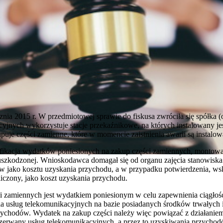
ia 2015 r. W przedmiotowej sprawie do fiskusa zwróciła się spółka (o
yjnych wykorzystuje stacje przekaźnikowe, na których instalowany jes
uje części zamienne, które w momencie zaistnienia awarii są instalow
lifikacja wydatków poniesionych na zakup części zamiennych, montow
 uszkodzonej. Wnioskodawca domagał się od organu zajęcia stanowisk
 jako kosztu uzyskania przychodu, a w przypadku potwierdzenia, w
liczony, jako koszt uzyskania przychodu.
i zamiennych jest wydatkiem poniesionym w celu zapewnienia ciągłości
ia usług telekomunikacyjnych na bazie posiadanych środków trwałych i 
zychodów. Wydatek na zakup części należy więc powiązać z działaniem 
zerwany usług telekomunikacyjnych, a przez to uzyskiwania przychodów