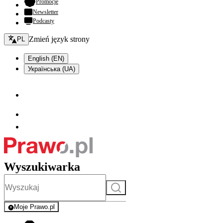
- otwiera się w nowej karcie
Promocje
Newsletter
Podcasty
Zmień język - bieżący:
Zmień język strony
PL
English (EN)
Українська (UA)
Wyszukiwarka
Szukaj
Moje Prawo.pl
- rejestracja i logowanie do serwisu