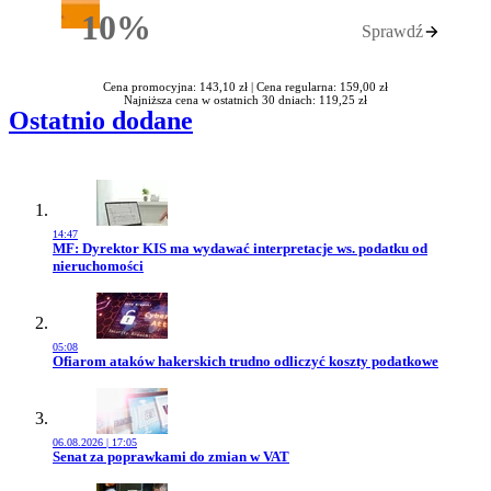
10%
Sprawdź
Rabatu
Cena promocyjna: 143,10 zł |
Cena regularna: 159,00 zł
Najniższa cena w ostatnich 30 dniach: 119,25 zł
Ostatnio dodane
14:47
Przejdź do artykułu:
MF: Dyrektor KIS ma wydawać interpretacje ws. podatku od
nieruchomości
05:08
Przejdź do artykułu:
Ofiarom ataków hakerskich trudno odliczyć koszty podatkowe
06.08.2026 | 17:05
Przejdź do artykułu:
Senat za poprawkami do zmian w VAT