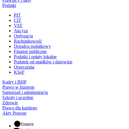
Prawnicy i sądy
Podatki
PIT
CIT
VAT
Akcyza
Ordynacja
Rachunkowość
Doradca podatkowy
Finanse publiczne
Podatki i opłaty lokalne
Podatek od spadków i darowizn
Orzeczenia
KSeF
Kadry i BHP
Prawo w biznesie
Samorząd i administracja
Szkoły i uczelnie
Zdrowie
Prawo dla każdego
Akty Prawne
- otwiera się w nowej karcie
Promocje