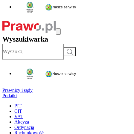
Nasze serwisy
Wyszukiwarka
Szukaj
Nasze serwisy
Prawnicy i sądy
Podatki
PIT
CIT
VAT
Akcyza
Ordynacja
Rachunkowość