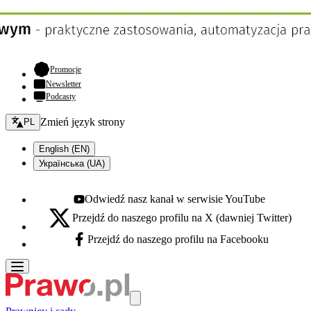
- otwiera się w nowej karcie
Promocje
Newsletter
Podcasty
Zmień język - bieżący:
Zmień język strony
PL
English (EN)
Українська (UA)
Odwiedź nasz kanał w serwisie YouTube
Youtube - otwiera się w nowej karcie
Przejdź do naszego profilu na X (dawniej Twitter)
X - otwiera się w nowej karcie
Przejdź do naszego profilu na Facebooku
Facebook - otwiera się w nowej karcie