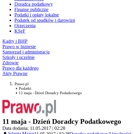
Doradca podatkowy
Finanse publiczne
Podatki i opłaty lokalne
Podatek od spadków i darowizn
Orzeczenia
KSeF
Kadry i BHP
Prawo w biznesie
Samorząd i administracja
Szkoły i uczelnie
Zdrowie
Prawo dla każdego
Akty Prawne
Prawo.pl
Podatki
11 maja - Dzień Doradcy Podatkowego
11 maja - Dzień Doradcy Podatkowego
Data dodania: 11.05.2017 | 02:28
Jolanta Mazur
11.05.2017 | 02:28
Doradca podatkowy
Aktualności