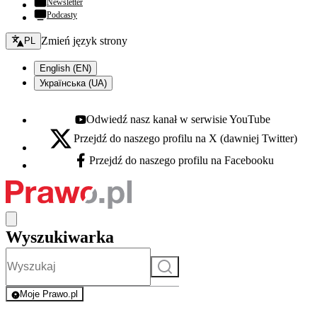
Newsletter
Podcasty
Zmień język - bieżący:
Zmień język strony
PL
English (EN)
Українська (UA)
Odwiedź nasz kanał w serwisie YouTube
Youtube - otwiera się w nowej karcie
Przejdź do naszego profilu na X (dawniej Twitter)
X - otwiera się w nowej karcie
Przejdź do naszego profilu na Facebooku
Facebook - otwiera się w nowej karcie
Wyszukiwarka
Szukaj
Moje Prawo.pl
- rejestracja i logowanie do serwisu