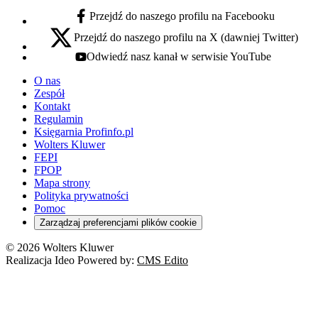
Przejdź do naszego profilu na Facebooku
facebook - otwiera się w nowej karcie
Przejdź do naszego profilu na X (dawniej Twitter)
x - otwiera się w nowej karcie
Odwiedź nasz kanał w serwisie YouTube
youtube - otwiera się w nowej karcie
O nas
Zespół
Kontakt
Regulamin
Księgarnia Profinfo.pl
Wolters Kluwer
FEPI
FPOP
Mapa strony
Polityka prywatności
Pomoc
Zarządzaj preferencjami plików cookie
© 2026 Wolters Kluwer
Realizacja Ideo Powered by:
CMS Edito