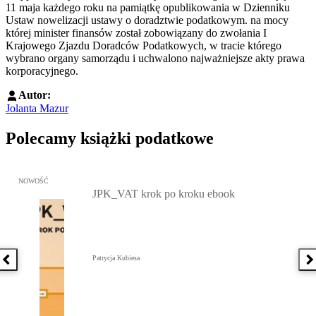
11 maja każdego roku na pamiątkę opublikowania w Dzienniku
Ustaw nowelizacji ustawy o doradztwie podatkowym. na mocy
której minister finansów został zobowiązany do zwołania I
Krajowego Zjazdu Doradców Podatkowych, w tracie którego
wybrano organy samorządu i uchwalono najważniejsze akty prawa
korporacyjnego.
Autor:
Jolanta Mazur
Polecamy książki podatkowe
Przejdź do: JPK_VAT krok po kroku ebook, Patrycja Kubiesa - otw
NOWOŚĆ
JPK_VAT krok po kroku ebook
Patrycja Kubiesa
Poprzednia książka
N