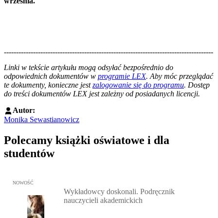
września.
--------------------------------------------------------------------------------------
--------------------------------------------------------
Linki w tekście artykułu mogą odsyłać bezpośrednio do
odpowiednich dokumentów w
programie LEX
. Aby móc przeglądać
te dokumenty, konieczne jest
zalogowanie się do programu
. Dostęp
do treści dokumentów LEX jest zależny od posiadanych licencji.
Autor:
Monika Sewastianowicz
Polecamy książki oświatowe i dla
studentów
Przejdź do: Wykładowcy doskonali. Podręcznik nauczycieli akadem
NOWOŚĆ
Wykładowcy doskonali. Podręcznik
nauczycieli akademickich