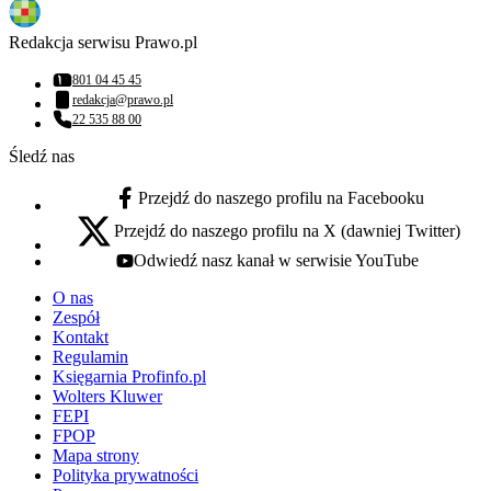
Redakcja serwisu Prawo.pl
801 04 45 45
Numer telefonu:
redakcja@prawo.pl
Adres email:
22 535 88 00
Numer telefonu:
Śledź nas
Przejdź do naszego profilu na Facebooku
facebook - otwiera się w nowej karcie
Przejdź do naszego profilu na X (dawniej Twitter)
x - otwiera się w nowej karcie
Odwiedź nasz kanał w serwisie YouTube
youtube - otwiera się w nowej karcie
O nas
Zespół
Kontakt
Regulamin
Księgarnia Profinfo.pl
Wolters Kluwer
FEPI
FPOP
Mapa strony
Polityka prywatności