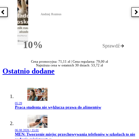
Poprzednia książka
N
Andrzej Rozmus
10%
Sprawdź
Rabatu
Cena promocyjna: 71,11 zł |
Cena regularna: 79,00 zł
Najniższa cena w ostatnich 30 dniach: 53,72 zł
Ostatnio dodane
05:29
Przejdź do artykułu:
Praca studenta nie wyklucza prawa do alimentów
06.08.2026 | 15:01
Przejdź do artykułu:
MEN: Tworzenie miejsc przechowywania telefonów w szkołach to nie