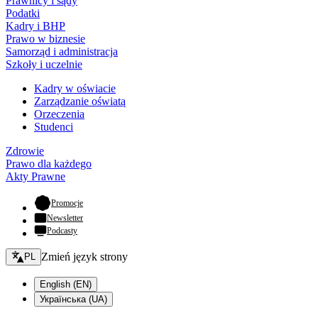
Prawnicy i sądy
Podatki
Kadry i BHP
Prawo w biznesie
Samorząd i administracja
Szkoły i uczelnie
Kadry w oświacie
Zarządzanie oświatą
Orzeczenia
Studenci
Zdrowie
Prawo dla każdego
Akty Prawne
- otwiera się w nowej karcie
Promocje
Newsletter
Podcasty
Zmień język - bieżący:
Zmień język strony
PL
English (EN)
Українська (UA)