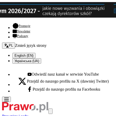
- otwiera się w nowej karcie
Promocje
Newsletter
Podcasty
Zmień język - bieżący:
Zmień język strony
PL
English (EN)
Українська (UA)
Odwiedź nasz kanał w serwisie YouTube
Youtube - otwiera się w nowej karcie
Przejdź do naszego profilu na X (dawniej Twitter)
X - otwiera się w nowej karcie
Przejdź do naszego profilu na Facebooku
Facebook - otwiera się w nowej karcie