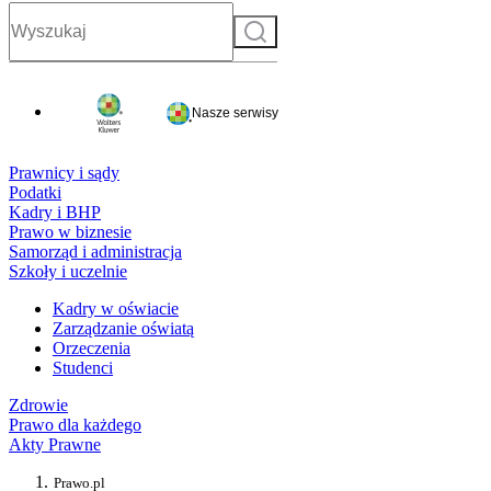
Szukaj
Nasze serwisy
Prawnicy i sądy
Podatki
Kadry i BHP
Prawo w biznesie
Samorząd i administracja
Szkoły i uczelnie
Kadry w oświacie
Zarządzanie oświatą
Orzeczenia
Studenci
Zdrowie
Prawo dla każdego
Akty Prawne
Prawo.pl