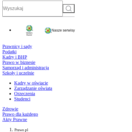
Szukaj
Nasze serwisy
Prawnicy i sądy
Podatki
Kadry i BHP
Prawo w biznesie
Samorząd i administracja
Szkoły i uczelnie
Kadry w oświacie
Zarządzanie oświatą
Orzeczenia
Studenci
Zdrowie
Prawo dla każdego
Akty Prawne
Prawo.pl