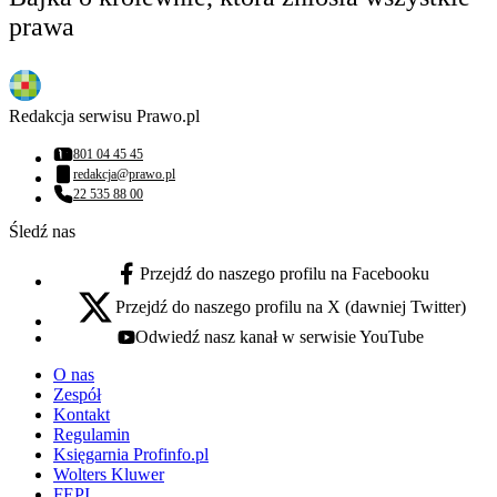
prawa
Redakcja serwisu Prawo.pl
801 04 45 45
Numer telefonu:
redakcja@prawo.pl
Adres email:
22 535 88 00
Numer telefonu:
Śledź nas
Przejdź do naszego profilu na Facebooku
facebook - otwiera się w nowej karcie
Przejdź do naszego profilu na X (dawniej Twitter)
x - otwiera się w nowej karcie
Odwiedź nasz kanał w serwisie YouTube
youtube - otwiera się w nowej karcie
O nas
Zespół
Kontakt
Regulamin
Księgarnia Profinfo.pl
Wolters Kluwer
FEPI