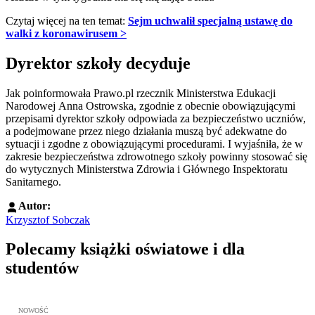
Czytaj więcej na ten temat:
Sejm uchwalił specjalną ustawę do
walki z koronawirusem >
Dyrektor szkoły decyduje
Jak poinformowała Prawo.pl rzecznik Ministerstwa Edukacji
Narodowej Anna Ostrowska, zgodnie z obecnie obowiązującymi
przepisami dyrektor szkoły odpowiada za bezpieczeństwo uczniów,
a podejmowane przez niego działania muszą być adekwatne do
sytuacji i zgodne z obowiązującymi procedurami. I wyjaśniła, że w
zakresie bezpieczeństwa zdrowotnego szkoły powinny stosować się
do wytycznych Ministerstwa Zdrowia i Głównego Inspektoratu
Sanitarnego.
Autor:
Krzysztof Sobczak
Polecamy książki oświatowe i dla
studentów
Przejdź do: Wykładowcy doskonali. Podręcznik nauczycieli akadem
NOWOŚĆ