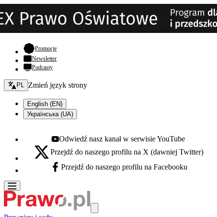
- otwiera się w nowej karcie
Promocje
Newsletter
Podcasty
Zmień język - bieżący:
Zmień język strony
PL
English (EN)
Українська (UA)
Odwiedź nasz kanał w serwisie YouTube
Youtube - otwiera się w nowej karcie
Przejdź do naszego profilu na X (dawniej Twitter)
X - otwiera się w nowej karcie
Przejdź do naszego profilu na Facebooku
Facebook - otwiera się w nowej karcie