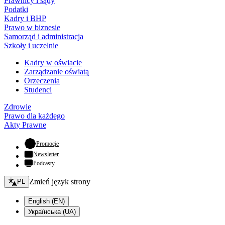
Prawnicy i sądy
Podatki
Kadry i BHP
Prawo w biznesie
Samorząd i administracja
Szkoły i uczelnie
Kadry w oświacie
Zarządzanie oświatą
Orzeczenia
Studenci
Zdrowie
Prawo dla każdego
Akty Prawne
- otwiera się w nowej karcie
Promocje
Newsletter
Podcasty
Zmień język - bieżący:
Zmień język strony
PL
English (EN)
Українська (UA)