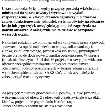
Ustawa, zakłada, że jej przepisy
przepisy pozwolą właściwemu
ministrowi do spraw oświaty i wychowania wydać
rozporządzenie, w którym czasowo ograniczy lub czasowo
zawiesi funkcjonowanie jednostek systemu oświaty na obszarze
kraju lub jego części, uwzględniając stopień zagrożenia na
danym obszarze. Analogicznie ma to działać w przypadku
wyższych uczelni.
Natomiast rodzicom zwolnionym od wykonywania pracy z powodu
sprawowania opieki nad dzieckiem w przypadku zamknięcia
żłobka, klubu dziecięcego, przedszkola lub szkoły, przysługiwać
będzie prawo do dodatkowego zasiłku opiekuńczego. W okresie
jednak nie dłuższym niż 14 dni. W projekcie ustawy przewidziano
również szczególne rozwiązania dotyczące ewentualnych
odwołanych podróży pozostających w bezpośrednim związku z
wybuchem epidemii wirusa SARS-CoV-2, tak aby należycie
zabezpieczyć rynek turystyczny.
Za przyjęciem ustawy głosowało 400 posłów, 11 było przeciw, 7
wstrzymało się od głosu. Za głosowali przedstawiciele wszystkich
klubów, projektu nie poparło koło Konfederacja.
Jeszcze w tym tygodniu ma się nią zająć Senat.