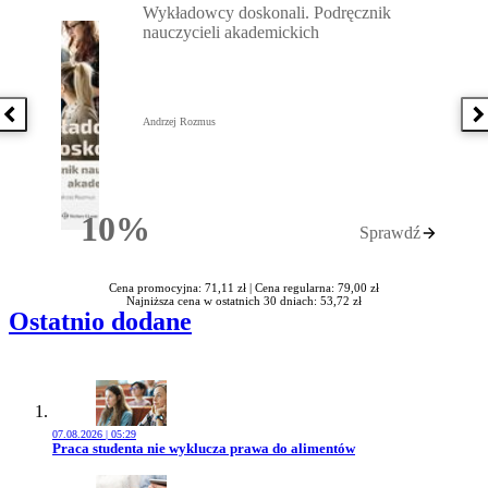
Wykładowcy doskonali. Podręcznik
nauczycieli akademickich
Poprzednia książka
N
Andrzej Rozmus
10%
Sprawdź
Rabatu
Cena promocyjna: 71,11 zł |
Cena regularna: 79,00 zł
Najniższa cena w ostatnich 30 dniach: 53,72 zł
Ostatnio dodane
07.08.2026 | 05:29
Przejdź do artykułu:
Praca studenta nie wyklucza prawa do alimentów