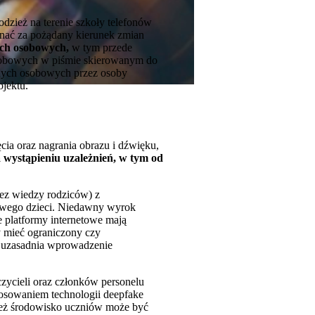
dzież na terenie szkoły telefonów
znać za pożądany kierunek zmian
ych osobowych,
w tym przede
sobowych w piśmie skierowanym do
anych osobowych przez osoby
ojektu.
cia oraz nagrania obrazu i dźwięku,
 wystąpieniu uzależnień, w tym od
bez wiedzy rodziców) z
rowego dzieci. Niedawny wyrok
 platformy internetowe mają
y mieć ograniczony czy
o uzasadnia wprowadzenie
ycieli oraz członków personelu
osowaniem technologii deepfake
też środowisko uczniów może być