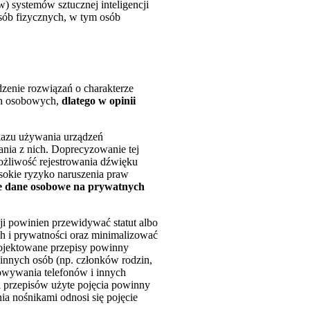
) systemów sztucznej inteligencji
osób fizycznych, w tym osób
zenie rozwiązań o charakterze
ch osobowych,
dlatego w opinii
akazu używania urządzeń
ania z nich. Doprecyzowanie tej
możliwość rejestrowania dźwięku
sokie ryzyko naruszenia praw
ne dane osobowe na prywatnych
i powinien przewidywać statut albo
h i prywatności oraz minimalizować
rojektowane przepisy powinny
 innych osób (np. członków rodzin,
owywania telefonów i innych
i przepisów użyte pojęcia powinny
ia nośnikami odnosi się pojęcie