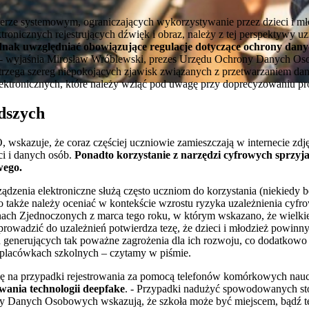
rze systemowym, ograniczających wykorzystywanie przez dzieci i mło
ronicznych rejestrujących dźwięk i obraz, należy z tej perspektywy u
dnak uwzględniać obowiązujące regulacje dotyczące ochrony dan
 - wyjaśnia Mirosław Wróblewski, prezes Urzędu Ochrony Danych O
trzega szereg niepokojących zjawisk związanych z przetwarzaniem d
elektronicznych, które należy wziąć pod uwagę przy doprecyzowaniu pr
dszych
skazuje, że coraz częściej uczniowie zamieszczają w internecie zdję
ci i danych osób.
Ponadto korzystanie z narzędzi cyfrowych sprzyja
wego.
ądzenia elektroniczne służą często uczniom do korzystania (niekiedy 
 także należy oceniać w kontekście wzrostu ryzyka uzależnienia cyf
ch Zjednoczonych z marca tego roku, w którym wskazano, że wielkie
rowadzić do uzależnień potwierdza tezę, że dzieci i młodzież powinn
ń generujących tak poważne zagrożenia dla ich rozwoju, co dodatkow
placówkach szkolnych – czytamy w piśmie.
na przypadki rejestrowania za pomocą telefonów komórkowych naucz
ania technologii deepfake
. - Przypadki nadużyć spowodowanych st
ny Danych Osobowych wskazują, że szkoła może być miejscem, bądź 