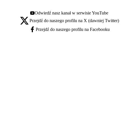
Odwiedź nasz kanał w serwisie YouTube
Youtube - otwiera się w nowej karcie
Przejdź do naszego profilu na X (dawniej Twitter)
X - otwiera się w nowej karcie
Przejdź do naszego profilu na Facebooku
Facebook - otwiera się w nowej karcie