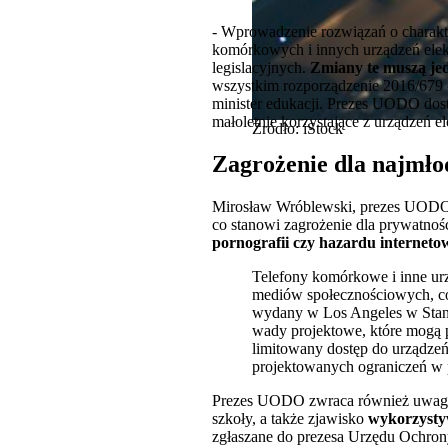
- Wprowadzenie rozwiązań o charakte
komórkowych i innych urządzeń elekt
legislacyjnych.
Zmiany te muszą je
wszystkim rozporządzenie 2016/679
minister edukacji. Prezes UODO dos
małoletnie korzystające z urządzeń 
Źródło: iStock
Zagrożenie dla najmło
Mirosław Wróblewski, prezes UODO, w
co stanowi zagrożenie dla prywatnoś
pornografii czy hazardu interneto
Telefony komórkowe i inne urz
mediów społecznościowych, co
wydany w Los Angeles w Stana
wady projektowe, które mogą p
limitowany dostęp do urządze
projektowanych ograniczeń w 
Prezes UODO zwraca również uwagę 
szkoły, a także zjawisko
wykorzystyw
zgłaszane do prezesa Urzędu Ochro