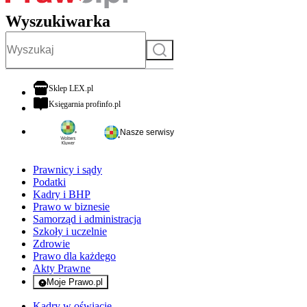
Wyszukiwarka
Szukaj
otwiera się w nowej karcie
Sklep LEX.pl
otwiera się w nowej karcie
Księgarnia profinfo.pl
Nasze serwisy
Prawnicy i sądy
Podatki
Kadry i BHP
Prawo w biznesie
Samorząd i administracja
Szkoły i uczelnie
Zdrowie
Prawo dla każdego
Akty Prawne
Moje Prawo.pl
- rejestracja i logowanie do serwisu
Kadry w oświacie