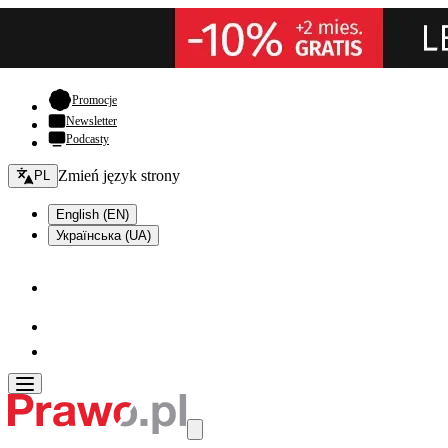
- otwiera się w nowej karcie
Promocje
Newsletter
Podcasty
Zmień język - bieżący:
Zmień język strony
PL
English (EN)
Українська (UA)