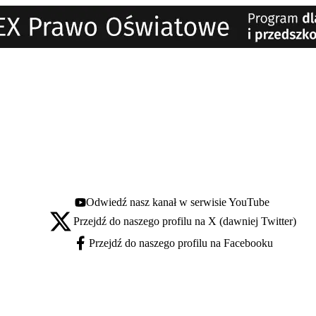
Odwiedź nasz kanał w serwisie YouTube
Youtube - otwiera się w nowej karcie
Przejdź do naszego profilu na X (dawniej Twitter)
X - otwiera się w nowej karcie
Przejdź do naszego profilu na Facebooku
Facebook - otwiera się w nowej karcie