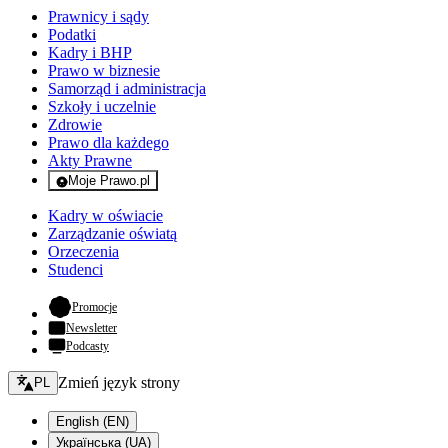
Prawnicy i sądy
Podatki
Kadry i BHP
Prawo w biznesie
Samorząd i administracja
Szkoły i uczelnie
Zdrowie
Prawo dla każdego
Akty Prawne
Moje Prawo.pl
- rejestracja i logowanie do serwisu
Kadry w oświacie
Zarządzanie oświatą
Orzeczenia
Studenci
- otwiera się w nowej karcie
Promocje
Newsletter
Podcasty
Zmień język - bieżący:
Zmień język strony
PL
English (EN)
Українська (UA)