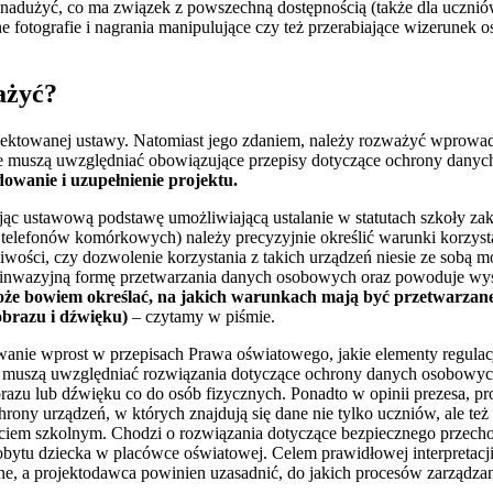
 nadużyć, co ma związek z powszechną dostępnością (także dla uczniów
 fotografie i nagrania manipulujące czy też przerabiające wizerunek 
ażyć?
ektowanej ustawy. Natomiast jego zdaniem, należy rozważyć wprowad
e muszą uwzględniać obowiązujące przepisy dotyczące ochrony dany
owanie i uzupełnienie projektu.
jąc ustawową podstawę umożliwiającą ustalanie w statutach szkoły z
m telefonów komórkowych) należy precyzyjnie określić warunki korzyst
liwości, czy dozwolenie korzystania z takich urządzeń niesie ze sobą 
i inwazyjną formę przetwarzania danych osobowych oraz powoduje wy
może bowiem określać, na jakich warunkach mają być przetwarza
brazu i dźwięku)
– czytamy w piśmie.
ie wprost w przepisach Prawa oświatowego, jakie elementy regulacj
ły muszą uwzględniać rozwiązania dotyczące ochrony danych osobowyc
razu lub dźwięku co do osób fizycznych. Ponadto w opinii prezesa, p
ony urządzeń, w których znajdują się dane nie tylko uczniów, ale też
ciem szkolnym. Chodzi o rozwiązania dotyczące bezpiecznego przech
obytu dziecka w placówce oświatowej. Celem prawidłowej interpretacj
ne, a projektodawca powinien uzasadnić, do jakich procesów zarządzan