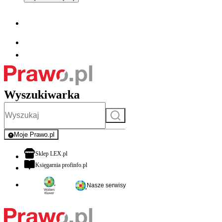
Wyszukiwarka
Szukaj
Moje Prawo.pl
- rejestracja i logowanie do serwisu
otwiera się w nowej karcie
Sklep LEX.pl
otwiera się w nowej karcie
Księgarnia profinfo.pl
Nasze serwisy