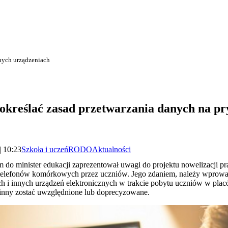
tnych urządzeniach
e określać zasad przetwarzania danych na p
| 10:23
Szkoła i uczeń
RODO
Aktualności
o minister edukacji zaprezentował uwagi do projektu nowelizacji pr
telefonów komórkowych przez uczniów. Jego zdaniem, należy wprowad
h i innych urządzeń elektronicznych w trakcie pobytu uczniów w pla
inny zostać uwzględnione lub doprecyzowane.