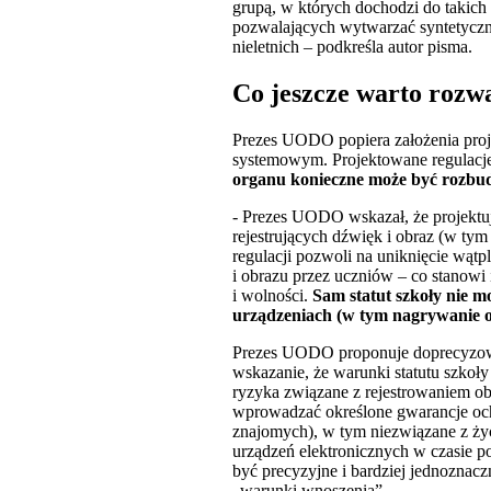
grupą, w których dochodzi do takich
pozwalających wytwarzać syntetyczne
nieletnich – podkreśla autor pisma.
Co jeszcze warto rozw
Prezes UODO popiera założenia proj
systemowym. Projektowane regulacj
organu konieczne może być rozbud
- Prezes UODO wskazał, że projektu
rejestrujących dźwięk i obraz (w ty
regulacji pozwoli na uniknięcie wątp
i obrazu przez uczniów – co stanow
i wolności.
Sam statut szkoły nie 
urządzeniach (w tym nagrywanie o
Prezes UODO proponuje doprecyzowan
wskazanie, że warunki statutu szko
ryzyka związane z rejestrowaniem ob
wprowadzać określone gwarancje ochr
znajomych), w tym niezwiązane z ży
urządzeń elektronicznych w czasie p
być precyzyjne i bardziej jednoznacz
„warunki wnoszenia”.