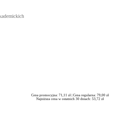
ickich, Andrzej Rozmus - otwiera się w nowym oknie
akademickich
Cena promocyjna: 71,11 zł |
Cena regularna: 79,00 zł
Najniższa cena w ostatnich 30 dniach: 53,72 zł