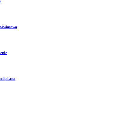
a
 oświatową
zenie
podpisana