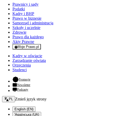
Prawnicy i sądy
Podatki
Kadry i BHP
Prawo w biznesie
Samorząd i administracja
Szkoły i uczelnie
Zdrowie
Prawo dla każdego
Akty Prawne
Moje Prawo.pl
- rejestracja i logowanie do serwisu
Kadry w oświacie
Zarządzanie oświatą
Orzeczenia
Studenci
- otwiera się w nowej karcie
Promocje
Newsletter
Podcasty
Zmień język - bieżący:
Zmień język strony
PL
English (EN)
Українська (UA)