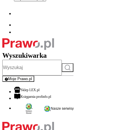
Wyszukiwarka
Szukaj
Moje Prawo.pl
- rejestracja i logowanie do serwisu
otwiera się w nowej karcie
Sklep LEX.pl
otwiera się w nowej karcie
Księgarnia profinfo.pl
Nasze serwisy