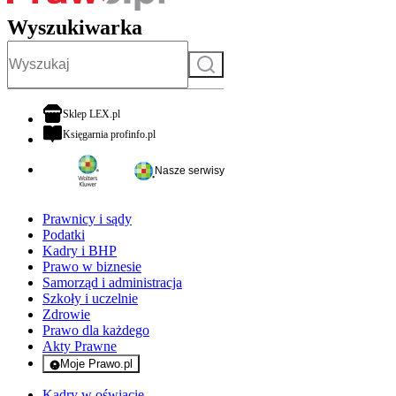
Wyszukiwarka
Szukaj
otwiera się w nowej karcie
Sklep LEX.pl
otwiera się w nowej karcie
Księgarnia profinfo.pl
Nasze serwisy
Prawnicy i sądy
Podatki
Kadry i BHP
Prawo w biznesie
Samorząd i administracja
Szkoły i uczelnie
Zdrowie
Prawo dla każdego
Akty Prawne
Moje Prawo.pl
- rejestracja i logowanie do serwisu
Kadry w oświacie