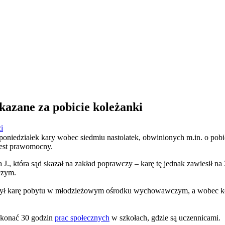
kazane za pobicie koleżanki
i
iedziałek kary wobec siedmiu nastolatek, obwinionych m.in. o pobici
jest prawomocny.
J., która sąd skazał na zakład poprawczy – karę tę jednak zawiesił na
czym.
rzył karę pobytu w młodzieżowym ośrodku wychowawczym, a wobec ko
ykonać 30 godzin
prac społecznych
w szkołach, gdzie są uczennicami.