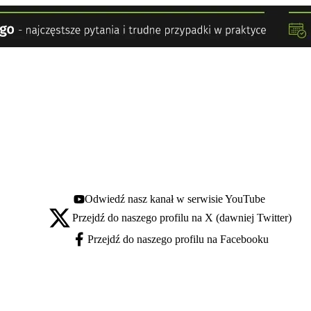
Odwiedź nasz kanał w serwisie YouTube
Youtube - otwiera się w nowej karcie
Przejdź do naszego profilu na X (dawniej Twitter)
X - otwiera się w nowej karcie
Przejdź do naszego profilu na Facebooku
Facebook - otwiera się w nowej karcie