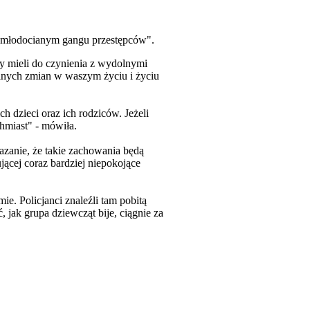
w "młodocianym gangu przestępców".
my mieli do czynienia z wydolnymi
alnych zmian w waszym życiu i życiu
 dzieci oraz ich rodziców. Jeżeli
chmiast" - mówiła.
kazanie, że takie zachowania będą
jącej coraz bardziej niepokojące
e. Policjanci znaleźli tam pobitą
 jak grupa dziewcząt bije, ciągnie za