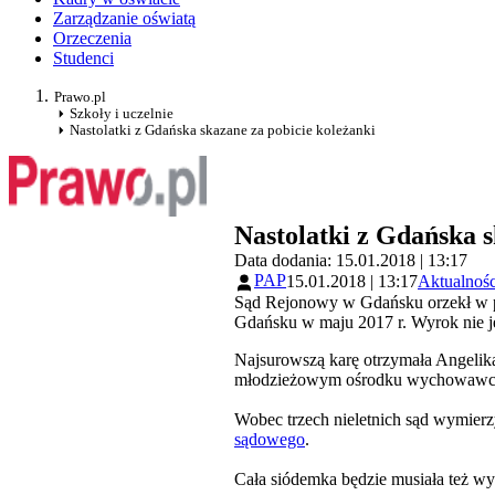
Zarządzanie oświatą
Orzeczenia
Studenci
Prawo.pl
Szkoły i uczelnie
Nastolatki z Gdańska skazane za pobicie koleżanki
Nastolatki z Gdańska s
Data dodania: 15.01.2018 | 13:17
PAP
15.01.2018 | 13:17
Aktualnośc
Sąd Rejonowy w Gdańsku orzekł w pon
Gdańsku w maju 2017 r. Wyrok nie 
Najsurowszą karę otrzymała Angelika 
młodzieżowym ośrodku wychowaw
Wobec trzech nieletnich sąd wymie
sądowego
.
Cała siódemka będzie musiała też w