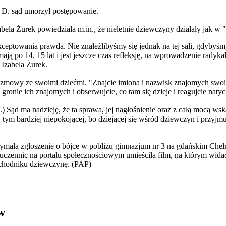
 D. sąd umorzył postępowanie.
abela Żurek powiedziała m.in., że nieletnie dziewczyny działały jak 
kceptowania prawda. Nie znaleźlibyśmy się jednak na tej sali, gdybyś
ją po 14, 15 lat i jest jeszcze czas refleksję, na wprowadzenie radyk
 Izabela Żurek.
zmowy ze swoimi dziećmi. "Znajcie imiona i nazwisk znajomych swoich
gronie ich znajomych i obserwujcie, co tam się dzieje i reagujcie naty
) Sąd ma nadzieję, że ta sprawa, jej nagłośnienie oraz z całą mocą ws
, tym bardziej niepokojącej, bo dziejącej się wśród dziewczyn i przyjmu
ymała zgłoszenie o bójce w pobliżu gimnazjum nr 3 na gdańskim Chełmi
 uczennic na portalu społecznościowym umieściła film, na którym widać,
 chodniku dziewczynę. (PAP)
w