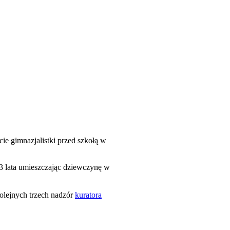
e gimnazjalistki przed szkołą w
 3 lata umieszczając dziewczynę w
lejnych trzech nadzór
kuratora