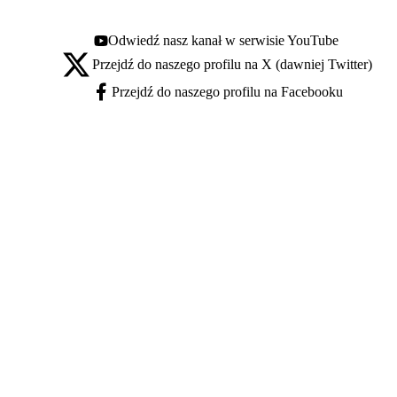
Odwiedź nasz kanał w serwisie YouTube
Youtube - otwiera się w nowej karcie
Przejdź do naszego profilu na X (dawniej Twitter)
X - otwiera się w nowej karcie
Przejdź do naszego profilu na Facebooku
Facebook - otwiera się w nowej karcie