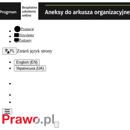
- otwiera się w nowej karcie
Promocje
Newsletter
Podcasty
Zmień język - bieżący:
Zmień język strony
PL
English (EN)
Українська (UA)