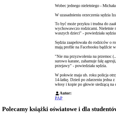
Wobec jednego nieletniego - Michała
W uzasadnieniu orzeczenia sędzia Iz
To być może przykra i trudna do zaa
wychowawczo rodzicami. Nieletnie ma
waszych dzieci" - powiedziała sędzia
Sędzia zaapelowała do rodziców o ro
mają profile na Facebooku bądźcie w 
"Nie ma przyzwolenia na przemoc (...
surowo karane, zahamuje falę agresji
przejawy" - powiedziała sędzia.
W połowie maja ub. roku policja otrz
14-latkę. Dzień po zdarzeniu jedna z
włosy i kopie po głowie siedzącą na
Autor:
PAP
Polecamy książki oświatowe i dla studentó