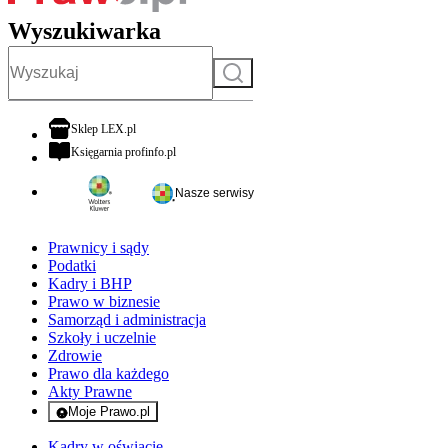
Wyszukiwarka
Szukaj
otwiera się w nowej karcie
Sklep LEX.pl
otwiera się w nowej karcie
Księgarnia profinfo.pl
Nasze serwisy
Prawnicy i sądy
Podatki
Kadry i BHP
Prawo w biznesie
Samorząd i administracja
Szkoły i uczelnie
Zdrowie
Prawo dla każdego
Akty Prawne
Moje Prawo.pl
- rejestracja i logowanie do serwisu
Kadry w oświacie