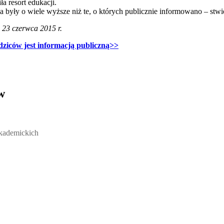
a resort edukacji.
 były o wiele wyższe niż te, o których publicznie informowano – st
a 23 czerwca 2015 r.
dziców jest informacją publiczną>>
w
ickich, Andrzej Rozmus - otwiera się w nowym oknie
akademickich