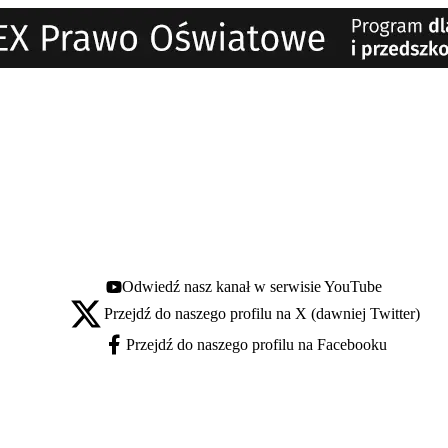
Odwiedź nasz kanał w serwisie YouTube
Youtube - otwiera się w nowej karcie
Przejdź do naszego profilu na X (dawniej Twitter)
X - otwiera się w nowej karcie
Przejdź do naszego profilu na Facebooku
Facebook - otwiera się w nowej karcie