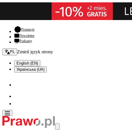
- otwiera się w nowej karcie
Promocje
Newsletter
Podcasty
Zmień język - bieżący:
Zmień język strony
PL
English (EN)
Українська (UA)