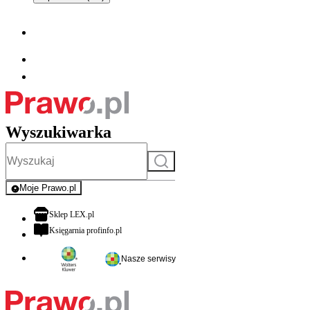
Wyszukiwarka
Szukaj
Moje Prawo.pl
- rejestracja i logowanie do serwisu
otwiera się w nowej karcie
Sklep LEX.pl
otwiera się w nowej karcie
Księgarnia profinfo.pl
Nasze serwisy