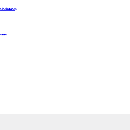
 oświatową
zenie