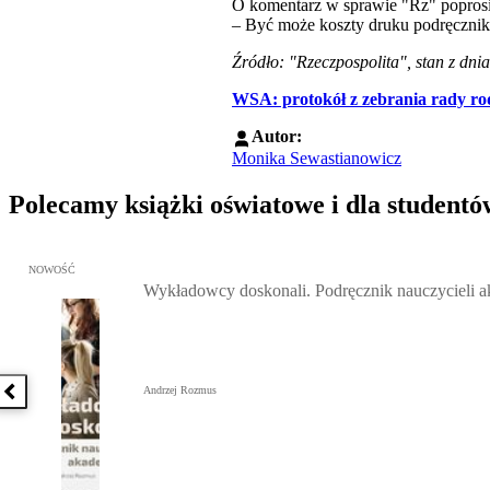
O komentarz w sprawie "Rz" poprosił
– Być może koszty druku podręcznika
Źródło: "Rzeczpospolita", stan z dni
WSA: protokół z zebrania rady ro
Autor:
Monika Sewastianowicz
Polecamy książki oświatowe i dla studentó
Przejdź do: Wykładowcy doskonali. Podręcznik nauczycieli akadem
NOWOŚĆ
Wykładowcy doskonali. Podręcznik nauczycieli 
Andrzej Rozmus
Poprzednia książka