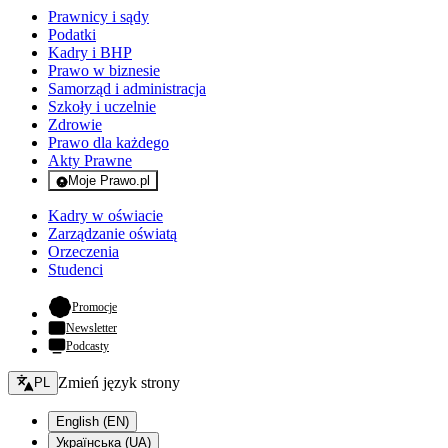
Prawnicy i sądy
Podatki
Kadry i BHP
Prawo w biznesie
Samorząd i administracja
Szkoły i uczelnie
Zdrowie
Prawo dla każdego
Akty Prawne
Moje Prawo.pl
- rejestracja i logowanie do serwisu
Kadry w oświacie
Zarządzanie oświatą
Orzeczenia
Studenci
- otwiera się w nowej karcie
Promocje
Newsletter
Podcasty
Zmień język - bieżący:
Zmień język strony
PL
English (EN)
Українська (UA)