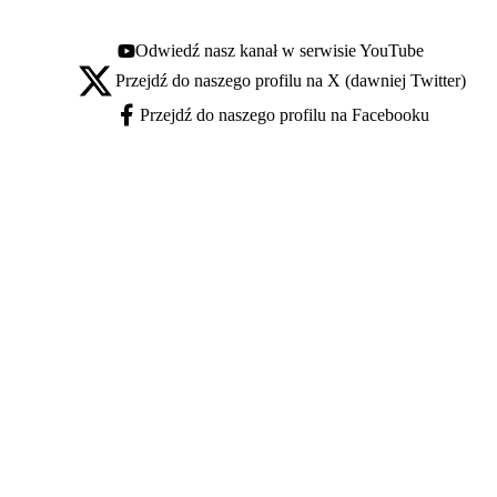
Odwiedź nasz kanał w serwisie YouTube
Youtube - otwiera się w nowej karcie
Przejdź do naszego profilu na X (dawniej Twitter)
X - otwiera się w nowej karcie
Przejdź do naszego profilu na Facebooku
Facebook - otwiera się w nowej karcie