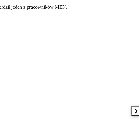
wierdził jeden z pracowników MEN.
N