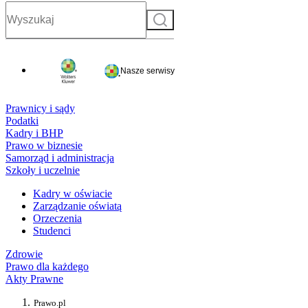
Szukaj
Nasze serwisy
Prawnicy i sądy
Podatki
Kadry i BHP
Prawo w biznesie
Samorząd i administracja
Szkoły i uczelnie
Kadry w oświacie
Zarządzanie oświatą
Orzeczenia
Studenci
Zdrowie
Prawo dla każdego
Akty Prawne
Prawo.pl