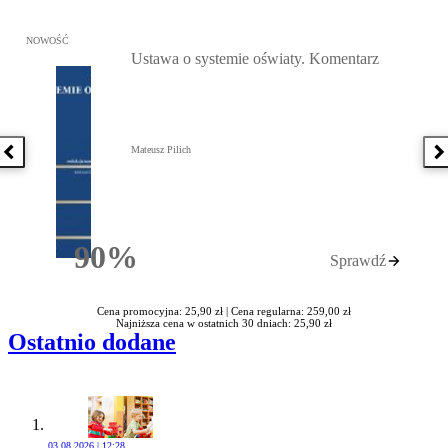
Przejdź do: Ustawa o systemie oświaty. Komentarz, Mateusz Pilich 
NOWOŚĆ
Ustawa o systemie oświaty. Komentarz
Mateusz Pilich
Poprzednia książka
N
90%
Sprawdź
Rabatu
Cena promocyjna: 25,90 zł |
Cena regularna: 259,00 zł
Najniższa cena w ostatnich 30 dniach: 25,90 zł
Ostatnio dodane
03.08.2026 | 12:28