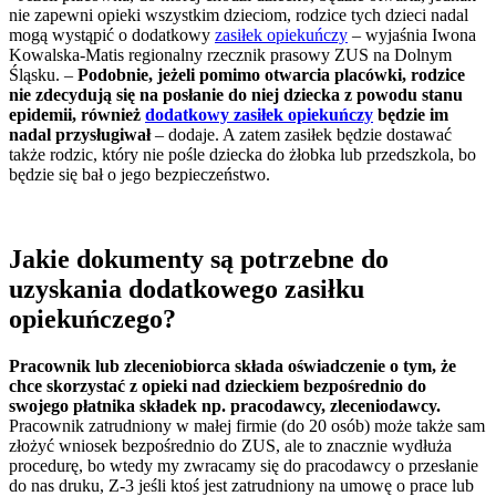
nie zapewni opieki wszystkim dzieciom, rodzice tych dzieci nadal
mogą wystąpić o dodatkowy
zasiłek opiekuńczy
– wyjaśnia Iwona
Kowalska-Matis regionalny rzecznik prasowy ZUS na Dolnym
Śląsku. –
Podobnie, jeżeli pomimo otwarcia placówki, rodzice
nie zdecydują się na posłanie do niej dziecka z powodu stanu
epidemii, również
dodatkowy zasiłek opiekuńczy
będzie im
nadal przysługiwał
– dodaje. A zatem zasiłek będzie dostawać
także rodzic, który nie pośle dziecka do żłobka lub przedszkola, bo
będzie się bał o jego bezpieczeństwo.
Jakie dokumenty są potrzebne do
uzyskania dodatkowego zasiłku
opiekuńczego?
Pracownik lub zleceniobiorca składa oświadczenie o tym, że
chce skorzystać z opieki nad dzieckiem bezpośrednio do
swojego płatnika składek np. pracodawcy, zleceniodawcy.
Pracownik zatrudniony w małej firmie (do 20 osób) może także sam
złożyć wniosek bezpośrednio do ZUS, ale to znacznie wydłuża
procedurę, bo wtedy my zwracamy się do pracodawcy o przesłanie
do nas druku, Z-3 jeśli ktoś jest zatrudniony na umowę o prace lub