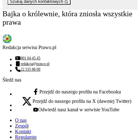
Szukaj danych kontaktowych
Bajka o królewnie, która zniosła wszystkie
prawa
Redakcja serwisu Prawo.pl
801 04 45 45
Numer telefonu:
redakcja@prawo.pl
Adres email:
22 535 88 00
Numer telefonu:
Śledź nas
Przejdź do naszego profilu na Facebooku
facebook - otwiera się w nowej karcie
Przejdź do naszego profilu na X (dawniej Twitter)
x - otwiera się w nowej karcie
Odwiedź nasz kanał w serwisie YouTube
youtube - otwiera się w nowej karcie
O nas
Zespół
Kontakt
Regulamin