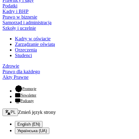
Prawnicy i sądy
Podatki
Kadry i BHP
Prawo w biznesie
Samorząd i administracja
Szkoły i uczelnie
Kadry w oświacie
Zarządzanie oświatą
Orzeczenia
Studenci
Zdrowie
Prawo dla każdego
Akty Prawne
- otwiera się w nowej karcie
Promocje
Newsletter
Podcasty
Zmień język - bieżący:
Zmień język strony
PL
English (EN)
Українська (UA)