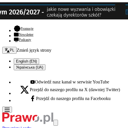
- otwiera się w nowej karcie
Promocje
Newsletter
Podcasty
Zmień język - bieżący:
Zmień język strony
PL
English (EN)
Українська (UA)
Odwiedź nasz kanał w serwisie YouTube
Youtube - otwiera się w nowej karcie
Przejdź do naszego profilu na X (dawniej Twitter)
X - otwiera się w nowej karcie
Przejdź do naszego profilu na Facebooku
Facebook - otwiera się w nowej karcie