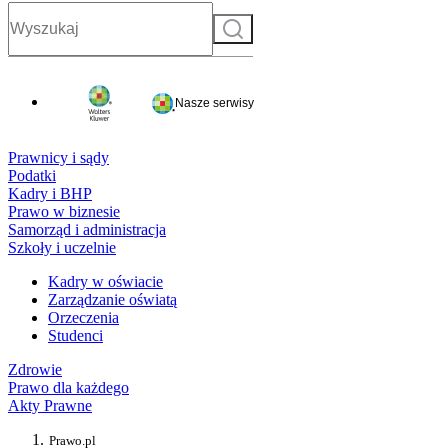
Szukaj
Nasze serwisy
Prawnicy i sądy
Podatki
Kadry i BHP
Prawo w biznesie
Samorząd i administracja
Szkoły i uczelnie
Kadry w oświacie
Zarządzanie oświatą
Orzeczenia
Studenci
Zdrowie
Prawo dla każdego
Akty Prawne
Prawo.pl