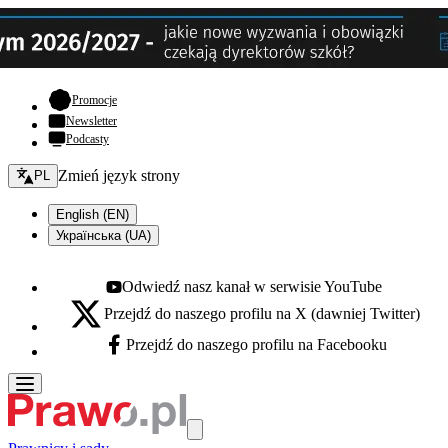
- otwiera się w nowej karcie
Promocje
Newsletter
Podcasty
Zmień język - bieżący:
Zmień język strony
PL
English (EN)
Українська (UA)
Odwiedź nasz kanał w serwisie YouTube
Youtube - otwiera się w nowej karcie
Przejdź do naszego profilu na X (dawniej Twitter)
X - otwiera się w nowej karcie
Przejdź do naszego profilu na Facebooku
Facebook - otwiera się w nowej karcie