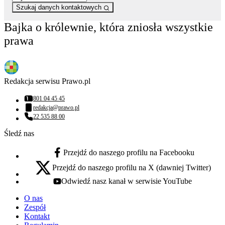
Szukaj danych kontaktowych
Bajka o królewnie, która zniosła wszystkie
prawa
Redakcja serwisu Prawo.pl
801 04 45 45
Numer telefonu:
redakcja@prawo.pl
Adres email:
22 535 88 00
Numer telefonu:
Śledź nas
Przejdź do naszego profilu na Facebooku
facebook - otwiera się w nowej karcie
Przejdź do naszego profilu na X (dawniej Twitter)
x - otwiera się w nowej karcie
Odwiedź nasz kanał w serwisie YouTube
youtube - otwiera się w nowej karcie
O nas
Zespół
Kontakt