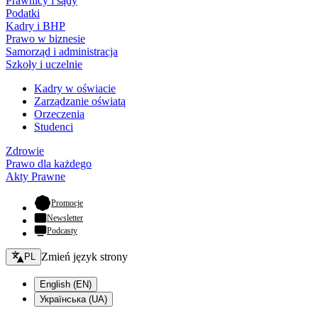
Prawnicy i sądy
Podatki
Kadry i BHP
Prawo w biznesie
Samorząd i administracja
Szkoły i uczelnie
Kadry w oświacie
Zarządzanie oświatą
Orzeczenia
Studenci
Zdrowie
Prawo dla każdego
Akty Prawne
- otwiera się w nowej karcie
Promocje
Newsletter
Podcasty
Zmień język - bieżący:
Zmień język strony
PL
English (EN)
Українська (UA)