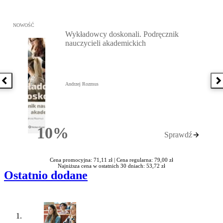
Przejdź do: Wykładowcy doskonali. Podręcznik nauczycieli akadem
NOWOŚĆ
Wykładowcy doskonali. Podręcznik
nauczycieli akademickich
Poprzednia książka
N
Andrzej Rozmus
10%
Sprawdź
Rabatu
Cena promocyjna: 71,11 zł |
Cena regularna: 79,00 zł
Najniższa cena w ostatnich 30 dniach: 53,72 zł
Ostatnio dodane