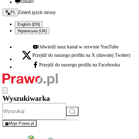
Podcasty
Zmień język - bieżący:
Zmień język strony
PL
English (EN)
Українська (UA)
Odwiedź nasz kanał w serwisie YouTube
Youtube - otwiera się w nowej karcie
Przejdź do naszego profilu na X (dawniej Twitter)
X - otwiera się w nowej karcie
Przejdź do naszego profilu na Facebooku
Facebook - otwiera się w nowej karcie
Wyszukiwarka
Szukaj
Moje Prawo.pl
- rejestracja i logowanie do serwisu