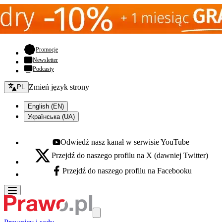
- otwiera się w nowej karcie
Promocje
Newsletter
Podcasty
Zmień język - bieżący:
Zmień język strony
PL
English (EN)
Українська (UA)
Odwiedź nasz kanał w serwisie YouTube
Youtube - otwiera się w nowej karcie
Przejdź do naszego profilu na X (dawniej Twitter)
X - otwiera się w nowej karcie
Przejdź do naszego profilu na Facebooku
Facebook - otwiera się w nowej karcie