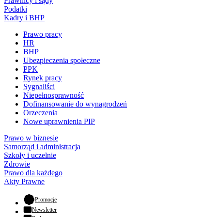
Prawnicy i sądy
Podatki
Kadry i BHP
Prawo pracy
HR
BHP
Ubezpieczenia społeczne
PPK
Rynek pracy
Sygnaliści
Niepełnosprawność
Dofinansowanie do wynagrodzeń
Orzeczenia
Nowe uprawnienia PIP
Prawo w biznesie
Samorząd i administracja
Szkoły i uczelnie
Zdrowie
Prawo dla każdego
Akty Prawne
- otwiera się w nowej karcie
Promocje
Newsletter