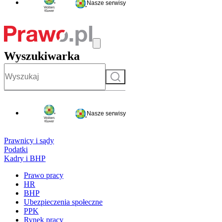
Nasze serwisy
Wyszukiwarka
Szukaj
Nasze serwisy
Prawnicy i sądy
Podatki
Kadry i BHP
Prawo pracy
HR
BHP
Ubezpieczenia społeczne
PPK
Rynek pracy