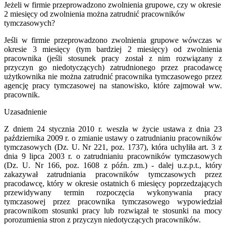
Jeżeli w firmie przeprowadzono zwolnienia grupowe, czy w okresie
2 miesięcy od zwolnienia można zatrudnić pracowników
tymczasowych?
Jeśli w firmie przeprowadzono zwolnienia grupowe wówczas w
okresie 3 miesięcy (tym bardziej 2 miesięcy) od zwolnienia
pracownika (jeśli stosunek pracy został z nim rozwiązany z
przyczyn go niedotyczących) zatrudnionego przez pracodawcę
użytkownika nie można zatrudnić pracownika tymczasowego przez
agencję pracy tymczasowej na stanowisko, które zajmował ww.
pracownik.
Uzasadnienie
Z dniem 24 stycznia 2010 r. weszła w życie ustawa z dnia 23
października 2009 r. o zmianie ustawy o zatrudnianiu pracowników
tymczasowych (Dz. U. Nr 221, poz. 1737), która uchyliła art. 3 z
dnia 9 lipca 2003 r. o zatrudnianiu pracowników tymczasowych
(Dz. U. Nr 166, poz. 1608 z późn. zm.) - dalej u.z.p.t., który
zakazywał zatrudniania pracowników tymczasowych przez
pracodawcę, który w okresie ostatnich 6 miesięcy poprzedzających
przewidywany termin rozpoczęcia wykonywania pracy
tymczasowej przez pracownika tymczasowego wypowiedział
pracownikom stosunki pracy lub rozwiązał te stosunki na mocy
porozumienia stron z przyczyn niedotyczących pracowników.