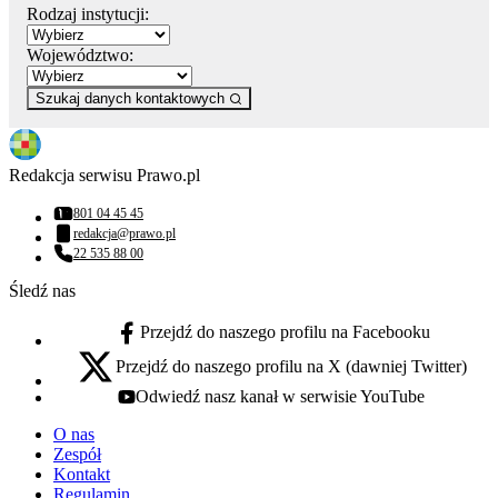
Rodzaj instytucji:
Województwo:
Szukaj danych kontaktowych
Redakcja serwisu Prawo.pl
801 04 45 45
Numer telefonu:
redakcja@prawo.pl
Adres email:
22 535 88 00
Numer telefonu:
Śledź nas
Przejdź do naszego profilu na Facebooku
facebook - otwiera się w nowej karcie
Przejdź do naszego profilu na X (dawniej Twitter)
x - otwiera się w nowej karcie
Odwiedź nasz kanał w serwisie YouTube
youtube - otwiera się w nowej karcie
O nas
Zespół
Kontakt
Regulamin