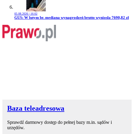
05.08.2026 | 16:02
Przejdź do artykułu:
GUS: W lutym br. mediana wynagrodzeń brutto wyniosła 7690,82 zł
Baza teleadresowa
Sprawdź darmowy dostęp do pełnej bazy m.in. sądów i
urzędów.