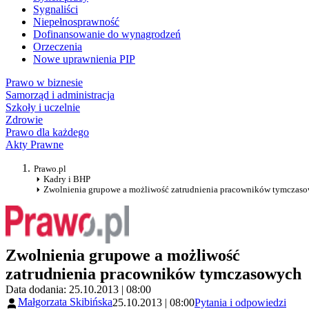
Sygnaliści
Niepełnosprawność
Dofinansowanie do wynagrodzeń
Orzeczenia
Nowe uprawnienia PIP
Prawo w biznesie
Samorząd i administracja
Szkoły i uczelnie
Zdrowie
Prawo dla każdego
Akty Prawne
Prawo.pl
Kadry i BHP
Zwolnienia grupowe a możliwość zatrudnienia pracowników tymczas
Zwolnienia grupowe a możliwość
zatrudnienia pracowników tymczasowych
Data dodania: 25.10.2013 | 08:00
Małgorzata Skibińska
25.10.2013 | 08:00
Pytania i odpowiedzi