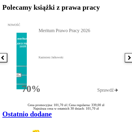
Polecamy książki z prawa pracy
Przejdź do: Meritum Prawo Pracy 2026, Kazimierz Jaśkowski - otw
NOWOŚĆ
Meritum Prawo Pracy 2026
Kazimierz Jaśkowski
Poprzednia książka
N
70%
Sprawdź
Rabatu
Cena promocyjna: 101,70 zł |
Cena regularna: 339,00 zł
Najniższa cena w ostatnich 30 dniach: 101,70 zł
Ostatnio dodane