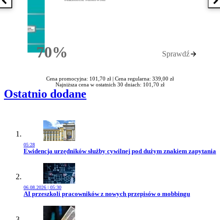
Poprzednia książka
N
70%
Sprawdź
Rabatu
Cena promocyjna: 101,70 zł |
Cena regularna: 339,00 zł
Najniższa cena w ostatnich 30 dniach: 101,70 zł
Ostatnio dodane
05:28
Przejdź do artykułu:
Ewidencja urzędników służby cywilnej pod dużym znakiem zapytania
06.08.2026 | 05:30
Przejdź do artykułu:
AI przeszkoli pracowników z nowych przepisów o mobbingu