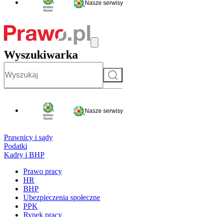
Nasze serwisy
Wyszukiwarka
Szukaj
Nasze serwisy
Prawnicy i sądy
Podatki
Kadry i BHP
Prawo pracy
HR
BHP
Ubezpieczenia społeczne
PPK
Rynek pracy