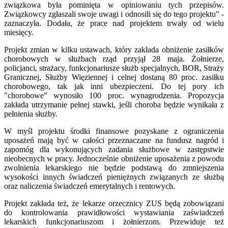
związkowa była pominięta w opiniowaniu tych przepisów.
Związkowcy zgłaszali swoje uwagi i odnosili się do tego projektu" -
zaznaczyła. Dodała, że prace nad projektem trwały od wielu
miesięcy.
Projekt zmian w kilku ustawach, który zakłada obniżenie zasiłków
chorobowych w służbach rząd przyjął 28 maja. Żołnierze,
policjanci, strażacy, funkcjonariusze służb specjalnych, BOR, Straży
Granicznej, Służby Więziennej i celnej dostaną 80 proc. zasiłku
chorobowego, tak jak inni ubezpieczeni. Do tej pory ich
"chorobowe" wynosiło 100 proc. wynagrodzenia. Propozycja
zakłada utrzymanie pełnej stawki, jeśli choroba będzie wynikała z
pełnienia służby.
W myśl projektu środki finansowe pozyskane z ograniczenia
uposażeń mają być w całości przeznaczane na fundusz nagród i
zapomóg dla wykonujących zadania służbowe w zastępstwie
nieobecnych w pracy. Jednocześnie obniżenie uposażenia z powodu
zwolnienia lekarskiego nie będzie podstawą do zmniejszenia
wysokości innych świadczeń pieniężnych związanych ze służbą
oraz naliczenia świadczeń emerytalnych i rentowych.
Projekt zakłada też, że lekarze orzecznicy ZUS będą zobowiązani
do kontrolowania prawidłowości wystawiania zaświadczeń
lekarskich funkcjonariuszom i żołnierzom. Przewiduje też