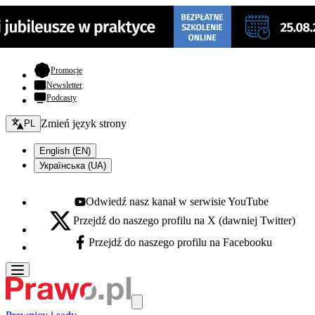
- otwiera się w nowej karcie
Promocje
Newsletter
Podcasty
Zmień język - bieżący:
Zmień język strony
PL
English (EN)
Українська (UA)
Odwiedź nasz kanał w serwisie YouTube
Youtube - otwiera się w nowej karcie
Przejdź do naszego profilu na X (dawniej Twitter)
X - otwiera się w nowej karcie
Przejdź do naszego profilu na Facebooku
Facebook - otwiera się w nowej karcie