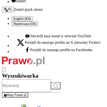
Podcasty
Zmień język - bieżący:
Zmień język strony
PL
English (EN)
Українська (UA)
Odwiedź nasz kanał w serwisie YouTube
Youtube - otwiera się w nowej karcie
Przejdź do naszego profilu na X (dawniej Twitter)
X - otwiera się w nowej karcie
Przejdź do naszego profilu na Facebooku
Facebook - otwiera się w nowej karcie
Wyszukiwarka
Szukaj
Moje Prawo.pl
- rejestracja i logowanie do serwisu