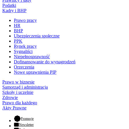
Prawnicy i sądy
Podatki
Kadry i BHP
Prawo pracy
HR
BHP
Ubezpieczenia społeczne
PPK
Rynek pracy
Sygnaliści
Niepełnosprawność
Dofinansowanie do wynagrodzeń
Orzeczenia
Nowe uprawnienia PIP
Prawo w biznesie
Samorząd i administracja
Szkoły i uczelnie
Zdrowie
Prawo dla każdego
Akty Prawne
- otwiera się w nowej karcie
Promocje
Newsletter