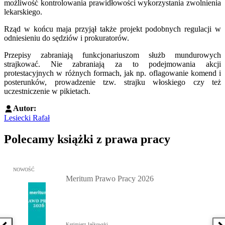
możliwość kontrolowania prawidłowości wykorzystania zwolnienia
lekarskiego.
Rząd w końcu maja przyjął także projekt podobnych regulacji w
odniesieniu do sędziów i prokuratorów.
Przepisy zabraniają funkcjonariuszom służb mundurowych
strajkować. Nie zabraniają za to podejmowania akcji
protestacyjnych w różnych formach, jak np. oflagowanie komend i
posterunków, prowadzenie tzw. strajku włoskiego czy też
uczestniczenie w pikietach.
Autor:
Lesiecki Rafał
Polecamy książki z prawa pracy
Przejdź do: Meritum Prawo Pracy 2026, Kazimierz Jaśkowski - otw
NOWOŚĆ
Meritum Prawo Pracy 2026
Kazimierz Jaśkowski