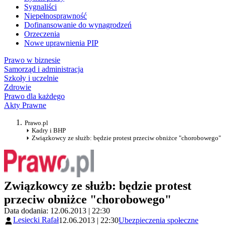
Sygnaliści
Niepełnosprawność
Dofinansowanie do wynagrodzeń
Orzeczenia
Nowe uprawnienia PIP
Prawo w biznesie
Samorząd i administracja
Szkoły i uczelnie
Zdrowie
Prawo dla każdego
Akty Prawne
Prawo.pl
Kadry i BHP
Związkowcy ze służb: będzie protest przeciw obniżce "chorobowego"
Związkowcy ze służb: będzie protest
przeciw obniżce "chorobowego"
Data dodania: 12.06.2013 | 22:30
Lesiecki Rafał
12.06.2013 | 22:30
Ubezpieczenia społeczne