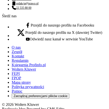
Numer telefonu:
redakcja@prawo.pl
Adres email:
22 535 88 00
Numer telefonu:
Śledź nas
Przejdź do naszego profilu na Facebooku
facebook - otwiera się w nowej karcie
Przejdź do naszego profilu na X (dawniej Twitter)
x - otwiera się w nowej karcie
Odwiedź nasz kanał w serwisie YouTube
youtube - otwiera się w nowej karcie
O nas
Zespół
Kontakt
Regulamin
Księgarnia Profinfo.pl
Wolters Kluwer
FEPI
FPOP
Mapa strony
Polityka prywatności
Pomoc
Zarządzaj preferencjami plików cookie
© 2026 Wolters Kluwer
Realizacja Ideo Powered by:
CMS Edito