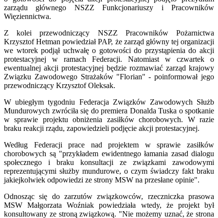
zarządu głównego NSZZ Funkcjonariuszy i Pracowników
Więziennictwa.
Z kolei przewodniczący NSZZ Pracowników Pożarnictwa
Krzysztof Hetman powiedział PAP, że zarząd główny tej organizacji
we wtorek podjął uchwałę o gotowości do przystąpienia do akcji
protestacyjnej w ramach Federacji. Natomiast w czwartek o
ewentualnej akcji protestacyjnej będzie rozmawiać zarząd krajowy
Związku Zawodowego Strażaków "Florian" - poinformował jego
przewodniczący Krzysztof Oleksak.
W ubiegłym tygodniu Federacja Związków Zawodowych Służb
Mundurowych zwróciła się do premiera Donalda Tuska o spotkanie
w sprawie projektu obniżenia zasiłków chorobowych. W razie
braku reakcji rządu, zapowiedzieli podjęcie akcji protestacyjnej.
Według Federacji prace nad projektem w sprawie zasiłków
chorobowych są "przykładem ewidentnego łamania zasad dialogu
społecznego i braku konsultacji ze związkami zawodowymi
reprezentującymi służby mundurowe, o czym świadczy fakt braku
jakiejkolwiek odpowiedzi ze strony MSW na przesłane opinie".
Odnosząc się do zarzutów związkowców, rzeczniczka prasowa
MSW Małgorzata Woźniak powiedziała wtedy, że projekt był
konsultowany ze stroną związkową. "Nie możemy uznać, że strona