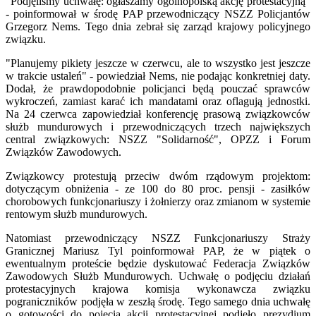
"Podjęliśmy uchwałę: ogłaszamy ogólnopolską akcję protestacyjną"
- poinformował w środę PAP przewodniczący NSZZ Policjantów
Grzegorz Nems. Tego dnia zebrał się zarząd krajowy policyjnego
związku.
"Planujemy pikiety jeszcze w czerwcu, ale to wszystko jest jeszcze
w trakcie ustaleń" - powiedział Nems, nie podając konkretniej daty.
Dodał, że prawdopodobnie policjanci będą pouczać sprawców
wykroczeń, zamiast karać ich mandatami oraz oflagują jednostki.
Na 24 czerwca zapowiedział konferencję prasową związkowców
służb mundurowych i przewodniczących trzech największych
central związkowych: NSZZ "Solidarność", OPZZ i Forum
Związków Zawodowych.
Związkowcy protestują przeciw dwóm rządowym projektom:
dotyczącym obniżenia - ze 100 do 80 proc. pensji - zasiłków
chorobowych funkcjonariuszy i żołnierzy oraz zmianom w systemie
rentowym służb mundurowych.
Natomiast przewodniczący NSZZ Funkcjonariuszy Straży
Granicznej Mariusz Tyl poinformował PAP, że w piątek o
ewentualnym proteście będzie dyskutować Federacja Związków
Zawodowych Służb Mundurowych. Uchwałę o podjęciu działań
protestacyjnych krajowa komisja wykonawcza związku
pograniczników podjęła w zeszłą środę. Tego samego dnia uchwałę
o gotowości do pojęcia akcji protestacyjnej podjęło prezydium