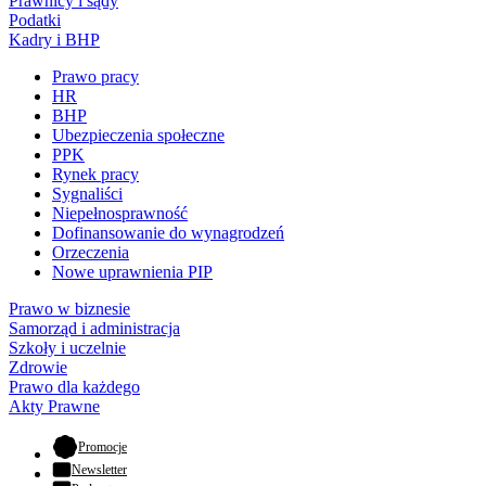
Prawnicy i sądy
Podatki
Kadry i BHP
Prawo pracy
HR
BHP
Ubezpieczenia społeczne
PPK
Rynek pracy
Sygnaliści
Niepełnosprawność
Dofinansowanie do wynagrodzeń
Orzeczenia
Nowe uprawnienia PIP
Prawo w biznesie
Samorząd i administracja
Szkoły i uczelnie
Zdrowie
Prawo dla każdego
Akty Prawne
- otwiera się w nowej karcie
Promocje
Newsletter