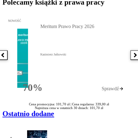
Polecamy książki z prawa pracy
Przejdź do: Meritum Prawo Pracy 2026, Kazimierz Jaśkowski - otw
NOWOŚĆ
Meritum Prawo Pracy 2026
Kazimierz Jaśkowski
Poprzednia książka
N
70%
Sprawdź
Rabatu
Cena promocyjna: 101,70 zł |
Cena regularna: 339,00 zł
Najniższa cena w ostatnich 30 dniach: 101,70 zł
Ostatnio dodane