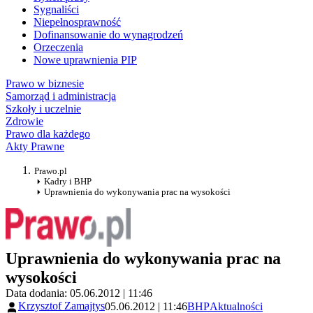
Sygnaliści
Niepełnosprawność
Dofinansowanie do wynagrodzeń
Orzeczenia
Nowe uprawnienia PIP
Prawo w biznesie
Samorząd i administracja
Szkoły i uczelnie
Zdrowie
Prawo dla każdego
Akty Prawne
Prawo.pl
Kadry i BHP
Uprawnienia do wykonywania prac na wysokości
Uprawnienia do wykonywania prac na
wysokości
Data dodania: 05.06.2012 | 11:46
Krzysztof Zamajtys
05.06.2012 | 11:46
BHP
Aktualności