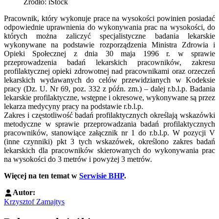
Źródło: iStock
Pracownik, który wykonuje prace na wysokości powinien posiadać
odpowiednie uprawnienia do wykonywania prac na wysokości, do
których można zaliczyć specjalistyczne badania lekarskie
wykonywane na podstawie rozporządzenia Ministra Zdrowia i
Opieki Społecznej z dnia 30 maja 1996 r. w sprawie
przeprowadzenia badań lekarskich pracowników, zakresu
profilaktycznej opieki zdrowotnej nad pracownikami oraz orzeczeń
lekarskich wydawanych do celów przewidzianych w Kodeksie
pracy (Dz. U. Nr 69, poz. 332 z późn. zm.) – dalej r.b.l.p. Badania
lekarskie profilaktyczne, wstępne i okresowe, wykonywane są przez
lekarza medycyny pracy na podstawie r.b.l.p.
Zakres i częstotliwość badań profilaktycznych określają wskazówki
metodyczne w sprawie przeprowadzania badań profilaktycznych
pracowników, stanowiące załącznik nr 1 do r.b.l.p. W pozycji V
(inne czynniki) pkt 3 tych wskazówek, określono zakres badań
lekarskich dla pracowników skierowanych do wykonywania prac
na wysokości do 3 metrów i powyżej 3 metrów.
Więcej na ten temat w
Serwisie BHP
.
Autor:
Krzysztof Zamajtys