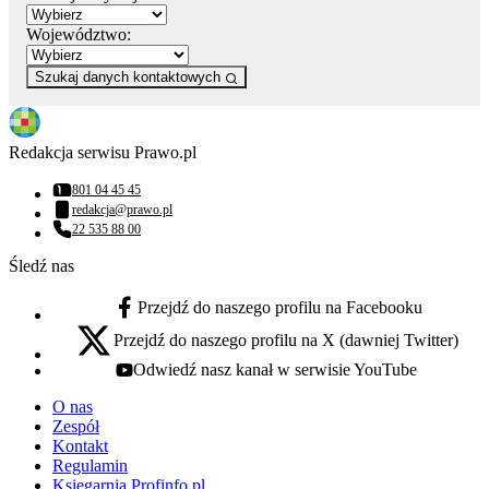
Województwo:
Szukaj danych kontaktowych
Redakcja serwisu Prawo.pl
801 04 45 45
Numer telefonu:
redakcja@prawo.pl
Adres email:
22 535 88 00
Numer telefonu:
Śledź nas
Przejdź do naszego profilu na Facebooku
facebook - otwiera się w nowej karcie
Przejdź do naszego profilu na X (dawniej Twitter)
x - otwiera się w nowej karcie
Odwiedź nasz kanał w serwisie YouTube
youtube - otwiera się w nowej karcie
O nas
Zespół
Kontakt
Regulamin
Księgarnia Profinfo.pl