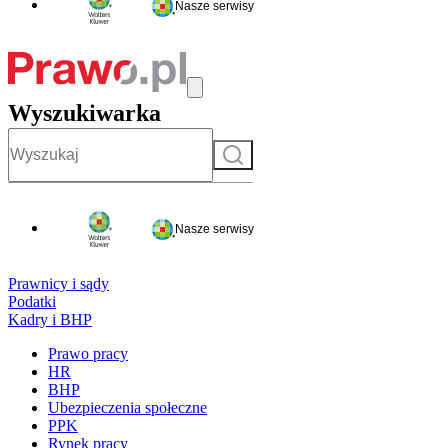
Nasze serwisy
Wyszukiwarka
Szukaj
Nasze serwisy
Prawnicy i sądy
Podatki
Kadry i BHP
Prawo pracy
HR
BHP
Ubezpieczenia społeczne
PPK
Rynek pracy