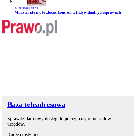
04.08.2026 | 05:29
Przejdź do artykułu:
Minister nie może zlecać kontroli w indywidualnych sprawach
Baza teleadresowa
Sprawdź darmowy dostęp do pełnej bazy m.in. sądów i
urzędów.
Rodzaj instytucji: