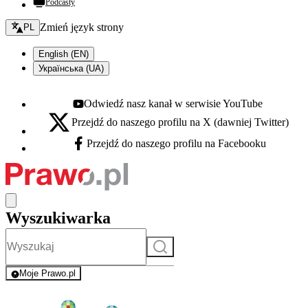
Podcasty
Zmień język - bieżący:
Zmień język strony
PL
English (EN)
Українська (UA)
Odwiedź nasz kanał w serwisie YouTube
Youtube - otwiera się w nowej karcie
Przejdź do naszego profilu na X (dawniej Twitter)
X - otwiera się w nowej karcie
Przejdź do naszego profilu na Facebooku
Facebook - otwiera się w nowej karcie
Wyszukiwarka
Szukaj
Moje Prawo.pl
- rejestracja i logowanie do serwisu