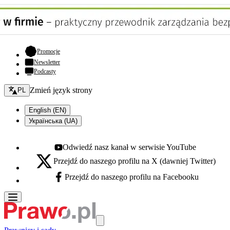
- otwiera się w nowej karcie
Promocje
Newsletter
Podcasty
Zmień język - bieżący:
Zmień język strony
PL
English (EN)
Українська (UA)
Odwiedź nasz kanał w serwisie YouTube
Youtube - otwiera się w nowej karcie
Przejdź do naszego profilu na X (dawniej Twitter)
X - otwiera się w nowej karcie
Przejdź do naszego profilu na Facebooku
Facebook - otwiera się w nowej karcie