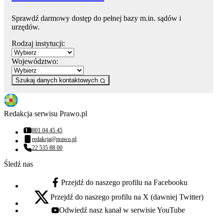
Sprawdź darmowy dostęp do pełnej bazy m.in. sądów i
urzędów.
Rodzaj instytucji:
Województwo:
Szukaj danych kontaktowych
Redakcja serwisu Prawo.pl
801 04 45 45
Numer telefonu:
redakcja@prawo.pl
Adres email:
22 535 88 00
Numer telefonu:
Śledź nas
Przejdź do naszego profilu na Facebooku
facebook - otwiera się w nowej karcie
Przejdź do naszego profilu na X (dawniej Twitter)
x - otwiera się w nowej karcie
Odwiedź nasz kanał w serwisie YouTube
youtube - otwiera się w nowej karcie