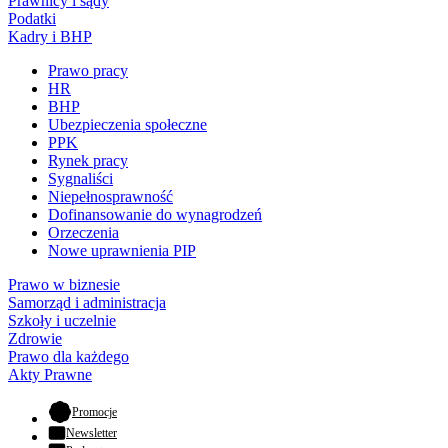
Prawnicy i sądy
Podatki
Kadry i BHP
Prawo pracy
HR
BHP
Ubezpieczenia społeczne
PPK
Rynek pracy
Sygnaliści
Niepełnosprawność
Dofinansowanie do wynagrodzeń
Orzeczenia
Nowe uprawnienia PIP
Prawo w biznesie
Samorząd i administracja
Szkoły i uczelnie
Zdrowie
Prawo dla każdego
Akty Prawne
- otwiera się w nowej karcie
Promocje
Newsletter