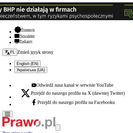
- otwiera się w nowej karcie
Promocje
Newsletter
Podcasty
Zmień język - bieżący:
Zmień język strony
PL
English (EN)
Українська (UA)
Odwiedź nasz kanał w serwisie YouTube
Youtube - otwiera się w nowej karcie
Przejdź do naszego profilu na X (dawniej Twitter)
X - otwiera się w nowej karcie
Przejdź do naszego profilu na Facebooku
Facebook - otwiera się w nowej karcie