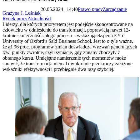
20.05.2024 | 14:40
Prawo pracy
Zarządzanie
Grażyna J. Leśniak
Rynek pracy
Aktualności
Liderzy, dla których priorytetem jest podejście skoncentrowane na
człowieku w odniesieniu do transformacji, poprawiają nawet 12-
krotnie skuteczność całego procesu – wskazują eksperci EY i
University of Oxford’s Saïd Business School. Jest to o tyle ważne,
że aż 96 proc. programów zmian doświadcza wyzwań generujących
tzw. punkty zwrotne, czyli sytuacje, gdy zmiany zboczyły z
obranego kursu. Umiejętne namierzenie tych momentów może
sprawić, że transformacja niemal dwukrotnie przekroczy założone
wskaźniki efektywności i przebiegnie dwa razy szybciej.