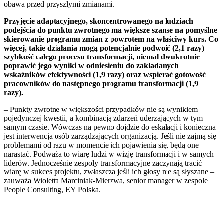
obawa przed przyszłymi zmianami.
Przyjęcie adaptacyjnego, skoncentrowanego na ludziach
podejścia do punktu zwrotnego ma większe szanse na pomyślne
skierowanie programu zmian z powrotem na właściwy kurs. Co
więcej, takie działania mogą potencjalnie podwoić (2,1 razy)
szybkość całego procesu transformacji, niemal dwukrotnie
poprawić jego wyniki w odniesieniu do zakładanych
wskaźników efektywności (1,9 razy) oraz wspierać gotowość
pracowników do następnego programu transformacji (1,9
razy).
–
Punkty zwrotne w większości przypadków nie są wynikiem
pojedynczej kwestii, a kombinacją zdarzeń uderzających w tym
samym czasie. Wówczas na pewno dojdzie do eskalacji i konieczna
jest interwencja osób zarządzających organizacją. Jeśli nie zajmą się
problemami od razu w momencie ich pojawienia się, będą one
narastać. Podważa to wiarę ludzi w wizję transformacji i w samych
liderów. Jednocześnie zespoły transformacyjne zaczynają tracić
wiarę w sukces projektu, zwłaszcza jeśli ich głosy nie są słyszane –
zauważa Wioletta Marciniak-Mierzwa, senior manager w zespole
People Consulting, EY Polska.