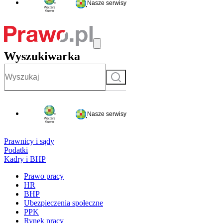
Nasze serwisy
Wyszukiwarka
Szukaj
Nasze serwisy
Prawnicy i sądy
Podatki
Kadry i BHP
Prawo pracy
HR
BHP
Ubezpieczenia społeczne
PPK
Rynek pracy