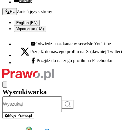
Podcasty
Zmień język - bieżący:
Zmień język strony
PL
English (EN)
Українська (UA)
Odwiedź nasz kanał w serwisie YouTube
Youtube - otwiera się w nowej karcie
Przejdź do naszego profilu na X (dawniej Twitter)
X - otwiera się w nowej karcie
Przejdź do naszego profilu na Facebooku
Facebook - otwiera się w nowej karcie
Wyszukiwarka
Szukaj
Moje Prawo.pl
- rejestracja i logowanie do serwisu