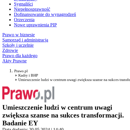
Sygnaliści
Niepełnosprawność
Dofinansowanie do wynagrodzeń
Orzeczenia
Nowe uprawnienia PIP
Prawo w biznesie
Samorząd i administracja
Szkoły i uczelnie
Zdrowie
Prawo dla każdego
Akty Prawne
Prawo.pl
Kadry i BHP
Umieszczenie ludzi w centrum uwagi zwiększa szanse na sukces transf
Umieszczenie ludzi w centrum uwagi
zwiększa szanse na sukces transformacji.
Badanie EY
Data dodania: 20.05.2024 | 14:40