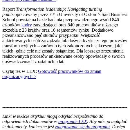
Raport
Transformation leadership: Navigating turning
points
opracowany przez EY i University of Oxford’s Saïd Business
School powstał na bazie badania przeprowadzonego wśród 846
członków
kadry
zarządzającej oraz 840 pracowników niższego
szczebla z 23 krajów oraz 16 segmentów rynku. Dodatkowo
przeanalizowano pięć studiów przypadku. Większość
ankietowanych osób zarządzała lub doświadczyła szeregu procesów
transformacyjnych – zarówno tych zakończonych sukcesem, jak i
takich, gdzie cele nie zostały osiągnięte. Dla lepszego zrozumienia
realizowanych procesów ankietowane osoby opowiadały o swoich
doświadczeniach z ostatnich 5 lat.
Czytaj też w LEX:
Gotowość pracowników do zmian
organizacyjnych >
--------------------------------------------------------------------------------------
--------------------------------------------------------
Linki w tekście artykułu mogą odsyłać bezpośrednio do
odpowiednich dokumentów w
programie LEX
. Aby móc przeglądać
te dokumenty, konieczne jest
zalogowanie się do programu
. Dostęp