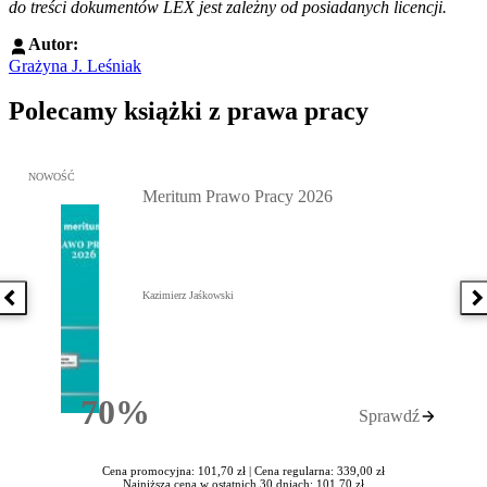
do treści dokumentów LEX jest zależny od posiadanych licencji.
Autor:
Grażyna J. Leśniak
Polecamy książki z prawa pracy
Przejdź do: Meritum Prawo Pracy 2026, Kazimierz Jaśkowski - otw
NOWOŚĆ
Meritum Prawo Pracy 2026
Kazimierz Jaśkowski
Poprzednia książka
N
70%
Sprawdź
Rabatu
Cena promocyjna: 101,70 zł |
Cena regularna: 339,00 zł
Najniższa cena w ostatnich 30 dniach: 101,70 zł