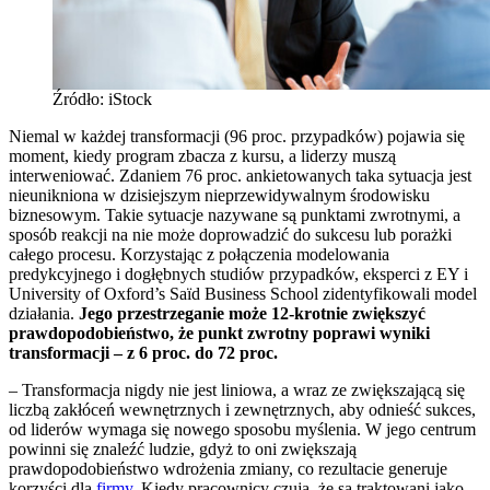
Źródło: iStock
Niemal w każdej transformacji (96 proc. przypadków) pojawia się
moment, kiedy program zbacza z kursu, a liderzy muszą
interweniować. Zdaniem 76 proc. ankietowanych taka sytuacja jest
nieunikniona w dzisiejszym nieprzewidywalnym środowisku
biznesowym. Takie sytuacje nazywane są punktami zwrotnymi, a
sposób reakcji na nie może doprowadzić do sukcesu lub porażki
całego procesu. Korzystając z połączenia modelowania
predykcyjnego i dogłębnych studiów przypadków, eksperci z EY i
University of Oxford’s Saïd Business School zidentyfikowali model
działania.
Jego przestrzeganie może 12-krotnie zwiększyć
prawdopodobieństwo, że punkt zwrotny poprawi wyniki
transformacji – z 6 proc. do 72 proc.
– Transformacja nigdy nie jest liniowa, a wraz ze zwiększającą się
liczbą zakłóceń wewnętrznych i zewnętrznych, aby odnieść sukces,
od liderów wymaga się nowego sposobu myślenia. W jego centrum
powinni się znaleźć ludzie, gdyż to oni zwiększają
prawdopodobieństwo wdrożenia zmiany, co rezultacie generuje
korzyści dla
firmy
. Kiedy pracownicy czują, że są traktowani jako