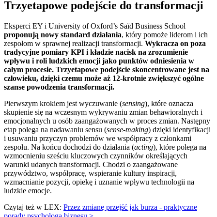
Trzyetapowe podejście do transformacji
Eksperci EY i University of Oxford’s Saïd Business School
proponują nowy standard działania
, który pomoże liderom i ich
zespołom w sprawnej realizacji transformacji.
Wykracza on poza
tradycyjne pomiary KPI i kładzie nacisk na zrozumienie
wpływu i roli ludzkich emocji jako punktów odniesienia w
całym procesie. Trzyetapowe podejście skoncentrowane jest na
człowieku, dzięki czemu może aż 12-krotnie zwiększyć ogólne
szanse powodzenia transformacji.
Pierwszym krokiem jest wyczuwanie (
sensing
), które oznacza
skupienie się na wczesnym wykrywaniu zmian behawioralnych i
emocjonalnych u osób zaangażowanych w proces zmian. Następny
etap polega na nadawaniu sensu (
sense-making
) dzięki identyfikacji
i usuwaniu przyczyn problemów we współpracy z członkami
zespołu. Na końcu dochodzi do działania (
acting
), które polega na
wzmocnieniu sześciu kluczowych czynników określających
warunki udanych transformacji. Chodzi o zaangażowane
przywództwo, współpracę, wspieranie kultury inspiracji,
wzmacnianie pozycji, opiekę i uznanie wpływu technologii na
ludzkie emocje.
Czytaj też w LEX:
Przez zmianę przejść jak burza - praktyczne
porady psychologa biznesu >