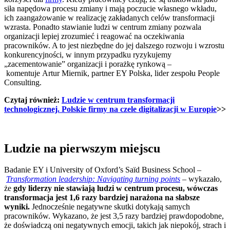
siła napędowa procesu zmiany i mają poczucie własnego wkładu,
ich zaangażowanie w realizację zakładanych celów transformacji
wzrasta. Ponadto stawianie ludzi w centrum zmiany pozwala
organizacji lepiej zrozumieć i reagować na oczekiwania
pracowników. A to jest niezbędne do jej dalszego rozwoju i wzrostu
konkurencyjności, w innym przypadku ryzykujemy
„zacementowanie” organizacji i porażkę rynkową
–
komentuje Artur Miernik, partner EY Polska, lider zespołu People
Consulting.
Czytaj również:
Ludzie w centrum transformacji
technologicznej. Polskie firmy na czele digitalizacji w Europie
>>
Ludzie na pierwszym miejscu
Badanie EY i University of Oxford’s Saïd Business School –
Transformation leadership: Navigating turning points
–
wykazało,
że
gdy liderzy nie stawiają ludzi w centrum procesu, wówczas
transformacja jest 1,6 razy bardziej narażona na słabsze
wyniki.
Jednocześnie negatywne skutki dotykają samych
pracowników. Wykazano, że jest 3,5 razy bardziej prawdopodobne,
że doświadczą oni negatywnych emocji, takich jak niepokój, strach i