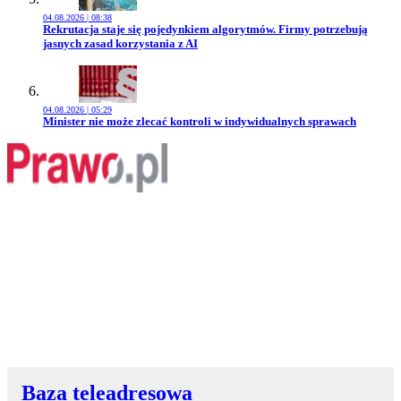
04.08.2026 | 08:38
Przejdź do artykułu:
Rekrutacja staje się pojedynkiem algorytmów. Firmy potrzebują
jasnych zasad korzystania z AI
04.08.2026 | 05:29
Przejdź do artykułu:
Minister nie może zlecać kontroli w indywidualnych sprawach
Baza teleadresowa