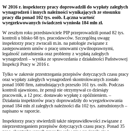
W 2016 r. inspektorzy pracy doprowadzili do wypłaty zaległych
wynagrodzeń i innych należności wynikających ze stosunku
pracy dla ponad 102 tys. osób. Łączna wartość
wyegzekwowanych świadczeń wyniosła 184 mln zł.
W zeszłym roku przedstawiciele PIP przeprowadzili ponad 82 tys.
kontroli u blisko 68 tys. pracodawców. Szczególną uwagę
inspektorzy pracy zwracali m.in. na patologie związane z
zastępowaniem umów o pracę umowami cywilnoprawnymi,
legalność zatrudnienia oraz problemy z wypłatą zaległych
wynagrodzeń – wynika ze sprawozdania z działalności Państwowej
Inspekcji Pracy w 2016 r.
Tylko w zakresie przestrzegania przepisów dotyczących czasu pracy
oraz wypłaty zaległych wynagrodzeń skontrolowanych zostało
ponad 1600 firm, zatrudniających przeszło 161 tys. osób. Podczas
kontroli ujawniono, że pensji nie otrzymywał co dziesiąty
pracownik, a 12 proc. dostawało wypłatę z opóźnieniem. –
Działania inspektorów pracy doprowadziły do wyegzekwowania
ponad 184 mln zł zaległych należności dla 102 tys. zatrudnionych –
napisano w raporcie.
Inspektorzy pracy stwierdzili także nieprawidłowości związane z
nieprzestrzeganiem przepisów dotyczących czasu pracy. Ponad 35