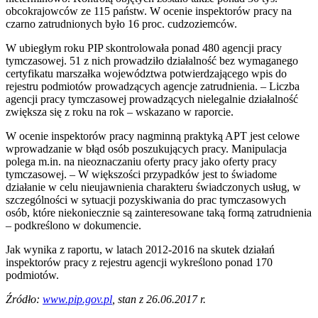
obcokrajowców ze 115 państw. W ocenie inspektorów pracy na
czarno zatrudnionych było 16 proc. cudzoziemców.
W ubiegłym roku PIP skontrolowała ponad 480 agencji pracy
tymczasowej. 51 z nich prowadziło działalność bez wymaganego
certyfikatu marszałka województwa potwierdzającego wpis do
rejestru podmiotów prowadzących agencje zatrudnienia. – Liczba
agencji pracy tymczasowej prowadzących nielegalnie działalność
zwiększa się z roku na rok – wskazano w raporcie.
W ocenie inspektorów pracy nagminną praktyką APT jest celowe
wprowadzanie w błąd osób poszukujących pracy. Manipulacja
polega m.in. na nieoznaczaniu oferty pracy jako oferty pracy
tymczasowej. – W większości przypadków jest to świadome
działanie w celu nieujawnienia charakteru świadczonych usług, w
szczególności w sytuacji pozyskiwania do prac tymczasowych
osób, które niekoniecznie są zainteresowane taką formą zatrudnienia
– podkreślono w dokumencie.
Jak wynika z raportu, w latach 2012-2016 na skutek działań
inspektorów pracy z rejestru agencji wykreślono ponad 170
podmiotów.
Źródło:
www.pip.gov.pl
, stan z 26.06.2017 r.