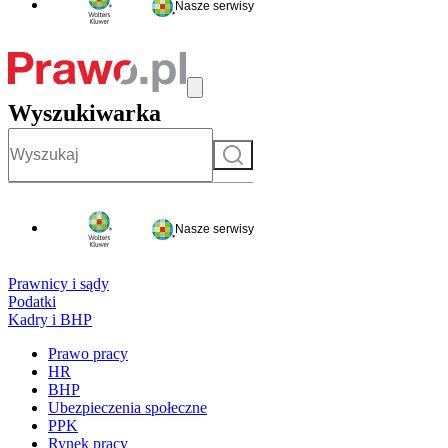
Nasze serwisy
Wyszukiwarka
Szukaj
Nasze serwisy
Prawnicy i sądy
Podatki
Kadry i BHP
Prawo pracy
HR
BHP
Ubezpieczenia społeczne
PPK
Rynek pracy