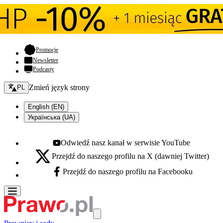
- otwiera się w nowej karcie
Promocje
Newsletter
Podcasty
Zmień język - bieżący:
Zmień język strony
PL
English (EN)
Українська (UA)
Odwiedź nasz kanał w serwisie YouTube
Youtube - otwiera się w nowej karcie
Przejdź do naszego profilu na X (dawniej Twitter)
X - otwiera się w nowej karcie
Przejdź do naszego profilu na Facebooku
Facebook - otwiera się w nowej karcie