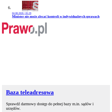
04.08.2026 | 05:29
Przejdź do artykułu:
Minister nie może zlecać kontroli w indywidualnych sprawach
Baza teleadresowa
Sprawdź darmowy dostęp do pełnej bazy m.in. sądów i
urzędów.