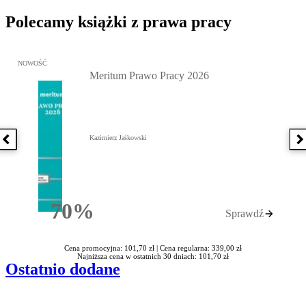
Polecamy książki z prawa pracy
Przejdź do: Meritum Prawo Pracy 2026, Kazimierz Jaśkowski - otw
NOWOŚĆ
Meritum Prawo Pracy 2026
Kazimierz Jaśkowski
Poprzednia książka
N
70%
Sprawdź
Rabatu
Cena promocyjna: 101,70 zł |
Cena regularna: 339,00 zł
Najniższa cena w ostatnich 30 dniach: 101,70 zł
Ostatnio dodane