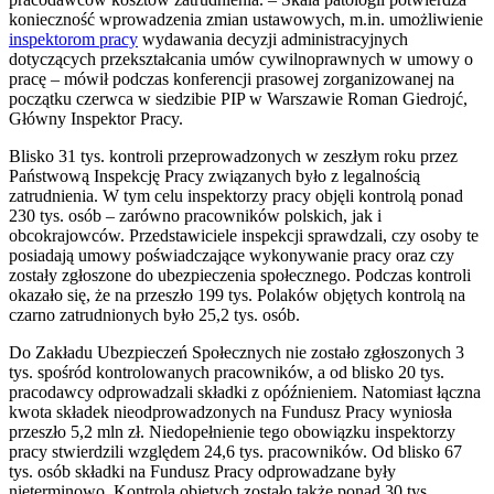
konieczność wprowadzenia zmian ustawowych, m.in. umożliwienie
inspektorom pracy
wydawania decyzji administracyjnych
dotyczących przekształcania umów cywilnoprawnych w umowy o
pracę – mówił podczas konferencji prasowej zorganizowanej na
początku czerwca w siedzibie PIP w Warszawie Roman Giedrojć,
Główny Inspektor Pracy.
Blisko 31 tys. kontroli przeprowadzonych w zeszłym roku przez
Państwową Inspekcję Pracy związanych było z legalnością
zatrudnienia. W tym celu inspektorzy pracy objęli kontrolą ponad
230 tys. osób – zarówno pracowników polskich, jak i
obcokrajowców. Przedstawiciele inspekcji sprawdzali, czy osoby te
posiadają umowy poświadczające wykonywanie pracy oraz czy
zostały zgłoszone do ubezpieczenia społecznego. Podczas kontroli
okazało się, że na przeszło 199 tys. Polaków objętych kontrolą na
czarno zatrudnionych było 25,2 tys. osób.
Do Zakładu Ubezpieczeń Społecznych nie zostało zgłoszonych 3
tys. spośród kontrolowanych pracowników, a od blisko 20 tys.
pracodawcy odprowadzali składki z opóźnieniem. Natomiast łączna
kwota składek nieodprowadzonych na Fundusz Pracy wyniosła
przeszło 5,2 mln zł. Niedopełnienie tego obowiązku inspektorzy
pracy stwierdzili względem 24,6 tys. pracowników. Od blisko 67
tys. osób składki na Fundusz Pracy odprowadzane były
nieterminowo. Kontrolą objętych zostało także ponad 30 tys.