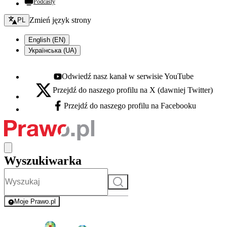
Podcasty
Zmień język - bieżący:
Zmień język strony
PL
English (EN)
Українська (UA)
Odwiedź nasz kanał w serwisie YouTube
Youtube - otwiera się w nowej karcie
Przejdź do naszego profilu na X (dawniej Twitter)
X - otwiera się w nowej karcie
Przejdź do naszego profilu na Facebooku
Facebook - otwiera się w nowej karcie
Wyszukiwarka
Szukaj
Moje Prawo.pl
- rejestracja i logowanie do serwisu