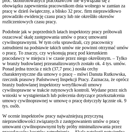
proc. skontrolowanych pracodawców nie wywiązała się z
obowiązku zapewnienia pracownikom dnia wolnego w zamian za
pracę w dzień świąteczny, a blisko 32 proc. firm nieprawidłowo
prowadziło ewidencję czasu pracy lub nie określiło okresów
rozliczeniowych czasu pracy.
Podobnie jak w poprzednich latach inspektorzy pracy próbowali
oszacować skalę zastępowania umów o pracę umowami
cywilnoprawnymi. W tym celu sprawdzali, czy pracownicy
zatrudnieni na podstawie takich umów nie powinni otrzymać umów
o pracę. To znaczy, czy wykonują pracę pod kierunkiem
pracodawcy w miejscu i w czasie przez niego określonym. – Tylko
w branży budowlanej przeanalizowanych zostało ok. 4 tys. umów.
Ponad jedna trzecia z nich (37,7 proc.) nosiła cechy
charakterystyczne dla umowy o pracę – mówi Danuta Rutkowska,
rzecznik prasowy Państwowej Inspekcji Pracy. Zaznacza, że oprócz
branży budowlanej inspektorzy weryfikowali umowy
cywilnoprawne w trakcie rutynowych kontroli. Wydane przez nich
wnioski w wystąpieniach lub polecenia dotyczące przekształcenia
umowy cywilnoprawnej w umowę o pracę dotyczyły łącznie ok. 9
tys. osób.
W ocenie inspektorów pracy najważniejszą przyczyną
nieprawidłowości związanych z zastępowaniem umów o pracę
umowami cywilnoprawnymi były próby minimalizowania przez
pracodawców kosztów zatrudnienia. – Skala patologii potwierdza