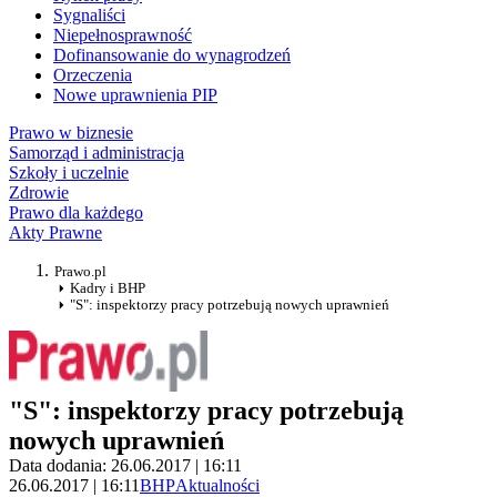
Sygnaliści
Niepełnosprawność
Dofinansowanie do wynagrodzeń
Orzeczenia
Nowe uprawnienia PIP
Prawo w biznesie
Samorząd i administracja
Szkoły i uczelnie
Zdrowie
Prawo dla każdego
Akty Prawne
Prawo.pl
Kadry i BHP
"S": inspektorzy pracy potrzebują nowych uprawnień
"S": inspektorzy pracy potrzebują
nowych uprawnień
Data dodania: 26.06.2017 | 16:11
26.06.2017 | 16:11
BHP
Aktualności