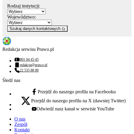
Rodzaj instytucji:
Województwo:
Szukaj danych kontaktowych
Redakcja serwisu Prawo.pl
801 04 45 45
Numer telefonu:
redakcja@prawo.pl
Adres email:
22 535 88 00
Numer telefonu:
Śledź nas
Przejdź do naszego profilu na Facebooku
facebook - otwiera się w nowej karcie
Przejdź do naszego profilu na X (dawniej Twitter)
x - otwiera się w nowej karcie
Odwiedź nasz kanał w serwisie YouTube
youtube - otwiera się w nowej karcie
O nas
Zespół
Kontakt