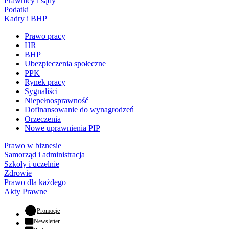
Prawnicy i sądy
Podatki
Kadry i BHP
Prawo pracy
HR
BHP
Ubezpieczenia społeczne
PPK
Rynek pracy
Sygnaliści
Niepełnosprawność
Dofinansowanie do wynagrodzeń
Orzeczenia
Nowe uprawnienia PIP
Prawo w biznesie
Samorząd i administracja
Szkoły i uczelnie
Zdrowie
Prawo dla każdego
Akty Prawne
- otwiera się w nowej karcie
Promocje
Newsletter