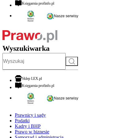
otwiera się w nowej karcie
Księgarnia profinfo.pl
Nasze serwisy
Wyszukiwarka
Szukaj
otwiera się w nowej karcie
Sklep LEX.pl
otwiera się w nowej karcie
Księgarnia profinfo.pl
Nasze serwisy
Prawnicy i sądy
Podatki
Kadry i BHP
Prawo w biznesie
Samorząd i administracja