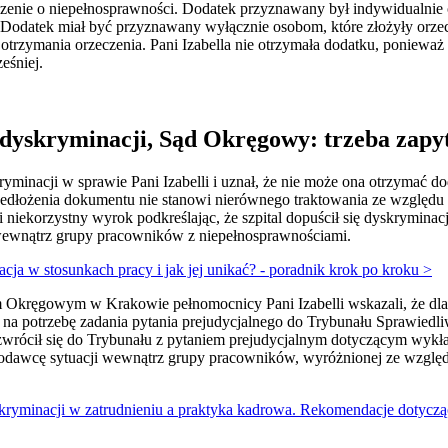
czenie o niepełnosprawności. Dodatek przyznawany był indywidualni
a. Dodatek miał być przyznawany wyłącznie osobom, które złożyły orze
y otrzymania orzeczenia. Pani Izabella nie otrzymała dodatku, ponieważ
eśniej.
 dyskryminacji, Sąd Okręgowy: trzeba zap
yminacji w sprawie Pani Izabelli i uznał, że nie może ona otrzymać d
edłożenia dokumentu nie stanowi nierównego traktowania ze względu
i niekorzystny wyrok podkreślając, że szpital dopuścił się dyskrymina
 wewnątrz grupy pracowników z niepełnosprawnościami.
cja w stosunkach pracy i jak jej unikać? - poradnik krok po kroku >
 Okręgowym w Krakowie pełnomocnicy Pani Izabelli wskazali, że dla
 na potrzebę zadania pytania prejudycjalnego do Trybunału Sprawiedli
rócił się do Trybunału z pytaniem prejudycjalnym dotyczącym wykład
codawcę sytuacji wewnątrz grupy pracowników, wyróżnionej ze względu
kryminacji w zatrudnieniu a praktyka kadrowa. Rekomendacje dotycząc