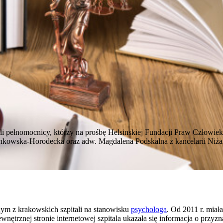
li pełnomocnicy, którzy na prośbę Helsinskiej Fundacji Praw Człowieka
nkowska-Horodecka oraz adw. Magdalena Podskalna z kancelarii Niża
dnym z krakowskich szpitali na stanowisku
psychologa
. Od 2011 r. mia
nętrznej stronie internetowej szpitala ukazała się informacja o przyz