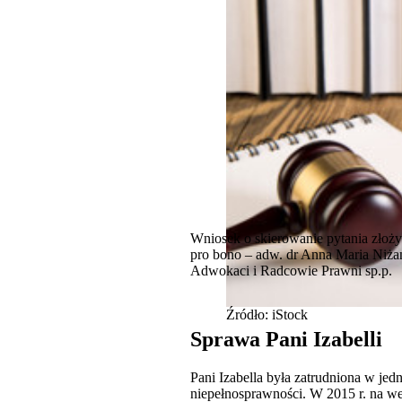
Wniosek o skierowanie pytania złoży
pro bono – adw. dr Anna Maria Niża
Adwokaci i Radcowie Prawni sp.p.
Źródło: iStock
Sprawa Pani Izabelli
Pani Izabella była zatrudniona w je
niepełnosprawności. W 2015 r. na wew