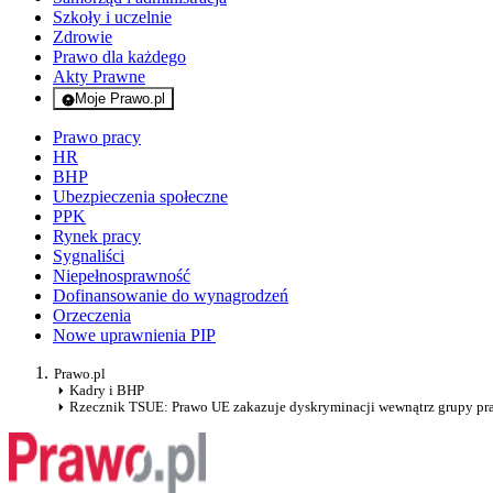
Szkoły i uczelnie
Zdrowie
Prawo dla każdego
Akty Prawne
Moje Prawo.pl
- rejestracja i logowanie do serwisu
Prawo pracy
HR
BHP
Ubezpieczenia społeczne
PPK
Rynek pracy
Sygnaliści
Niepełnosprawność
Dofinansowanie do wynagrodzeń
Orzeczenia
Nowe uprawnienia PIP
Prawo.pl
Kadry i BHP
Rzecznik TSUE: Prawo UE zakazuje dyskryminacji wewnątrz grupy pr