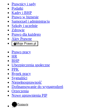
Prawnicy i sądy
Podatki
Kadry i BHP
Prawo w biznesie
Samorząd i administracja
Szkoły i uczelnie
Zdrowie
Prawo dla każdego
Akty Prawne
Moje Prawo.pl
- rejestracja i logowanie do serwisu
Prawo pracy
HR
BHP
Ubezpieczenia społeczne
PPK
Rynek pracy
Sygnaliści
Niepełnosprawność
Dofinansowanie do wynagrodzeń
Orzeczenia
Nowe uprawnienia PIP
- otwiera się w nowej karcie
Promocje