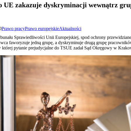
 UE zakazuje dyskryminacji wewnątrz gru
0
Prawo pracy
Prawo europejskie
Aktualności
unału Sprawiedliwości Unii Europejskiej, spod ochrony przewidziane
dawca faworyzuje jedną grupę, a dyskryminuje drugą grupę pracownikó
 w której pytanie prejudycjalne do TSUE zadał Sąd Okręgowy w Krako