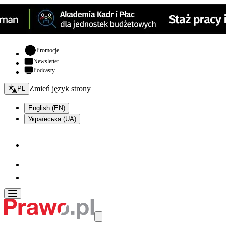
- otwiera się w nowej karcie
Promocje
Newsletter
Podcasty
Zmień język - bieżący:
Zmień język strony
PL
English (EN)
Українська (UA)