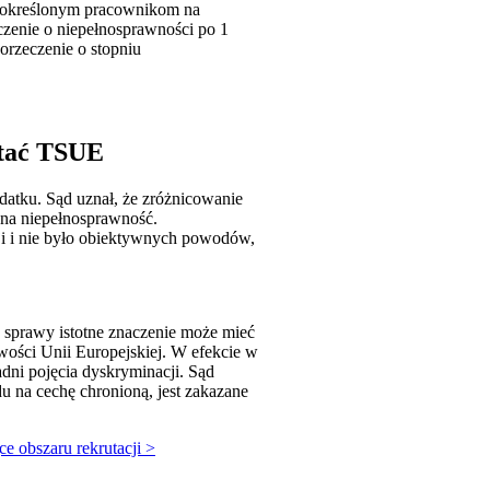
e określonym pracownikom na
czenie o niepełnosprawności po 1
 orzeczenie o stopniu
ytać TSUE
odatku. Sąd uznał, że zróżnicowanie
 na niepełnosprawność.
cji i nie było obiektywnych powodów,
 sprawy istotne znaczenie może mieć
wości Unii Europejskiej. W efekcie w
ni pojęcia dyskryminacji. Sąd
 na cechę chronioną, jest zakazane
e obszaru rekrutacji >