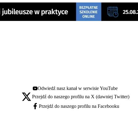
Odwiedź nasz kanał w serwisie YouTube
Youtube - otwiera się w nowej karcie
Przejdź do naszego profilu na X (dawniej Twitter)
X - otwiera się w nowej karcie
Przejdź do naszego profilu na Facebooku
Facebook - otwiera się w nowej karcie