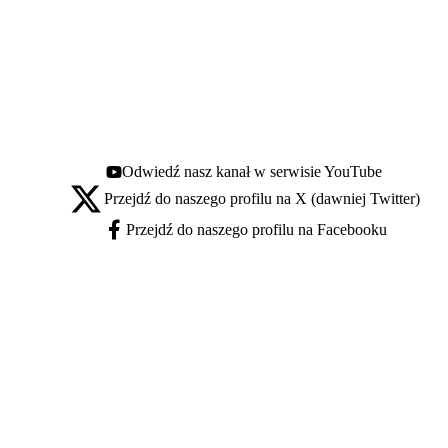
Odwiedź nasz kanał w serwisie YouTube
Youtube - otwiera się w nowej karcie
Przejdź do naszego profilu na X (dawniej Twitter)
X - otwiera się w nowej karcie
Przejdź do naszego profilu na Facebooku
Facebook - otwiera się w nowej karcie