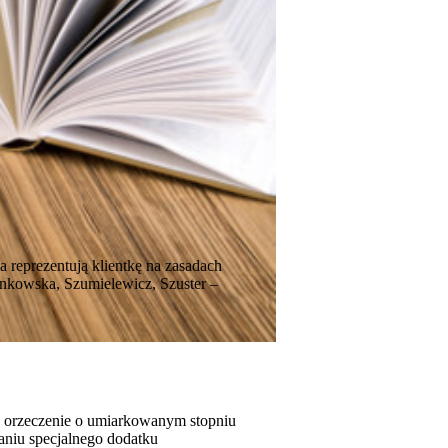
 reprezentują klientkę na zasadach
nkowska, Szumielewicz, Szuster –
ła orzeczenie o umiarkowanym stopniu
naniu specjalnego dodatku