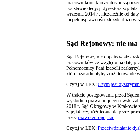
pracownikom, którzy dostarczą orze
podstawie decyzji dyrektora szpital
września 2014 r., niezależnie od dat
niepełnosprawności złożyła dużo wcz
Sąd Rejonowy: nie ma
Sąd Rejonowy nie dopatrzył się dyskr
pracowników ze względu na datę prz
Pełnomocnicy Pani Izabelli zaskarżyl
które uzasadniałyby zróżnicowanie
Czytaj w LEX:
Czym jest dyskrymina
W trakcie postępowania przed Sądem
wykładnia prawa unijnego i wskazali
2018 r. Sąd Okręgowy w Krakowie zw
zapytał, czy różnicowanie przez pra
przez
prawo europejskie
.
Czytaj w LEX:
Przeciwdziałanie dys