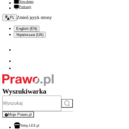
Newsletter
Podcasty
Zmień język - bieżący:
Zmień język strony
PL
English (EN)
Українська (UA)
Wyszukiwarka
Szukaj
Moje Prawo.pl
- rejestracja i logowanie do serwisu
otwiera się w nowej karcie
Sklep LEX.pl