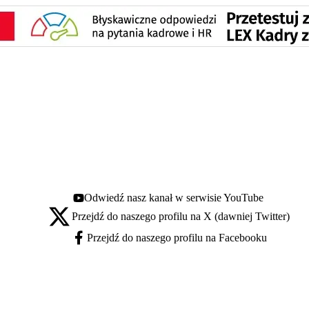
Odwiedź nasz kanał w serwisie YouTube
Youtube - otwiera się w nowej karcie
Przejdź do naszego profilu na X (dawniej Twitter)
X - otwiera się w nowej karcie
Przejdź do naszego profilu na Facebooku
Facebook - otwiera się w nowej karcie