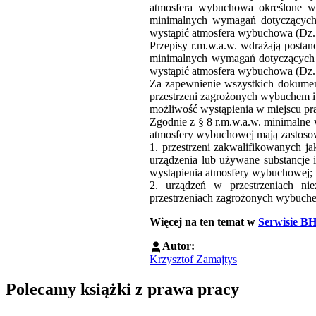
atmosfera wybuchowa określone w 
minimalnych wymagań dotyczących 
wystąpić atmosfera wybuchowa (Dz. 
Przepisy r.m.w.a.w. wdrażają posta
minimalnych wymagań dotyczących b
wystąpić atmosfera wybuchowa (Dz. 
Za zapewnienie wszystkich dokumen
przestrzeni zagrożonych wybuchem i
możliwość wystąpienia w miejscu p
Zgodnie z § 8 r.m.w.a.w. minimalne
atmosfery wybuchowej mają zastoso
1. przestrzeni zakwalifikowanych j
urządzenia lub używane substancje 
wystąpienia atmosfery wybuchowej;
2. urządzeń w przestrzeniach ni
przestrzeniach zagrożonych wybuch
Więcej na ten temat w
Serwisie B
Autor:
Krzysztof Zamajtys
Polecamy książki z prawa pracy