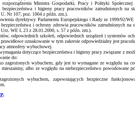
rozporządzeniu Ministra Gospodarki, Pracy i Polityki Społecznej
bezpieczeństwa i higieny pracy pracowników zatrudnionych na st
U. Nr 107, poz. 1004 z późn. zm.).
nowienia dyrektywy Parlamentu Europejskiego i Rady nr 1999/92/WE 
ezpieczeństwa i ochrony zdrowia pracowników zatrudnionych na s
Urz. WE L 23 z 28.01.2000, s. 57 z późn. zm.).
tów, odpowiednich szkoleń, odpowiednich urządzeń i systemów ochr
 prawidłowe oznakowanie w tym zakresie odpowiedzialny jest pracodaw
racy atmosfery wybuchowej.
 wymagania dotyczące bezpieczeństwa i higieny pracy związane z możl
wanie do:
ako zagrożonych wybuchem, gdy jest to wymagane ze względu na cec
i mieszaniny, albo ze względu na niebezpieczeństwo powodowane pr
ezagrożonych wybuchem, zapewniających bezpieczne funkcjono
em.
HP
.