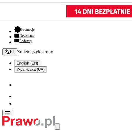
- otwiera się w nowej karcie
Promocje
Newsletter
Podcasty
Zmień język - bieżący:
Zmień język strony
PL
English (EN)
Українська (UA)