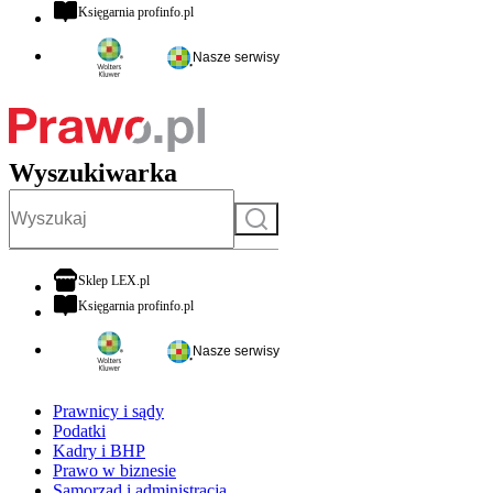
otwiera się w nowej karcie
Księgarnia profinfo.pl
Nasze serwisy
Wyszukiwarka
Szukaj
otwiera się w nowej karcie
Sklep LEX.pl
otwiera się w nowej karcie
Księgarnia profinfo.pl
Nasze serwisy
Prawnicy i sądy
Podatki
Kadry i BHP
Prawo w biznesie
Samorząd i administracja