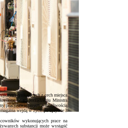
rzyczyn wynikających z cech miejsca
kreślone w rozporządzeniu Ministra
eny pracy, związanych z możliwością
ymagania wejdą w życie po upływie 3
racowników wykonujących prace na
używanych substancji może wystąpić