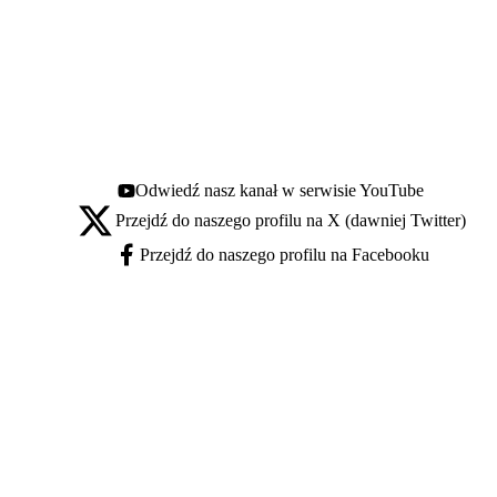
Odwiedź nasz kanał w serwisie YouTube
Youtube - otwiera się w nowej karcie
Przejdź do naszego profilu na X (dawniej Twitter)
X - otwiera się w nowej karcie
Przejdź do naszego profilu na Facebooku
Facebook - otwiera się w nowej karcie