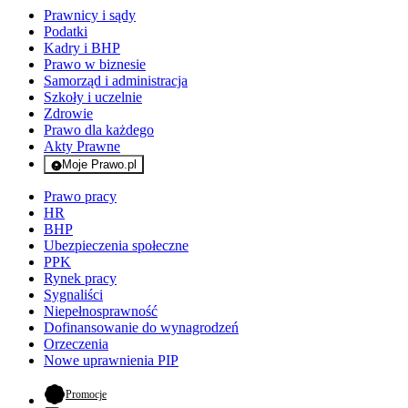
Prawnicy i sądy
Podatki
Kadry i BHP
Prawo w biznesie
Samorząd i administracja
Szkoły i uczelnie
Zdrowie
Prawo dla każdego
Akty Prawne
Moje Prawo.pl
- rejestracja i logowanie do serwisu
Prawo pracy
HR
BHP
Ubezpieczenia społeczne
PPK
Rynek pracy
Sygnaliści
Niepełnosprawność
Dofinansowanie do wynagrodzeń
Orzeczenia
Nowe uprawnienia PIP
- otwiera się w nowej karcie
Promocje