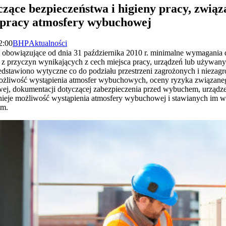
ące bezpieczeństwa i higieny pracy, związ
 pracy atmosfery wybuchowej
2:00
BHP
Aktualności
bowiązujące od dnia 31 października 2010 r. minimalne wymagania d
z przyczyn wynikających z cech miejsca pracy, urządzeń lub używanyc
dstawiono wytyczne co do podziału przestrzeni zagrożonych i niez
 możliwość wystąpienia atmosfer wybuchowych, oceny ryzyka związane
ej, dokumentacji dotyczącej zabezpieczenia przed wybuchem, urządz
istnieje możliwość wystąpienia atmosfery wybuchowej i stawianych im
em.