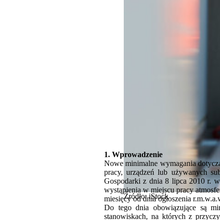
1. Wprowadzenie
Nowe minimalne wymagania dotyczące
pracy, urządzeń lub używanych sub
Gospodarki z dnia 8 lipca 2010 r. 
wystąpienia w miejscu pracy atmosf
Źródło: iStock
miesięcy od dnia ogłoszenia r.m.w.a.
Do tego dnia obowiązujące są mi
stanowiskach, na których z przycz