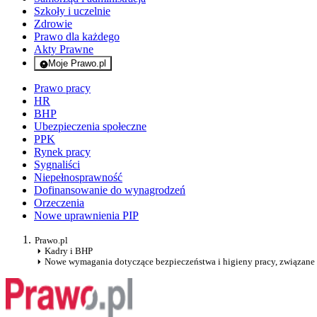
Szkoły i uczelnie
Zdrowie
Prawo dla każdego
Akty Prawne
Moje Prawo.pl
- rejestracja i logowanie do serwisu
Prawo pracy
HR
BHP
Ubezpieczenia społeczne
PPK
Rynek pracy
Sygnaliści
Niepełnosprawność
Dofinansowanie do wynagrodzeń
Orzeczenia
Nowe uprawnienia PIP
Prawo.pl
Kadry i BHP
Nowe wymagania dotyczące bezpieczeństwa i higieny pracy, związane