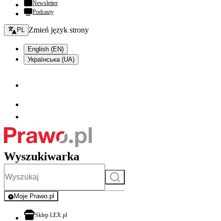
Newsletter
Podcasty
Zmień język - bieżący:
Zmień język strony
PL
English (EN)
Українська (UA)
Wyszukiwarka
Szukaj
Moje Prawo.pl
- rejestracja i logowanie do serwisu
otwiera się w nowej karcie
Sklep LEX.pl