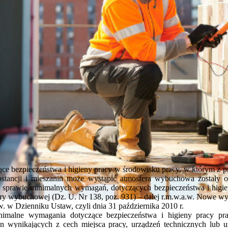
 bezpieczeństwa i higieny pracy w środowisku pracy, w którym z p
stancji i mieszanin może wystąpić atmosfera wybuchowa zostały o
w sprawie minimalnych wymagań, dotyczących bezpieczeństwa i higi
ery wybuchowej (Dz. U. Nr 138, poz. 931) – dalej r.m.w.a.w. Nowe w
w. w Dzienniku Ustaw, czyli dnia 31 października 2010 r.
nimalne wymagania dotyczące bezpieczeństwa i higieny pracy p
yn wynikających z cech miejsca pracy, urządzeń technicznych lub 