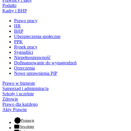
Prawnicy i sądy
Podatki
Kadry i BHP
Prawo pracy
HR
BHP
Ubezpieczenia społeczne
PPK
Rynek pracy
Sygnaliści
Niepełnosprawność
Dofinansowanie do wynagrodzeń
Orzeczenia
Nowe uprawnienia PIP
Prawo w biznesie
Samorząd i administracja
Szkoły i uczelnie
Zdrowie
Prawo dla każdego
Akty Prawne
- otwiera się w nowej karcie
Promocje
Newsletter