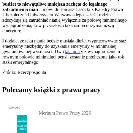
budżet to niewątpliwe mniejsza zachęta do legalnego
zatrudnienia niań
– mówi dr Tomasz Lasocki z Katedry Prawa
Ubezpieczeń Uniwersytetu Warszawskiego. – Jeśli rodzice
zdecydują się zatrudniać nianię wyłącznie za połowę minimalnego
wynagrodzenia, to w przyszłości taka osoba otrzyma niższą
emeryturę.
I dodaje, że taka niania będzie musiała dłużej wypracowywać staż
emerytalny niezbędny do uzyskania emerytury w minimalnej
gwarantowanej wysokości. Dwa
lata pracy
z wynagrodzeniem
równym połowie minimalnej pensji zostanie przeliczone jako rok
stażu emerytalnego.
Źródło: Rzeczpospolita
Polecamy książki z prawa pracy
Przejdź do: Meritum Prawo Pracy 2026, Kazimierz Jaśkowski - otw
NOWOŚĆ
Meritum Prawo Pracy 2026