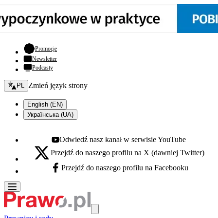
- otwiera się w nowej karcie
Promocje
Newsletter
Podcasty
Zmień język - bieżący:
Zmień język strony
PL
English (EN)
Українська (UA)
Odwiedź nasz kanał w serwisie YouTube
Youtube - otwiera się w nowej karcie
Przejdź do naszego profilu na X (dawniej Twitter)
X - otwiera się w nowej karcie
Przejdź do naszego profilu na Facebooku
Facebook - otwiera się w nowej karcie