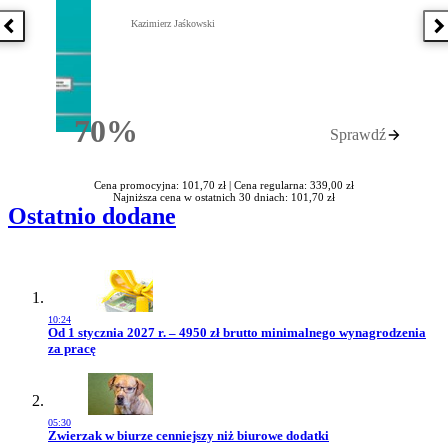
Kazimierz Jaśkowski
Poprzednia książka
N
70%
Sprawdź
Rabatu
Cena promocyjna: 101,70 zł |
Cena regularna: 339,00 zł
Najniższa cena w ostatnich 30 dniach: 101,70 zł
Ostatnio dodane
10:24
Przejdź do artykułu:
Od 1 stycznia 2027 r. – 4950 zł brutto minimalnego wynagrodzenia
za pracę
05:30
Przejdź do artykułu:
Zwierzak w biurze cenniejszy niż biurowe dodatki