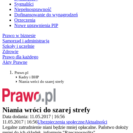
Sygnaliści
Niepełnosprawność
Dofinansowanie do wynagrodzeń
Orzeczenia
Nowe uprawnienia PIP
Prawo w biznesie
Samorząd i administracja
Szkoły i uczelnie
Zdrowie
Prawo dla każdego
Akty Prawne
Prawo.pl
Kadry i BHP
Niania wróci do szarej strefy
Niania wróci do szarej strefy
Data dodania: 11.05.2017 | 16:56
11.05.2017 | 16:56
Ubezpieczenia społeczne
Aktualności
Legalne zatrudnienie niani będzie mniej opłacalne. Państwo dołoży
mniej do ich składek, informuje "Rzeczpospolita".