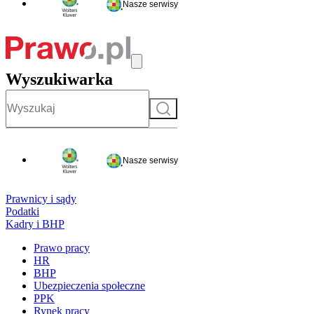
Nasze serwisy
Wyszukiwarka
Szukaj
Nasze serwisy
Prawnicy i sądy
Podatki
Kadry i BHP
Prawo pracy
HR
BHP
Ubezpieczenia społeczne
PPK
Rynek pracy