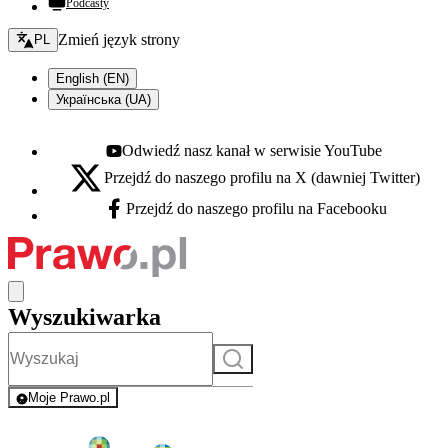
Podcasty
Zmień język - bieżący:
Zmień język strony
PL
English (EN)
Українська (UA)
Odwiedź nasz kanał w serwisie YouTube
Youtube - otwiera się w nowej karcie
Przejdź do naszego profilu na X (dawniej Twitter)
X - otwiera się w nowej karcie
Przejdź do naszego profilu na Facebooku
Facebook - otwiera się w nowej karcie
Wyszukiwarka
Szukaj
Moje Prawo.pl
- rejestracja i logowanie do serwisu