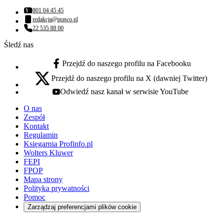
801 04 45 45
Numer telefonu:
redakcja@prawo.pl
Adres email:
22 535 88 00
Numer telefonu:
Śledź nas
Przejdź do naszego profilu na Facebooku
facebook - otwiera się w nowej karcie
Przejdź do naszego profilu na X (dawniej Twitter)
x - otwiera się w nowej karcie
Odwiedź nasz kanał w serwisie YouTube
youtube - otwiera się w nowej karcie
O nas
Zespół
Kontakt
Regulamin
Księgarnia Profinfo.pl
Wolters Kluwer
FEPI
FPOP
Mapa strony
Polityka prywatności
Pomoc
Zarządzaj preferencjami plików cookie