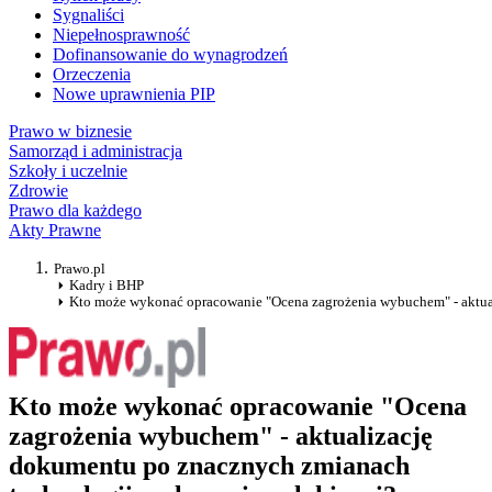
Sygnaliści
Niepełnosprawność
Dofinansowanie do wynagrodzeń
Orzeczenia
Nowe uprawnienia PIP
Prawo w biznesie
Samorząd i administracja
Szkoły i uczelnie
Zdrowie
Prawo dla każdego
Akty Prawne
Prawo.pl
Kadry i BHP
Kto może wykonać opracowanie "Ocena zagrożenia wybuchem" - aktua
Kto może wykonać opracowanie "Ocena
zagrożenia wybuchem" - aktualizację
dokumentu po znacznych zmianach