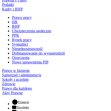
Prawnicy i sądy
Podatki
Kadry i BHP
Prawo pracy
HR
BHP
Ubezpieczenia społeczne
PPK
Rynek pracy
Sygnaliści
Niepełnosprawność
Dofinansowanie do wynagrodzeń
Orzeczenia
Nowe uprawnienia PIP
Prawo w biznesie
Samorząd i administracja
Szkoły i uczelnie
Zdrowie
Prawo dla każdego
Akty Prawne
- otwiera się w nowej karcie
Promocje
Newsletter