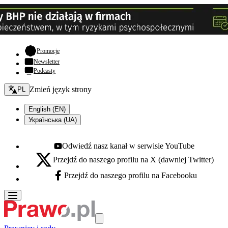
- otwiera się w nowej karcie
Promocje
Newsletter
Podcasty
Zmień język - bieżący:
Zmień język strony
PL
English (EN)
Українська (UA)
Odwiedź nasz kanał w serwisie YouTube
Youtube - otwiera się w nowej karcie
Przejdź do naszego profilu na X (dawniej Twitter)
X - otwiera się w nowej karcie
Przejdź do naszego profilu na Facebooku
Facebook - otwiera się w nowej karcie