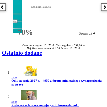
Kazimierz Jaśkowski
Poprzednia książka
N
70%
Sprawdź
Rabatu
Cena promocyjna: 101,70 zł |
Cena regularna: 339,00 zł
Najniższa cena w ostatnich 30 dniach: 101,70 zł
Ostatnio dodane
10:24
Przejdź do artykułu:
Od 1 stycznia 2027 r. – 4950 zł brutto minimalnego wynagrodzenia
za pracę
05:30
Przejdź do artykułu:
Zwierzak w biurze cenniejszy niż biurowe dodatki