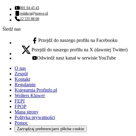
801 04 45 45
Numer telefonu:
redakcja@prawo.pl
Adres email:
22 535 88 00
Numer telefonu:
Śledź nas
Przejdź do naszego profilu na Facebooku
facebook - otwiera się w nowej karcie
Przejdź do naszego profilu na X (dawniej Twitter)
x - otwiera się w nowej karcie
Odwiedź nasz kanał w serwisie YouTube
youtube - otwiera się w nowej karcie
O nas
Zespół
Kontakt
Regulamin
Księgarnia Profinfo.pl
Wolters Kluwer
FEPI
FPOP
Mapa strony
Polityka prywatności
Pomoc
Zarządzaj preferencjami plików cookie