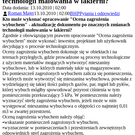
technologii malowania w lakierni?
Data dodania: 13.10.2010 | 02:00
Roman Majer
13.10.2010 | 02:00
BHP
Pytania i odpowiedzi
Kto może wykonać opracowanie "Ocena zagrożenia
wybuchem" - aktualizację dokumentu po znacznych zmianach
technologii malowania w lakierni?
Zgodnie z obowiązującym prawem opracowanie "Ocena zagrożenia
wybuchem" może wykonać: inwestor, projektant lub użytkownik
decydujący o procesie technologicznym.
Oceny zagrożenia wybuchem dokonuje się w obiektach i na
terenach przyległych, gdzie prowadzone są procesy technologiczne
z użyciem materiałów mogących wytworzyć mieszaniny
wybuchowe, lub w których materiały takie są magazynowane.
Do pomieszczeń zagrożonych wybuchem zalicza się pomieszczenia,
w których może wytworzyć się mieszanina wybuchowa, powstała z
wydzielającej się takiej ilości palnych gazów, par, mgieł lub pyłów,
której wybuch mógłby spowodować przyrost ciśnienia w tym
pomieszczeniu przekraczający 5 kPa. W pomieszczeniu należy
wyznaczyć strefę zagrożenia wybuchem, jeżeli może w nim
występować mieszanina wybuchowa o objętości co najmniej 0,01
m3 w zwartej przestrzeni.
Oceną zagrożenia wybuchem należy objąć:
•wskazanie pomieszczeń zagrożonych wybuchem,
•wyznaczenie w pomieszczeniach i przestrzeniach zewnętrznych
odpowiednich stref zagrożenia wybuchem,