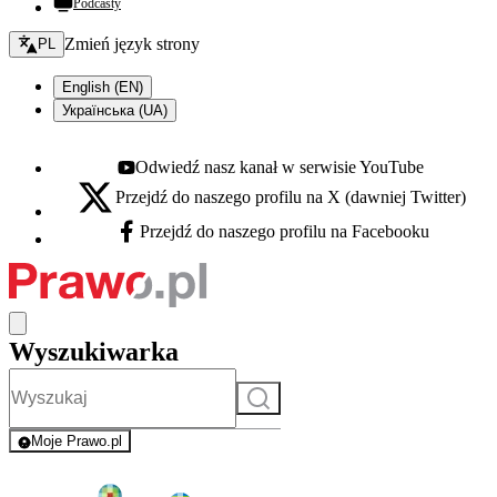
Podcasty
Zmień język - bieżący:
Zmień język strony
PL
English (EN)
Українська (UA)
Odwiedź nasz kanał w serwisie YouTube
Youtube - otwiera się w nowej karcie
Przejdź do naszego profilu na X (dawniej Twitter)
X - otwiera się w nowej karcie
Przejdź do naszego profilu na Facebooku
Facebook - otwiera się w nowej karcie
Wyszukiwarka
Szukaj
Moje Prawo.pl
- rejestracja i logowanie do serwisu