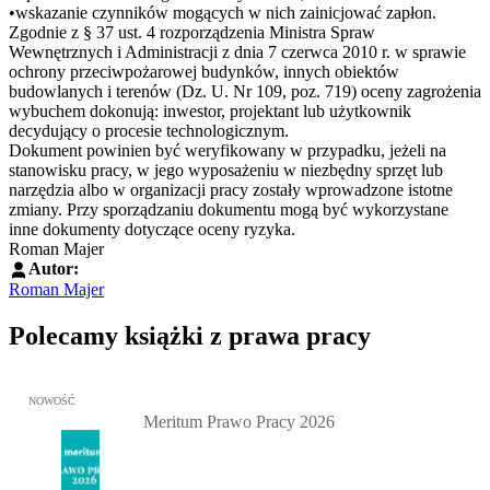
•wskazanie czynników mogących w nich zainicjować zapłon.
Zgodnie z § 37 ust. 4 rozporządzenia Ministra Spraw
Wewnętrznych i Administracji z dnia 7 czerwca 2010 r. w sprawie
ochrony przeciwpożarowej budynków, innych obiektów
budowlanych i terenów (Dz. U. Nr 109, poz. 719) oceny zagrożenia
wybuchem dokonują: inwestor, projektant lub użytkownik
decydujący o procesie technologicznym.
Dokument powinien być weryfikowany w przypadku, jeżeli na
stanowisku pracy, w jego wyposażeniu w niezbędny sprzęt lub
narzędzia albo w organizacji pracy zostały wprowadzone istotne
zmiany. Przy sporządzaniu dokumentu mogą być wykorzystane
inne dokumenty dotyczące oceny ryzyka.
Roman Majer
Autor:
Roman Majer
Polecamy książki z prawa pracy
Przejdź do: Meritum Prawo Pracy 2026, Kazimierz Jaśkowski - otw
NOWOŚĆ
Meritum Prawo Pracy 2026