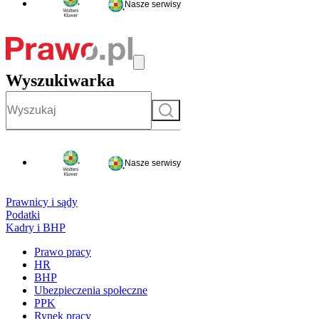
Nasze serwisy
Wyszukiwarka
Szukaj
Nasze serwisy
Prawnicy i sądy
Podatki
Kadry i BHP
Prawo pracy
HR
BHP
Ubezpieczenia społeczne
PPK
Rynek pracy