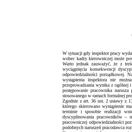
W sytuacji gdy inspektor pracy wyd
wobec kadry kierowniczej może pows
Warto jednak zauważyć, że z treś
wyciągnięcia konsekwencji dyscy
odpowiedzialności porządkowej. Na
wystąpienia inspektora nie możn
przeprowadzania wynika z ogólnej i
postępowanie pracownika narusza 
stosowanego w ramach formalnej pro
Zgodnie z art. 36 ust. 2 ustawy z 
którego skierowano wystąpienie m
terminie i sposobie realizacji
dyscyplinowania pracowników – np
pracowniczej odpowiedzialności po
podobnych naruszeń pracodawca rozw