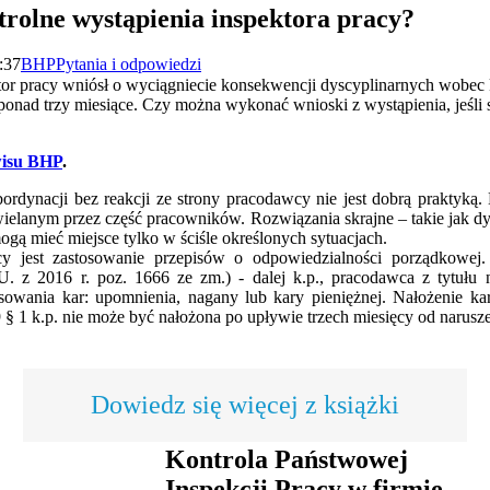
trolne wystąpienia inspektora pracy?
:37
BHP
Pytania i odpowiedzi
or pracy wniósł o wyciągniecie konsekwencji dyscyplinarnych wobec 
onad trzy miesiące. Czy można wykonać wnioski z wystąpienia, jeśli
isu BHP
.
ordynacji bez reakcji ze strony pracodawcy nie jest dobrą praktyką
lanym przez część pracowników. Rozwiązania skrajne – takie jak d
gą mieć miejsce tylko w ściśle określonych sytuacjach.
y jest zastosowanie przepisów o odpowiedzialności porządkowej
U. z 2016 r. poz. 1666 ze zm.) - dalej k.p., pracodawca z tytułu
owania kar: upomnienia, nagany lub kary pieniężnej. Nałożenie k
09 § 1 k.p. nie może być nałożona po upływie trzech miesięcy od narus
Dowiedz się więcej z książki
Kontrola Państwowej
Inspekcji Pracy w firmie