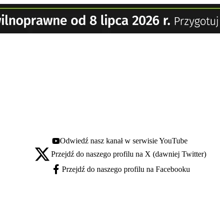
Odwiedź nasz kanał w serwisie YouTube
Youtube - otwiera się w nowej karcie
Przejdź do naszego profilu na X (dawniej Twitter)
X - otwiera się w nowej karcie
Przejdź do naszego profilu na Facebooku
Facebook - otwiera się w nowej karcie