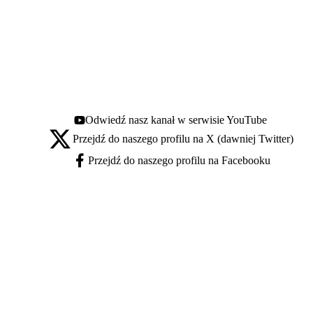
Odwiedź nasz kanał w serwisie YouTube
Youtube - otwiera się w nowej karcie
Przejdź do naszego profilu na X (dawniej Twitter)
X - otwiera się w nowej karcie
Przejdź do naszego profilu na Facebooku
Facebook - otwiera się w nowej karcie