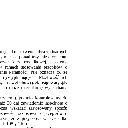
nięcia konsekwencji dyscyplinarnych
y miejsce ponad trzy miesiące temu.
sowej kary porządkowej, a jedynie
 w ramach stosowania przepisów o
nie karalności. Nie oznacza to, że
 dyscyplinujących. Możliwość ich
wo, a nawet obowiązek reagować, gdy
 taka może mieć formę wysłuchania
0 ze zm.), podmiot kontrolowany, do
iż 30 dni zawiadomić inspektora o
ożna wskazać zastosowany sposób
żliwości zastosowania przepisów o
azać, że w przyszłości w przypadku
t. 108 § 1 k.p.