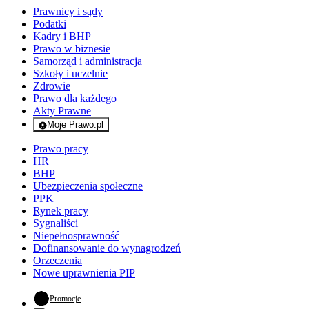
Prawnicy i sądy
Podatki
Kadry i BHP
Prawo w biznesie
Samorząd i administracja
Szkoły i uczelnie
Zdrowie
Prawo dla każdego
Akty Prawne
Moje Prawo.pl
- rejestracja i logowanie do serwisu
Prawo pracy
HR
BHP
Ubezpieczenia społeczne
PPK
Rynek pracy
Sygnaliści
Niepełnosprawność
Dofinansowanie do wynagrodzeń
Orzeczenia
Nowe uprawnienia PIP
- otwiera się w nowej karcie
Promocje