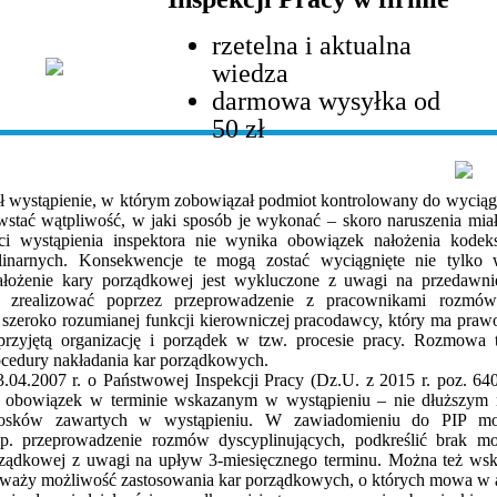
rzetelna i aktualna
wiedza
darmowa wysyłka od
50 zł
ał wystąpienie, w którym zobowiązał podmiot kontrolowany do wyciąg
tać wątpliwość, w jaki sposób je wykonać – skoro naruszenia miał
ci wystąpienia inspektora nie wynika obowiązek nałożenia kodek
plinarnych. Konsekwencje te mogą zostać wyciągnięte nie tylko
łożenie kary porządkowej jest wykluczone z uwagi na przedawnie
a zrealizować poprzez przeprowadzenie z pracownikami rozmów
 szeroko rozumianej funkcji kierowniczej pracodawcy, który ma pra
przyjętą organizację i porządek w tzw. procesie pracy. Rozmowa
cedury nakładania kar porządkowych.
13.04.2007 r. o Państwowej Inspekcji Pracy (Dz.U. z 2015 r. poz. 64
a obowiązek w terminie wskazanym w wystąpieniu – nie dłuższym n
 wniosków zawartych w wystąpieniu. W zawiadomieniu do PIP m
. przeprowadzenie rozmów dyscyplinujących, podkreślić brak mo
rządkowej z uwagi na upływ 3-miesięcznego terminu. Można też wsk
aży możliwość zastosowania kar porządkowych, o których mowa w ar