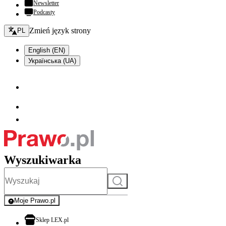
Newsletter
Podcasty
Zmień język - bieżący:
Zmień język strony
PL
English (EN)
Українська (UA)
Wyszukiwarka
Szukaj
Moje Prawo.pl
- rejestracja i logowanie do serwisu
otwiera się w nowej karcie
Sklep LEX.pl