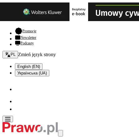
- otwiera się w nowej karcie
Promocje
Newsletter
Podcasty
Zmień język - bieżący:
Zmień język strony
PL
English (EN)
Українська (UA)