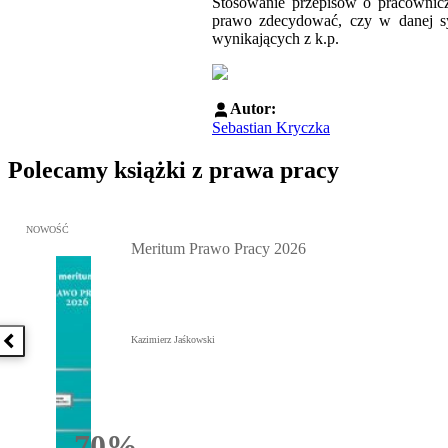
Stosowanie przepisów o pracownic
prawo zdecydować, czy w danej sy
wynikających z k.p.
Autor:
Sebastian Kryczka
Polecamy książki z prawa pracy
Przejdź do: Meritum Prawo Pracy 2026, Kazimierz Jaśkowski - otw
NOWOŚĆ
Meritum Prawo Pracy 2026
Kazimierz Jaśkowski
Poprzednia książka
70%