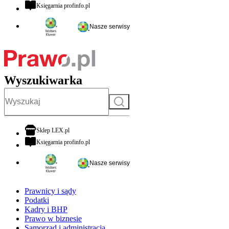
otwiera się w nowej karcie
Księgarnia profinfo.pl
Nasze serwisy
Wyszukiwarka
Szukaj
otwiera się w nowej karcie
Sklep LEX.pl
otwiera się w nowej karcie
Księgarnia profinfo.pl
Nasze serwisy
Prawnicy i sądy
Podatki
Kadry i BHP
Prawo w biznesie
Samorząd i administracja