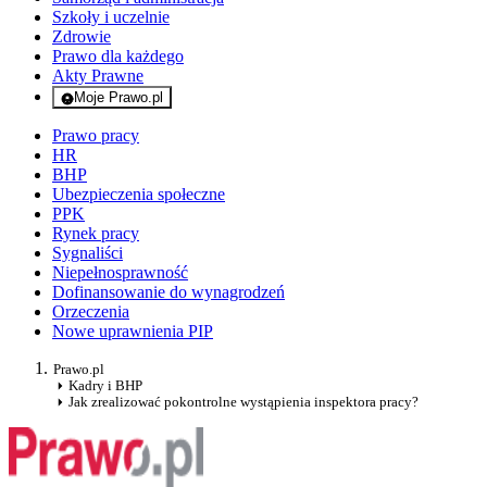
Szkoły i uczelnie
Zdrowie
Prawo dla każdego
Akty Prawne
Moje Prawo.pl
- rejestracja i logowanie do serwisu
Prawo pracy
HR
BHP
Ubezpieczenia społeczne
PPK
Rynek pracy
Sygnaliści
Niepełnosprawność
Dofinansowanie do wynagrodzeń
Orzeczenia
Nowe uprawnienia PIP
Prawo.pl
Kadry i BHP
Jak zrealizować pokontrolne wystąpienia inspektora pracy?