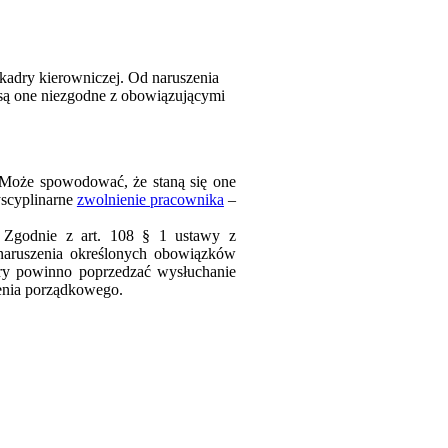
kadry kierowniczej. Od naruszenia
 są one niezgodne z obowiązującymi
. Może spowodować, że staną się one
yscyplinarne
zwolnienie pracownika
–
. Zgodnie z art. 108 § 1 ustawy z
 naruszenia określonych obowiązków
ary powinno poprzedzać wysłuchanie
zenia porządkowego.