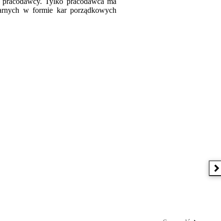
m pracodawcy. Tylko pracodawca ma
narnych w formie kar porządkowych
N