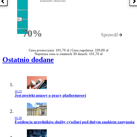
Kazimierz Jaśkowski
Poprzednia książka
N
70%
Sprawdź
Rabatu
Cena promocyjna: 101,70 zł |
Cena regularna: 339,00 zł
Najniższa cena w ostatnich 30 dniach: 101,70 zł
Ostatnio dodane
16:23
Przejdź do artykułu:
Jest projekt ustawy o pracy platformowej
05:28
Przejdź do artykułu:
Ewidencja urzędników służby cywilnej pod dużym znakiem zapytania