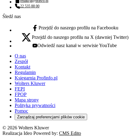
redakcja@prawo.pl
Adres email:
22 535 88 00
Numer telefonu:
Śledź nas
Przejdź do naszego profilu na Facebooku
facebook - otwiera się w nowej karcie
Przejdź do naszego profilu na X (dawniej Twitter)
x - otwiera się w nowej karcie
Odwiedź nasz kanał w serwisie YouTube
youtube - otwiera się w nowej karcie
O nas
Zespół
Kontakt
Regulamin
Księgarnia Profinfo.pl
Wolters Kluwer
FEPI
FPOP
Mapa strony
Polityka prywatności
Pomoc
Zarządzaj preferencjami plików cookie
© 2026 Wolters Kluwer
Realizacja Ideo Powered by:
CMS Edito