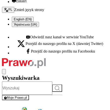
Podcasty
Zmień język - bieżący:
Zmień język strony
PL
English (EN)
Українська (UA)
Odwiedź nasz kanał w serwisie YouTube
Youtube - otwiera się w nowej karcie
Przejdź do naszego profilu na X (dawniej Twitter)
X - otwiera się w nowej karcie
Przejdź do naszego profilu na Facebooku
Facebook - otwiera się w nowej karcie
Wyszukiwarka
Szukaj
Moje Prawo.pl
- rejestracja i logowanie do serwisu