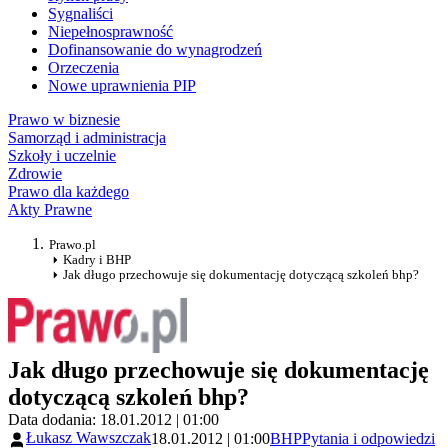
Sygnaliści
Niepełnosprawność
Dofinansowanie do wynagrodzeń
Orzeczenia
Nowe uprawnienia PIP
Prawo w biznesie
Samorząd i administracja
Szkoły i uczelnie
Zdrowie
Prawo dla każdego
Akty Prawne
Prawo.pl
Kadry i BHP
Jak długo przechowuje się dokumentację dotyczącą szkoleń bhp?
Jak długo przechowuje się dokumentację
dotyczącą szkoleń bhp?
Data dodania: 18.01.2012 | 01:00
Łukasz Wawszczak
18.01.2012 | 01:00
BHP
Pytania i odpowiedzi