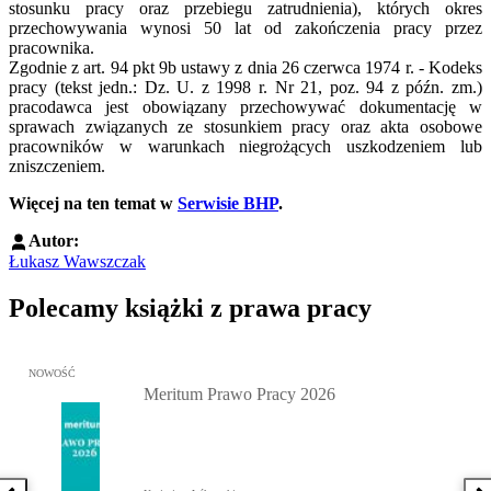
stosunku pracy oraz przebiegu zatrudnienia), których okres
przechowywania wynosi 50 lat od zakończenia pracy przez
pracownika.
Zgodnie z art. 94 pkt 9b ustawy z dnia 26 czerwca 1974 r. - Kodeks
pracy (tekst jedn.: Dz. U. z 1998 r. Nr 21, poz. 94 z późn. zm.)
pracodawca jest obowiązany przechowywać dokumentację w
sprawach związanych ze stosunkiem pracy oraz akta osobowe
pracowników w warunkach niegrożących uszkodzeniem lub
zniszczeniem.
Więcej na ten temat w
Serwisie BHP
.
Autor:
Łukasz Wawszczak
Polecamy książki z prawa pracy
Przejdź do: Meritum Prawo Pracy 2026, Kazimierz Jaśkowski - otw
NOWOŚĆ
Meritum Prawo Pracy 2026