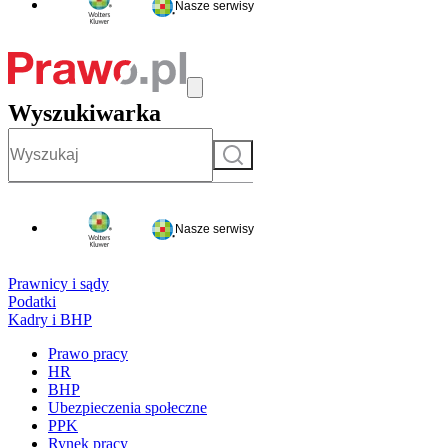
Nasze serwisy
Wyszukiwarka
Szukaj
Nasze serwisy
Prawnicy i sądy
Podatki
Kadry i BHP
Prawo pracy
HR
BHP
Ubezpieczenia społeczne
PPK
Rynek pracy