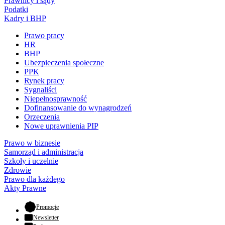
Prawnicy i sądy
Podatki
Kadry i BHP
Prawo pracy
HR
BHP
Ubezpieczenia społeczne
PPK
Rynek pracy
Sygnaliści
Niepełnosprawność
Dofinansowanie do wynagrodzeń
Orzeczenia
Nowe uprawnienia PIP
Prawo w biznesie
Samorząd i administracja
Szkoły i uczelnie
Zdrowie
Prawo dla każdego
Akty Prawne
- otwiera się w nowej karcie
Promocje
Newsletter