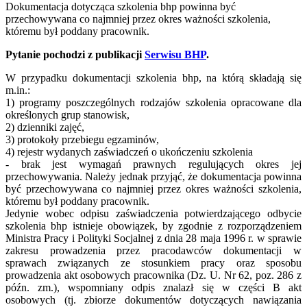
Dokumentacja dotycząca szkolenia bhp powinna być
przechowywana co najmniej przez okres ważności szkolenia,
któremu był poddany pracownik.
Pytanie pochodzi z publikacji
Serwisu BHP
.
W przypadku dokumentacji szkolenia bhp, na którą składają się
m.in.:
1) programy poszczególnych rodzajów szkolenia opracowane dla
określonych grup stanowisk,
2) dzienniki zajęć,
3) protokoły przebiegu egzaminów,
4) rejestr wydanych zaświadczeń o ukończeniu szkolenia
- brak jest wymagań prawnych regulujących okres jej
przechowywania. Należy jednak przyjąć, że dokumentacja powinna
być przechowywana co najmniej przez okres ważności szkolenia,
któremu był poddany pracownik.
Jedynie wobec odpisu zaświadczenia potwierdzającego odbycie
szkolenia bhp istnieje obowiązek, by zgodnie z rozporządzeniem
Ministra Pracy i Polityki Socjalnej z dnia 28 maja 1996 r. w sprawie
zakresu prowadzenia przez pracodawców dokumentacji w
sprawach związanych ze stosunkiem pracy oraz sposobu
prowadzenia akt osobowych pracownika (Dz. U. Nr 62, poz. 286 z
późn. zm.), wspomniany odpis znalazł się w części B akt
osobowych (tj. zbiorze dokumentów dotyczących nawiązania