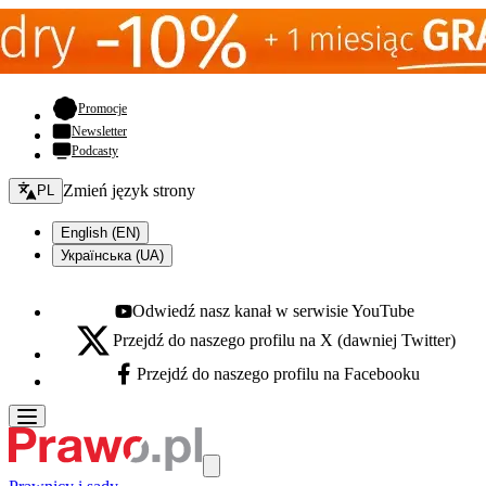
- otwiera się w nowej karcie
Promocje
Newsletter
Podcasty
Zmień język - bieżący:
Zmień język strony
PL
English (EN)
Українська (UA)
Odwiedź nasz kanał w serwisie YouTube
Youtube - otwiera się w nowej karcie
Przejdź do naszego profilu na X (dawniej Twitter)
X - otwiera się w nowej karcie
Przejdź do naszego profilu na Facebooku
Facebook - otwiera się w nowej karcie