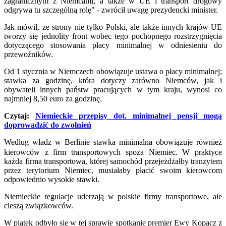
zagranicznym z Niemcami, a także w UE i transport drogowy
odgrywa tu szczególną rolę" - zwrócił uwagę prezydencki minister.
Jak mówił, ze strony nie tylko Polski, ale także innych krajów UE
tworzy się jednolity front wobec tego pochopnego rozstrzygnięcia
dotyczącego stosowania płacy minimalnej w odniesieniu do
przewoźników.
Od 1 stycznia w Niemczech obowiązuje ustawa o płacy minimalnej;
stawka za godzinę, która dotyczy zarówno Niemców, jak i
obywateli innych państw pracujących w tym kraju, wynosi co
najmniej 8,50 euro za godzinę.
Czytaj:
Niemieckie przepisy dot. minimalnej pensji mogą
doprowadzić do zwolnień
Według władz w Berlinie stawka minimalna obowiązuje również
kierowców z firm transportowych spoza Niemiec. W praktyce
każda firma transportowa, której samochód przejeżdżałby tranzytem
przez terytorium Niemiec, musiałaby płacić swoim kierowcom
odpowiednio wysokie stawki.
Niemieckie regulacje uderzają w polskie firmy transportowe, ale
cieszą związkowców.
W piątek odbyło się w tej sprawie spotkanie premier Ewy Kopacz z