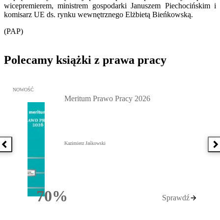
wicepremierem, ministrem gospodarki Januszem Piechocińskim i
komisarz UE ds. rynku wewnętrznego Elżbietą Bieńkowską.
(PAP)
Polecamy książki z prawa pracy
Przejdź do: Meritum Prawo Pracy 2026, Kazimierz Jaśkowski - otw
NOWOŚĆ
Meritum Prawo Pracy 2026
Kazimierz Jaśkowski
Poprzednia książka
N
70%
Sprawdź
Rabatu