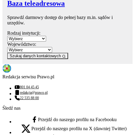
Baza teleadresowa
Sprawdź darmowy dostęp do pełnej bazy m.in. sądów i
urzędów.
Rodzaj instytucji:
Województwo:
Szukaj danych kontaktowych
Redakcja serwisu Prawo.pl
801 04 45 45
Numer telefonu:
redakcja@prawo.pl
Adres email:
22 535 88 00
Numer telefonu:
Śledź nas
Przejdź do naszego profilu na Facebooku
facebook - otwiera się w nowej karcie
Przejdź do naszego profilu na X (dawniej Twitter)
x - otwiera się w nowej karcie