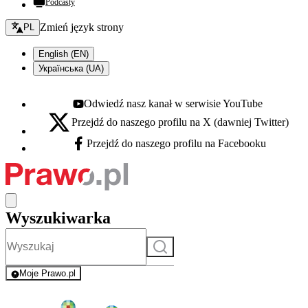
Podcasty
Zmień język - bieżący:
Zmień język strony
PL
English (EN)
Українська (UA)
Odwiedź nasz kanał w serwisie YouTube
Youtube - otwiera się w nowej karcie
Przejdź do naszego profilu na X (dawniej Twitter)
X - otwiera się w nowej karcie
Przejdź do naszego profilu na Facebooku
Facebook - otwiera się w nowej karcie
Wyszukiwarka
Szukaj
Moje Prawo.pl
- rejestracja i logowanie do serwisu