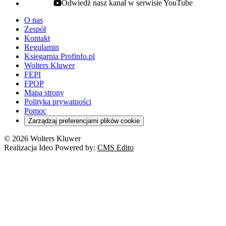
Odwiedź nasz kanał w serwisie YouTube
youtube - otwiera się w nowej karcie
O nas
Zespół
Kontakt
Regulamin
Księgarnia Profinfo.pl
Wolters Kluwer
FEPI
FPOP
Mapa strony
Polityka prywatności
Pomoc
Zarządzaj preferencjami plików cookie
© 2026 Wolters Kluwer
Realizacja Ideo Powered by:
CMS Edito