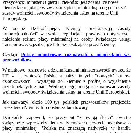
Prezydencki minister Olgierd Dziekoński jest zdania, że nowe
niemieckie regulacje w związku z płacą minimalną mogą naruszać
zasady wolności i swobody świadczenia usług na terenie Unii
Europejskiej.
W ocenie Dziekońskiego, Niemcy "przekraczają zasady
proporcjonalności" w swoich regulacjach prawnych dotyczących
nałożenia reżimu płacy minimalnej na osoby świadczące usługi
transportowe, wjeżdżające lub przejeżdżające przez Niemcy.
Czytaj:
Polscy ministrowie rozmawiali z niemieckimi ws.
przewoźników
W piątkowej rozmowie z dziennikarzami minister zwrócił uwagę, że
UE - na wniosek Polski, a także innych "nowych" krajów
członkowskich - wystąpiła do Niemiec z prośbą o wyjaśnienie
przesłanek tych zmian. Według niego, mogą one naruszać zasady
wolności i swobody świadczenia usług na terenie Unii Europejskiej.
Jak zauważył, około 100 tys. polskich przewoźników przejeżdża
przez teren Niemiec lub dostarcza tam towary.
Dziekoński zapewnił, że prezydent "z uwagą śledzi" kwestie
związane z wprowadzeniem w Niemczech nowych przepisów o
płacy minimalnej. "Polska ma znaczącą nadwyżkę w handlu