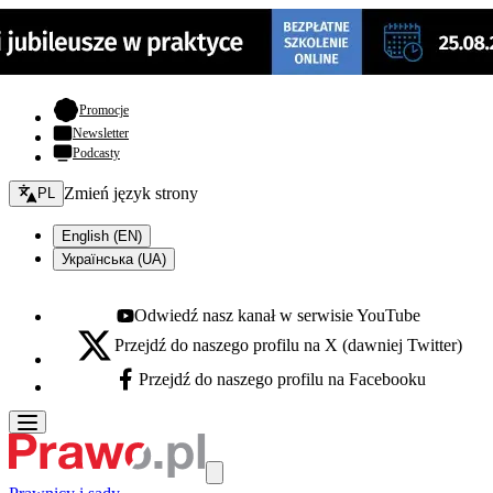
- otwiera się w nowej karcie
Promocje
Newsletter
Podcasty
Zmień język - bieżący:
Zmień język strony
PL
English (EN)
Українська (UA)
Odwiedź nasz kanał w serwisie YouTube
Youtube - otwiera się w nowej karcie
Przejdź do naszego profilu na X (dawniej Twitter)
X - otwiera się w nowej karcie
Przejdź do naszego profilu na Facebooku
Facebook - otwiera się w nowej karcie