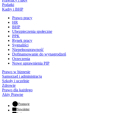
Prawnicy i sądy
Podatki
Kadry i BHP
Prawo pracy
HR
BHP
Ubezpieczenia społeczne
PPK
Rynek pracy
Sygnaliści
Niepełnosprawność
Dofinansowanie do wynagrodzeń
Orzeczenia
Nowe uprawnienia PIP
Prawo w biznesie
Samorząd i administracja
Szkoły i uczelnie
Zdrowie
Prawo dla każdego
Akty Prawne
- otwiera się w nowej karcie
Promocje
Newsletter