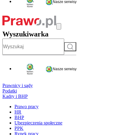
Nasze serwisy
Wyszukiwarka
Szukaj
Nasze serwisy
Prawnicy i sądy
Podatki
Kadry i BHP
Prawo pracy
HR
BHP
Ubezpieczenia społeczne
PPK
Rynek pracy