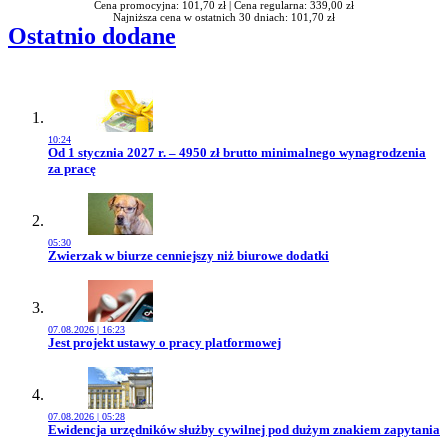
Cena promocyjna: 101,70 zł |
Cena regularna: 339,00 zł
Najniższa cena w ostatnich 30 dniach: 101,70 zł
Ostatnio dodane
10:24
Przejdź do artykułu:
Od 1 stycznia 2027 r. – 4950 zł brutto minimalnego wynagrodzenia
za pracę
05:30
Przejdź do artykułu:
Zwierzak w biurze cenniejszy niż biurowe dodatki
07.08.2026 | 16:23
Przejdź do artykułu:
Jest projekt ustawy o pracy platformowej
07.08.2026 | 05:28
Przejdź do artykułu:
Ewidencja urzędników służby cywilnej pod dużym znakiem zapytania