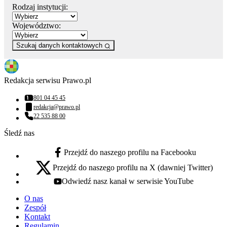
Rodzaj instytucji:
Województwo:
Szukaj danych kontaktowych
Redakcja serwisu Prawo.pl
801 04 45 45
Numer telefonu:
redakcja@prawo.pl
Adres email:
22 535 88 00
Numer telefonu:
Śledź nas
Przejdź do naszego profilu na Facebooku
facebook - otwiera się w nowej karcie
Przejdź do naszego profilu na X (dawniej Twitter)
x - otwiera się w nowej karcie
Odwiedź nasz kanał w serwisie YouTube
youtube - otwiera się w nowej karcie
O nas
Zespół
Kontakt
Regulamin