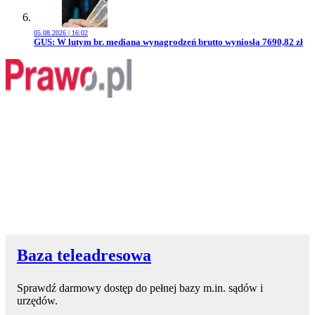
05.08.2026 | 16:02
Przejdź do artykułu:
GUS: W lutym br. mediana wynagrodzeń brutto wyniosła 7690,82 zł
Baza teleadresowa
Sprawdź darmowy dostęp do pełnej bazy m.in. sądów i
urzędów.