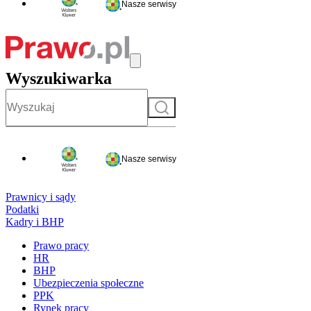
Nasze serwisy
Wyszukiwarka
Szukaj
Nasze serwisy
Prawnicy i sądy
Podatki
Kadry i BHP
Prawo pracy
HR
BHP
Ubezpieczenia społeczne
PPK
Rynek pracy