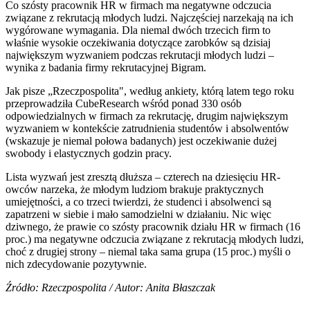
Co szósty pracownik HR w firmach ma negatywne odczucia
związane z rekrutacją młodych ludzi. Najczęściej narzekają na ich
wygórowane wymagania. Dla niemal dwóch trzecich firm to
właśnie wysokie oczekiwania dotyczące zarobków są dzisiaj
największym wyzwaniem podczas rekrutacji młodych ludzi –
wynika z badania firmy rekrutacyjnej Bigram.
Jak pisze „Rzeczpospolita", według ankiety, którą latem tego roku
przeprowadziła CubeResearch wśród ponad 330 osób
odpowiedzialnych w firmach za rekrutację, drugim największym
wyzwaniem w kontekście zatrudnienia studentów i absolwentów
(wskazuje je niemal połowa badanych) jest oczekiwanie dużej
swobody i elastycznych godzin pracy.
Lista wyzwań jest zresztą dłuższa – czterech na dziesięciu HR-
owców narzeka, że młodym ludziom brakuje praktycznych
umiejętności, a co trzeci twierdzi, że studenci i absolwenci są
zapatrzeni w siebie i mało samodzielni w działaniu. Nic więc
dziwnego, że prawie co szósty pracownik działu HR w firmach (16
proc.) ma negatywne odczucia związane z rekrutacją młodych ludzi,
choć z drugiej strony – niemal taka sama grupa (15 proc.) myśli o
nich zdecydowanie pozytywnie.
Źródło: Rzeczpospolita / Autor: Anita Błaszczak