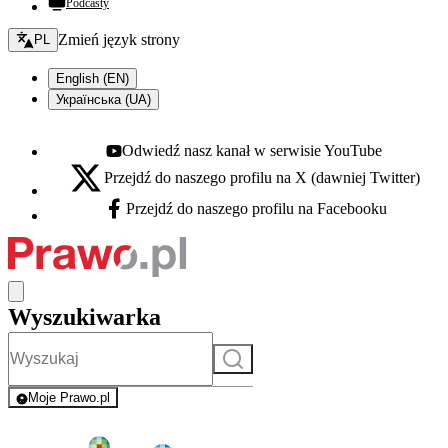
Podcasty
Zmień język - bieżący:
Zmień język strony
PL
English (EN)
Українська (UA)
Odwiedź nasz kanał w serwisie YouTube
Youtube - otwiera się w nowej karcie
Przejdź do naszego profilu na X (dawniej Twitter)
X - otwiera się w nowej karcie
Przejdź do naszego profilu na Facebooku
Facebook - otwiera się w nowej karcie
Wyszukiwarka
Szukaj
Moje Prawo.pl
- rejestracja i logowanie do serwisu