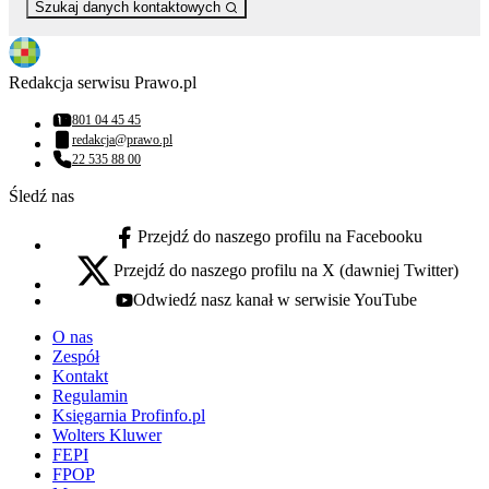
Szukaj danych kontaktowych
Redakcja serwisu Prawo.pl
801 04 45 45
Numer telefonu:
redakcja@prawo.pl
Adres email:
22 535 88 00
Numer telefonu:
Śledź nas
Przejdź do naszego profilu na Facebooku
facebook - otwiera się w nowej karcie
Przejdź do naszego profilu na X (dawniej Twitter)
x - otwiera się w nowej karcie
Odwiedź nasz kanał w serwisie YouTube
youtube - otwiera się w nowej karcie
O nas
Zespół
Kontakt
Regulamin
Księgarnia Profinfo.pl
Wolters Kluwer
FEPI
FPOP