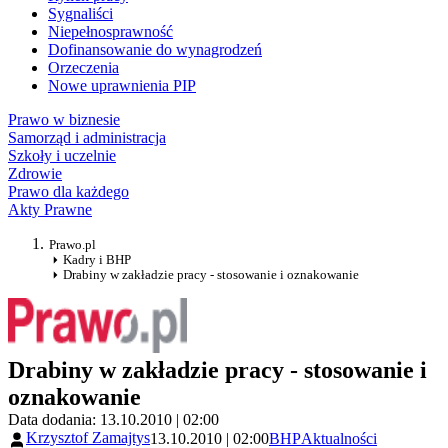
Sygnaliści
Niepełnosprawność
Dofinansowanie do wynagrodzeń
Orzeczenia
Nowe uprawnienia PIP
Prawo w biznesie
Samorząd i administracja
Szkoły i uczelnie
Zdrowie
Prawo dla każdego
Akty Prawne
Prawo.pl
Kadry i BHP
Drabiny w zakładzie pracy - stosowanie i oznakowanie
Drabiny w zakładzie pracy - stosowanie i
oznakowanie
Data dodania: 13.10.2010 | 02:00
Krzysztof Zamajtys
13.10.2010 | 02:00
BHP
Aktualności