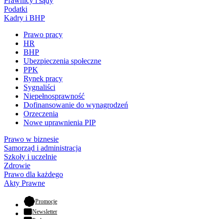
Prawnicy i sądy
Podatki
Kadry i BHP
Prawo pracy
HR
BHP
Ubezpieczenia społeczne
PPK
Rynek pracy
Sygnaliści
Niepełnosprawność
Dofinansowanie do wynagrodzeń
Orzeczenia
Nowe uprawnienia PIP
Prawo w biznesie
Samorząd i administracja
Szkoły i uczelnie
Zdrowie
Prawo dla każdego
Akty Prawne
- otwiera się w nowej karcie
Promocje
Newsletter