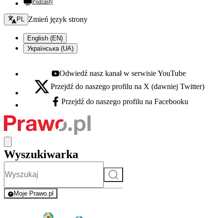
Podcasty
Zmień język - bieżący:
Zmień język strony
PL
English (EN)
Українська (UA)
Odwiedź nasz kanał w serwisie YouTube
Youtube - otwiera się w nowej karcie
Przejdź do naszego profilu na X (dawniej Twitter)
X - otwiera się w nowej karcie
Przejdź do naszego profilu na Facebooku
Facebook - otwiera się w nowej karcie
Wyszukiwarka
Szukaj
Moje Prawo.pl
- rejestracja i logowanie do serwisu