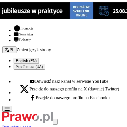
- otwiera się w nowej karcie
Promocje
Newsletter
Podcasty
Zmień język - bieżący:
Zmień język strony
PL
English (EN)
Українська (UA)
Odwiedź nasz kanał w serwisie YouTube
Youtube - otwiera się w nowej karcie
Przejdź do naszego profilu na X (dawniej Twitter)
X - otwiera się w nowej karcie
Przejdź do naszego profilu na Facebooku
Facebook - otwiera się w nowej karcie