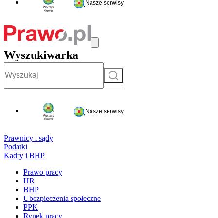
Nasze serwisy
Wyszukiwarka
Szukaj
Nasze serwisy
Prawnicy i sądy
Podatki
Kadry i BHP
Prawo pracy
HR
BHP
Ubezpieczenia społeczne
PPK
Rynek pracy