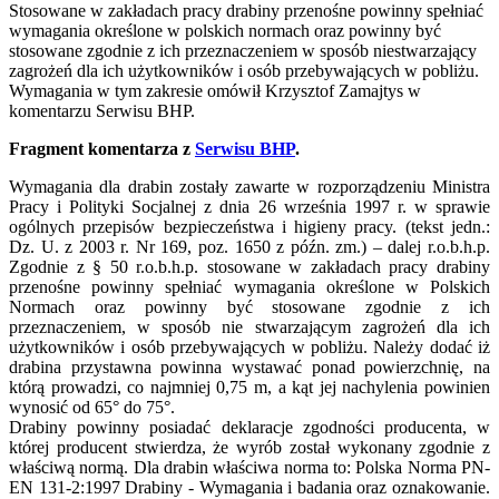
Stosowane w zakładach pracy drabiny przenośne powinny spełniać
wymagania określone w polskich normach oraz powinny być
stosowane zgodnie z ich przeznaczeniem w sposób niestwarzający
zagrożeń dla ich użytkowników i osób przebywających w pobliżu.
Wymagania w tym zakresie omówił Krzysztof Zamajtys w
komentarzu Serwisu BHP.
Fragment komentarza z
Serwisu BHP
.
Wymagania dla drabin zostały zawarte w rozporządzeniu Ministra
Pracy i Polityki Socjalnej z dnia 26 września 1997 r. w sprawie
ogólnych przepisów bezpieczeństwa i higieny pracy. (tekst jedn.:
Dz. U. z 2003 r. Nr 169, poz. 1650 z późn. zm.) – dalej r.o.b.h.p.
Zgodnie z § 50 r.o.b.h.p. stosowane w zakładach pracy drabiny
przenośne powinny spełniać wymagania określone w Polskich
Normach oraz powinny być stosowane zgodnie z ich
przeznaczeniem, w sposób nie stwarzającym zagrożeń dla ich
użytkowników i osób przebywających w pobliżu. Należy dodać iż
drabina przystawna powinna wystawać ponad powierzchnię, na
którą prowadzi, co najmniej 0,75 m, a kąt jej nachylenia powinien
wynosić od 65° do 75°.
Drabiny powinny posiadać deklaracje zgodności producenta, w
której producent stwierdza, że wyrób został wykonany zgodnie z
właściwą normą. Dla drabin właściwa norma to: Polska Norma PN-
EN 131-2:1997 Drabiny - Wymagania i badania oraz oznakowanie.