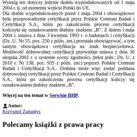
Wymóg ten dotyczy jedynie drabin wyprodukowanych od 1 maja
2004 r. tj. od momentu wejścia Polski do UE.
Dla drabin wyprodukowanych przed 1 maja 2004 r obowiązkowe
była przeprowadzenie certyfikacji przez Polskie Centrum Badań i
Certyfikacji S.A., która po zakończeniu procesu certyfikacji
kończyła się oznakowaniem drabiny znakiem „B”. Z dniem l maja
2004 r. ustawa z dnia 3 kwietnia 1993 r. o badaniach i certyfikacji
(Dz. U. Nr 55, poz. 250 z późn. zm.) przestała obowiązywać, a tym
samym obowiązkowa certyfikacja na znak bezpieczeństwa.
Możliwość dobrowolnej certyfikacji przewiduje ustawa z dnia 30
sierpnia 2002 r. o systemie oceny zgodności. (tekst jedn.: Dz. U. z
2010 r. Nr 138, poz. 935 z późn. zm.) poprzez Polskie Centrum
Badań i Certyfikacji S.A.. Drabina może więc zostać poddana
dobrowolnej certyfikacji przez Polskie Centrum Badań i Certyfikacji
S.A., która po zakończeniu procesu certyfikacji kończy się
oznakowaniem drabiny znakiem „B”.
Więcej na ten temat w
Serwisie BHP
.
Autor:
Krzysztof Zamajtys
Polecamy książki z prawa pracy