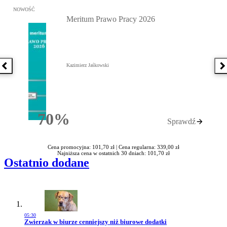
Przejdź do: Meritum Prawo Pracy 2026, Kazimierz Jaśkowski - otw
NOWOŚĆ
Meritum Prawo Pracy 2026
Kazimierz Jaśkowski
Poprzednia książka
N
70%
Sprawdź
Rabatu
Cena promocyjna: 101,70 zł |
Cena regularna: 339,00 zł
Najniższa cena w ostatnich 30 dniach: 101,70 zł
Ostatnio dodane
05:30
Przejdź do artykułu:
Zwierzak w biurze cenniejszy niż biurowe dodatki