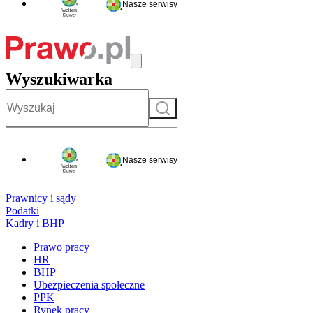
Nasze serwisy
Wyszukiwarka
Szukaj
Nasze serwisy
Prawnicy i sądy
Podatki
Kadry i BHP
Prawo pracy
HR
BHP
Ubezpieczenia społeczne
PPK
Rynek pracy