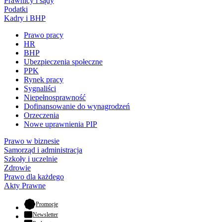
Prawnicy i sądy
Podatki
Kadry i BHP
Prawo pracy
HR
BHP
Ubezpieczenia społeczne
PPK
Rynek pracy
Sygnaliści
Niepełnosprawność
Dofinansowanie do wynagrodzeń
Orzeczenia
Nowe uprawnienia PIP
Prawo w biznesie
Samorząd i administracja
Szkoły i uczelnie
Zdrowie
Prawo dla każdego
Akty Prawne
- otwiera się w nowej karcie
Promocje
Newsletter