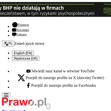
- otwiera się w nowej karcie
Promocje
Newsletter
Podcasty
Zmień język - bieżący:
Zmień język strony
PL
English (EN)
Українська (UA)
Odwiedź nasz kanał w serwisie YouTube
Youtube - otwiera się w nowej karcie
Przejdź do naszego profilu na X (dawniej Twitter)
X - otwiera się w nowej karcie
Przejdź do naszego profilu na Facebooku
Facebook - otwiera się w nowej karcie