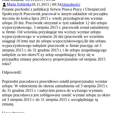
Maria Sobieska
18.11.2015 | 09:34
Aktualności
Pytanie pochodzi z publikacji Serwis Prawa Pracy i Ubezpieczeń
Społecznych Pracownik pracował w innym zakładzie od początku
stycznia do końca lipca 2015 r. wtedy przysługiwał mu wymiar
urlopu 20 dni. Pracownik otrzymał w tym zakładzie 12 dni urlopu
wypoczynkowego. 3 sierpnia 2015 r. pracownik został zatrudniony
w firmie. Od września przysługuje mu wyższy wymiar urlopu
wypoczynkowego w wymiarze 26 dni (pracownik we wrześniu
osiągnął 10 letni staż do urlopu wypoczynkowego).Ile dni urlopu
wypoczynkowego nabędzie pracownik w firmie pracując od 3
sierpnia 2015 r. do 31 grudnia 2015 r. i ile urlopu uzupełniającego
nabędzie za ten okres?Czy urlop uzupełniający liczy się w
przypadku zmiany pracodawcy proporcjonalnie od sierpnia 2015
roku?
Odpowiedź:
Poprzedni pracodawca prawidłowo ustalił proporcjonalny wymiar
urlopu. W odniesieniu do okresu zatrudnienia od 3 sierpnia 2015 r.
do 31 grudnia 2015 r. i nabyciem prawa do wyższego wymiaru
urlopu pracodawca jest zobligowany ustalić wymiar urlopu za okres
od 3 sierpnia 2015 r. do 31 sierpnia 2015 r. uwzględniając tą
zmianę.