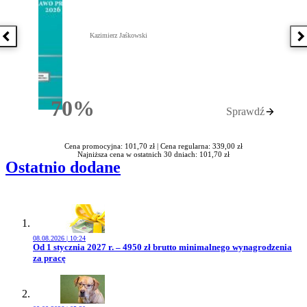
Kazimierz Jaśkowski
Poprzednia książka
N
70%
Sprawdź
Rabatu
Cena promocyjna: 101,70 zł |
Cena regularna: 339,00 zł
Najniższa cena w ostatnich 30 dniach: 101,70 zł
Ostatnio dodane
08.08.2026 | 10:24
Przejdź do artykułu:
Od 1 stycznia 2027 r. – 4950 zł brutto minimalnego wynagrodzenia
za pracę