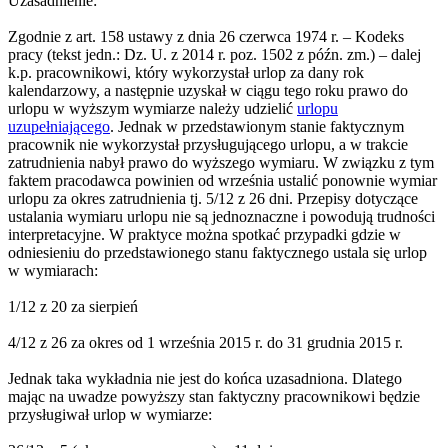
Uzasadnienie:
Zgodnie z art. 158 ustawy z dnia 26 czerwca 1974 r. – Kodeks
pracy (tekst jedn.: Dz. U. z 2014 r. poz. 1502 z późn. zm.) – dalej
k.p. pracownikowi, który wykorzystał urlop za dany rok
kalendarzowy, a następnie uzyskał w ciągu tego roku prawo do
urlopu w wyższym wymiarze należy udzielić
urlopu
uzupełniającego
. Jednak w przedstawionym stanie faktycznym
pracownik nie wykorzystał przysługującego urlopu, a w trakcie
zatrudnienia nabył prawo do wyższego wymiaru. W związku z tym
faktem pracodawca powinien od września ustalić ponownie wymiar
urlopu za okres zatrudnienia tj. 5/12 z 26 dni. Przepisy dotyczące
ustalania wymiaru urlopu nie są jednoznaczne i powodują trudności
interpretacyjne. W praktyce można spotkać przypadki gdzie w
odniesieniu do przedstawionego stanu faktycznego ustala się urlop
w wymiarach:
1/12 z 20 za sierpień
4/12 z 26 za okres od 1 września 2015 r. do 31 grudnia 2015 r.
Jednak taka wykładnia nie jest do końca uzasadniona. Dlatego
mając na uwadze powyższy stan faktyczny pracownikowi będzie
przysługiwał urlop w wymiarze: