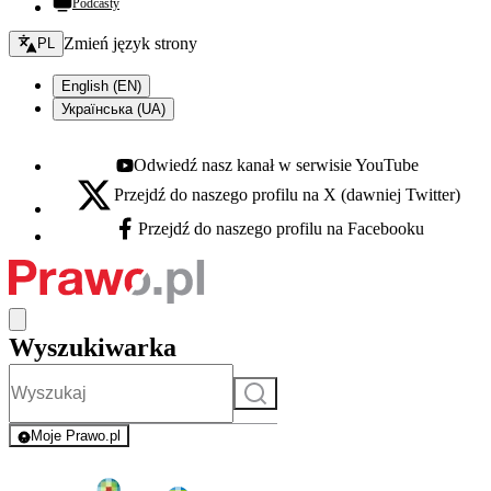
Podcasty
Zmień język - bieżący:
Zmień język strony
PL
English (EN)
Українська (UA)
Odwiedź nasz kanał w serwisie YouTube
Youtube - otwiera się w nowej karcie
Przejdź do naszego profilu na X (dawniej Twitter)
X - otwiera się w nowej karcie
Przejdź do naszego profilu na Facebooku
Facebook - otwiera się w nowej karcie
Wyszukiwarka
Szukaj
Moje Prawo.pl
- rejestracja i logowanie do serwisu