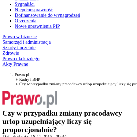
Sygnaliści
Niepełnosprawność
Dofinansowanie do wynagrodzeń
Orzeczenia
Nowe uprawnienia PIP
Prawo w biznesie
Samorząd i administracja
Szkoły i uczelnie
Zdrowie
Prawo dla każdego
Akty Prawne
Prawo.pl
Kadry i BHP
Czy w przypadku zmiany pracodawcy urlop uzupełniający liczy się pr
Czy w przypadku zmiany pracodawcy
urlop uzupełniający liczy się
proporcjonalnie?
Data dodania: 18.11.2015 | 09:34