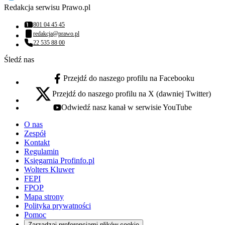
Redakcja serwisu Prawo.pl
801 04 45 45
Numer telefonu:
redakcja@prawo.pl
Adres email:
22 535 88 00
Numer telefonu:
Śledź nas
Przejdź do naszego profilu na Facebooku
facebook - otwiera się w nowej karcie
Przejdź do naszego profilu na X (dawniej Twitter)
x - otwiera się w nowej karcie
Odwiedź nasz kanał w serwisie YouTube
youtube - otwiera się w nowej karcie
O nas
Zespół
Kontakt
Regulamin
Księgarnia Profinfo.pl
Wolters Kluwer
FEPI
FPOP
Mapa strony
Polityka prywatności
Pomoc
Zarządzaj preferencjami plików cookie