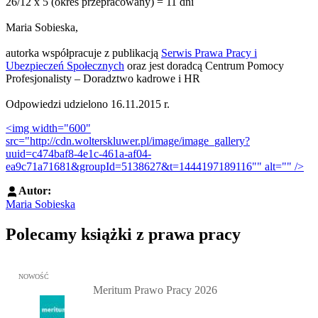
26/12 x 5 (okres przepracowany) = 11 dni
Maria Sobieska,
autorka współpracuje z publikacją
Serwis Prawa Pracy i
Ubezpieczeń Społecznych
oraz jest doradcą Centrum Pomocy
Profesjonalisty – Doradztwo kadrowe i HR
Odpowiedzi udzielono 16.11.2015 r.
<img width="600"
src="http://cdn.wolterskluwer.pl/image/image_gallery?
uuid=c474baf8-4e1c-461a-af04-
ea9c71a71681&groupId=5138627&t=1444197189116"" alt="" />
Autor:
Maria Sobieska
Polecamy książki z prawa pracy
Przejdź do: Meritum Prawo Pracy 2026, Kazimierz Jaśkowski - otw
NOWOŚĆ
Meritum Prawo Pracy 2026