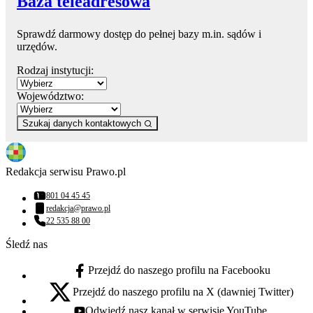
Baza teleadresowa
Sprawdź darmowy dostęp do pełnej bazy m.in. sądów i
urzędów.
Rodzaj instytucji:
Województwo:
Szukaj danych kontaktowych
Redakcja serwisu Prawo.pl
801 04 45 45
Numer telefonu:
redakcja@prawo.pl
Adres email:
22 535 88 00
Numer telefonu:
Śledź nas
Przejdź do naszego profilu na Facebooku
facebook - otwiera się w nowej karcie
Przejdź do naszego profilu na X (dawniej Twitter)
x - otwiera się w nowej karcie
Odwiedź nasz kanał w serwisie YouTube