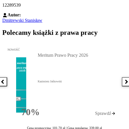
12289539
Autor:
Dmitrewski Stanisław
Polecamy książki z prawa pracy
Przejdź do: Meritum Prawo Pracy 2026, Kazimierz Jaśkowski - otw
NOWOŚĆ
Meritum Prawo Pracy 2026
Kazimierz Jaśkowski
Poprzednia książka
N
70%
Sprawdź
Rabatu
Cena promocyjna: 101,70 zł |
Cena regularna: 339,00 zł