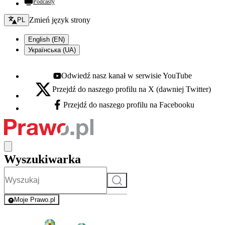
Podcasty
Zmień język - bieżący:
Zmień język strony
PL
English (EN)
Українська (UA)
Odwiedź nasz kanał w serwisie YouTube
Youtube - otwiera się w nowej karcie
Przejdź do naszego profilu na X (dawniej Twitter)
X - otwiera się w nowej karcie
Przejdź do naszego profilu na Facebooku
Facebook - otwiera się w nowej karcie
Wyszukiwarka
Szukaj
Moje Prawo.pl
- rejestracja i logowanie do serwisu