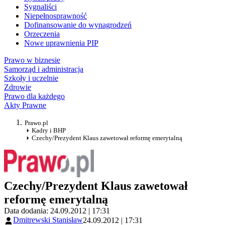
Sygnaliści
Niepełnosprawność
Dofinansowanie do wynagrodzeń
Orzeczenia
Nowe uprawnienia PIP
Prawo w biznesie
Samorząd i administracja
Szkoły i uczelnie
Zdrowie
Prawo dla każdego
Akty Prawne
Prawo.pl
Kadry i BHP
Czechy/Prezydent Klaus zawetował reformę emerytalną
Czechy/Prezydent Klaus zawetował
reformę emerytalną
Data dodania: 24.09.2012 | 17:31
Dmitrewski Stanisław
24.09.2012 | 17:31