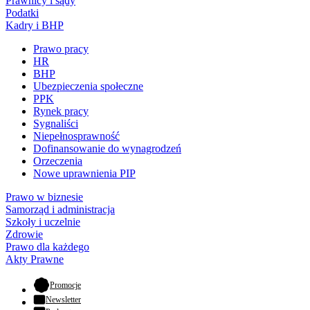
Prawnicy i sądy
Podatki
Kadry i BHP
Prawo pracy
HR
BHP
Ubezpieczenia społeczne
PPK
Rynek pracy
Sygnaliści
Niepełnosprawność
Dofinansowanie do wynagrodzeń
Orzeczenia
Nowe uprawnienia PIP
Prawo w biznesie
Samorząd i administracja
Szkoły i uczelnie
Zdrowie
Prawo dla każdego
Akty Prawne
- otwiera się w nowej karcie
Promocje
Newsletter