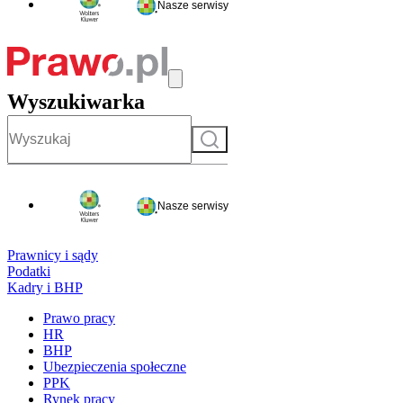
Nasze serwisy
Wyszukiwarka
Szukaj
Nasze serwisy
Prawnicy i sądy
Podatki
Kadry i BHP
Prawo pracy
HR
BHP
Ubezpieczenia społeczne
PPK
Rynek pracy