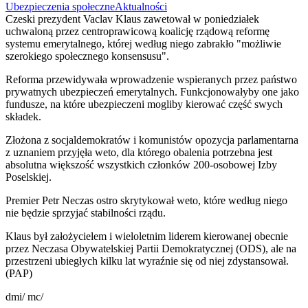
Ubezpieczenia społeczne
Aktualności
Czeski prezydent Vaclav Klaus zawetował w poniedziałek
uchwaloną przez centroprawicową koalicję rządową reformę
systemu emerytalnego, której według niego zabrakło "możliwie
szerokiego społecznego konsensusu".
Reforma przewidywała wprowadzenie wspieranych przez państwo
prywatnych ubezpieczeń emerytalnych. Funkcjonowałyby one jako
fundusze, na które ubezpieczeni mogliby kierować część swych
składek.
Złożona z socjaldemokratów i komunistów opozycja parlamentarna
z uznaniem przyjęła weto, dla którego obalenia potrzebna jest
absolutna większość wszystkich członków 200-osobowej Izby
Poselskiej.
Premier Petr Neczas ostro skrytykował weto, które według niego
nie będzie sprzyjać stabilności rządu.
Klaus był założycielem i wieloletnim liderem kierowanej obecnie
przez Neczasa Obywatelskiej Partii Demokratycznej (ODS), ale na
przestrzeni ubiegłych kilku lat wyraźnie się od niej zdystansował.
(PAP)
dmi/ mc/