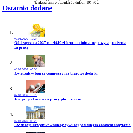
Najniższa cena w ostatnich 30 dniach: 101,70 zł
Ostatnio dodane
08.08.2026 | 10:24
Przejdź do artykułu:
Od 1 stycznia 2027 r. – 4950 zł brutto minimalnego wynagrodzenia
za pracę
08.08.2026 | 05:30
Przejdź do artykułu:
Zwierzak w biurze cenniejszy niż biurowe dodatki
07.08.2026 | 16:23
Przejdź do artykułu:
Jest projekt ustawy o pracy platformowej
07.08.2026 | 05:28
Przejdź do artykułu:
Ewidencja urzędników służby cywilnej pod dużym znakiem zapytania