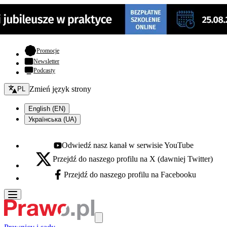
- otwiera się w nowej karcie
Promocje
Newsletter
Podcasty
Zmień język - bieżący:
Zmień język strony
PL
English (EN)
Українська (UA)
Odwiedź nasz kanał w serwisie YouTube
Youtube - otwiera się w nowej karcie
Przejdź do naszego profilu na X (dawniej Twitter)
X - otwiera się w nowej karcie
Przejdź do naszego profilu na Facebooku
Facebook - otwiera się w nowej karcie