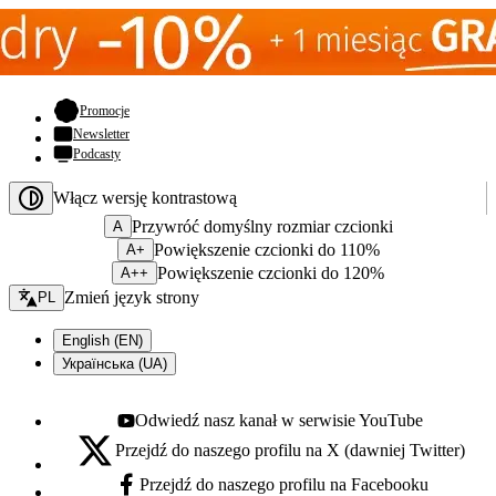
- otwiera się w nowej karcie
Promocje
Newsletter
Podcasty
Włącz wersję kontrastową
Przywróć domyślny rozmiar czcionki
A
Powiększenie czcionki do 110%
A+
Powiększenie czcionki do 120%
A++
Zmień język - bieżący:
Zmień język strony
PL
English (EN)
Українська (UA)
Odwiedź nasz kanał w serwisie YouTube
Youtube - otwiera się w nowej karcie
Przejdź do naszego profilu na X (dawniej Twitter)
X - otwiera się w nowej karcie
Przejdź do naszego profilu na Facebooku
Facebook - otwiera się w nowej karcie