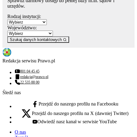
Sprawdź darmowy dostęp do pełnej bazy m.in. sądów i
urzędów.
Rodzaj instytucji:
Województwo:
Szukaj danych kontaktowych
Redakcja serwisu Prawo.pl
801 04 45 45
Numer telefonu:
redakcja@prawo.pl
Adres email:
22 535 88 00
Numer telefonu:
Śledź nas
Przejdź do naszego profilu na Facebooku
facebook - otwiera się w nowej karcie
Przejdź do naszego profilu na X (dawniej Twitter)
x - otwiera się w nowej karcie
Odwiedź nasz kanał w serwisie YouTube
youtube - otwiera się w nowej karcie
O nas