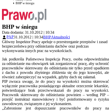
BHP w śniegu
BHP w śniegu
Data dodania: 31.10.2012 | 10:34
PAP
31.10.2012 | 10:34
BHP
Aktualności
Główny Inspektor Pracy apeluje o przestrzeganie przepisów i zasad
bezpieczeństwa przy odśnieżaniu dachów oraz podczas
wykonywania innych prac na wysokościach.
Jak podkreśla Państwowa Inspekcja Pracy, osoba odpowiedzialna
za odśnieżanie ma obowiązek tak zorganizować pracę, aby uchronić
pracowników skierowany do odśnieżania nie tylko przed upadkiem
z dachu z powodu zbytniego zbliżenia się do jego krawędzi, ale
również zabezpieczyć na wypadek, gdyby dach się załamał.
PIP zwraca uwagę, że do pracy na wysokości można skierować
wyłącznie pracownika posiadającego aktualne orzeczenie lekarskie,
potwierdzające brak przeciwwskazań do pracy na wysokości.
Pracownik skierowany do odśnieżania powinien – według PIP –
przejść instruktaż stanowiskowy i być poinformowany o ryzyku
zawodowym, związanym z jej wykonaniem.
„Zabronione jest dopuszczanie pracowników do pracy na