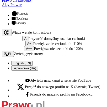
Prawo dla każdego
Akty Prawne
- otwiera się w nowej karcie
Promocje
Newsletter
Podcasty
Włącz wersję kontrastową
Przywróć domyślny rozmiar czcionki
A
Powiększenie czcionki do 110%
A+
Powiększenie czcionki do 120%
A++
Zmień język - bieżący:
Zmień język strony
PL
English (EN)
Українська (UA)
Odwiedź nasz kanał w serwisie YouTube
Youtube - otwiera się w nowej karcie
Przejdź do naszego profilu na X (dawniej Twitter)
X - otwiera się w nowej karcie
Przejdź do naszego profilu na Facebooku
Facebook - otwiera się w nowej karcie