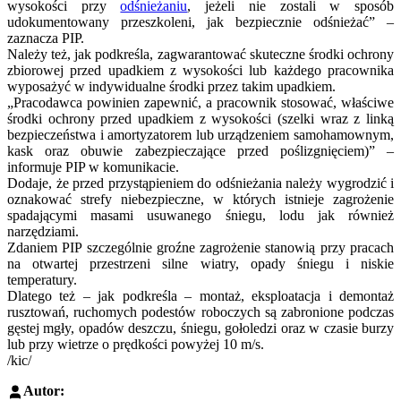
wysokości przy
odśnieżaniu
, jeżeli nie zostali w sposób
udokumentowany przeszkoleni, jak bezpiecznie odśnieżać” –
zaznacza PIP.
Należy też, jak podkreśla, zagwarantować skuteczne środki ochrony
zbiorowej przed upadkiem z wysokości lub każdego pracownika
wyposażyć w indywidualne środki przez takim upadkiem.
„Pracodawca powinien zapewnić, a pracownik stosować, właściwe
środki ochrony przed upadkiem z wysokości (szelki wraz z linką
bezpieczeństwa i amortyzatorem lub urządzeniem samohamownym,
kask oraz obuwie zabezpieczające przed poślizgnięciem)” –
informuje PIP w komunikacie.
Dodaje, że przed przystąpieniem do odśnieżania należy wygrodzić i
oznakować strefy niebezpieczne, w których istnieje zagrożenie
spadającymi masami usuwanego śniegu, lodu jak również
narzędziami.
Zdaniem PIP szczególnie groźne zagrożenie stanowią przy pracach
na otwartej przestrzeni silne wiatry, opady śniegu i niskie
temperatury.
Dlatego też – jak podkreśla – montaż, eksploatacja i demontaż
rusztowań, ruchomych podestów roboczych są zabronione podczas
gęstej mgły, opadów deszczu, śniegu, gołoledzi oraz w czasie burzy
lub przy wietrze o prędkości powyżej 10 m/s.
/kic/
Autor: