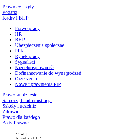
Prawnicy i sądy
Podatki
Kadry i BHP
Prawo pracy
HR
BHP
Ubezpieczenia społeczne
PPK
Rynek pracy
Sygnaliści
Niepełnosprawność
Dofinansowanie do wynagrodzeń
Orzeczenia
Nowe uprawnienia PIP
Prawo w biznesie
Samorząd i administracja
Szkoły i uczelnie
Zdrowie
Prawo dla każdego
Akty Prawne
Prawo.pl
Kadry i BHP