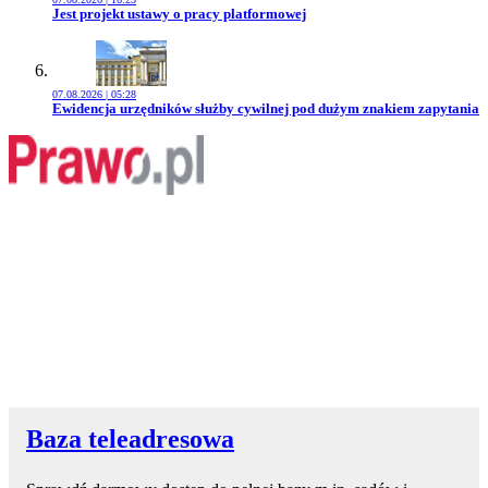
Przejdź do artykułu:
Jest projekt ustawy o pracy platformowej
07.08.2026 | 05:28
Przejdź do artykułu:
Ewidencja urzędników służby cywilnej pod dużym znakiem zapytania
Baza teleadresowa