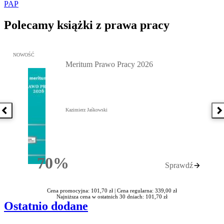
PAP
Polecamy książki z prawa pracy
Przejdź do: Meritum Prawo Pracy 2026, Kazimierz Jaśkowski - otw
NOWOŚĆ
Meritum Prawo Pracy 2026
Kazimierz Jaśkowski
Poprzednia książka
N
70%
Sprawdź
Rabatu
Cena promocyjna: 101,70 zł |
Cena regularna: 339,00 zł
Najniższa cena w ostatnich 30 dniach: 101,70 zł
Ostatnio dodane