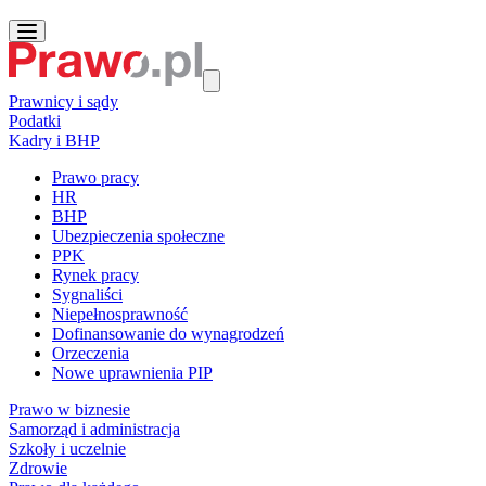
Prawnicy i sądy
Podatki
Kadry i BHP
Prawo pracy
HR
BHP
Ubezpieczenia społeczne
PPK
Rynek pracy
Sygnaliści
Niepełnosprawność
Dofinansowanie do wynagrodzeń
Orzeczenia
Nowe uprawnienia PIP
Prawo w biznesie
Samorząd i administracja
Szkoły i uczelnie
Zdrowie