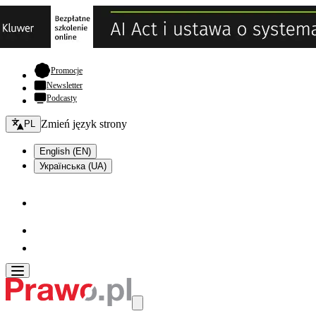
- otwiera się w nowej karcie
Promocje
Newsletter
Podcasty
Zmień język - bieżący:
Zmień język strony
PL
English (EN)
Українська (UA)