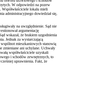
aniu otworu drzwiowego i schodów
abytych. W odpowiedzi na pozew
 Współwłaściciele lokalu mieli
nia administracyjnego dowiedział się,
sługiwały na uwzględnienie. Sąd nie
westionował argumentację
 Sąd wskazał, że brakiem uzgodnienia
ia. Jednak za wystarczającą
ły wspólnot mieszkaniowych stanowią
ie zmieniane ani uchylane. Uchwały
hwałą współwłaściciele uzyskali
owego i schodów zewnętrznych, to
wcześniej uprawnienia. Fakt, że