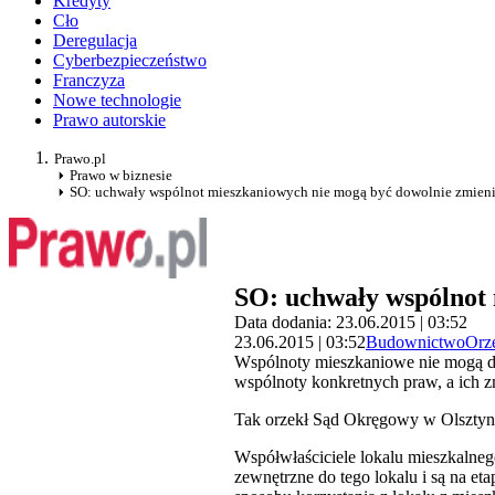
Kredyty
Cło
Deregulacja
Cyberbezpieczeństwo
Franczyza
Nowe technologie
Prawo autorskie
Prawo.pl
Prawo w biznesie
SO: uchwały wspólnot mieszkaniowych nie mogą być dowolnie zmieni
SO: uchwały wspólnot 
Data dodania: 23.06.2015 | 03:52
23.06.2015 | 03:52
Budownictwo
Orz
Wspólnoty mieszkaniowe nie mogą do
wspólnoty konkretnych praw, a ich z
Tak orzekł Sąd Okręgowy w Olsztynie
Współwłaściciele lokalu mieszkalne
zewnętrzne do tego lokalu i są na e