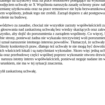
szkalnego na użytkowy oraz na prace remontowe polegające na wykon
 podjęciem uchwały nr X Wspólnota naruszyła zasadę ochrony praw n
 zmianę użytkowania oraz na prace remontowe nie była bezwarunkowa.
m wspólnoty, jednak tego nie zrobili. Zarząd dopiero z akt postępowa
wolenie na budowę.
dztwo za zasadne, chociaż nie wszystkie zarzuty współwłaścicieli za
ch głosowania nad zaskarżoną uchwałą bez wiedzy skarżących oraz zak
 wszystko, aby dojść do porozumienia z zarządem wspólnoty. Co więcej,
ie strony, ponieważ żadna nie wykazała rzeczywistej woli porozumien
d uznał naruszenie istotnego interesu powodów. Tłumaczył, że uchwa
ólnoty konkretnych praw, dlatego też uchwały te nie mogą być dowoln
ich właścicieli lokali i są natychmiast wykonalne. Skoro więc jedną uc
ia oraz przebudowę części wspólnej poprzez wykonanie otworu drzwi
 narusza istotny interes współwłaścicieli, ponieważ neguje nadane im 
arunkiem, nie ma w tej sytuacji znaczenia.
lił zaskarżoną uchwałę.