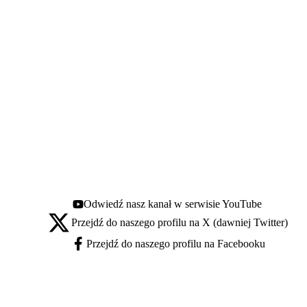
Odwiedź nasz kanał w serwisie YouTube
Youtube - otwiera się w nowej karcie
Przejdź do naszego profilu na X (dawniej Twitter)
X - otwiera się w nowej karcie
Przejdź do naszego profilu na Facebooku
Facebook - otwiera się w nowej karcie