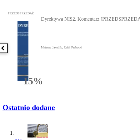
Przejdź do: Dyrektywa NIS2. Komentarz [PRZEDSPRZEDAŻ], Mateu
PRZEDSPRZEDAŻ
Dyrektywa NIS2. Komentarz [PRZEDSPRZED
Mateusz Jakubik, Rafał Prabucki
Poprzednia książka
15%
Rabatu
Ostatnio dodane
05:30