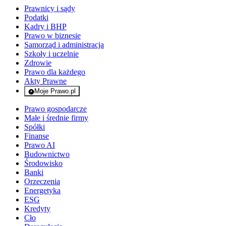
Prawnicy i sądy
Podatki
Kadry i BHP
Prawo w biznesie
Samorząd i administracja
Szkoły i uczelnie
Zdrowie
Prawo dla każdego
Akty Prawne
Moje Prawo.pl
- rejestracja i logowanie do serwisu
Prawo gospodarcze
Małe i średnie firmy
Spółki
Finanse
Prawo AI
Budownictwo
Środowisko
Banki
Orzeczenia
Energetyka
ESG
Kredyty
Cło