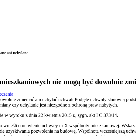
ane ani uchylane
mieszkaniowych nie mogą być dowolnie zmi
eczenia
wolnie zmieniać ani uchylać uchwał. Podjęte uchwały stanowią podst
miany czy uchylanie jest niezgodne z ochroną praw nabytych.
 w wyroku z dnia 22 kwietnia 2015 r., sygn. akt I C 373/14.
go wnieśli o uchylenie uchwały nr X wspólnoty mieszkaniowej. Wskaz
tapie uzyskiwania pozwolenia na budowę. Wspólnota wcześniejszą uch