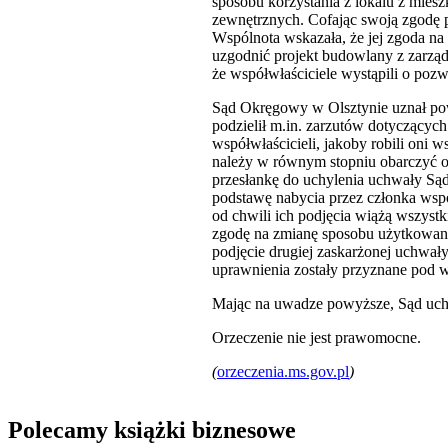
sposobu korzystania z lokalu z mie
zewnętrznych. Cofając swoją zgodę
Wspólnota wskazała, że jej zgoda na
uzgodnić projekt budowlany z zarząde
że współwłaściciele wystąpili o poz
Sąd Okręgowy w Olsztynie uznał powó
podzielił m.in. zarzutów dotyczący
współwłaścicieli, jakoby robili oni
należy w równym stopniu obarczyć ob
przesłankę do uchylenia uchwały Są
podstawę nabycia przez członka wsp
od chwili ich podjęcia wiążą wszystk
zgodę na zmianę sposobu użytkowan
podjęcie drugiej zaskarżonej uchwały
uprawnienia zostały przyznane pod w
Mając na uwadze powyższe, Sąd uchy
Orzeczenie nie jest prawomocne.
(
orzeczenia.ms.gov.pl
)
Polecamy książki biznesowe