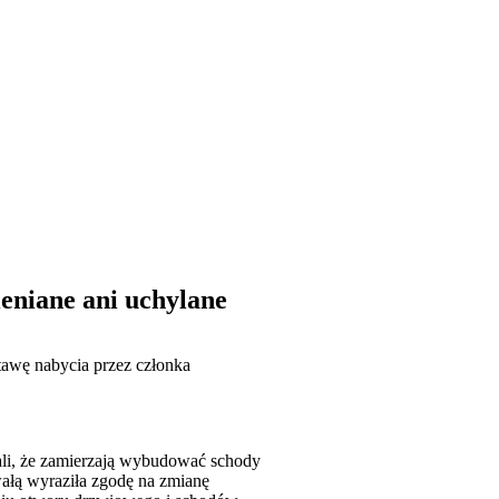
eniane ani uchylane
awę nabycia przez członka
ali, że zamierzają wybudować schody
wałą wyraziła zgodę na zmianę