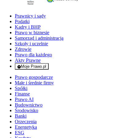
Prawnicy i sądy
Podatki
Kadry i BHP
Prawo w biznesie
Samorząd i administracja
Szkoły i uczelnie
Zdrowie
Prawo dla każdego
Akty Prawne
Moje Prawo.pl
- rejestracja i logowanie do serwisu
Prawo gospodarcze
Małe i średnie firmy
Spółki
Finanse
Prawo AI
Budownictwo
Środowisko
Banki
Orzeczenia
Energetyka
ESG