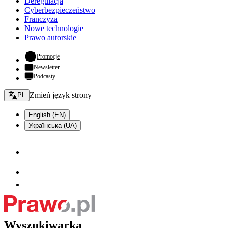
Deregulacja
Cyberbezpieczeństwo
Franczyza
Nowe technologie
Prawo autorskie
- otwiera się w nowej karcie
Promocje
Newsletter
Podcasty
Zmień język - bieżący:
Zmień język strony
PL
English (EN)
Українська (UA)
Wyszukiwarka