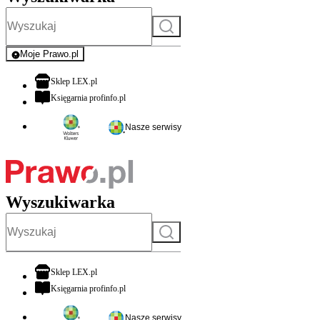
Szukaj
Moje Prawo.pl
- rejestracja i logowanie do serwisu
otwiera się w nowej karcie
Sklep LEX.pl
otwiera się w nowej karcie
Księgarnia profinfo.pl
Nasze serwisy
Wyszukiwarka
Szukaj
otwiera się w nowej karcie
Sklep LEX.pl
otwiera się w nowej karcie
Księgarnia profinfo.pl
Nasze serwisy