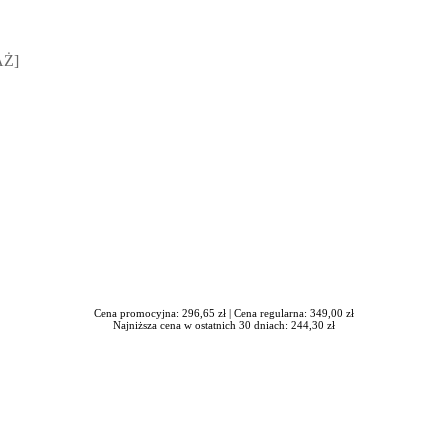
sz Jakubik, Rafał Prabucki - otwiera się w nowym oknie
AŻ]
Cena promocyjna: 296,65 zł |
Cena regularna: 349,00 zł
Najniższa cena w ostatnich 30 dniach: 244,30 zł