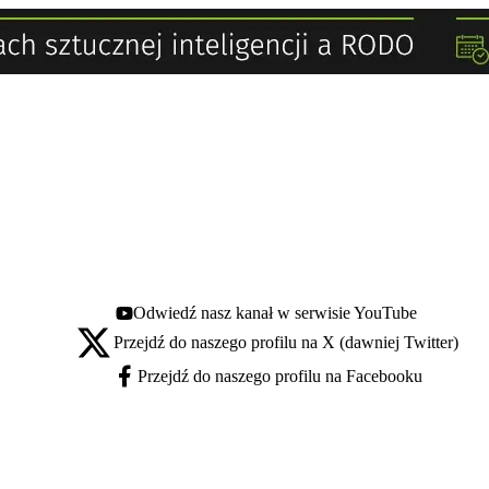
Odwiedź nasz kanał w serwisie YouTube
Youtube - otwiera się w nowej karcie
Przejdź do naszego profilu na X (dawniej Twitter)
X - otwiera się w nowej karcie
Przejdź do naszego profilu na Facebooku
Facebook - otwiera się w nowej karcie