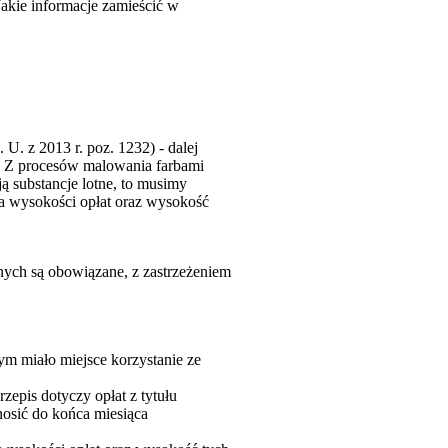
Jakie informacje zamieścić w
 U. z 2013 r. poz. 1232) - dalej
a. Z procesów malowania farbami
ą substancje lotne, to musimy
nia wysokości opłat oraz wysokość
żnych są obowiązane, z zastrzeżeniem
ym miało miejsce korzystanie ze
zepis dotyczy opłat z tytułu
nosić do końca miesiąca