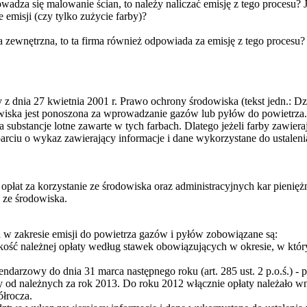
wadza się malowanie ścian, to należy naliczać emisję z tego procesu? 
e emisji (czy tylko zużycie farby)?
 zewnętrzna, to ta firma również odpowiada za emisję z tego procesu?
y z dnia 27 kwietnia 2001 r. Prawo ochrony środowiska (tekst jedn.: Dz.
odowiska jest ponoszona za wprowadzanie gazów lub pyłów do powietrz
bstancje lotne zawarte w tych farbach. Dlatego jeżeli farby zawieraj
oparciu o wykaz zawierający informacje i dane wykorzystane do ustale
 opłat za korzystanie ze środowiska oraz administracyjnych kar pienię
e ze środowiska.
 w zakresie emisji do powietrza gazów i pyłów zobowiązane są:
kość należnej opłaty według stawek obowiązujących w okresie, w któr
ndarzowy do dnia 31 marca następnego roku (art. 285 ust. 2 p.o.ś.) - pr
 od należnych za rok 2013. Do roku 2012 włącznie opłaty należało w
łrocza.