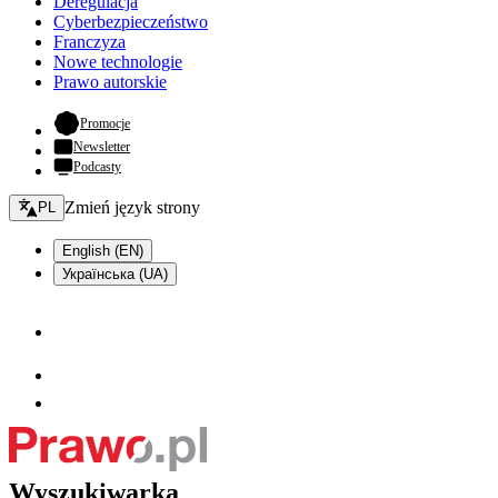
Deregulacja
Cyberbezpieczeństwo
Franczyza
Nowe technologie
Prawo autorskie
- otwiera się w nowej karcie
Promocje
Newsletter
Podcasty
Zmień język - bieżący:
Zmień język strony
PL
English (EN)
Українська (UA)
Wyszukiwarka