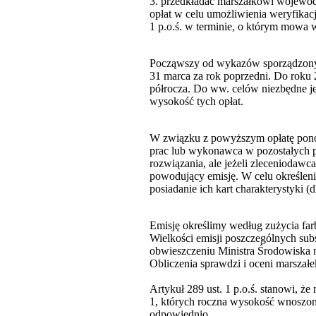
3. przedkładać marszałkowi wojewód
opłat w celu umożliwienia weryfikacj
1 p.o.ś. w terminie, o którym mowa w 
Począwszy od wykazów sporządzonych 
31 marca za rok poprzedni. Do roku
półrocza. Do ww. celów niezbędne je
wysokość tych opłat.
W związku z powyższym opłatę ponos
prac lub wykonawca w pozostałych pr
rozwiązania, ale jeżeli zleceniodawc
powodujący emisję. W celu określenia
posiadanie ich kart charakterystyki 
Emisję określimy według zużycia farb
Wielkości emisji poszczególnych sub
obwieszczeniu Ministra Środowiska n
Obliczenia sprawdzi i oceni marszałek
Artykuł 289 ust. 1 p.o.ś. stanowi, że
1, których roczna wysokość wnoszona 
odpowiednio.