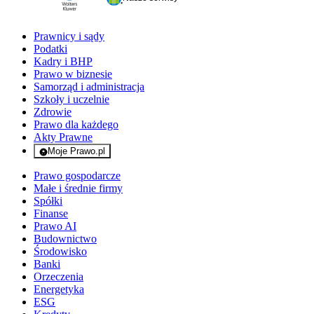
Prawnicy i sądy
Podatki
Kadry i BHP
Prawo w biznesie
Samorząd i administracja
Szkoły i uczelnie
Zdrowie
Prawo dla każdego
Akty Prawne
Moje Prawo.pl
- rejestracja i logowanie do serwisu
Prawo gospodarcze
Małe i średnie firmy
Spółki
Finanse
Prawo AI
Budownictwo
Środowisko
Banki
Orzeczenia
Energetyka
ESG