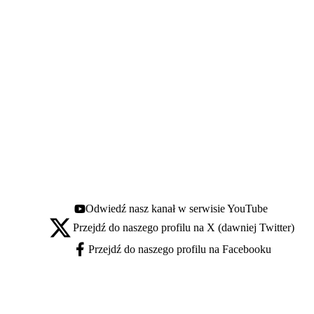
Odwiedź nasz kanał w serwisie YouTube
Youtube - otwiera się w nowej karcie
Przejdź do naszego profilu na X (dawniej Twitter)
X - otwiera się w nowej karcie
Przejdź do naszego profilu na Facebooku
Facebook - otwiera się w nowej karcie