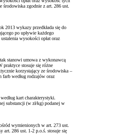
wysokości opłat oraz wysokość tych
e środowiska zgodnie z art. 286 ust.
rok 2013 wykazy przedkłada się do
ującego po upływie każdego
ustalenia wysokości opłat oraz
ub tak stanowi umowa z wykonawcą
praktyce stosuje się różne
ktycznie korzystający ze środowiska –
ch farb według rodzajów oraz
według kart charakterystyki.
ej substancji (w zł/kg) podanej w
spośród wymienionych w art. 273 ust.
t. 286 ust. 1-2 p.o.ś. stosuje się