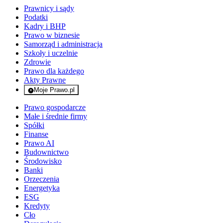
Prawnicy i sądy
Podatki
Kadry i BHP
Prawo w biznesie
Samorząd i administracja
Szkoły i uczelnie
Zdrowie
Prawo dla każdego
Akty Prawne
Moje Prawo.pl
- rejestracja i logowanie do serwisu
Prawo gospodarcze
Małe i średnie firmy
Spółki
Finanse
Prawo AI
Budownictwo
Środowisko
Banki
Orzeczenia
Energetyka
ESG
Kredyty
Cło