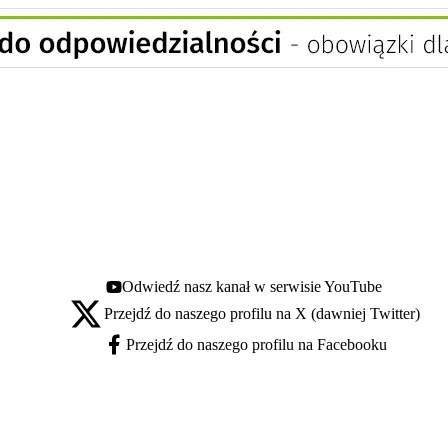
Odwiedź nasz kanał w serwisie YouTube
Youtube - otwiera się w nowej karcie
Przejdź do naszego profilu na X (dawniej Twitter)
X - otwiera się w nowej karcie
Przejdź do naszego profilu na Facebooku
Facebook - otwiera się w nowej karcie