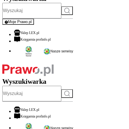
Szukaj
Moje Prawo.pl
- rejestracja i logowanie do serwisu
otwiera się w nowej karcie
Sklep LEX.pl
otwiera się w nowej karcie
Księgarnia profinfo.pl
Nasze serwisy
Wyszukiwarka
Szukaj
otwiera się w nowej karcie
Sklep LEX.pl
otwiera się w nowej karcie
Księgarnia profinfo.pl
Nasze serwisy