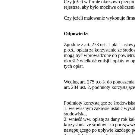
Czy jeżeli w firmie okresowo przepro
rejestrze, aby było możliwe obliczeni
Czy jeżeli malowanie wykonuje firma
Odpowiedź:
Zgodnie z art. 273 ust. 1 pkt 1 ustaw
p.o.ś., opłata za korzystanie ze śr
mogą być wprowadzone do powietrza su
określić wielkość emisji i opłaty w 
tych opłat.
Według art. 275 p.o.ś. do ponoszenia
art. 284 ust. 2, podmioty korzystając
Podmioty korzystające ze środowiska
1. we własnym zakresie ustalić wyso
środowiska,
2. wnieść ww. opłatę za dany rok kale
korzystania ze środowiska począwszy
następującego po upływie każdego pó