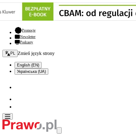
- otwiera się w nowej karcie
Promocje
Newsletter
Podcasty
Zmień język - bieżący:
Zmień język strony
PL
English (EN)
Українська (UA)