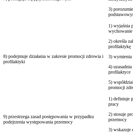
3) porozumi
podstawow
1) wyjaśnia 
wychowanie z
2) określa za
profilaktykę
8) podejmuje działania w zakresie promocji zdrowia i
3) wymienia
profilaktyki
4) uzasadnia
profilaktyce
5) współdział
promocji zdr
1) definiuje
pracy
2) stosuje p
9) przestrzega zasad postępowania w przypadku
przemocy
podejrzenia występowania przemocy
3) wskazuje 