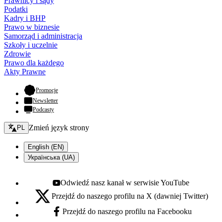
Prawnicy i sądy
Podatki
Kadry i BHP
Prawo w biznesie
Samorząd i administracja
Szkoły i uczelnie
Zdrowie
Prawo dla każdego
Akty Prawne
- otwiera się w nowej karcie
Promocje
Newsletter
Podcasty
Zmień język - bieżący:
Zmień język strony
PL
English (EN)
Українська (UA)
Odwiedź nasz kanał w serwisie YouTube
Youtube - otwiera się w nowej karcie
Przejdź do naszego profilu na X (dawniej Twitter)
X - otwiera się w nowej karcie
Przejdź do naszego profilu na Facebooku
Facebook - otwiera się w nowej karcie