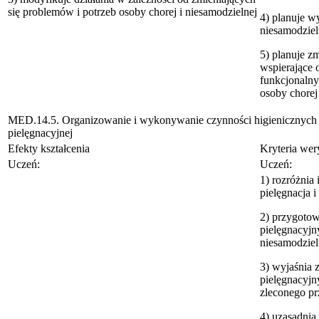
się problemów i potrzeb osoby chorej i niesamodzielnej
4) planuje w
niesamodziel
5) planuje z
wspierające
funkcjonalny
osoby chorej
MED.14.5. Organizowanie i wykonywanie czynności higienicznych
pielęgnacyjnej
Efekty kształcenia
Kryteria wery
Uczeń:
Uczeń:
1) rozróżnia 
pielęgnacja 
2) przygotow
pielęgnacyjn
niesamodziel
3) wyjaśnia 
pielęgnacyjn
zleconego pr
4) uzasadnia