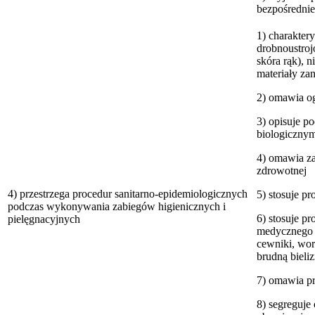
bezpośrednie
1) charaktery
drobnoustrojó
skóra rąk), n
materiały zan
2) omawia o
3) opisuje 
biologiczny
4) omawia za
zdrowotnej
4) przestrzega procedur sanitarno-epidemiologicznych
5) stosuje pr
podczas wykonywania zabiegów higienicznych i
6) stosuje p
pielęgnacyjnych
medycznego s
cewniki, wor
brudną bieli
7) omawia p
8) segreguje