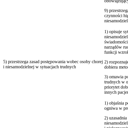
obowiązując
9) przestrz
czynności hi
niesamodziel
1) opisuje s
niesamodziel
świadomości,
narządów ruc
funkcji wzro
5) przestrzega zasad postępowania wobec osoby chorej
2) rozpoznaje
i niesamodzielnej w sytuacjach trudnych
dobiera meto
3) omawia p
trudnych w o
priorytet do
innych pacj
1) objaśnia 
ogniwa w pr
2) uzasadnia
niesamodziel