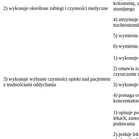
kolostomię, 
2) wykonuje określone zabiegi i czynności medyczne
stomijnego
4) utrzymuje
tracheostomii
5) wymienia
6) wymienia
1) wykonuje
2) omawia z
czyszczenie r
3) wykonuje wybrane czynności opieki nad pacjentem
z trudnościami oddychania
3) wykonuje 
4) pomaga os
koncentrator
1) opisuje p
lekach, zast
podawania
2) podaje le