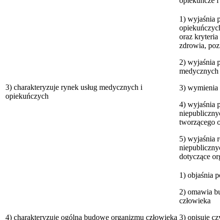
opiekuńcze i
1) wyjaśnia 
opiekuńczych
oraz kryteria
zdrowia, poz
2) wyjaśnia 
medycznych i
3) charakteryzuje rynek usług medycznych i
3) wymienia 
opiekuńczych
4) wyjaśnia 
niepubliczn
tworzącego o
5) wyjaśnia 
niepubliczny
dotyczące or
1) objaśnia p
2) omawia b
człowieka
4) charakteryzuje ogólną budowę organizmu człowieka
3) opisuje c