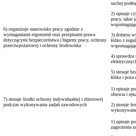
suchej podło
2) opisuje c
pracy, takie 
wspomagając
6) organizuje stanowisko pracy zgodnie z
wymaganiami ergonomii oraz przepisami prawa
3) dobiera wy
dotyczącymi bezpieczeństwa i higieny pracy, ochrony
łóżko z regu
przeciwpożarowej i ochrony środowiska
wspomagając
4) sprawdza 
elektrycznyc
5) stosuje b
łóżka i poza
1) opisuje p
obuwia i ręk
7) stosuje środki ochrony indywidualnej i zbiorowej
podczas wykonywania zadań zawodowych
2) stosuje ś
wykonywane
1) opisuje 
zagrożenia 