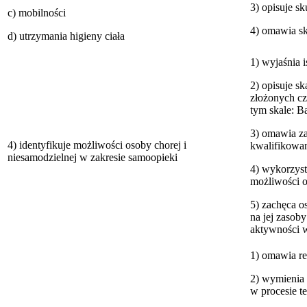
3) opisuje s
c) mobilności
4) omawia sk
d) utrzymania higieny ciała
1) wyjaśnia 
2) opisuje s
złożonych cz
tym skale: B
3) omawia za
4) identyfikuje możliwości osoby chorej i
kwalifikowan
niesamodzielnej w zakresie samoopieki
4) wykorzyst
możliwości o
5) zachęca o
na jej zasoby
aktywności w 
1) omawia re
2) wymienia
w procesie t