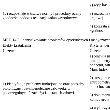
2) wyjaśnia,
12) rozpoznaje właściwe normy i procedury oceny
3) rozróżnia
zgodności podczas realizacji zadań zawodowych
krajowej
4) korzysta 
zgodności
MED.14.3. Identyfikowanie problemów opiekuńczych i medycznych 
Efekty kształcenia
Kryteria wery
Uczeń:
Uczeń:
1) omawia me
antropometry
oddechu, sat
Mass Index -
2) stosuje m
antropometry
1) identyfikuje problemy funkcjonalne oraz potrzeby
oddechu, satu
biologiczne i psychospołeczne człowieka w
poszczególnych fazach życia i stanach zdrowia
3) dokument
komputerow
4) wykorzyst