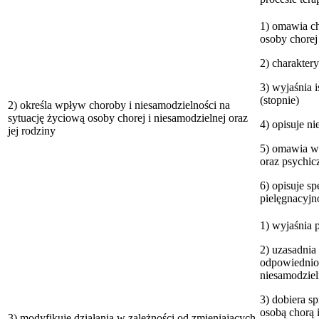
1) omawia ch
osoby chorej 
2) charakter
3) wyjaśnia i
(stopnie)
2) określa wpływ choroby i niesamodzielności na
sytuację życiową osoby chorej i niesamodzielnej oraz
4) opisuje n
jej rodziny
5) omawia wp
oraz psychic
6) opisuje s
pielęgnacyjn
1) wyjaśnia 
2) uzasadnia
odpowiednio 
niesamodziel
3) dobiera s
osobą chorą 
3) modyfikuje działania w zależności od zmieniających