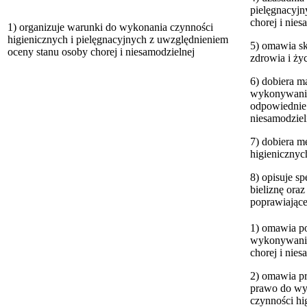
pielęgnacyjn
chorej i nies
1) organizuje warunki do wykonania czynności
higienicznych i pielęgnacyjnych z uwzględnieniem
5) omawia sk
oceny stanu osoby chorej i niesamodzielnej
zdrowia i ży
6) dobiera ma
wykonywania 
odpowiednie 
niesamodziel
7) dobiera m
higienicznyc
8) opisuje s
bieliznę oraz
poprawiające
1) omawia p
wykonywania 
chorej i nies
2) omawia pr
prawo do wy
czynności hi