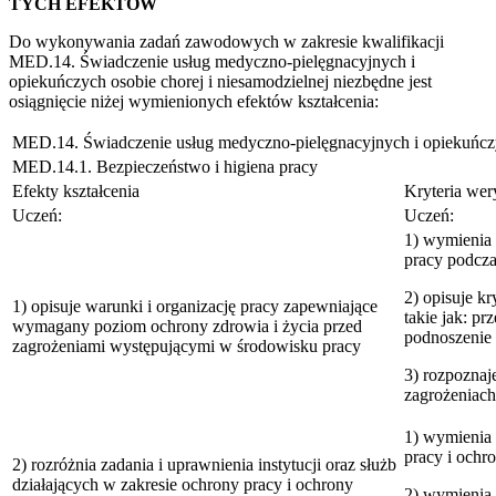
TYCH EFEKTÓW
Do wykonywania zadań zawodowych w zakresie kwalifikacji
MED.14. Świadczenie usług medyczno-pielęgnacyjnych i
opiekuńczych osobie chorej i niesamodzielnej niezbędne jest
osiągnięcie niżej wymienionych efektów kształcenia:
MED.14. Świadczenie usług medyczno-pielęgnacyjnych i opiekuńczyc
MED.14.1. Bezpieczeństwo i higiena pracy
Efekty kształcenia
Kryteria wery
Uczeń:
Uczeń:
1) wymienia 
pracy podcza
2) opisuje k
1) opisuje warunki i organizację pracy zapewniające
takie jak: pr
wymagany poziom ochrony zdrowia i życia przed
podnoszenie 
zagrożeniami występującymi w środowisku pracy
3) rozpoznaj
zagrożeniach
1) wymienia 
pracy i ochr
2) rozróżnia zadania i uprawnienia instytucji oraz służb
działających w zakresie ochrony pracy i ochrony
2) wymienia z