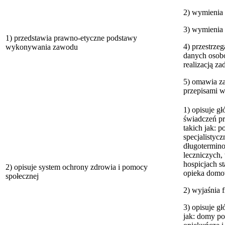
2) wymienia
3) wymienia 
1) przedstawia prawno-etyczne podstawy
4) przestrze
wykonywania zawodu
danych osob
realizacją 
5) omawia z
przepisami w
1) opisuje g
świadczeń pr
takich jak: 
specjalistycz
długotermino
leczniczych,
hospicjach s
2) opisuje system ochrony zdrowia i pomocy
opieka domo
społecznej
2) wyjaśnia 
3) opisuje g
jak: domy po