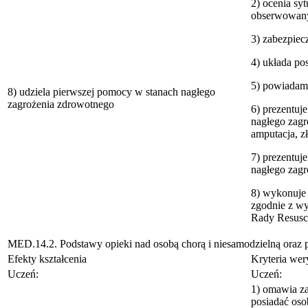
2) ocenia sy
obserwowan
3) zabezpiec
4) układa po
5) powiadam
8) udziela pierwszej pomocy w stanach nagłego
zagrożenia zdrowotnego
6) prezentuj
nagłego zagr
amputacja, z
7) prezentuj
nagłego zagr
8) wykonuje 
zgodnie z wy
Rady Resuscy
MED.14.2. Podstawy opieki nad osobą chorą i niesamodzielną oraz
Efekty kształcenia
Kryteria wery
Uczeń:
Uczeń:
1) omawia za
posiadać os