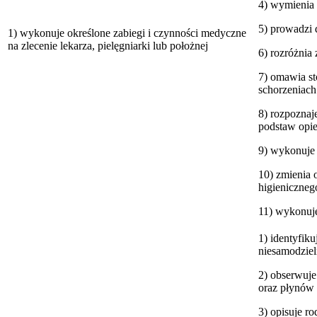
4) wymienia
5) prowadzi 
1) wykonuje określone zabiegi i czynności medyczne
na zlecenie lekarza, pielęgniarki lub położnej
6) rozróżnia 
7) omawia st
schorzeniach
8) rozpoznaj
podstaw opie
9) wykonuje p
10) zmienia 
higieniczneg
11) wykonuje
1) identyfiku
niesamodziel
2) obserwuje
oraz płynów 
3) opisuje ro