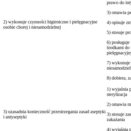
prawo do in
3) omawia p
2) wykonuje czynności higieniczne i pielęgnacyjne
4) opisuje z
osobie chorej i niesamodzielnej
5) stosuje p
6) posługuje 
środkami do
pielęgnacyjn
7) wykonuje 
niesamodziel
8) dobiera, 
1) wyjaśnia p
sterylizacja
2) omawia me
3) uzasadnia konieczność przestrzegania zasad aseptyki
3) stosuje za
i antyseptyki
zakażania
4) wyjaśnia 