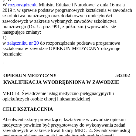
W
rozporządzeniu
Ministra Edukacji Narodowej z dnia 16 maja
2019 r. w sprawie podstaw programowych kształcenia w zawodach
szkolnictwa branżowego oraz dodatkowych umiejętności
zawodowych w zakresie wybranych zawodów szkolnictwa
branżowego (Dz. U. poz. 991, z późn. zm.) wprowadza się
następujące zmiany:
1)
w
załączniku nr 20
do rozporządzenia podstawa programowa
kształcenia w zawodzie OPIEKUN MEDYCZNY otrzymuje
brzmienie:
"
OPIEKUN MEDYCZNY
532102
KWALIFIKACJA WYODRĘBNIONA W ZAWODZIE
MED.14. Świadczenie usług medyczno-pielęgnacyjnych i
opiekuńczych osobie chorej i niesamodzielnej
CELE KSZTAŁCENIA
Absolwent szkoły prowadzącej kształcenie w zawodzie opiekun
medyczny powinien być przygotowany do wykonywania zadań
zawodowych w zakresie kwalifikacji MED.14. Świadczenie usług
medyczno-pielęgnacyjnych i opiekuńczych osobie chorej i