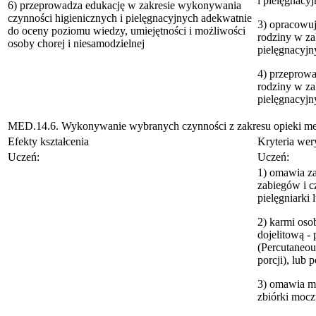
i pielęgnacy
6) przeprowadza edukację w zakresie wykonywania
czynności higienicznych i pielęgnacyjnych adekwatnie
3) opracowuje
do oceny poziomu wiedzy, umiejętności i możliwości
rodziny w za
osoby chorej i niesamodzielnej
pielęgnacyjn
4) przeprowa
rodziny w za
pielęgnacyjn
MED.14.6. Wykonywanie wybranych czynności z zakresu opieki m
Efekty kształcenia
Kryteria wery
Uczeń:
Uczeń:
1) omawia z
zabiegów i c
pielęgniarki 
2) karmi oso
dojelitową -
(Percutaneou
porcji), lub
3) omawia mo
zbiórki moc