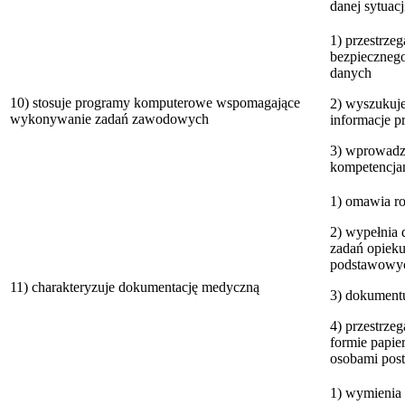
danej sytuacj
1) przestrze
bezpiecznego 
danych
10) stosuje programy komputerowe wspomagające
2) wyszukuje
wykonywanie zadań zawodowych
informacje 
3) wprowadza
kompetencja
1) omawia ro
2) wypełnia
zadań opieku
podstawowyc
11) charakteryzuje dokumentację medyczną
3) dokument
4) przestrze
formie papier
osobami post
1) wymienia 