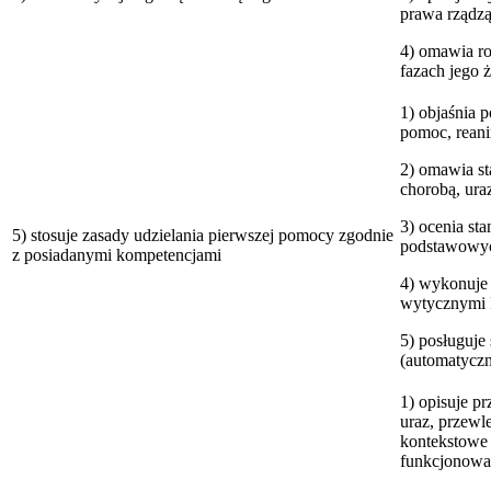
prawa rządzą
4) omawia r
fazach jego 
1) objaśnia 
pomoc, reani
2) omawia s
chorobą, ur
3) ocenia s
5) stosuje zasady udzielania pierwszej pomocy zgodnie
podstawowyc
z posiadanymi kompetencjami
4) wykonuje 
wytycznymi P
5) posługuj
(automatyczn
1) opisuje pr
uraz, przewl
kontekstowe
funkcjonowan