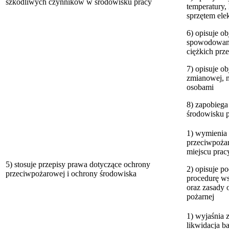
szkodliwych czynników w środowisku pracy
temperatury,
sprzętem ele
6) opisuje o
spowodowane
ciężkich pr
7) opisuje 
zmianowej, n
osobami
8) zapobiega
środowisku 
1) wymienia
przeciwpożar
miejscu prac
5) stosuje przepisy prawa dotyczące ochrony
2) opisuje p
przeciwpożarowej i ochrony środowiska
procedurę ws
oraz zasady o
pożarnej
1) wyjaśnia z
likwidacja ba