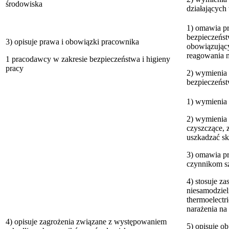
środowiska
działających
1) omawia pr
bezpieczeńst
3) opisuje prawa i obowiązki pracownika
obowiązujący
reagowania n
1 pracodawcy w zakresie bezpieczeństwa i higieny
pracy
2) wymienia 
bezpieczeńst
1) wymienia 
2) wymienia 
czyszczące, 
uszkadzać sk
3) omawia pr
czynnikom s
4) stosuje z
niesamodziel
thermoelectr
narażenia na
4) opisuje zagrożenia związane z występowaniem
5) opisuje o