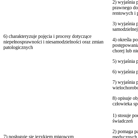
2) wyjaśnia 
prawnego dot
rentowych i
3) wyjaśnia 
samodzielnej
6) charakteryzuje pojęcia i procesy dotyczące
4) określa 
niepełnosprawności i niesamodzielności oraz zmian
postępowania
patologicznych
chorej lub n
5) wyjaśnia 
6) wyjaśnia p
7) wyjaśnia p
wielochorob
8) opisuje o
człowieka s
1) stosuje p
świadczeń
2) pomaga pa
7) posługuje się językiem migowym
medycznych