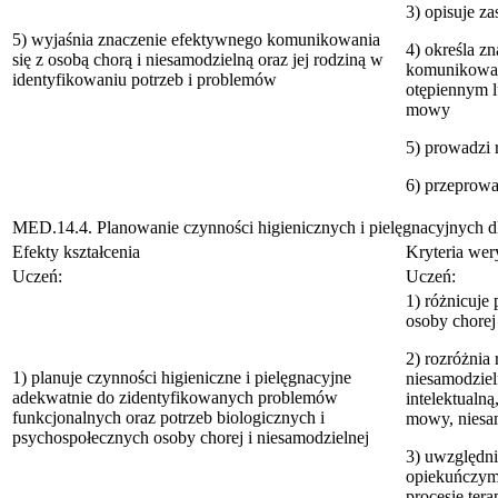
3) opisuje z
5) wyjaśnia znaczenie efektywnego komunikowania
4) określa z
się z osobą chorą i niesamodzielną oraz jej rodziną w
komunikowani
identyfikowaniu potrzeb i problemów
otępiennym l
mowy
5) prowadzi 
6) przeprowa
MED.14.4. Planowanie czynności higienicznych i pielęgnacyjnych dl
Efekty kształcenia
Kryteria wery
Uczeń:
Uczeń:
1) różnicuje
osoby chorej
2) rozróżnia 
1) planuje czynności higieniczne i pielęgnacyjne
niesamodziel
adekwatnie do zidentyfikowanych problemów
intelektualn
funkcjonalnych oraz potrzeb biologicznych i
mowy, niesam
psychospołecznych osoby chorej i niesamodzielnej
3) uwzględn
opiekuńczym
procesie ter