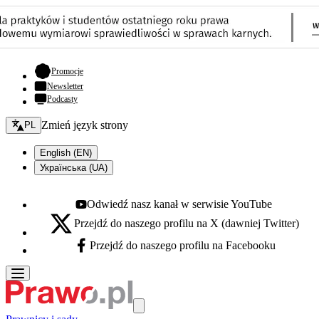
- otwiera się w nowej karcie
Promocje
Newsletter
Podcasty
Zmień język - bieżący:
Zmień język strony
PL
English (EN)
Українська (UA)
Odwiedź nasz kanał w serwisie YouTube
Youtube - otwiera się w nowej karcie
Przejdź do naszego profilu na X (dawniej Twitter)
X - otwiera się w nowej karcie
Przejdź do naszego profilu na Facebooku
Facebook - otwiera się w nowej karcie