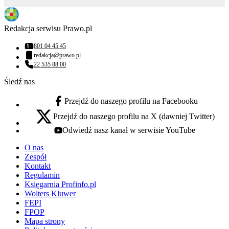
Redakcja serwisu Prawo.pl
801 04 45 45
Numer telefonu:
redakcja@prawo.pl
Adres email:
22 535 88 00
Numer telefonu:
Śledź nas
Przejdź do naszego profilu na Facebooku
facebook - otwiera się w nowej karcie
Przejdź do naszego profilu na X (dawniej Twitter)
x - otwiera się w nowej karcie
Odwiedź nasz kanał w serwisie YouTube
youtube - otwiera się w nowej karcie
O nas
Zespół
Kontakt
Regulamin
Księgarnia Profinfo.pl
Wolters Kluwer
FEPI
FPOP
Mapa strony