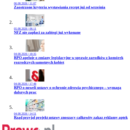
06.08.2026 | 11:07
Przejdź do artykułu:
Zaostrzone kryteria wystawiania recept już od września
05.08.2026 | 06:11
Przejdź do artykułu:
NFZ nie zapłaci za zabiegi już wykonane
04.08.2026 | 18:35
Przejdź do artykułu:
RPO apeluje o zmiany legislacyjne w sprawie zarodków z komórek
rozrodczych samotnych kobiet
04.08.2026 | 17:48
Przejdź do artykułu:
RPO o noweli ustawy o ochronie zdrowia psychicznego – wymaga
dalszych prac
04.08.2026 | 14:51
Przejdź do artykułu:
Rząd przyjął projekt ustawy znoszący całkowity zakaz reklamy aptek