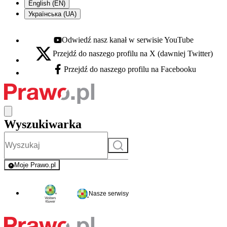
English (EN)
Українська (UA)
Odwiedź nasz kanał w serwisie YouTube
Youtube - otwiera się w nowej karcie
Przejdź do naszego profilu na X (dawniej Twitter)
X - otwiera się w nowej karcie
Przejdź do naszego profilu na Facebooku
Facebook - otwiera się w nowej karcie
Wyszukiwarka
Szukaj
Moje Prawo.pl
- rejestracja i logowanie do serwisu
Nasze serwisy