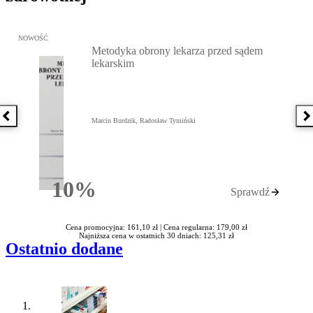
Przejdź do: Metodyka obrony lekarza przed sądem lekarskim, Marc
NOWOŚĆ
Metodyka obrony lekarza przed sądem
lekarskim
Poprzednia książka
N
Marcin Burdzik, Radosław Tymiński
10%
Sprawdź
Rabatu
Cena promocyjna: 161,10 zł |
Cena regularna: 179,00 zł
Najniższa cena w ostatnich 30 dniach: 125,31 zł
Ostatnio dodane