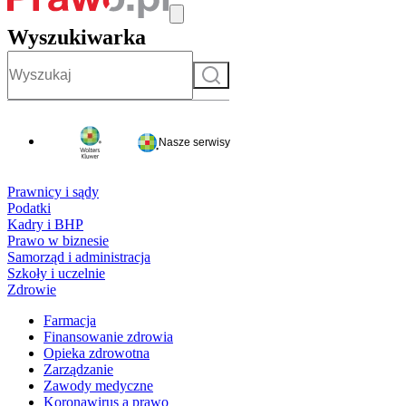
Wyszukiwarka
Szukaj
Nasze serwisy
Prawnicy i sądy
Podatki
Kadry i BHP
Prawo w biznesie
Samorząd i administracja
Szkoły i uczelnie
Zdrowie
Farmacja
Finansowanie zdrowia
Opieka zdrowotna
Zarządzanie
Zawody medyczne
Koronawirus a prawo