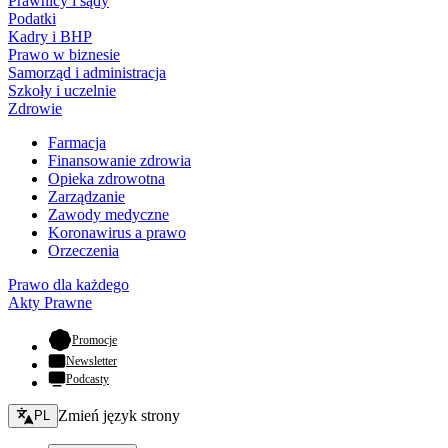
Prawnicy i sądy
Podatki
Kadry i BHP
Prawo w biznesie
Samorząd i administracja
Szkoły i uczelnie
Zdrowie
Farmacja
Finansowanie zdrowia
Opieka zdrowotna
Zarządzanie
Zawody medyczne
Koronawirus a prawo
Orzeczenia
Prawo dla każdego
Akty Prawne
- otwiera się w nowej karcie
Promocje
Newsletter
Podcasty
Zmień język - bieżący:
Zmień język strony
PL