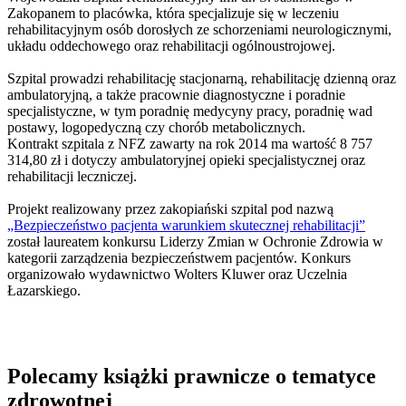
Zakopanem to placówka, która specjalizuje się w leczeniu
rehabilitacyjnym osób dorosłych ze schorzeniami neurologicznymi,
układu oddechowego oraz rehabilitacji ogólnoustrojowej.
Szpital prowadzi rehabilitację stacjonarną, rehabilitację dzienną oraz
ambulatoryjną, a także pracownie diagnostyczne i poradnie
specjalistyczne, w tym poradnię medycyny pracy, poradnię wad
postawy, logopedyczną czy chorób metabolicznych.
Kontrakt szpitala z NFZ zawarty na rok 2014 ma wartość 8 757
314,80 zł i dotyczy ambulatoryjnej opieki specjalistycznej oraz
rehabilitacji leczniczej.
Projekt realizowany przez zakopiański szpital pod nazwą
„Bezpieczeństwo pacjenta warunkiem skutecznej rehabilitacji”
został laureatem konkursu Liderzy Zmian w Ochronie Zdrowia w
kategorii zarządzenia bezpieczeństwem pacjentów. Konkurs
organizowało wydawnictwo Wolters Kluwer oraz Uczelnia
Łazarskiego.
Polecamy książki prawnicze o tematyce
zdrowotnej