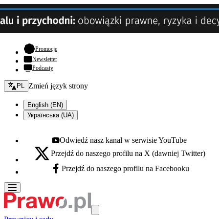
- otwiera się w nowej karcie
Promocje
Newsletter
Podcasty
Zmień język - bieżący:
Zmień język strony
PL
English (EN)
Українська (UA)
Odwiedź nasz kanał w serwisie YouTube
Youtube - otwiera się w nowej karcie
Przejdź do naszego profilu na X (dawniej Twitter)
X - otwiera się w nowej karcie
Przejdź do naszego profilu na Facebooku
Facebook - otwiera się w nowej karcie