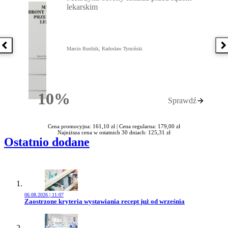
lekarskim
Poprzednia książka
N
Marcin Burdzik, Radosław Tymiński
10%
Sprawdź
Rabatu
Cena promocyjna: 161,10 zł |
Cena regularna: 179,00 zł
Najniższa cena w ostatnich 30 dniach: 125,31 zł
Ostatnio dodane
06.08.2026 | 11:07
Przejdź do artykułu:
Zaostrzone kryteria wystawiania recept już od września