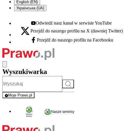
English (EN)
Українська (UA)
Odwiedź nasz kanał w serwisie YouTube
Youtube - otwiera się w nowej karcie
Przejdź do naszego profilu na X (dawniej Twitter)
X - otwiera się w nowej karcie
Przejdź do naszego profilu na Facebooku
Facebook - otwiera się w nowej karcie
Wyszukiwarka
Szukaj
Moje Prawo.pl
- rejestracja i logowanie do serwisu
Nasze serwisy