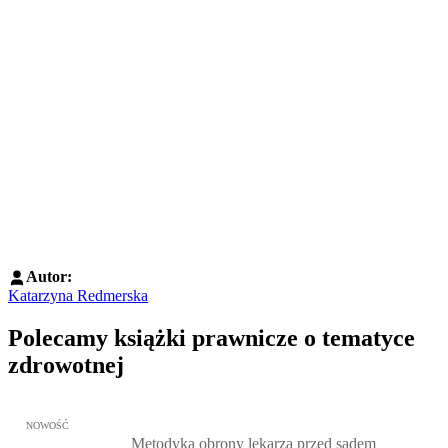
Autor:
Katarzyna Redmerska
Polecamy książki prawnicze o tematyce
zdrowotnej
Przejdź do: Metodyka obrony lekarza przed sądem lekarskim, Marc
NOWOŚĆ
Metodyka obrony lekarza przed sądem