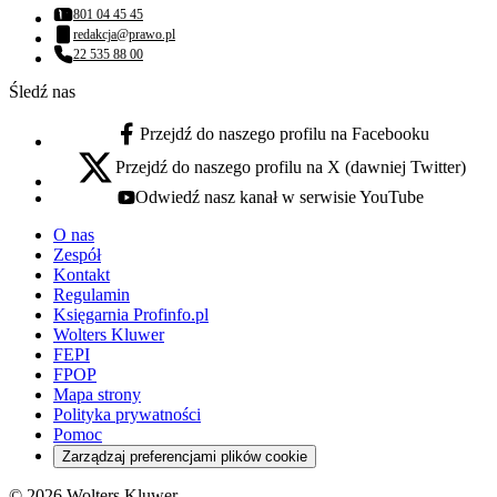
801 04 45 45
Numer telefonu:
redakcja@prawo.pl
Adres email:
22 535 88 00
Numer telefonu:
Śledź nas
Przejdź do naszego profilu na Facebooku
facebook - otwiera się w nowej karcie
Przejdź do naszego profilu na X (dawniej Twitter)
x - otwiera się w nowej karcie
Odwiedź nasz kanał w serwisie YouTube
youtube - otwiera się w nowej karcie
O nas
Zespół
Kontakt
Regulamin
Księgarnia Profinfo.pl
Wolters Kluwer
FEPI
FPOP
Mapa strony
Polityka prywatności
Pomoc
Zarządzaj preferencjami plików cookie
© 2026 Wolters Kluwer