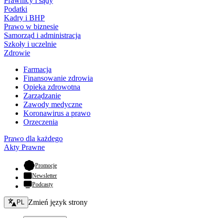
Prawnicy i sądy
Podatki
Kadry i BHP
Prawo w biznesie
Samorząd i administracja
Szkoły i uczelnie
Zdrowie
Farmacja
Finansowanie zdrowia
Opieka zdrowotna
Zarządzanie
Zawody medyczne
Koronawirus a prawo
Orzeczenia
Prawo dla każdego
Akty Prawne
- otwiera się w nowej karcie
Promocje
Newsletter
Podcasty
Zmień język - bieżący:
Zmień język strony
PL