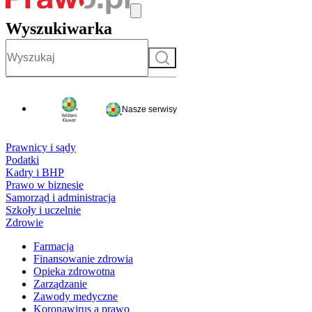
Wyszukiwarka
Szukaj
Nasze serwisy
Prawnicy i sądy
Podatki
Kadry i BHP
Prawo w biznesie
Samorząd i administracja
Szkoły i uczelnie
Zdrowie
Farmacja
Finansowanie zdrowia
Opieka zdrowotna
Zarządzanie
Zawody medyczne
Koronawirus a prawo