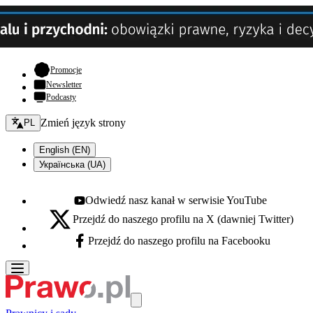
- otwiera się w nowej karcie
Promocje
Newsletter
Podcasty
Zmień język - bieżący:
Zmień język strony
PL
English (EN)
Українська (UA)
Odwiedź nasz kanał w serwisie YouTube
Youtube - otwiera się w nowej karcie
Przejdź do naszego profilu na X (dawniej Twitter)
X - otwiera się w nowej karcie
Przejdź do naszego profilu na Facebooku
Facebook - otwiera się w nowej karcie