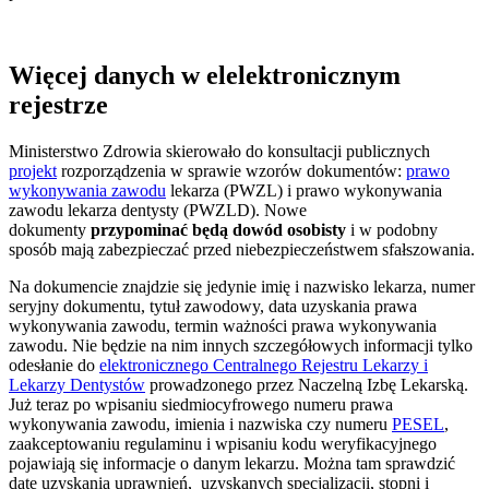
Więcej danych w elelektronicznym
rejestrze
Ministerstwo Zdrowia skierowało do konsultacji publicznych
projekt
rozporządzenia w sprawie wzorów dokumentów:
prawo
wykonywania zawodu
lekarza (PWZL) i prawo wykonywania
zawodu lekarza dentysty (PWZLD). Nowe
dokumenty
przypominać
będą
dowód osobisty
i w podobny
sposób mają zabezpieczać przed niebezpieczeństwem sfałszowania.
Na dokumencie znajdzie się jedynie imię i nazwisko lekarza, numer
seryjny dokumentu, tytuł zawodowy, data uzyskania prawa
wykonywania zawodu, termin ważności prawa wykonywania
zawodu. Nie będzie na nim innych szczegółowych informacji tylko
odesłanie do
elektronicznego Centralnego Rejestru Lekarzy i
Lekarzy Dentystów
prowadzonego przez Naczelną Izbę Lekarską.
Już teraz po wpisaniu siedmiocyfrowego numeru prawa
wykonywania zawodu, imienia i nazwiska czy numeru
PESEL
,
zaakceptowaniu regulaminu i wpisaniu kodu weryfikacyjnego
pojawiają się informacje o danym lekarzu. Można tam sprawdzić
datę uzyskania uprawnień, uzyskanych specjalizacji, stopni i