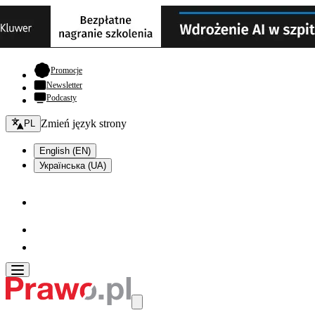
- otwiera się w nowej karcie
Promocje
Newsletter
Podcasty
Zmień język - bieżący:
Zmień język strony
PL
English (EN)
Українська (UA)