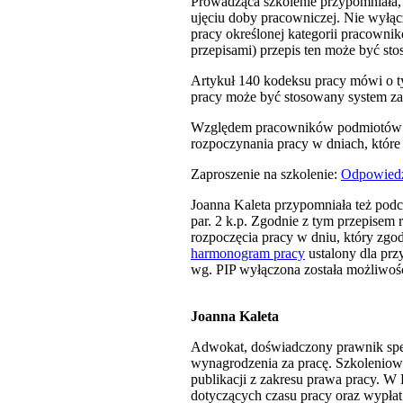
Prowadząca szkolenie przypomniała, ż
ujęciu doby pracowniczej. Nie wyłącz
pracy określonej kategorii pracowni
przepisami) przepis ten może być s
Artykuł 140 kodeksu pracy mówi o t
pracy może być stosowany system z
Względem pracowników podmiotów le
rozpoczynania pracy w dniach, które
Zaproszenie na szkolenie:
Odpowiedz
Joanna Kaleta przypomniała też podc
par. 2 k.p. Zgodnie z tym przepisem
rozpoczęcia pracy w dniu, który zgodn
harmonogram pracy
ustalony dla prz
wg. PIP wyłączona została możliwo
Joanna Kaleta
Adwokat, doświadczony prawnik spec
wynagrodzenia za pracę. Szkoleniow
publikacji z zakresu prawa pracy. 
dotyczących czasu pracy oraz wypłat