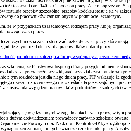
e ustawa o działalności leczniczej nie zawiera regulacji w zakresie sp
a też stosowania art. 140 par.1 kodeksu pracy. Zatem poprzez art. 5 k.p
ków regulują przepisy szczególne, przepisy kodeksu stosuje się w zakr
tosowany do pracowników zatrudnionych w podmiocie leczniczym.
ym, że w przypadkach uzasadnionych rodzajem pracy lub jej organiza
adaniowego czasu pracy.
czniczych można zatem stosować rozkłady czasu pracy które mogą 
 zgodnie z tym rozkładem są dla pracowników dniami pracy.
ialność podmiotu leczniczego a formy współpracy z personelem me
zas szkolenia, że Państwowa Inspekcja Pracy przyjęła odmienne stano
 rozkład czasu pracy może przewidywać przedział czasu, w którym pra
ie z tym rozkładem jest dla niego dniem pracy. PIP wskazuje że zgodnie 
yjętego okresu rozliczeniowego ma określać dla poszczególnych praco
ść zastosowania względem pracowników podmiotów leczniczych tzw. 
jalizujący się między innymi w zagadnieniach czasu pracy, w tym pr
iec z dużym doświadczeniem prowadzący zarówno szkolenia otwarte ja
W Departamencie Prawnym oraz Nadzoru i Kontroli GIP była ogólnopols
 wynagrodzeń za pracę i innych świadczeń ze stosunku pracy. Absolwe