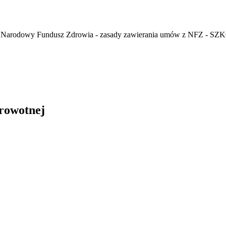
z Narodowy Fundusz Zdrowia - zasady zawierania umów z NFZ - S
drowotnej
in Burdzik, Radosław Tymiński - otwiera się w nowym oknie