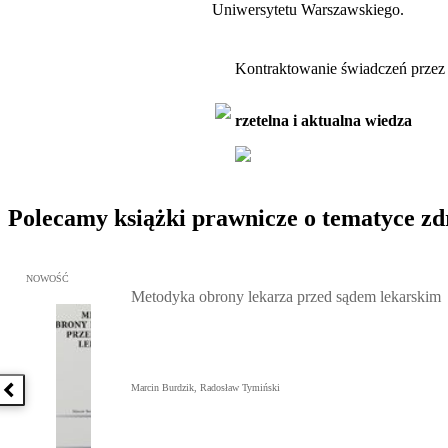
Uniwersytetu Warszawskiego.
Kontraktowanie świadczeń prze
rzetelna i aktualna wiedza
Polecamy książki prawnicze o tematyce z
Przejdź do: Metodyka obrony lekarza przed sądem lekarskim, Marc
NOWOŚĆ
Metodyka obrony lekarza przed sądem lekarskim
Marcin Burdzik, Radosław Tymiński
Poprzednia książka