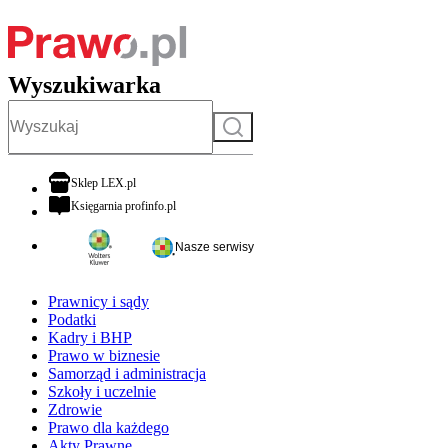
Wyszukiwarka
Szukaj
otwiera się w nowej karcie
Sklep LEX.pl
otwiera się w nowej karcie
Księgarnia profinfo.pl
Nasze serwisy
Prawnicy i sądy
Podatki
Kadry i BHP
Prawo w biznesie
Samorząd i administracja
Szkoły i uczelnie
Zdrowie
Prawo dla każdego
Akty Prawne