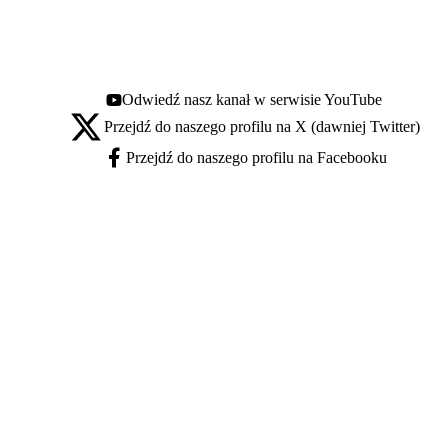
Odwiedź nasz kanał w serwisie YouTube
Youtube - otwiera się w nowej karcie
Przejdź do naszego profilu na X (dawniej Twitter)
X - otwiera się w nowej karcie
Przejdź do naszego profilu na Facebooku
Facebook - otwiera się w nowej karcie