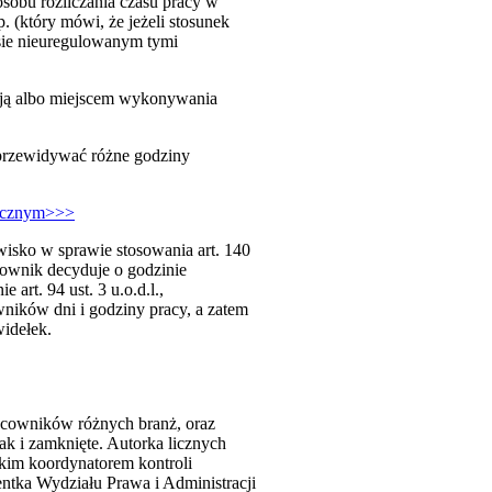
osobu rozliczania czasu pracy w
. (który mówi, że jeżeli stosunek
esie nieuregulowanym tymi
cją albo miejscem wykonywania
przewidywać różne godziny
dycznym>>>
wisko w sprawie stosowania art. 140
cownik decyduje o godzinie
art. 94 ust. 3 u.o.d.l.,
wników dni i godziny pracy, a zatem
widełek.
acowników różnych branż, oraz
k i zamknięte. Autorka licznych
kim koordynatorem kontroli
ntka Wydziału Prawa i Administracji