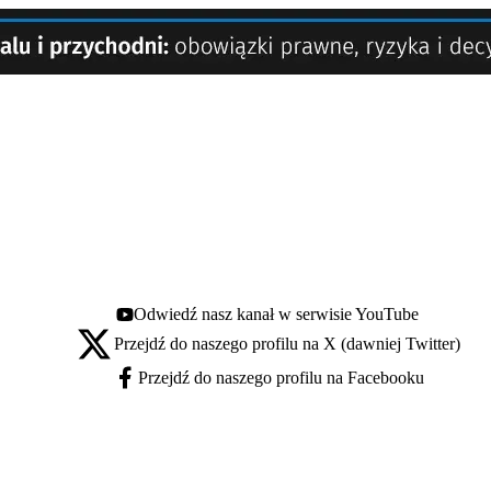
Odwiedź nasz kanał w serwisie YouTube
Youtube - otwiera się w nowej karcie
Przejdź do naszego profilu na X (dawniej Twitter)
X - otwiera się w nowej karcie
Przejdź do naszego profilu na Facebooku
Facebook - otwiera się w nowej karcie