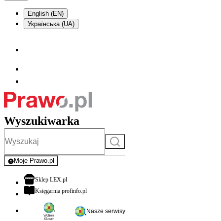
English (EN)
Українська (UA)
Wyszukiwarka
Szukaj
Moje Prawo.pl
- rejestracja i logowanie do serwisu
otwiera się w nowej karcie
Sklep LEX.pl
otwiera się w nowej karcie
Księgarnia profinfo.pl
Nasze serwisy