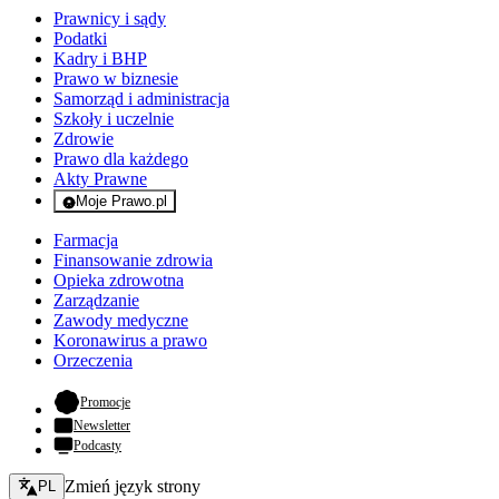
Prawnicy i sądy
Podatki
Kadry i BHP
Prawo w biznesie
Samorząd i administracja
Szkoły i uczelnie
Zdrowie
Prawo dla każdego
Akty Prawne
Moje Prawo.pl
- rejestracja i logowanie do serwisu
Farmacja
Finansowanie zdrowia
Opieka zdrowotna
Zarządzanie
Zawody medyczne
Koronawirus a prawo
Orzeczenia
- otwiera się w nowej karcie
Promocje
Newsletter
Podcasty
Zmień język - bieżący:
Zmień język strony
PL