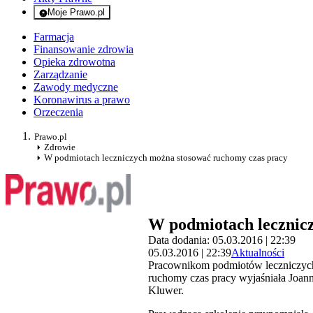
Moje Prawo.pl
- rejestracja i logowanie do serwisu
Farmacja
Finansowanie zdrowia
Opieka zdrowotna
Zarządzanie
Zawody medyczne
Koronawirus a prawo
Orzeczenia
Prawo.pl
Zdrowie
W podmiotach leczniczych można stosować ruchomy czas pracy
W podmiotach lecznic
Data dodania: 05.03.2016 | 22:39
05.03.2016 | 22:39
Aktualności
Pracownikom podmiotów leczniczych
ruchomy czas pracy wyjaśniała Joan
Kluwer.