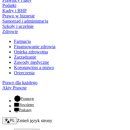
Prawnicy i sądy
Podatki
Kadry i BHP
Prawo w biznesie
Samorząd i administracja
Szkoły i uczelnie
Zdrowie
Farmacja
Finansowanie zdrowia
Opieka zdrowotna
Zarządzanie
Zawody medyczne
Koronawirus a prawo
Orzeczenia
Prawo dla każdego
Akty Prawne
- otwiera się w nowej karcie
Promocje
Newsletter
Podcasty
Zmień język - bieżący:
Zmień język strony
PL