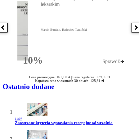
lekarskim
Poprzednia książka
N
Marcin Burdzik, Radosław Tymiński
10%
Sprawdź
Rabatu
Cena promocyjna: 161,10 zł |
Cena regularna: 179,00 zł
Najniższa cena w ostatnich 30 dniach: 125,31 zł
Ostatnio dodane
11:07
Przejdź do artykułu:
Zaostrzone kryteria wystawiania recept już od września