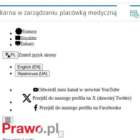
- otwiera się w nowej karcie
Promocje
Newsletter
Podcasty
Zmień język - bieżący:
Zmień język strony
PL
English (EN)
Українська (UA)
Odwiedź nasz kanał w serwisie YouTube
Youtube - otwiera się w nowej karcie
Przejdź do naszego profilu na X (dawniej Twitter)
X - otwiera się w nowej karcie
Przejdź do naszego profilu na Facebooku
Facebook - otwiera się w nowej karcie