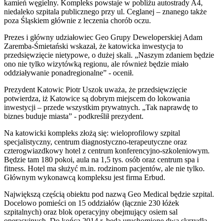
kamień węgielny. Kompleks powstaje w pobliżu autostrady A4,
niedaleko szpitala publicznego przy ul. Ceglanej – znanego także
poza Śląskiem głównie z leczenia chorób oczu.
Prezes i główny udziałowiec Geo Grupy Deweloperskiej Adam
Zaremba-Śmietański wskazał, że katowicka inwestycja to
przedsięwzięcie nietypowe, o dużej skali. „Naszym zdaniem będzie
ono nie tylko wizytówką regionu, ale również będzie miało
oddziaływanie ponadregionalne” - ocenił.
Prezydent Katowic Piotr Uszok uważa, że przedsięwzięcie
potwierdza, iż Katowice są dobrym miejscem do lokowania
inwestycji – przede wszystkim prywatnych. „Tak naprawdę to
biznes buduje miasta” - podkreślił prezydent.
Na katowicki kompleks złożą się: wieloprofilowy szpital
specjalistyczny, centrum diagnostyczno-terapeutyczne oraz
czterogwiazdkowy hotel z centrum konferencyjno-szkoleniowym.
Będzie tam 180 pokoi, aula na 1,5 tys. osób oraz centrum spa i
fitness. Hotel ma służyć m.in. rodzinom pacjentów, ale nie tylko.
Głównym wykonawcą kompleksu jest firma Erbud.
Największą częścią obiektu pod nazwą Geo Medical będzie szpital.
Docelowo pomieści on 15 oddziałów (łącznie 230 łóżek
szpitalnych) oraz blok operacyjny obejmujący osiem sal
operacyjnych. Do końca 2014 r. będą uruchomione dwa skrzydła