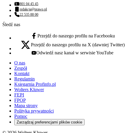
801 04 45 45
Numer telefonu:
redakcja@prawo.pl
Adres email:
22 535 88 00
Numer telefonu:
Śledź nas
Przejdź do naszego profilu na Facebooku
facebook - otwiera się w nowej karcie
Przejdź do naszego profilu na X (dawniej Twitter)
x - otwiera się w nowej karcie
Odwiedź nasz kanał w serwisie YouTube
youtube - otwiera się w nowej karcie
O nas
Zespół
Kontakt
Regulamin
Księgarnia Profinfo.pl
Wolters Kluwer
FEPI
FPOP
Mapa strony
Polityka prywatności
Pomoc
Zarządzaj preferencjami plików cookie
© 2026 Wolters Kluwer