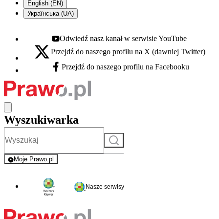
English (EN)
Українська (UA)
Odwiedź nasz kanał w serwisie YouTube
Youtube - otwiera się w nowej karcie
Przejdź do naszego profilu na X (dawniej Twitter)
X - otwiera się w nowej karcie
Przejdź do naszego profilu na Facebooku
Facebook - otwiera się w nowej karcie
Wyszukiwarka
Szukaj
Moje Prawo.pl
- rejestracja i logowanie do serwisu
Nasze serwisy