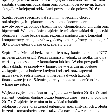
szpitala z ośmioma oddziałami oraz blokiem operacyjnym; trzecie
skrzydło z kolejnymi oddziałami powstanie do połowy 2016 r.
Szpital będzie specjalizował się m.in. w leczeniu chorób
onkologicznych – planowane jest kompleksowe leczenie
nowotworów za pomocą trzech metod: chemioterapii, chirurgii oraz
hipertermii. W kompleksie znajdzie się też także zakład diagnostyki
obrazowej, gdzie będzie m.in. rezonans magnetyczny, tomograf
komputerowy, rentgen cyfrowy, densytometr cyfrowy, mammograf
3D z tomosyntezą obrazu oraz aparaty USG.
Szpital Geo Medical będzie starał się o uzyskanie kontraktu z NFZ
na pełen zakres usług. Prezes zaznaczył jednak, że spółka ma dwa
warianty biznesplanu: z kontraktem lub bez. W obu przypadkach
plan zakłada, że przepływy finansowe wystarczą na obsługę
zaciągniętego na budowę kredytu i odsetek oraz zapewnią
nadwyżkę. Przedsięwzięcie w niespełna dwóch trzecich
finansowane jest z 15-letniego kredytu; pozostała część to środki
własne inwestora.
Większa część kompleksu ma być gotowa w końcu 2016 r. Ostatni
element - centrum diagnostyczno-terapeutyczne – ruszy w połowie
2017 r. Znajdzie się w nim m.in. zakład rehabilitacji
ogólnoustrojowej oraz zespół gabinetów specjalistycznych z ofertą
leczenia stomatologicznego – także dla pacjentów z zagranicy.