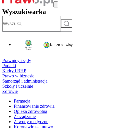
Wyszukiwarka
Szukaj
Nasze serwisy
Prawnicy i sądy
Podatki
Kadry i BHP
Prawo w biznesie
Samorząd i administracja
Szkoły i uczelnie
Zdrowie
Farmacja
Finansowanie zdrowia
Opieka zdrowotna
Zarządzanie
Zawody medyczne
Koronawirus a prawo