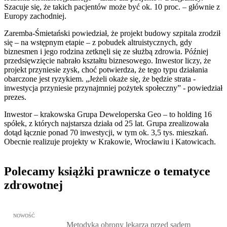
Szacuje się, że takich pacjentów może być ok. 10 proc. – głównie z
Europy zachodniej.
Zaremba-Śmietański powiedział, że projekt budowy szpitala zrodził
się – na wstępnym etapie – z pobudek altruistycznych, gdy
biznesmen i jego rodzina zetknęli się ze służbą zdrowia. Później
przedsięwzięcie nabrało kształtu biznesowego. Inwestor liczy, że
projekt przyniesie zysk, choć potwierdza, że tego typu działania
obarczone jest ryzykiem. „Jeżeli okaże się, że będzie strata -
inwestycja przyniesie przynajmniej pożytek społeczny” - powiedział
prezes.
Inwestor – krakowska Grupa Deweloperska Geo – to holding 16
spółek, z których najstarsza działa od 25 lat. Grupa zrealizowała
dotąd łącznie ponad 70 inwestycji, w tym ok. 3,5 tys. mieszkań.
Obecnie realizuje projekty w Krakowie, Wrocławiu i Katowicach.
Polecamy książki prawnicze o tematyce
zdrowotnej
Przejdź do: Metodyka obrony lekarza przed sądem lekarskim, Marc
NOWOŚĆ
Metodyka obrony lekarza przed sądem