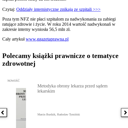
Czytaj:
Oddziały internistyczne znikają ze szpitali >>>
Poza tym NFZ nie płaci szpitalom za nadwykonania za zabiegi
ratujące zdrowie i życie. W roku 2014 wartość nadwykonań w
zakresie interny wyniosła 56,5 mln zł.
Cały artykuł
www.ggazetaprawna.pl
Polecamy książki prawnicze o tematyce
zdrowotnej
Przejdź do: Metodyka obrony lekarza przed sądem lekarskim, Marc
NOWOŚĆ
Metodyka obrony lekarza przed sądem
lekarskim
Poprzednia książka
N
Marcin Burdzik, Radosław Tymiński