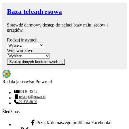
Baza teleadresowa
Sprawdź darmowy dostęp do pełnej bazy m.in. sądów i
urzędów.
Rodzaj instytucji:
Województwo:
Szukaj danych kontaktowych
Redakcja serwisu Prawo.pl
801 04 45 45
Numer telefonu:
redakcja@prawo.pl
Adres email:
22 535 88 00
Numer telefonu:
Śledź nas
Przejdź do naszego profilu na Facebooku
facebook - otwiera się w nowej karcie