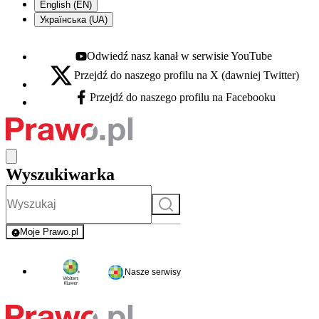
English (EN)
Українська (UA)
Odwiedź nasz kanał w serwisie YouTube
Youtube - otwiera się w nowej karcie
Przejdź do naszego profilu na X (dawniej Twitter)
X - otwiera się w nowej karcie
Przejdź do naszego profilu na Facebooku
Facebook - otwiera się w nowej karcie
Wyszukiwarka
Szukaj
Moje Prawo.pl
- rejestracja i logowanie do serwisu
Nasze serwisy