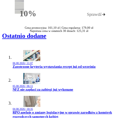
10%
Sprawdź
Rabatu
Cena promocyjna: 161,10 zł |
Cena regularna: 179,00 zł
Najniższa cena w ostatnich 30 dniach: 125,31 zł
Ostatnio dodane
06.08.2026 | 11:07
Przejdź do artykułu:
Zaostrzone kryteria wystawiania recept już od września
05.08.2026 | 06:11
Przejdź do artykułu:
NFZ nie zapłaci za zabiegi już wykonane
04.08.2026 | 18:35
Przejdź do artykułu:
RPO apeluje o zmiany legislacyjne w sprawie zarodków z komórek
rozrodczych samotnych kobiet