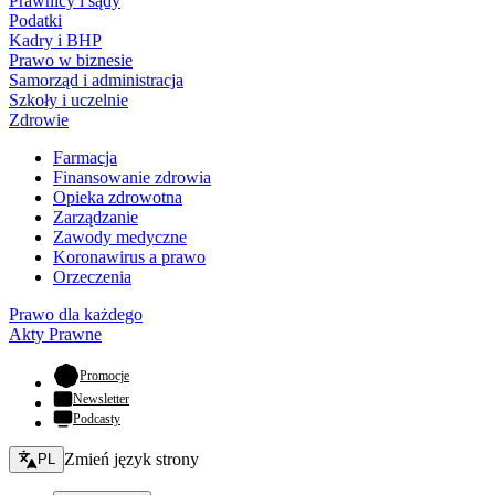
Prawnicy i sądy
Podatki
Kadry i BHP
Prawo w biznesie
Samorząd i administracja
Szkoły i uczelnie
Zdrowie
Farmacja
Finansowanie zdrowia
Opieka zdrowotna
Zarządzanie
Zawody medyczne
Koronawirus a prawo
Orzeczenia
Prawo dla każdego
Akty Prawne
- otwiera się w nowej karcie
Promocje
Newsletter
Podcasty
Zmień język - bieżący:
Zmień język strony
PL