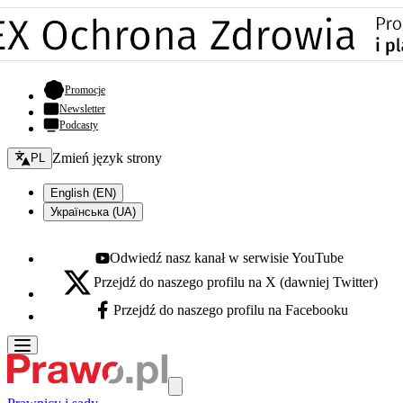
- otwiera się w nowej karcie
Promocje
Newsletter
Podcasty
Zmień język - bieżący:
Zmień język strony
PL
English (EN)
Українська (UA)
Odwiedź nasz kanał w serwisie YouTube
Youtube - otwiera się w nowej karcie
Przejdź do naszego profilu na X (dawniej Twitter)
X - otwiera się w nowej karcie
Przejdź do naszego profilu na Facebooku
Facebook - otwiera się w nowej karcie