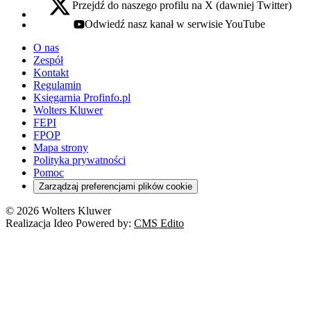
Przejdź do naszego profilu na X (dawniej Twitter)
x - otwiera się w nowej karcie
Odwiedź nasz kanał w serwisie YouTube
youtube - otwiera się w nowej karcie
O nas
Zespół
Kontakt
Regulamin
Księgarnia Profinfo.pl
Wolters Kluwer
FEPI
FPOP
Mapa strony
Polityka prywatności
Pomoc
Zarządzaj preferencjami plików cookie
© 2026 Wolters Kluwer
Realizacja Ideo Powered by:
CMS Edito