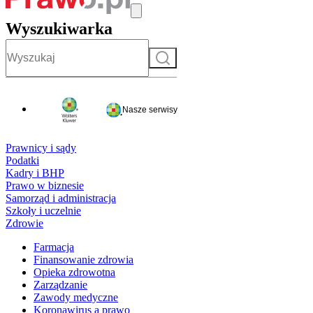
Wyszukiwarka
Szukaj
Nasze serwisy
Prawnicy i sądy
Podatki
Kadry i BHP
Prawo w biznesie
Samorząd i administracja
Szkoły i uczelnie
Zdrowie
Farmacja
Finansowanie zdrowia
Opieka zdrowotna
Zarządzanie
Zawody medyczne
Koronawirus a prawo