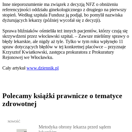
Inne nieporozumienie ma związek z decyzją NFZ o obniżeniu
referencyjności oddziału ginekologicznego z drugiego na pierwszy
stopień. Według szpitala Fundusz ją podjął, bo pomylił nazwiska
dyżurujących lekarzy (później wycofał się z decyzji).
Sprawa bliźniaków ośmieliła też innych pacjentów, którzy czują się
skrzywdzeni przez włocławski szpital. – Zawsze mieliśmy sprawy o
błędy lekarskie, ale nigdy aż tyle. Tylko w tym roku wpłynęło 11
spraw dotyczących błędów w tej konkretnej placówce – przyznaje
Krzysztof Kwiatkowski, zastępca prokuratora z Prokuratury
Rejonowej we Włocławku.
Cały artykuł
www.dziennik.pl
Polecamy książki prawnicze o tematyce
zdrowotnej
Przejdź do: Metodyka obrony lekarza przed sądem lekarskim, Marc
NOWOŚĆ
Metodyka obrony lekarza przed sądem