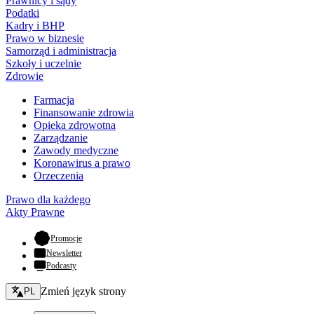
Prawnicy i sądy
Podatki
Kadry i BHP
Prawo w biznesie
Samorząd i administracja
Szkoły i uczelnie
Zdrowie
Farmacja
Finansowanie zdrowia
Opieka zdrowotna
Zarządzanie
Zawody medyczne
Koronawirus a prawo
Orzeczenia
Prawo dla każdego
Akty Prawne
- otwiera się w nowej karcie
Promocje
Newsletter
Podcasty
Zmień język - bieżący:
Zmień język strony
PL