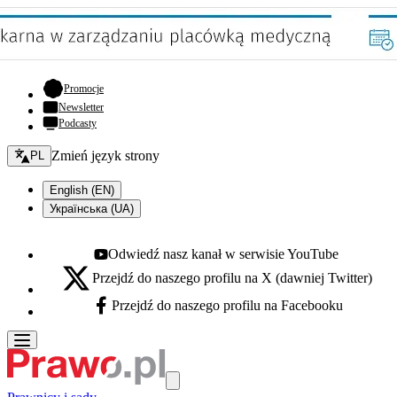
- otwiera się w nowej karcie
Promocje
Newsletter
Podcasty
Zmień język - bieżący:
Zmień język strony
PL
English (EN)
Українська (UA)
Odwiedź nasz kanał w serwisie YouTube
Youtube - otwiera się w nowej karcie
Przejdź do naszego profilu na X (dawniej Twitter)
X - otwiera się w nowej karcie
Przejdź do naszego profilu na Facebooku
Facebook - otwiera się w nowej karcie