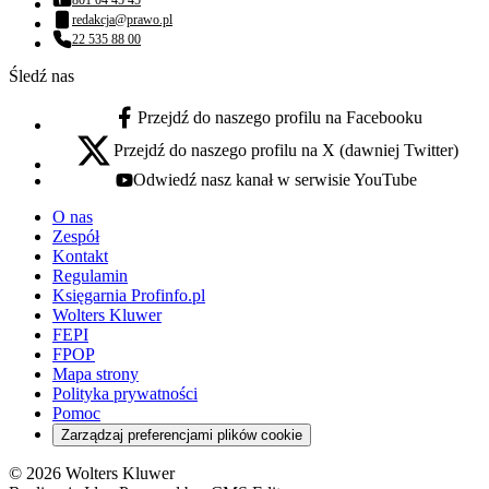
801 04 45 45
Numer telefonu:
redakcja@prawo.pl
Adres email:
22 535 88 00
Numer telefonu:
Śledź nas
Przejdź do naszego profilu na Facebooku
facebook - otwiera się w nowej karcie
Przejdź do naszego profilu na X (dawniej Twitter)
x - otwiera się w nowej karcie
Odwiedź nasz kanał w serwisie YouTube
youtube - otwiera się w nowej karcie
O nas
Zespół
Kontakt
Regulamin
Księgarnia Profinfo.pl
Wolters Kluwer
FEPI
FPOP
Mapa strony
Polityka prywatności
Pomoc
Zarządzaj preferencjami plików cookie
© 2026 Wolters Kluwer