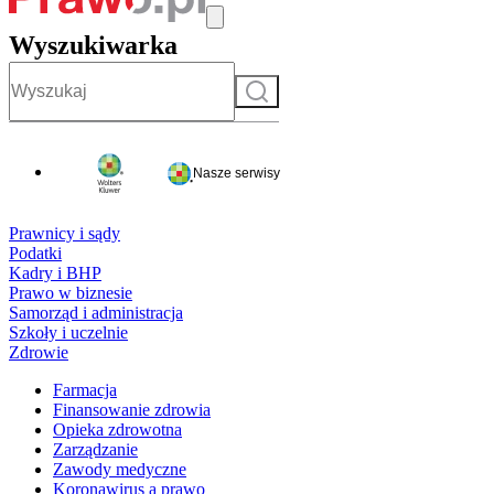
Wyszukiwarka
Szukaj
Nasze serwisy
Prawnicy i sądy
Podatki
Kadry i BHP
Prawo w biznesie
Samorząd i administracja
Szkoły i uczelnie
Zdrowie
Farmacja
Finansowanie zdrowia
Opieka zdrowotna
Zarządzanie
Zawody medyczne
Koronawirus a prawo