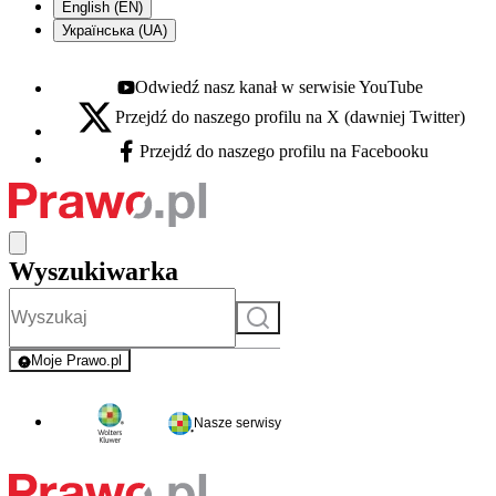
English (EN)
Українська (UA)
Odwiedź nasz kanał w serwisie YouTube
Youtube - otwiera się w nowej karcie
Przejdź do naszego profilu na X (dawniej Twitter)
X - otwiera się w nowej karcie
Przejdź do naszego profilu na Facebooku
Facebook - otwiera się w nowej karcie
Wyszukiwarka
Szukaj
Moje Prawo.pl
- rejestracja i logowanie do serwisu
Nasze serwisy