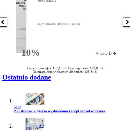
lekarskim
Poprzednia książka
N
Marcin Burdzik, Radosław Tymiński
10%
Sprawdź
Rabatu
Cena promocyjna: 161,10 zł |
Cena regularna: 179,00 zł
Najniższa cena w ostatnich 30 dniach: 125,31 zł
Ostatnio dodane
06:07
Przejdź do artykułu:
Zaostrzone kryteria wystawiania recept już od września