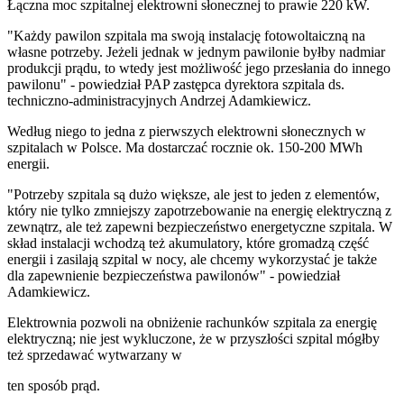
Łączna moc szpitalnej elektrowni słonecznej to prawie 220 kW.
"Każdy pawilon szpitala ma swoją instalację fotowoltaiczną na
własne potrzeby. Jeżeli jednak w jednym pawilonie byłby nadmiar
produkcji prądu, to wtedy jest możliwość jego przesłania do innego
pawilonu" - powiedział PAP zastępca dyrektora szpitala ds.
techniczno-administracyjnych Andrzej Adamkiewicz.
Według niego to jedna z pierwszych elektrowni słonecznych w
szpitalach w Polsce. Ma dostarczać rocznie ok. 150-200 MWh
energii.
"Potrzeby szpitala są dużo większe, ale jest to jeden z elementów,
który nie tylko zmniejszy zapotrzebowanie na energię elektryczną z
zewnątrz, ale też zapewni bezpieczeństwo energetyczne szpitala. W
skład instalacji wchodzą też akumulatory, które gromadzą część
energii i zasilają szpital w nocy, ale chcemy wykorzystać je także
dla zapewnienie bezpieczeństwa pawilonów" - powiedział
Adamkiewicz.
Elektrownia pozwoli na obniżenie rachunków szpitala za energię
elektryczną; nie jest wykluczone, że w przyszłości szpital mógłby
też sprzedawać wytwarzany w
ten sposób prąd.