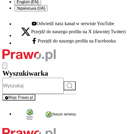
English (EN)
Українська (UA)
Odwiedź nasz kanał w serwisie YouTube
Youtube - otwiera się w nowej karcie
Przejdź do naszego profilu na X (dawniej Twitter)
X - otwiera się w nowej karcie
Przejdź do naszego profilu na Facebooku
Facebook - otwiera się w nowej karcie
Wyszukiwarka
Szukaj
Moje Prawo.pl
- rejestracja i logowanie do serwisu
Nasze serwisy