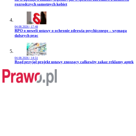
rozrodczych samotnych kobiet
04.08.2026 | 17:48
Przejdź do artykułu:
RPO o noweli ustawy o ochronie zdrowia psychicznego – wymaga
dalszych prac
04.08.2026 | 14:51
Przejdź do artykułu:
Rząd przyjął projekt ustawy znoszący całkowity zakaz reklamy aptek