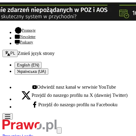
- otwiera się w nowej karcie
Promocje
Newsletter
Podcasty
Zmień język - bieżący:
Zmień język strony
PL
English (EN)
Українська (UA)
Odwiedź nasz kanał w serwisie YouTube
Youtube - otwiera się w nowej karcie
Przejdź do naszego profilu na X (dawniej Twitter)
X - otwiera się w nowej karcie
Przejdź do naszego profilu na Facebooku
Facebook - otwiera się w nowej karcie