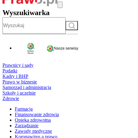
Wyszukiwarka
Szukaj
Nasze serwisy
Prawnicy i sądy
Podatki
Kadry i BHP
Prawo w biznesie
Samorząd i administracja
Szkoły i uczelnie
Zdrowie
Farmacja
Finansowanie zdrowia
Opieka zdrowotna
Zarządzanie
Zawody medyczne
Koronawirus a prawo