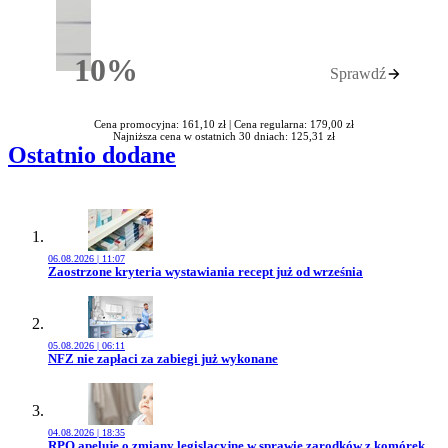
10%
Sprawdź
Rabatu
Cena promocyjna: 161,10 zł |
Cena regularna: 179,00 zł
Najniższa cena w ostatnich 30 dniach: 125,31 zł
Ostatnio dodane
06.08.2026 | 11:07
Przejdź do artykułu:
Zaostrzone kryteria wystawiania recept już od września
05.08.2026 | 06:11
Przejdź do artykułu:
NFZ nie zapłaci za zabiegi już wykonane
04.08.2026 | 18:35
Przejdź do artykułu:
RPO apeluje o zmiany legislacyjne w sprawie zarodków z komórek