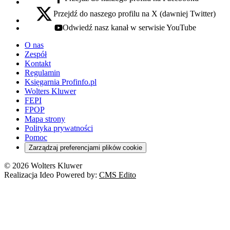
facebook - otwiera się w nowej karcie
Przejdź do naszego profilu na X (dawniej Twitter)
x - otwiera się w nowej karcie
Odwiedź nasz kanał w serwisie YouTube
youtube - otwiera się w nowej karcie
O nas
Zespół
Kontakt
Regulamin
Księgarnia Profinfo.pl
Wolters Kluwer
FEPI
FPOP
Mapa strony
Polityka prywatności
Pomoc
Zarządzaj preferencjami plików cookie
© 2026 Wolters Kluwer
Realizacja Ideo Powered by:
CMS Edito