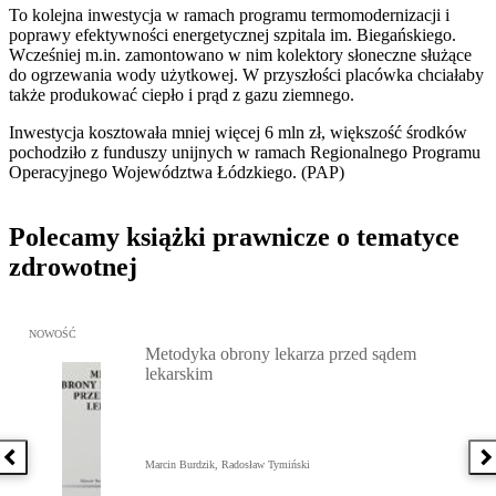
To kolejna inwestycja w ramach programu termomodernizacji i
poprawy efektywności energetycznej szpitala im. Biegańskiego.
Wcześniej m.in. zamontowano w nim kolektory słoneczne służące
do ogrzewania wody użytkowej. W przyszłości placówka chciałaby
także produkować ciepło i prąd z gazu ziemnego.
Inwestycja kosztowała mniej więcej 6 mln zł, większość środków
pochodziło z funduszy unijnych w ramach Regionalnego Programu
Operacyjnego Województwa Łódzkiego. (PAP)
Polecamy książki prawnicze o tematyce
zdrowotnej
Przejdź do: Metodyka obrony lekarza przed sądem lekarskim, Marc
NOWOŚĆ
Metodyka obrony lekarza przed sądem
lekarskim
Poprzednia książka
N
Marcin Burdzik, Radosław Tymiński