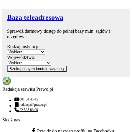
Baza teleadresowa
Sprawdź darmowy dostęp do pełnej bazy m.in. sądów i
urzędów.
Rodzaj instytucji:
Województwo:
Szukaj danych kontaktowych
Redakcja serwisu Prawo.pl
801 04 45 45
Numer telefonu:
redakcja@prawo.pl
Adres email:
22 535 88 00
Numer telefonu:
Śledź nas
Przejdź do naszego profilu na Facebooku