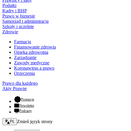
Prawnicy i sądy
Podatki
Kadry i BHP
Prawo w biznesie
Samorząd i administracja
Szkoły i uczelnie
Zdrowie
Farmacja
Finansowanie zdrowia
Opieka zdrowotna
Zarządzanie
Zawody medyczne
Koronawirus a prawo
Orzeczenia
Prawo dla każdego
Akty Prawne
- otwiera się w nowej karcie
Promocje
Newsletter
Podcasty
Zmień język - bieżący:
Zmień język strony
PL