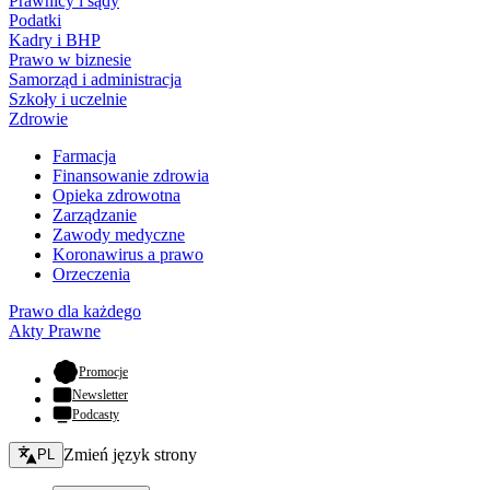
Prawnicy i sądy
Podatki
Kadry i BHP
Prawo w biznesie
Samorząd i administracja
Szkoły i uczelnie
Zdrowie
Farmacja
Finansowanie zdrowia
Opieka zdrowotna
Zarządzanie
Zawody medyczne
Koronawirus a prawo
Orzeczenia
Prawo dla każdego
Akty Prawne
- otwiera się w nowej karcie
Promocje
Newsletter
Podcasty
Zmień język - bieżący:
Zmień język strony
PL