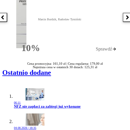
Poprzednia książka
N
Marcin Burdzik, Radosław Tymiński
10%
Sprawdź
Rabatu
Cena promocyjna: 161,10 zł |
Cena regularna: 179,00 zł
Najniższa cena w ostatnich 30 dniach: 125,31 zł
Ostatnio dodane
06:11
Przejdź do artykułu:
NFZ nie zapłaci za zabiegi już wykonane
04.08.2026 | 18:35