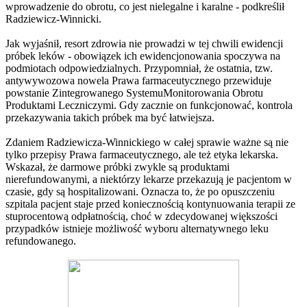
wprowadzenie do obrotu, co jest nielegalne i karalne - podkreślił
Radziewicz-Winnicki.
Jak wyjaśnił, resort zdrowia nie prowadzi w tej chwili ewidencji
próbek leków - obowiązek ich ewidencjonowania spoczywa na
podmiotach odpowiedzialnych. Przypomniał, że ostatnia, tzw.
antywywozowa nowela Prawa farmaceutycznego przewiduje
powstanie Zintegrowanego SystemuMonitorowania Obrotu
Produktami Leczniczymi. Gdy zacznie on funkcjonować, kontrola
przekazywania takich próbek ma być łatwiejsza.
Zdaniem Radziewicza-Winnickiego w całej sprawie ważne są nie
tylko przepisy Prawa farmaceutycznego, ale też etyka lekarska.
Wskazał, że darmowe próbki zwykle są produktami
nierefundowanymi, a niektórzy lekarze przekazują je pacjentom w
czasie, gdy są hospitalizowani. Oznacza to, że po opuszczeniu
szpitala pacjent staje przed koniecznością kontynuowania terapii ze
stuprocentową odpłatnością, choć w zdecydowanej większości
przypadków istnieje możliwość wyboru alternatywnego leku
refundowanego.