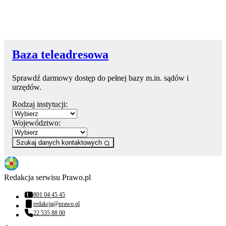
Baza teleadresowa
Sprawdź darmowy dostęp do pełnej bazy m.in. sądów i
urzędów.
Rodzaj instytucji:
Województwo:
Szukaj danych kontaktowych
Redakcja serwisu Prawo.pl
801 04 45 45
Numer telefonu:
redakcja@prawo.pl
Adres email:
22 535 88 00
Numer telefonu: