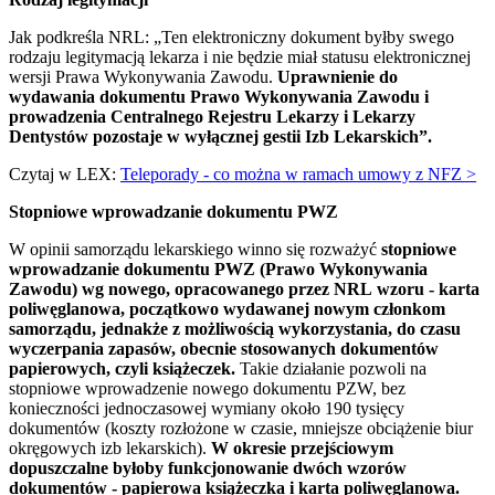
Jak podkreśla NRL: „Ten elektroniczny dokument byłby swego
rodzaju legitymacją lekarza i nie będzie miał statusu elektronicznej
wersji Prawa Wykonywania Zawodu.
Uprawnienie do
wydawania dokumentu Prawo Wykonywania Zawodu i
prowadzenia Centralnego Rejestru Lekarzy i Lekarzy
Dentystów pozostaje w wyłącznej gestii Izb Lekarskich”.
Czytaj w LEX:
Teleporady - co można w ramach umowy z NFZ >
Stopniowe wprowadzanie dokumentu PWZ
W opinii samorządu lekarskiego winno się rozważyć
stopniowe
wprowadzanie dokumentu PWZ (Prawo Wykonywania
Zawodu) wg nowego, opracowanego przez NRL wzoru - karta
poliwęglanowa, początkowo wydawanej nowym członkom
samorządu, jednakże z możliwością wykorzystania, do czasu
wyczerpania zapasów, obecnie stosowanych dokumentów
papierowych, czyli książeczek.
Takie działanie pozwoli na
stopniowe wprowadzenie nowego dokumentu PZW, bez
konieczności jednoczasowej wymiany około 190 tysięcy
dokumentów (koszty rozłożone w czasie, mniejsze obciążenie biur
okręgowych izb lekarskich).
W okresie przejściowym
dopuszczalne byłoby funkcjonowanie dwóch wzorów
dokumentów - papierowa książeczka i karta poliwęglanowa.