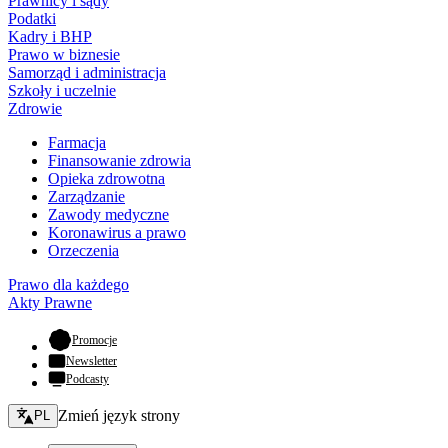
Prawnicy i sądy
Podatki
Kadry i BHP
Prawo w biznesie
Samorząd i administracja
Szkoły i uczelnie
Zdrowie
Farmacja
Finansowanie zdrowia
Opieka zdrowotna
Zarządzanie
Zawody medyczne
Koronawirus a prawo
Orzeczenia
Prawo dla każdego
Akty Prawne
- otwiera się w nowej karcie
Promocje
Newsletter
Podcasty
Zmień język - bieżący:
Zmień język strony
PL