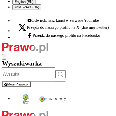
English (EN)
Українська (UA)
Odwiedź nasz kanał w serwisie YouTube
Youtube - otwiera się w nowej karcie
Przejdź do naszego profilu na X (dawniej Twitter)
X - otwiera się w nowej karcie
Przejdź do naszego profilu na Facebooku
Facebook - otwiera się w nowej karcie
Wyszukiwarka
Szukaj
Moje Prawo.pl
- rejestracja i logowanie do serwisu
Nasze serwisy