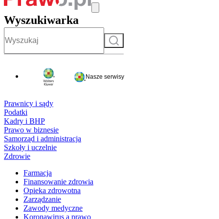
Wyszukiwarka
Szukaj
Nasze serwisy
Prawnicy i sądy
Podatki
Kadry i BHP
Prawo w biznesie
Samorząd i administracja
Szkoły i uczelnie
Zdrowie
Farmacja
Finansowanie zdrowia
Opieka zdrowotna
Zarządzanie
Zawody medyczne
Koronawirus a prawo