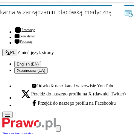
- otwiera się w nowej karcie
Promocje
Newsletter
Podcasty
Zmień język - bieżący:
Zmień język strony
PL
English (EN)
Українська (UA)
Odwiedź nasz kanał w serwisie YouTube
Youtube - otwiera się w nowej karcie
Przejdź do naszego profilu na X (dawniej Twitter)
X - otwiera się w nowej karcie
Przejdź do naszego profilu na Facebooku
Facebook - otwiera się w nowej karcie