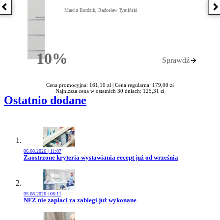
Poprzednia książka
N
Marcin Burdzik, Radosław Tymiński
10%
Sprawdź
Rabatu
Cena promocyjna: 161,10 zł |
Cena regularna: 179,00 zł
Najniższa cena w ostatnich 30 dniach: 125,31 zł
Ostatnio dodane
06.08.2026 | 11:07
Przejdź do artykułu:
Zaostrzone kryteria wystawiania recept już od września
05.08.2026 | 06:11
Przejdź do artykułu:
NFZ nie zapłaci za zabiegi już wykonane