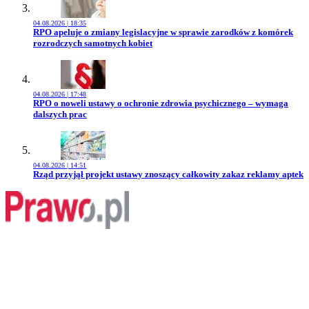
04.08.2026 | 18:35
Przejdź do artykułu:
RPO apeluje o zmiany legislacyjne w sprawie zarodków z komórek
rozrodczych samotnych kobiet
04.08.2026 | 17:48
Przejdź do artykułu:
RPO o noweli ustawy o ochronie zdrowia psychicznego – wymaga
dalszych prac
04.08.2026 | 14:51
Przejdź do artykułu:
Rząd przyjął projekt ustawy znoszący całkowity zakaz reklamy aptek