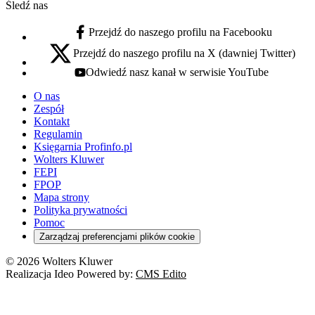
Śledź nas
Przejdź do naszego profilu na Facebooku
facebook - otwiera się w nowej karcie
Przejdź do naszego profilu na X (dawniej Twitter)
x - otwiera się w nowej karcie
Odwiedź nasz kanał w serwisie YouTube
youtube - otwiera się w nowej karcie
O nas
Zespół
Kontakt
Regulamin
Księgarnia Profinfo.pl
Wolters Kluwer
FEPI
FPOP
Mapa strony
Polityka prywatności
Pomoc
Zarządzaj preferencjami plików cookie
© 2026 Wolters Kluwer
Realizacja Ideo Powered by:
CMS Edito