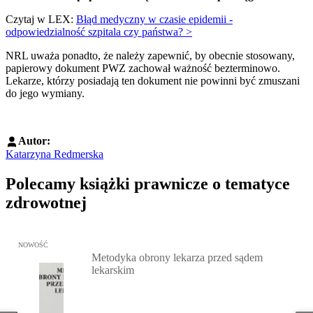
Czytaj w LEX:
Błąd medyczny w czasie epidemii -
odpowiedzialność szpitala czy państwa? >
NRL uważa ponadto, że należy zapewnić, by obecnie stosowany,
papierowy dokument PWZ zachował ważność bezterminowo.
Lekarze, którzy posiadają ten dokument nie powinni być zmuszani
do jego wymiany.
Autor:
Katarzyna Redmerska
Polecamy książki prawnicze o tematyce
zdrowotnej
Przejdź do: Metodyka obrony lekarza przed sądem lekarskim, Marc
NOWOŚĆ
Metodyka obrony lekarza przed sądem
lekarskim