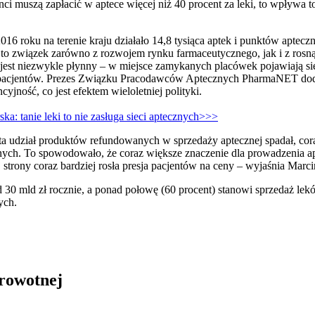
i muszą zapłacić w aptece więcej niż 40 procent za leki, to wpływa t
6 roku na terenie kraju działało 14,8 tysiąca aptek i punktów apteczny
 to związek zarówno z rozwojem rynku farmaceutycznego, jak i z rosn
 jest niezwykle płynny – w miejsce zamykanych placówek pojawiają się 
i pacjentów. Prezes Związku Pracodawców Aptecznych PharmaNET doda
yjność, co jest efektem wieloletniej polityki.
a: tanie leki to nie zasługa sieci aptecznych>>>
ata udział produktów refundowanych w sprzedaży aptecznej spadał, cora
ych. To spowodowało, że coraz większe znaczenie dla prowadzenia apt
 strony coraz bardziej rosła presja pacjentów na ceny – wyjaśnia Marci
d 30 mld zł rocznie, a ponad połowę (60 procent) stanowi sprzedaż le
ych.
drowotnej