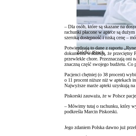
– Dla osób, które są skazane na dosy
rachunki płacone w aptece są dużym 
szeroką dostępność i niską cenę – m
Potwierdzają to dane z raportu „Ryn
Źródło: iStock
dokumentu wskazują, że przeciętny Po
przewlekle chore. Przeznaczają oni 
znaczną część swojego budżetu. Co p
Pacjenci chętniej (o 38 procent) wy
o 11 procent niższe niż w aptekach i
Najwyższe marże apteki uzyskują n
Piskorski zauważa, że w Polsce pacj
– Mówimy tutaj o rachunku, który w
podkreśla Marcin Piskorski.
Jego zdaniem Polska dawno już prze