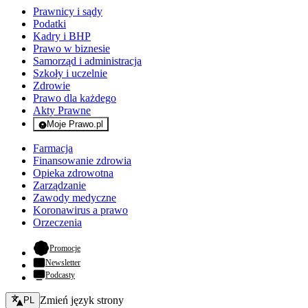
Prawnicy i sądy
Podatki
Kadry i BHP
Prawo w biznesie
Samorząd i administracja
Szkoły i uczelnie
Zdrowie
Prawo dla każdego
Akty Prawne
Moje Prawo.pl
- rejestracja i logowanie do serwisu
Farmacja
Finansowanie zdrowia
Opieka zdrowotna
Zarządzanie
Zawody medyczne
Koronawirus a prawo
Orzeczenia
- otwiera się w nowej karcie
Promocje
Newsletter
Podcasty
Zmień język - bieżący:
Zmień język strony
PL