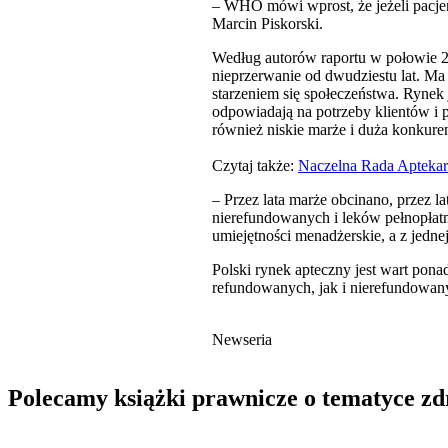
– WHO mówi wprost, że jeżeli pacjenc
Marcin Piskorski.
Według autorów raportu w połowie 201
nieprzerwanie od dwudziestu lat. Ma
starzeniem się społeczeństwa. Rynek
odpowiadają na potrzeby klientów 
również niskie marże i duża konkurenc
Czytaj także:
Naczelna Rada Aptekarsk
– Przez lata marże obcinano, przez l
nierefundowanych i leków pełnopłatn
umiejętności menadżerskie, a z jednej
Polski rynek apteczny jest wart pona
refundowanych, jak i nierefundowan
Newseria
Polecamy książki prawnicze o tematyce z