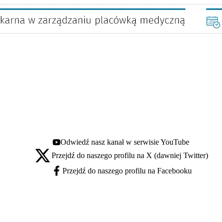
Odwiedź nasz kanał w serwisie YouTube
Youtube - otwiera się w nowej karcie
Przejdź do naszego profilu na X (dawniej Twitter)
X - otwiera się w nowej karcie
Przejdź do naszego profilu na Facebooku
Facebook - otwiera się w nowej karcie