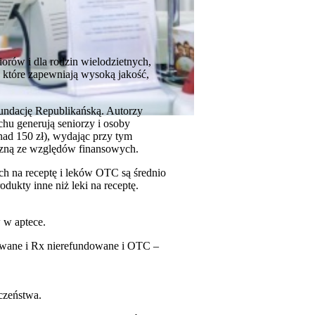
iorów i dla rodzin wielodzietnych,
 które zapewniają wysoką jakość,
Fundację Republikańską. Autorzy
chu generują seniorzy i osoby
nad 150 zł), wydając przy tym
iczną ze względów finansowych.
ch na receptę i leków OTC są średnio
dukty inne niż leki na receptę.
 w aptece.
dowane i Rx nierefundowane i OTC –
czeństwa.