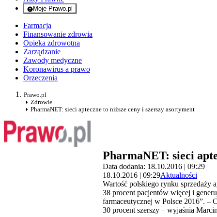
Moje Prawo.pl
- rejestracja i logowanie do serwisu
Farmacja
Finansowanie zdrowia
Opieka zdrowotna
Zarządzanie
Zawody medyczne
Koronawirus a prawo
Orzeczenia
Prawo.pl
Zdrowie
PharmaNET: sieci apteczne to niższe ceny i szerszy asortyment
PharmaNET: sieci aptec
Data dodania: 18.10.2016 | 09:29
18.10.2016 | 09:29
Aktualności
Wartość polskiego rynku sprzedaży ap
38 procent pacjentów więcej i generu
farmaceutycznej w Polsce 2016”. – C
30 procent szerszy – wyjaśnia Mar