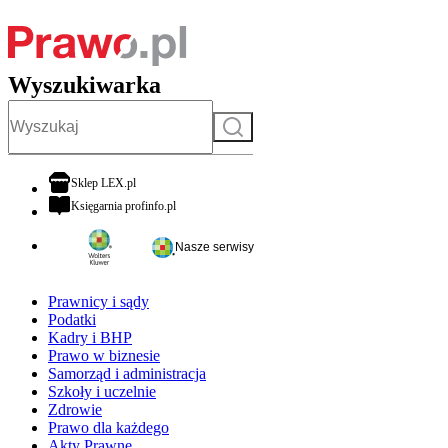
Wyszukiwarka
Szukaj
otwiera się w nowej karcie
Sklep LEX.pl
otwiera się w nowej karcie
Księgarnia profinfo.pl
Nasze serwisy
Prawnicy i sądy
Podatki
Kadry i BHP
Prawo w biznesie
Samorząd i administracja
Szkoły i uczelnie
Zdrowie
Prawo dla każdego
Akty Prawne