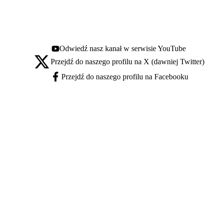
Odwiedź nasz kanał w serwisie YouTube
Youtube - otwiera się w nowej karcie
Przejdź do naszego profilu na X (dawniej Twitter)
X - otwiera się w nowej karcie
Przejdź do naszego profilu na Facebooku
Facebook - otwiera się w nowej karcie