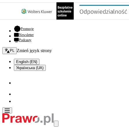
- otwiera się w nowej karcie
Promocje
Newsletter
Podcasty
Zmień język - bieżący:
Zmień język strony
PL
English (EN)
Українська (UA)