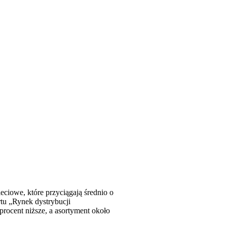
ieciowe, które przyciągają średnio o
rtu „Rynek dystrybucji
rocent niższe, a asortyment około