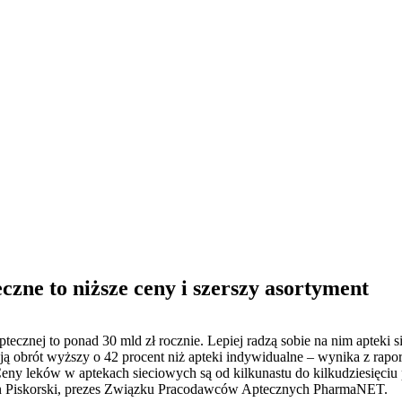
zne to niższe ceny i szerszy asortyment
tecznej to ponad 30 mld zł rocznie. Lepiej radzą sobie na nim apteki s
ją obrót wyższy o 42 procent niż apteki indywidualne – wynika z rapo
eny leków w aptekach sieciowych są od kilkunastu do kilkudziesięciu p
cin Piskorski, prezes Związku Pracodawców Aptecznych PharmaNET.