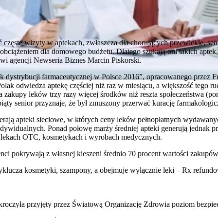
ć częste wizyty w aptekach, zwłaszcza dla chorujących przewlekle, sen
obciążeniem dla domowego budżetu. Dlatego szukają oni takich aptek,
ówi agencji Newseria Biznes Marcin Piskorski.
ek dystrybucji farmaceutycznej w Polsce 2016”, opracowanego przez 
lak odwiedza aptekę częściej niż raz w miesiącu, a większość tego ru
na zakupy leków trzy razy więcej środków niż reszta społeczeństwa (po
iąty senior przyznaje, że był zmuszony przerwać kurację farmakolog
bierają apteki sieciowe, w których ceny leków pełnopłatnych wydawany
ndywidualnych. Ponad połowę marży średniej apteki generują jednak pro
a lekach OTC, kosmetykach i wyrobach medycznych.
enci pokrywają z własnej kieszeni średnio 70 procent wartości zakupów
yklucza kosmetyki, szampony, a obejmuje wyłącznie leki – Rx refun
kroczyła przyjęty przez Światową Organizację Zdrowia poziom bezpie