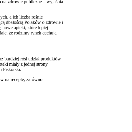
o na zdrowie publiczne – wyjaśnia
ch, a ich liczba rośnie
ącą dbałością Polaków o zdrowie i
nowe apteki, które lepiej
je, że rodzimy rynek cechują
z bardziej rósł udział produktów
eki miały z jednej strony
n Piskorski.
ków na receptę, zarówno