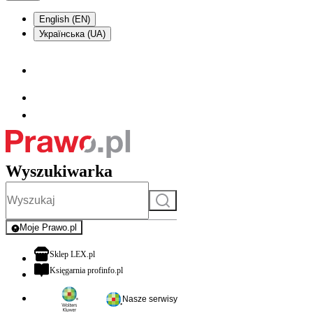
English (EN)
Українська (UA)
Wyszukiwarka
Szukaj
Moje Prawo.pl
- rejestracja i logowanie do serwisu
otwiera się w nowej karcie
Sklep LEX.pl
otwiera się w nowej karcie
Księgarnia profinfo.pl
Nasze serwisy