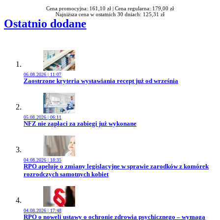
Cena promocyjna: 161,10 zł |
Cena regularna: 179,00 zł
Najniższa cena w ostatnich 30 dniach: 125,31 zł
Ostatnio dodane
06.08.2026 | 11:07
Przejdź do artykułu:
Zaostrzone kryteria wystawiania recept już od września
05.08.2026 | 06:11
Przejdź do artykułu:
NFZ nie zapłaci za zabiegi już wykonane
04.08.2026 | 18:35
Przejdź do artykułu:
RPO apeluje o zmiany legislacyjne w sprawie zarodków z komórek
rozrodczych samotnych kobiet
04.08.2026 | 17:48
Przejdź do artykułu:
RPO o noweli ustawy o ochronie zdrowia psychicznego – wymaga