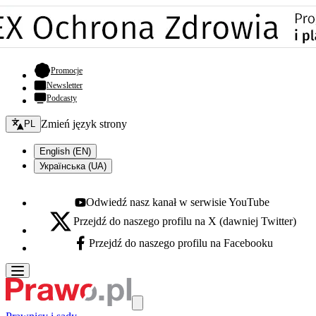
- otwiera się w nowej karcie
Promocje
Newsletter
Podcasty
Zmień język - bieżący:
Zmień język strony
PL
English (EN)
Українська (UA)
Odwiedź nasz kanał w serwisie YouTube
Youtube - otwiera się w nowej karcie
Przejdź do naszego profilu na X (dawniej Twitter)
X - otwiera się w nowej karcie
Przejdź do naszego profilu na Facebooku
Facebook - otwiera się w nowej karcie