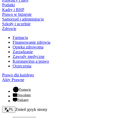
Prawnicy i sądy
Podatki
Kadry i BHP
Prawo w biznesie
Samorząd i administracja
Szkoły i uczelnie
Zdrowie
Farmacja
Finansowanie zdrowia
Opieka zdrowotna
Zarządzanie
Zawody medyczne
Koronawirus a prawo
Orzeczenia
Prawo dla każdego
Akty Prawne
- otwiera się w nowej karcie
Promocje
Newsletter
Podcasty
Zmień język - bieżący:
Zmień język strony
PL