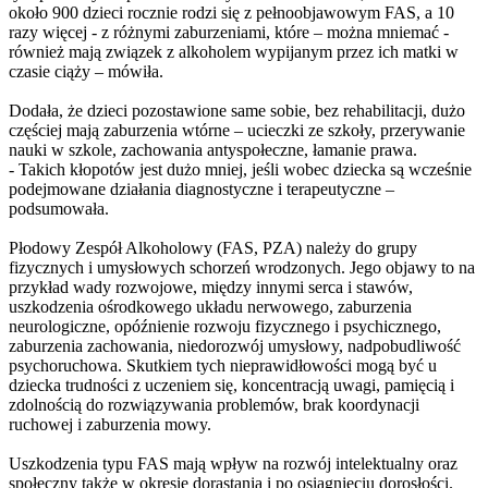
około 900 dzieci rocznie rodzi się z pełnoobjawowym FAS, a 10
razy więcej - z różnymi zaburzeniami, które – można mniemać -
również mają związek z alkoholem wypijanym przez ich matki w
czasie ciąży – mówiła.
Dodała, że dzieci pozostawione same sobie, bez rehabilitacji, dużo
częściej mają zaburzenia wtórne – ucieczki ze szkoły, przerywanie
nauki w szkole, zachowania antyspołeczne, łamanie prawa.
- Takich kłopotów jest dużo mniej, jeśli wobec dziecka są wcześnie
podejmowane działania diagnostyczne i terapeutyczne –
podsumowała.
Płodowy Zespół Alkoholowy (FAS, PZA) należy do grupy
fizycznych i umysłowych schorzeń wrodzonych. Jego objawy to na
przykład wady rozwojowe, między innymi serca i stawów,
uszkodzenia ośrodkowego układu nerwowego, zaburzenia
neurologiczne, opóźnienie rozwoju fizycznego i psychicznego,
zaburzenia zachowania, niedorozwój umysłowy, nadpobudliwość
psychoruchowa. Skutkiem tych nieprawidłowości mogą być u
dziecka trudności z uczeniem się, koncentracją uwagi, pamięcią i
zdolnością do rozwiązywania problemów, brak koordynacji
ruchowej i zaburzenia mowy.
Uszkodzenia typu FAS mają wpływ na rozwój intelektualny oraz
społeczny także w okresie dorastania i po osiągnięciu dorosłości.