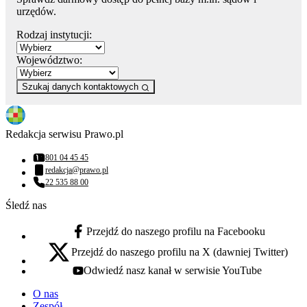
urzędów.
Rodzaj instytucji:
Województwo:
Szukaj danych kontaktowych
Redakcja serwisu Prawo.pl
801 04 45 45
Numer telefonu:
redakcja@prawo.pl
Adres email:
22 535 88 00
Numer telefonu:
Śledź nas
Przejdź do naszego profilu na Facebooku
facebook - otwiera się w nowej karcie
Przejdź do naszego profilu na X (dawniej Twitter)
x - otwiera się w nowej karcie
Odwiedź nasz kanał w serwisie YouTube
youtube - otwiera się w nowej karcie
O nas
Zespół