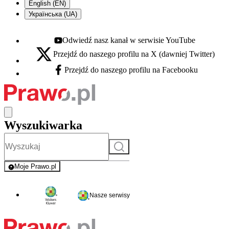
English (EN)
Українська (UA)
Odwiedź nasz kanał w serwisie YouTube
Youtube - otwiera się w nowej karcie
Przejdź do naszego profilu na X (dawniej Twitter)
X - otwiera się w nowej karcie
Przejdź do naszego profilu na Facebooku
Facebook - otwiera się w nowej karcie
Wyszukiwarka
Szukaj
Moje Prawo.pl
- rejestracja i logowanie do serwisu
Nasze serwisy