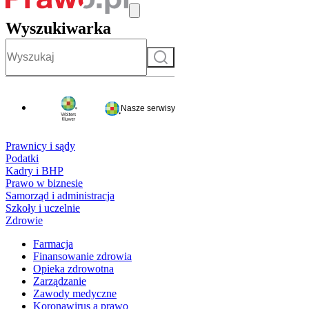
Wyszukiwarka
Szukaj
Nasze serwisy
Prawnicy i sądy
Podatki
Kadry i BHP
Prawo w biznesie
Samorząd i administracja
Szkoły i uczelnie
Zdrowie
Farmacja
Finansowanie zdrowia
Opieka zdrowotna
Zarządzanie
Zawody medyczne
Koronawirus a prawo