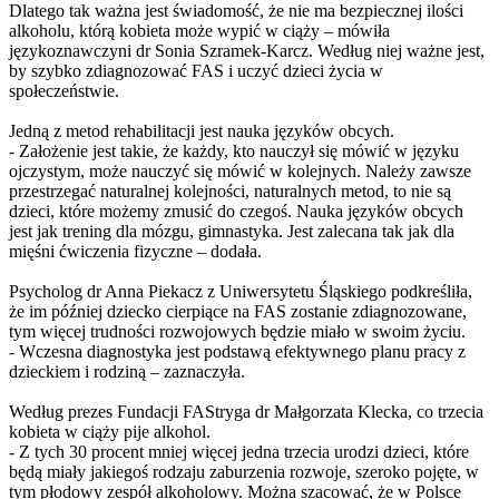
Dlatego tak ważna jest świadomość, że nie ma bezpiecznej ilości
alkoholu, którą kobieta może wypić w ciąży – mówiła
językoznawczyni dr Sonia Szramek-Karcz. Według niej ważne jest,
by szybko zdiagnozować FAS i uczyć dzieci życia w
społeczeństwie.
Jedną z metod rehabilitacji jest nauka języków obcych.
- Założenie jest takie, że każdy, kto nauczył się mówić w języku
ojczystym, może nauczyć się mówić w kolejnych. Należy zawsze
przestrzegać naturalnej kolejności, naturalnych metod, to nie są
dzieci, które możemy zmusić do czegoś. Nauka języków obcych
jest jak trening dla mózgu, gimnastyka. Jest zalecana tak jak dla
mięśni ćwiczenia fizyczne – dodała.
Psycholog dr Anna Piekacz z Uniwersytetu Śląskiego podkreśliła,
że im później dziecko cierpiące na FAS zostanie zdiagnozowane,
tym więcej trudności rozwojowych będzie miało w swoim życiu.
- Wczesna diagnostyka jest podstawą efektywnego planu pracy z
dzieckiem i rodziną – zaznaczyła.
Według prezes Fundacji FAStryga dr Małgorzata Klecka, co trzecia
kobieta w ciąży pije alkohol.
- Z tych 30 procent mniej więcej jedna trzecia urodzi dzieci, które
będą miały jakiegoś rodzaju zaburzenia rozwoje, szeroko pojęte, w
tym płodowy zespół alkoholowy. Można szacować, że w Polsce