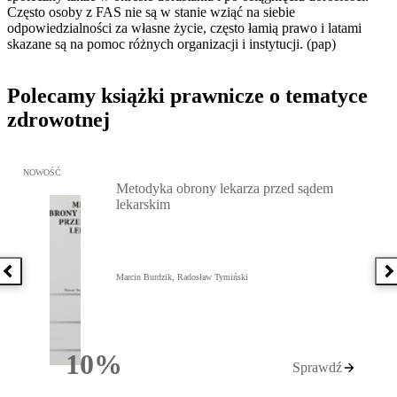
Często osoby z FAS nie są w stanie wziąć na siebie
odpowiedzialności za własne życie, często łamią prawo i latami
skazane są na pomoc różnych organizacji i instytucji. (pap)
Polecamy książki prawnicze o tematyce
zdrowotnej
Przejdź do: Metodyka obrony lekarza przed sądem lekarskim, Marc
NOWOŚĆ
Metodyka obrony lekarza przed sądem
lekarskim
Poprzednia książka
N
Marcin Burdzik, Radosław Tymiński
10%
Sprawdź
Rabatu