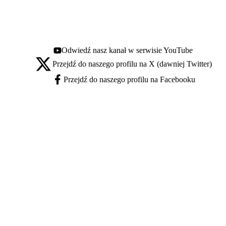
Odwiedź nasz kanał w serwisie YouTube
Youtube - otwiera się w nowej karcie
Przejdź do naszego profilu na X (dawniej Twitter)
X - otwiera się w nowej karcie
Przejdź do naszego profilu na Facebooku
Facebook - otwiera się w nowej karcie