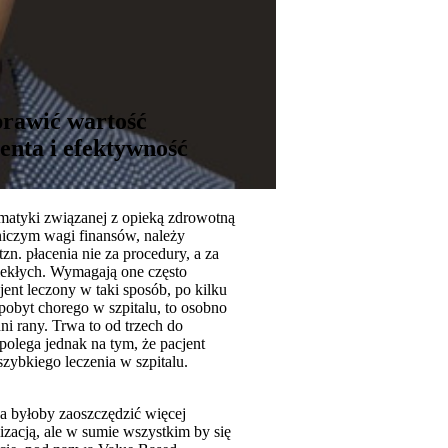
prawić wartość
enta i efektywność
ematyki związanej z opieką zdrowotną
niczym wagi finansów, należy
n. płacenia nie za procedury, a za
lekłych. Wymagają one często
ent leczony w taki sposób, po kilku
pobyt chorego w szpitalu, to osobno
i rany. Trwa to od trzech do
olega jednak na tym, że pacjent
ybkiego leczenia w szpitalu.
a byłoby zaoszczędzić więcej
izacją, ale w sumie wszystkim by się