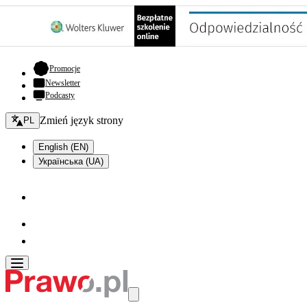
- otwiera się w nowej karcie
Promocje
Newsletter
Podcasty
Zmień język - bieżący:
Zmień język strony
PL
English (EN)
Українська (UA)