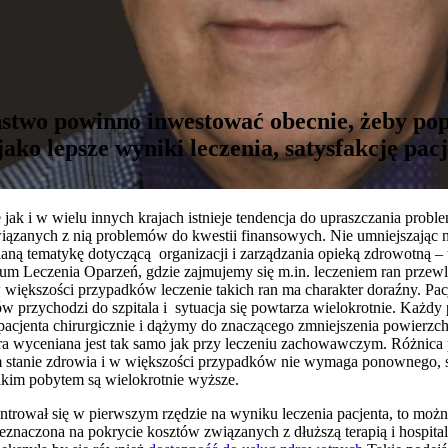
ństwo powinno inwestować obecnie, żeby po
ko lepsze wyniki leczenia, satysfakcję pacj
ak i w wielu innych krajach istnieje tendencja do upraszczania probl
iązanych z nią problemów do kwestii finansowych. Nie umniejszając 
ną tematykę dotyczącą organizacji i zarządzania opieką zdrowotną – tz
rum Leczenia Oparzeń, gdzie zajmujemy się m.in. leczeniem ran przew
 większości przypadków leczenie takich ran ma charakter doraźny. Pacj
 przychodzi do szpitala i sytuacja się powtarza wielokrotnie. Każdy 
cjenta chirurgicznie i dążymy do znaczącego zmniejszenia powierzchn
ra wyceniana jest tak samo jak przy leczeniu zachowawczym. Różnica p
 stanie zdrowia i w większości przypadków nie wymaga ponownego, sz
akim pobytem są wielokrotnie wyższe.
rował się w pierwszym rzędzie na wyniku leczenia pacjenta, to możn
zeznaczona na pokrycie kosztów związanych z dłuższą terapią i hospital