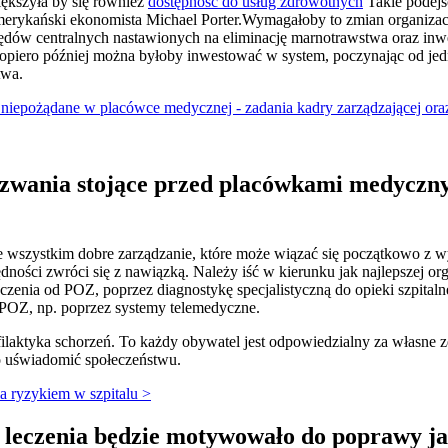
iększyła by się również
dostępność do usług zdrowotnych
Takie podejś
merykański ekonomista Michael Porter.Wymagałoby to zmian organiza
rzędów centralnych nastawionych na eliminację marnotrawstwa oraz in
piero później można byłoby inwestować w system, poczynając od jedno
stwa.
 niepożądane w placówce medycznej - zadania kadry zarządzającej ora
yzwania stojące przed placówkami medyczn
wszystkim dobre zarządzanie, które może wiązać się początkowo z wy
ści zwróci się z nawiązką. Należy iść w kierunku jak najlepszej orga
czenia od POZ, poprzez diagnostykę specjalistyczną do opieki szpita
e POZ, np. poprzez systemy telemedyczne.
ilaktyka schorzeń. To każdy obywatel jest odpowiedzialny za własne zd
 uświadomić społeczeństwu.
a ryzykiem w szpitalu >
i leczenia będzie motywowało do poprawy ja