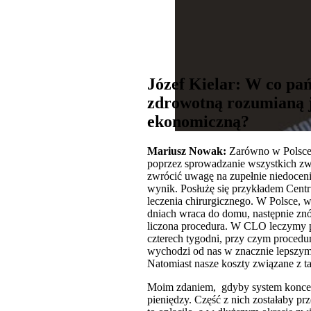
Józef Kielar: W co pa
zdrowotną rozumianą ja
ekonomiczną?
Mariusz Nowak:
Zarówno w Polsce j
poprzez sprowadzanie wszystkich zw
zwrócić uwagę na zupełnie niedocenia
wynik. Posłużę się przykładem Cent
leczenia chirurgicznego. W Polsce, w
dniach wraca do domu, następnie znów
liczona procedura. W CLO leczymy pa
czterech tygodni, przy czym procedu
wychodzi od nas w znacznie lepszym
Natomiast nasze koszty związane z t
Moim zdaniem, gdyby system koncent
pieniędzy. Część z nich zostałaby pr