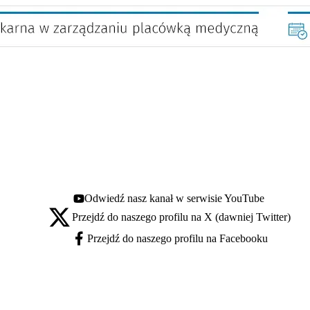
Odwiedź nasz kanał w serwisie YouTube
Youtube - otwiera się w nowej karcie
Przejdź do naszego profilu na X (dawniej Twitter)
X - otwiera się w nowej karcie
Przejdź do naszego profilu na Facebooku
Facebook - otwiera się w nowej karcie