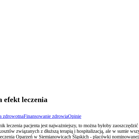
 efekt leczenia
a zdrowotna
Finansowanie zdrowia
Opinie
 leczenia pacjenta jest najważniejszy, to można byłoby zaoszczędzić 
osztów związanych z dłuższą terapią i hospitalizacją, ale w sumie wszy
eczenia Oparzeń w Siemianowicach Śląskich - placówki nominowanej