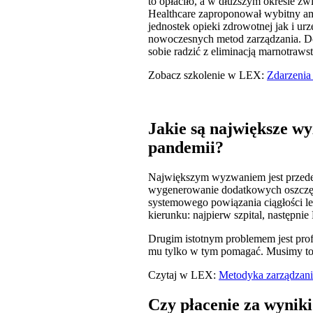
to opłaciło, a w dłuższym okresie zw
Healthcare zaproponował wybitny a
jednostek opieki zdrowotnej jak i u
nowoczesnych metod zarządzania. Do
sobie radzić z eliminacją marnotraw
Zobacz szkolenie w LEX:
Zdarzenia
Jakie są największe w
pandemii?
Największym wyzwaniem jest przede 
wygenerowanie dodatkowych oszczędno
systemowego powiązania ciągłości le
kierunku: najpierw szpital, następni
Drugim istotnym problemem jest prof
mu tylko w tym pomagać. Musimy to
Czytaj w LEX:
Metodyka zarządzani
Czy płacenie za wynik