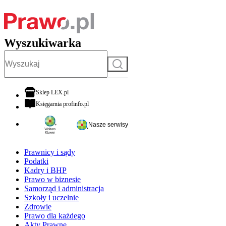
Wyszukiwarka
Szukaj
otwiera się w nowej karcie
Sklep LEX.pl
otwiera się w nowej karcie
Księgarnia profinfo.pl
Nasze serwisy
Prawnicy i sądy
Podatki
Kadry i BHP
Prawo w biznesie
Samorząd i administracja
Szkoły i uczelnie
Zdrowie
Prawo dla każdego
Akty Prawne