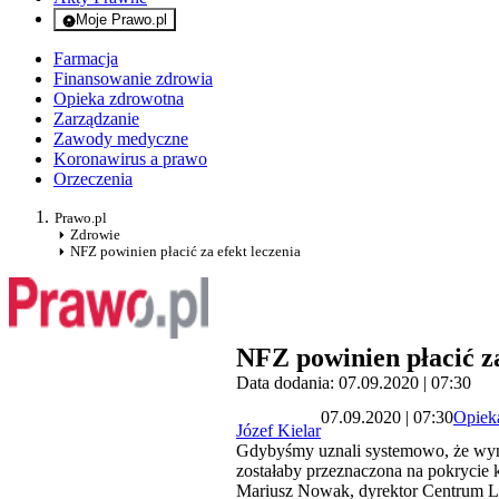
Moje Prawo.pl
- rejestracja i logowanie do serwisu
Farmacja
Finansowanie zdrowia
Opieka zdrowotna
Zarządzanie
Zawody medyczne
Koronawirus a prawo
Orzeczenia
Prawo.pl
Zdrowie
NFZ powinien płacić za efekt leczenia
NFZ powinien płacić za
Data dodania: 07.09.2020 | 07:30
07.09.2020 | 07:30
Opiek
Józef Kielar
Gdybyśmy uznali systemowo, że wynik
zostałaby przeznaczona na pokrycie k
Mariusz Nowak, dyrektor Centrum L