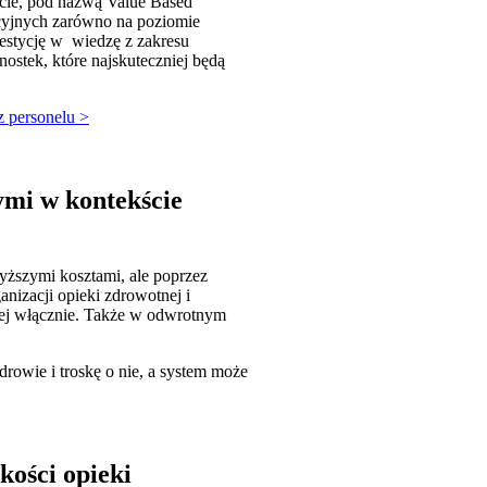
cie, pod nazwą Value Based
cyjnych zarówno na poziomie
westycję w wiedzę z zakresu
stek, które najskuteczniej będą
z personelu >
ymi w kontekście
ższymi kosztami, ale poprzez
nizacji opieki zdrowotnej i
lnej włącznie. Także w odwrotnym
rowie i troskę o nie, a system może
kości opieki