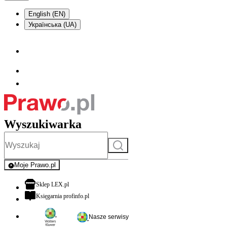
English (EN)
Українська (UA)
Wyszukiwarka
Szukaj
Moje Prawo.pl
- rejestracja i logowanie do serwisu
otwiera się w nowej karcie
Sklep LEX.pl
otwiera się w nowej karcie
Księgarnia profinfo.pl
Nasze serwisy