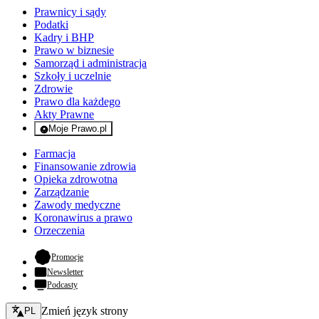
Prawnicy i sądy
Podatki
Kadry i BHP
Prawo w biznesie
Samorząd i administracja
Szkoły i uczelnie
Zdrowie
Prawo dla każdego
Akty Prawne
Moje Prawo.pl
- rejestracja i logowanie do serwisu
Farmacja
Finansowanie zdrowia
Opieka zdrowotna
Zarządzanie
Zawody medyczne
Koronawirus a prawo
Orzeczenia
- otwiera się w nowej karcie
Promocje
Newsletter
Podcasty
Zmień język - bieżący:
Zmień język strony
PL