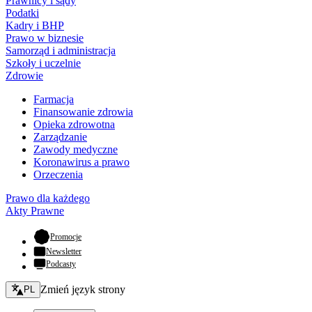
Prawnicy i sądy
Podatki
Kadry i BHP
Prawo w biznesie
Samorząd i administracja
Szkoły i uczelnie
Zdrowie
Farmacja
Finansowanie zdrowia
Opieka zdrowotna
Zarządzanie
Zawody medyczne
Koronawirus a prawo
Orzeczenia
Prawo dla każdego
Akty Prawne
- otwiera się w nowej karcie
Promocje
Newsletter
Podcasty
Zmień język - bieżący:
Zmień język strony
PL