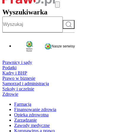
Wyszukiwarka
Szukaj
Nasze serwisy
Prawnicy i sądy
Podatki
Kadry i BHP
Prawo w biznesie
Samorząd i administracja
Szkoły i uczelnie
Zdrowie
Farmacja
Finansowanie zdrowia
Opieka zdrowotna
Zarządzanie
Zawody medyczne
Koronawirus a prawo