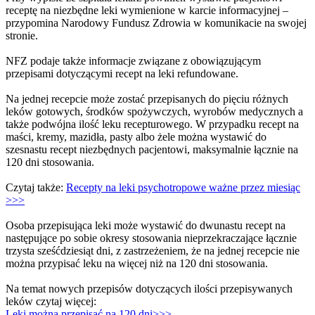
receptę na niezbędne leki wymienione w karcie informacyjnej –
przypomina Narodowy Fundusz Zdrowia w komunikacie na swojej
stronie.
NFZ podaje także informacje związane z obowiązującym
przepisami dotyczącymi recept na leki refundowane.
Na jednej recepcie może zostać przepisanych do pięciu różnych
leków gotowych, środków spożywczych, wyrobów medycznych a
także podwójna ilość leku recepturowego. W przypadku recept na
maści, kremy, mazidła, pasty albo żele można wystawić do
szesnastu recept niezbędnych pacjentowi, maksymalnie łącznie na
120 dni stosowania.
Czytaj także:
Recepty na leki psychotropowe ważne przez miesiąc
>>>
Osoba przepisująca leki może wystawić do dwunastu recept na
następujące po sobie okresy stosowania nieprzekraczające łącznie
trzysta sześćdziesiąt dni, z zastrzeżeniem, że na jednej recepcie nie
można przypisać leku na więcej niż na 120 dni stosowania.
Na temat nowych przepisów dotyczących ilości przepisywanych
leków czytaj więcej:
Leki można przepisać na 120 dni>>>