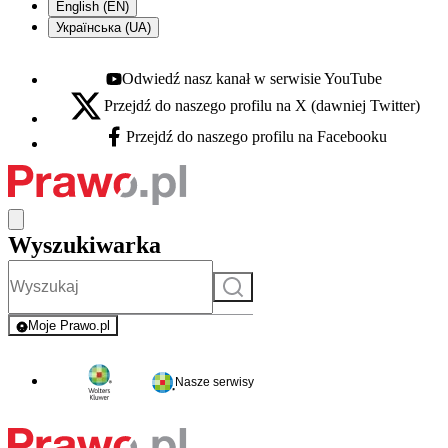
English (EN)
Українська (UA)
Odwiedź nasz kanał w serwisie YouTube
Youtube - otwiera się w nowej karcie
Przejdź do naszego profilu na X (dawniej Twitter)
X - otwiera się w nowej karcie
Przejdź do naszego profilu na Facebooku
Facebook - otwiera się w nowej karcie
Wyszukiwarka
Szukaj
Moje Prawo.pl
- rejestracja i logowanie do serwisu
Nasze serwisy