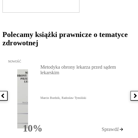
Polecamy książki prawnicze o tematyce
zdrowotnej
Przejdź do: Metodyka obrony lekarza przed sądem lekarskim, Marc
NOWOŚĆ
Metodyka obrony lekarza przed sądem
lekarskim
Poprzednia książka
N
Marcin Burdzik, Radosław Tymiński
10%
Sprawdź
Rabatu