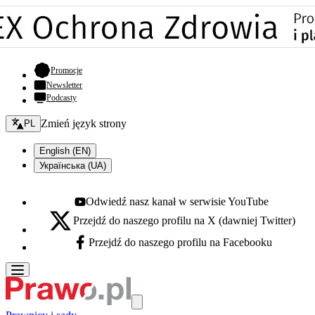
- otwiera się w nowej karcie
Promocje
Newsletter
Podcasty
Zmień język - bieżący:
Zmień język strony
PL
English (EN)
Українська (UA)
Odwiedź nasz kanał w serwisie YouTube
Youtube - otwiera się w nowej karcie
Przejdź do naszego profilu na X (dawniej Twitter)
X - otwiera się w nowej karcie
Przejdź do naszego profilu na Facebooku
Facebook - otwiera się w nowej karcie