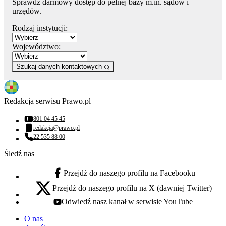
Sprawdź darmowy dostęp do pełnej bazy m.in. sądów i
urzędów.
Rodzaj instytucji:
Województwo:
Szukaj danych kontaktowych
Redakcja serwisu Prawo.pl
801 04 45 45
Numer telefonu:
redakcja@prawo.pl
Adres email:
22 535 88 00
Numer telefonu:
Śledź nas
Przejdź do naszego profilu na Facebooku
facebook - otwiera się w nowej karcie
Przejdź do naszego profilu na X (dawniej Twitter)
x - otwiera się w nowej karcie
Odwiedź nasz kanał w serwisie YouTube
youtube - otwiera się w nowej karcie
O nas