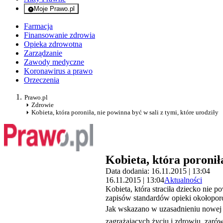
Moje Prawo.pl
- rejestracja i logowanie do serwisu
Farmacja
Finansowanie zdrowia
Opieka zdrowotna
Zarządzanie
Zawody medyczne
Koronawirus a prawo
Orzeczenia
Prawo.pl
Zdrowie
Kobieta, która poroniła, nie powinna być w sali z tymi, które urodziły
Kobieta, która poroniła
Data dodania: 16.11.2015 | 13:04
16.11.2015 | 13:04
Aktualności
Kobieta, która straciła dziecko nie 
zapisów standardów opieki okołoporo
Jak wskazano w uzasadnieniu nowej r
zagrażających życiu i zdrowiu, zaró