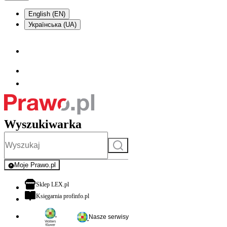
English (EN)
Українська (UA)
Wyszukiwarka
Szukaj
Moje Prawo.pl
- rejestracja i logowanie do serwisu
otwiera się w nowej karcie
Sklep LEX.pl
otwiera się w nowej karcie
Księgarnia profinfo.pl
Nasze serwisy