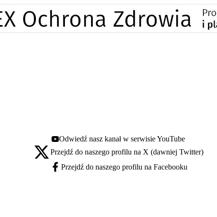
Odwiedź nasz kanał w serwisie YouTube
Youtube - otwiera się w nowej karcie
Przejdź do naszego profilu na X (dawniej Twitter)
X - otwiera się w nowej karcie
Przejdź do naszego profilu na Facebooku
Facebook - otwiera się w nowej karcie