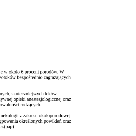
uje w około 6 procent porodów. W
rwotoków bezpośrednio zagrażających
.
nych, skuteczniejszych leków
ywnej opieki anestezjologicznej oraz
rowalności rodzących.
inekologii z zakresu okołoporodowej
tępowania określonych powikłań oraz
a.(pap)