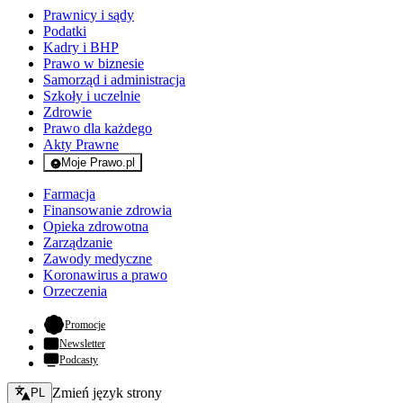
Prawnicy i sądy
Podatki
Kadry i BHP
Prawo w biznesie
Samorząd i administracja
Szkoły i uczelnie
Zdrowie
Prawo dla każdego
Akty Prawne
Moje Prawo.pl
- rejestracja i logowanie do serwisu
Farmacja
Finansowanie zdrowia
Opieka zdrowotna
Zarządzanie
Zawody medyczne
Koronawirus a prawo
Orzeczenia
- otwiera się w nowej karcie
Promocje
Newsletter
Podcasty
Zmień język - bieżący:
Zmień język strony
PL