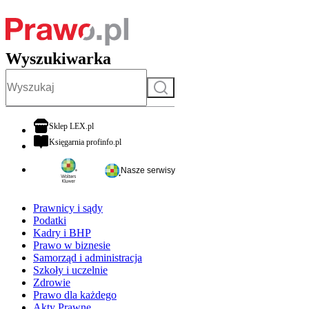
Wyszukiwarka
Szukaj
otwiera się w nowej karcie
Sklep LEX.pl
otwiera się w nowej karcie
Księgarnia profinfo.pl
Nasze serwisy
Prawnicy i sądy
Podatki
Kadry i BHP
Prawo w biznesie
Samorząd i administracja
Szkoły i uczelnie
Zdrowie
Prawo dla każdego
Akty Prawne