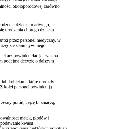
walności okołoporodowej zarówno
urodzenia dziecka martwego,
się urodzenia chorego dziecka.
entki przez personel medyczny, w
urzędzie stanu cywilnego.
 lekarz powinien dać jej czas na
nim podejmą decyzję o dalszym
 lub kobietami, które urodziły
 Z kolei personel powinien ją
esny poród, ciążę bliźniaczą,
orowalności matek, płodów i
ne podawanie kwasu
ść występowania niektórych powikłań