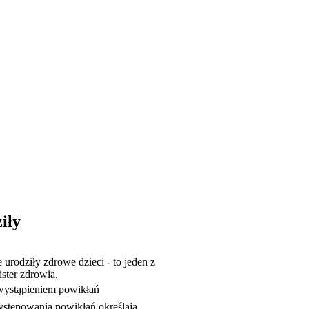
iły
 urodziły zdrowe dzieci - to jeden z
ster zdrowia.
 wystąpieniem powikłań
występowania powikłań określają