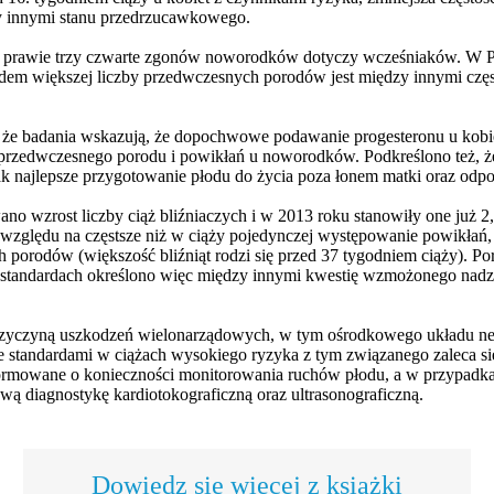
y innymi stanu przedrzucawkowego.
e prawie trzy czwarte zgonów noworodków dotyczy wcześniaków. W Pol
em większej liczby przedwczesnych porodów jest między innymi częst
 że badania wskazują, że dopochwowe podawanie progesteronu u kobie
 przedwczesnego porodu i powikłań u noworodków. Podkreślono też, ż
t jak najlepsze przygotowanie płodu do życia poza łonem matki oraz od
no wzrost liczby ciąż bliźniaczych i w 2013 roku stanowiły one już 2
względu na częstsze niż w ciąży pojedynczej występowanie powikłań,
porodów (większość bliźniąt rodzi się przed 37 tygodniem ciąży). Poró
tandardach określono więc między innymi kwestię wzmożonego nadz
zyczyną uszkodzeń wielonarządowych, w tym ośrodkowego układu ner
standardami w ciążach wysokiego ryzyka z tym związanego zaleca się
ormowane o konieczności monitorowania ruchów płodu, a w przypadka
wą diagnostykę kardiotokograficzną oraz ultrasonograficzną.
Dowiedz się więcej z książki