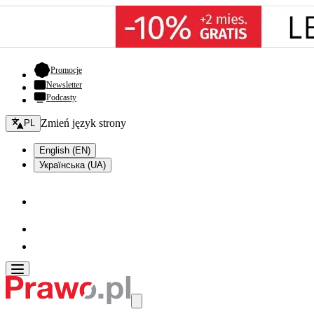
- otwiera się w nowej karcie
Promocje
Newsletter
Podcasty
Zmień język - bieżący:
Zmień język strony
PL
English (EN)
Українська (UA)