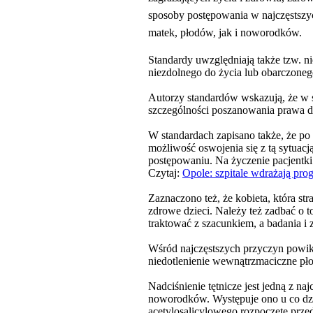
sposoby postępowania w najczęstszy
matek, płodów, jak i noworodków.
Standardy uwzględniają także tzw. n
niezdolnego do życia lub obarczonego
Autorzy standardów wskazują, że w s
szczególności poszanowania prawa do
W standardach zapisano także, że po p
możliwość oswojenia się z tą sytuac
postępowaniu. Na życzenie pacjentki 
Czytaj:
Opole: szpitale wdrażają pr
Zaznaczono też, że kobieta, która st
zdrowe dzieci. Należy też zadbać o t
traktować z szacunkiem, a badania 
Wśród najczęstszych przyczyn powikł
niedotlenienie wewnątrzmaciczne pł
Nadciśnienie tętnicze jest jedną z n
noworodków. Występuje ono u co dzie
acetylosalicylowego rozpoczęte prze