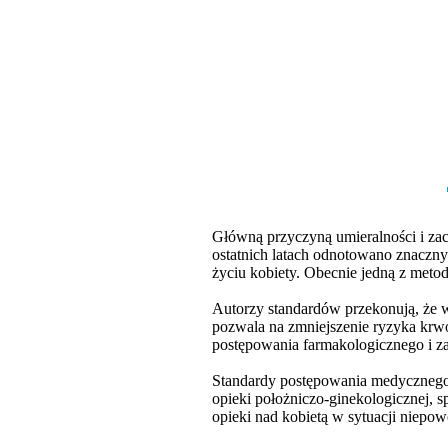
Główną przyczyną umieralności i za
ostatnich latach odnotowano znaczn
życiu kobiety. Obecnie jedną z meto
Autorzy standardów przekonują, że 
pozwala na zmniejszenie ryzyka krwo
postępowania farmakologicznego i za
Standardy postępowania medycznego 
opieki położniczo-ginekologicznej,
opieki nad kobietą w sytuacji niepo