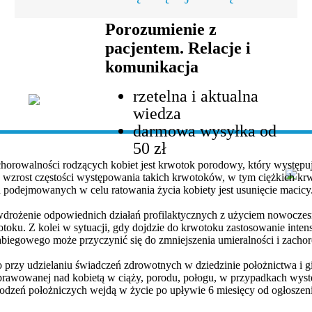
Porozumienie z
pacjentem. Relacje i
komunikacja
rzetelna i aktualna
wiedza
darmowa wysyłka od
50 zł
chorowalności rodzących kobiet jest krwotok porodowy, który występ
y wzrost częstości występowania takich krwotoków, w tym ciężkich k
d podejmowanych w celu ratowania życia kobiety jest usunięcie macicy
wdrożenie odpowiednich działań profilaktycznych z użyciem nowoczes
toku. Z kolei w sytuacji, gdy dojdzie do krwotoku zastosowanie intens
biegowego może przyczynić się do zmniejszenia umieralności i zacho
przy udzielaniu świadczeń zdrowotnych w dziedzinie położnictwa i g
 sprawowanej nad kobietą w ciąży, porodu, połogu, w przypadkach wys
wodzeń położniczych wejdą w życie po upływie 6 miesięcy od ogłoszeni