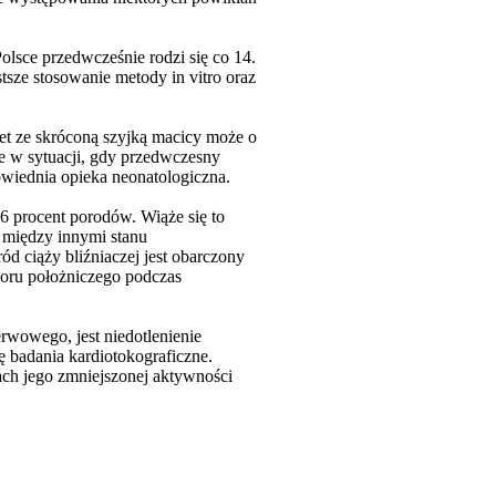
sce przedwcześnie rodzi się co 14.
sze stosowanie metody in vitro oraz
t ze skróconą szyjką macicy może o
e w sytuacji, gdy przedwczesny
powiednia opieka neonatologiczna.
,6 procent porodów. Wiąże się to
 między innymi stanu
d ciąży bliźniaczej jest obarczony
oru położniczego podczas
wowego, jest niedotlenienie
 badania kardiotokograficzne.
ch jego zmniejszonej aktywności