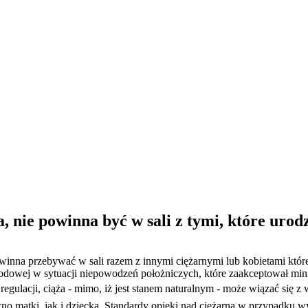
, nie powinna być w sali z tymi, które urodz
powinna przebywać w sali razem z innymi ciężarnymi lub kobietami które
dowej w sytuacji niepowodzeń położniczych, które zaakceptował mini
egulacji, ciąża - mimo, iż jest stanem naturalnym - może wiązać się z
wno matki, jak i dziecka. Standardy opieki nad ciężarną w przypadku 