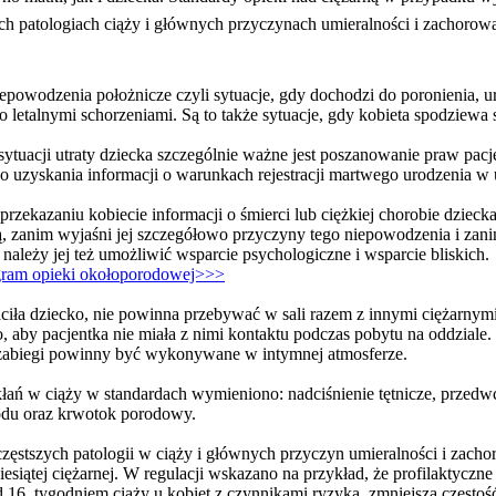
ch patologiach ciąży i głównych przyczynach umieralności i zachoro
iepowodzenia położnicze czyli sytuacje, gdy dochodzi do poronienia, 
 letalnymi schorzeniami. Są to także sytuacje, gdy kobieta spodziewa 
ytuacji utraty dziecka szczególnie ważne jest poszanowanie praw pacj
 uzyskania informacji o warunkach rejestracji martwego urodzenia w 
rzekazaniu kobiecie informacji o śmierci lub ciężkiej chorobie dziecka
ją, zanim wyjaśni jej szczegółowo przyczyny tego niepowodzenia i za
należy jej też umożliwić wsparcie psychologiczne i wsparcie bliskich.
ogram opieki okołoporodowej>>>
raciła dziecko, nie powinna przebywać w sali razem z innymi ciężarnymi
o, aby pacjentka nie miała z nimi kontaktu podczas pobytu na oddziale.
i zabiegi powinny być wykonywane w intymnej atmosferze.
ań w ciąży w standardach wymieniono: nadciśnienie tętnicze, przedwcz
odu oraz krwotok porodowy.
ajczęstszych patologii w ciąży i głównych przyczyn umieralności i zach
siątej ciężarnej. W regulacji wskazano na przykład, że profilaktycz
d 16. tygodniem ciąży u kobiet z czynnikami ryzyka, zmniejsza często