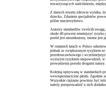
towarzyszących nadciśnieniu, międz
Z danych resortu zdrowia wynika, ż
dziecko. Zdaniem specjalistów powod
późne macierzyństwo.
Autorzy standardów zwrócili uwagę,
około 40 procent zmniejszyć ryzyko
poród jest nieunikniony, istotne jes
W ostatnich latach w Polsce odnotowa
jednak ze zwiększonym ryzykiem ze 
przedrzucawkowego i wcześniejszych 
wyższym ryzykiem niepowodzeń, w s
prowadzenia porodu drogami natury.
Kolejną opisywaną w standardach pr
wewnątrzmaciczne płodu. Zgodnie ze 
Wszystkie ciężarne powinny być inf
należy przeprowadzić u nich dodatko