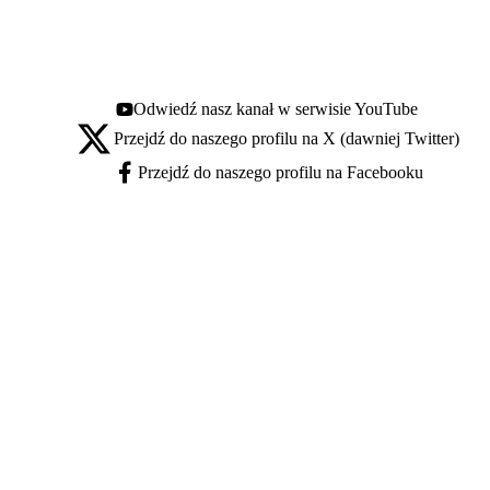
Odwiedź nasz kanał w serwisie YouTube
Youtube - otwiera się w nowej karcie
Przejdź do naszego profilu na X (dawniej Twitter)
X - otwiera się w nowej karcie
Przejdź do naszego profilu na Facebooku
Facebook - otwiera się w nowej karcie