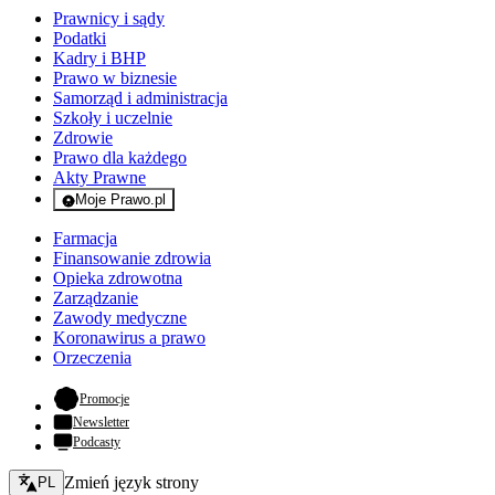
Prawnicy i sądy
Podatki
Kadry i BHP
Prawo w biznesie
Samorząd i administracja
Szkoły i uczelnie
Zdrowie
Prawo dla każdego
Akty Prawne
Moje Prawo.pl
- rejestracja i logowanie do serwisu
Farmacja
Finansowanie zdrowia
Opieka zdrowotna
Zarządzanie
Zawody medyczne
Koronawirus a prawo
Orzeczenia
- otwiera się w nowej karcie
Promocje
Newsletter
Podcasty
Zmień język - bieżący:
Zmień język strony
PL