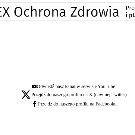
Odwiedź nasz kanał w serwisie YouTube
Youtube - otwiera się w nowej karcie
Przejdź do naszego profilu na X (dawniej Twitter)
X - otwiera się w nowej karcie
Przejdź do naszego profilu na Facebooku
Facebook - otwiera się w nowej karcie