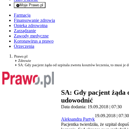
Moje Prawo.pl
- rejestracja i logowanie do serwisu
Farmacja
Finansowanie zdrowia
Opieka zdrowotna
Zarządzanie
Zawody medyczne
Koronawirus a prawo
Orzeczenia
Prawo.pl
Zdrowie
SA: Gdy pacjent żąda od szpitala zwrotu kosztów leczenia, to musi je
SA: Gdy pacjent żąda o
udowodnić
Data dodania: 19.09.2018 | 07:30
19.09.2018 | 07:30
Aleksandra Partyk
Pacjentka twierdziła, że szpital dop