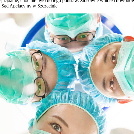
jej żądanie, choć nie było do tego podstaw. Stosowne wnioski dowodo
 Sąd Apelacyjny w Szczecinie.