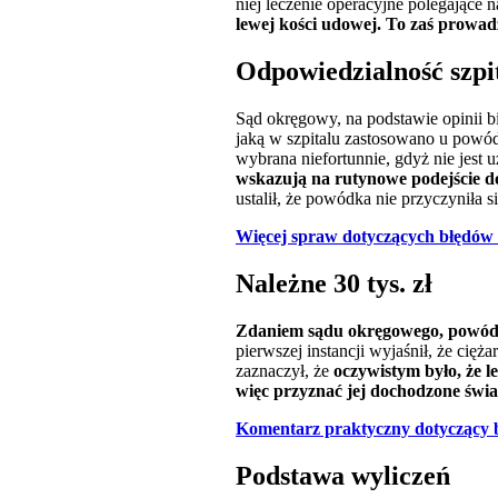
niej leczenie operacyjne polegające
lewej kości udowej. To zaś prowadz
Odpowiedzialność szpi
Sąd okręgowy, na podstawie opinii bi
jaką w szpitalu zastosowano u powód
wybrana niefortunnie, gdyż nie jest 
wskazują na rutynowe podejście do 
ustalił, że powódka nie przyczyniła 
Więcej spraw dotyczących błędów 
Należne 30 tys. zł
Zdaniem sądu okręgowego, powódce 
pierwszej instancji wyjaśnił, że ci
zaznaczył, że
oczywistym było, że
l
więc przyznać jej dochodzone świad
Komentarz praktyczny dotyczący b
Podstawa wyliczeń