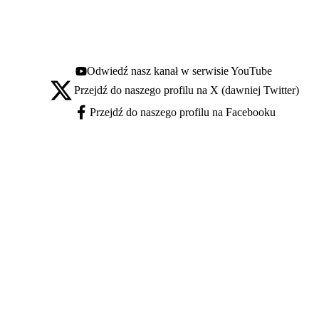
Odwiedź nasz kanał w serwisie YouTube
Youtube - otwiera się w nowej karcie
Przejdź do naszego profilu na X (dawniej Twitter)
X - otwiera się w nowej karcie
Przejdź do naszego profilu na Facebooku
Facebook - otwiera się w nowej karcie