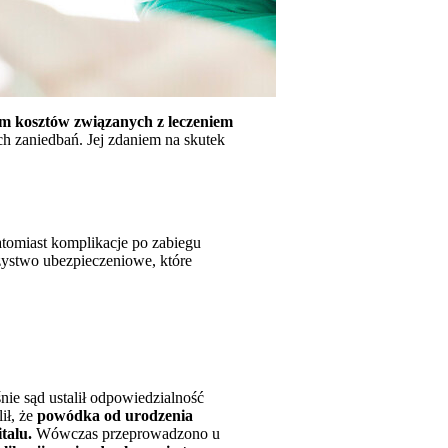
łem kosztów związanych z leczeniem
h zaniedbań. Jej zdaniem na skutek
tomiast komplikacje po zabiegu
zystwo ubezpieczeniowe, które
ie sąd ustalił odpowiedzialność
ił, że
powódka od urodzenia
italu.
Wówczas przeprowadzono u