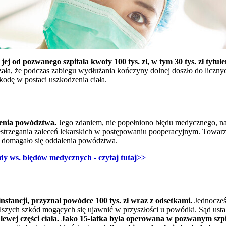
ej od pozwanego szpitala kwoty 100 tys. zł, w tym 30 tys. zł tytu
ała, że podczas zabiegu wydłużania kończyny dolnej doszło do licznyc
kodę w postaci uszkodzenia ciała.
lenia powództwa.
Jego zdaniem, nie popełniono błędu medycznego, na
estrzegania zaleceń lekarskich w postępowaniu pooperacyjnym. Towar
ż domagało się oddalenia powództwa.
ody ws. błędów medycznych - czytaj tutaj>>
nstancji, przyznał powódce 100 tys. zł wraz z odsetkami.
Jednocześn
szych szkód mogących się ujawnić w przyszłości u powódki. Sąd ustal
 lewej części ciała. Jako 15-latka była operowana w pozwanym szp