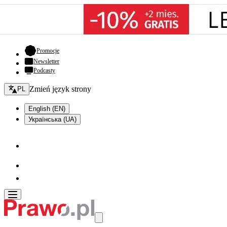
- otwiera się w nowej karcie
Promocje
Newsletter
Podcasty
Zmień język - bieżący:
Zmień język strony
PL
English (EN)
Українська (UA)