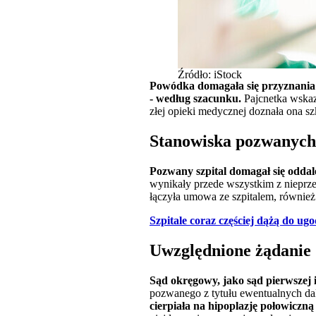
Źródło: iStock
Powódka domagała się przyznania j
- według szacunku.
Pajcnetka wskaz
złej opieki medycznej doznała ona sz
Stanowiska pozwanych
Pozwany szpital domagał się odda
wynikały przede wszystkim z nieprz
łączyła umowa ze szpitalem, równie
Szpitale coraz częściej dążą do ug
Uwzględnione żądanie
Sąd okręgowy, jako sąd pierwszej i
pozwanego z tytułu ewentualnych dal
cierpiała na hipoplazję połowiczną