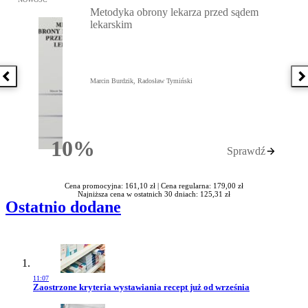
Metodyka obrony lekarza przed sądem
lekarskim
Poprzednia książka
N
Marcin Burdzik, Radosław Tymiński
10%
Sprawdź
Rabatu
Cena promocyjna: 161,10 zł |
Cena regularna: 179,00 zł
Najniższa cena w ostatnich 30 dniach: 125,31 zł
Ostatnio dodane
11:07
Przejdź do artykułu:
Zaostrzone kryteria wystawiania recept już od września