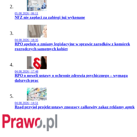
05.08.2026 | 06:11
Przejdź do artykułu:
NFZ nie zapłaci za zabiegi już wykonane
04.08.2026 | 18:35
Przejdź do artykułu:
RPO apeluje o zmiany legislacyjne w sprawie zarodków z komórek
rozrodczych samotnych kobiet
04.08.2026 | 17:48
Przejdź do artykułu:
RPO o noweli ustawy o ochronie zdrowia psychicznego – wymaga
dalszych prac
04.08.2026 | 14:51
Przejdź do artykułu:
Rząd przyjął projekt ustawy znoszący całkowity zakaz reklamy aptek