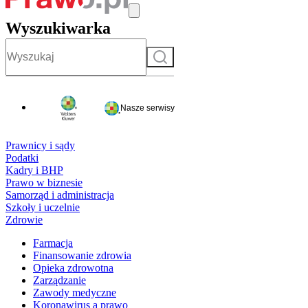
Wyszukiwarka
Szukaj
Nasze serwisy
Prawnicy i sądy
Podatki
Kadry i BHP
Prawo w biznesie
Samorząd i administracja
Szkoły i uczelnie
Zdrowie
Farmacja
Finansowanie zdrowia
Opieka zdrowotna
Zarządzanie
Zawody medyczne
Koronawirus a prawo