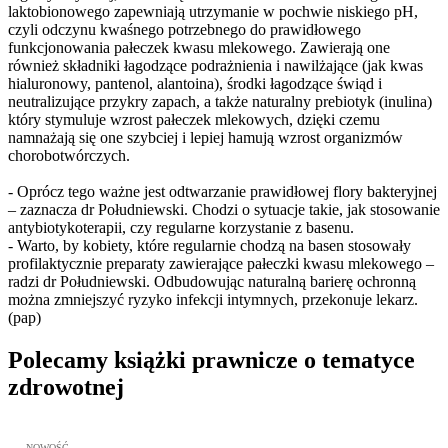
laktobionowego zapewniają utrzymanie w pochwie niskiego pH,
czyli odczynu kwaśnego potrzebnego do prawidłowego
funkcjonowania pałeczek kwasu mlekowego. Zawierają one
również składniki łagodzące podrażnienia i nawilżające (jak kwas
hialuronowy, pantenol, alantoina), środki łagodzące świąd i
neutralizujące przykry zapach, a także naturalny prebiotyk (inulina)
który stymuluje wzrost pałeczek mlekowych, dzięki czemu
namnażają się one szybciej i lepiej hamują wzrost organizmów
chorobotwórczych.
- Oprócz tego ważne jest odtwarzanie prawidłowej flory bakteryjnej
– zaznacza dr Południewski. Chodzi o sytuacje takie, jak stosowanie
antybiotykoterapii, czy regularne korzystanie z basenu.
- Warto, by kobiety, które regularnie chodzą na basen stosowały
profilaktycznie preparaty zawierające pałeczki kwasu mlekowego –
radzi dr Południewski. Odbudowując naturalną barierę ochronną
można zmniejszyć ryzyko infekcji intymnych, przekonuje lekarz.
(pap)
Polecamy książki prawnicze o tematyce
zdrowotnej
Przejdź do: Metodyka obrony lekarza przed sądem lekarskim, Marc
NOWOŚĆ