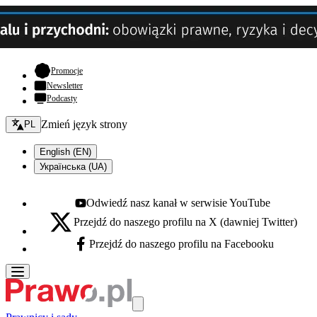
- otwiera się w nowej karcie
Promocje
Newsletter
Podcasty
Zmień język - bieżący:
Zmień język strony
PL
English (EN)
Українська (UA)
Odwiedź nasz kanał w serwisie YouTube
Youtube - otwiera się w nowej karcie
Przejdź do naszego profilu na X (dawniej Twitter)
X - otwiera się w nowej karcie
Przejdź do naszego profilu na Facebooku
Facebook - otwiera się w nowej karcie