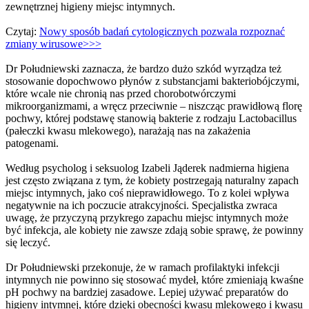
zewnętrznej higieny miejsc intymnych.
Czytaj:
Nowy sposób badań cytologicznych pozwala rozpoznać
zmiany wirusowe>>>
Dr Południewski zaznacza, że bardzo dużo szkód wyrządza też
stosowanie dopochwowo płynów z substancjami bakteriobójczymi,
które wcale nie chronią nas przed chorobotwórczymi
mikroorganizmami, a wręcz przeciwnie – niszcząc prawidłową florę
pochwy, której podstawę stanowią bakterie z rodzaju Lactobacillus
(pałeczki kwasu mlekowego), narażają nas na zakażenia
patogenami.
Według psycholog i seksuolog Izabeli Jąderek nadmierna higiena
jest często związana z tym, że kobiety postrzegają naturalny zapach
miejsc intymnych, jako coś nieprawidłowego. To z kolei wpływa
negatywnie na ich poczucie atrakcyjności. Specjalistka zwraca
uwagę, że przyczyną przykrego zapachu miejsc intymnych może
być infekcja, ale kobiety nie zawsze zdają sobie sprawę, że powinny
się leczyć.
Dr Południewski przekonuje, że w ramach profilaktyki infekcji
intymnych nie powinno się stosować mydeł, które zmieniają kwaśne
pH pochwy na bardziej zasadowe. Lepiej używać preparatów do
higieny intymnej, które dzięki obecności kwasu mlekowego i kwasu