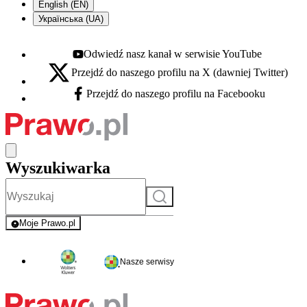
English (EN)
Українська (UA)
Odwiedź nasz kanał w serwisie YouTube
Youtube - otwiera się w nowej karcie
Przejdź do naszego profilu na X (dawniej Twitter)
X - otwiera się w nowej karcie
Przejdź do naszego profilu na Facebooku
Facebook - otwiera się w nowej karcie
Wyszukiwarka
Szukaj
Moje Prawo.pl
- rejestracja i logowanie do serwisu
Nasze serwisy