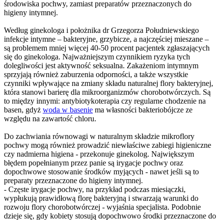
środowiska pochwy, zamiast preparatów przeznaczonych do
higieny intymnej.
Według ginekologa i położnika dr Grzegorza Południewskiego
infekcje intymne – bakteryjne, grzybicze, a najczęściej mieszane –
są problemem mniej więcej 40-50 procent pacjentek zgłaszających
się do ginekologa. Najważniejszym czynnikiem ryzyka tych
dolegliwości jest aktywność seksualna. Zakażeniom intymnym
sprzyjają również zaburzenia odporności, a także wszystkie
czynniki wpływające na zmiany składu naturalnej flory bakteryjnej,
która stanowi barierę dla mikroorganizmów chorobotwórczych. Są
to między innymi: antybiotykoterapia czy regularne chodzenie na
basen, gdyż
woda w basenie
ma własności bakteriobójcze ze
względu na zawartość chloru.
Do zachwiania równowagi w naturalnym składzie mikroflory
pochwy mogą również prowadzić niewłaściwe zabiegi higieniczne
czy nadmierna higiena - przekonuje ginekolog. Największym
błędem popełnianym przez panie są irygacje pochwy oraz
dopochwowe stosowanie środków myjących - nawet jeśli są to
preparaty przeznaczone do higieny intymnej.
- Częste irygacje pochwy, na przykład podczas miesiączki,
wypłukują prawidłową florę bakteryjną i stwarzają warunki do
rozwoju flory chorobotwórczej - wyjaśnia specjalista. Podobnie
dzieje się, gdy kobiety stosują dopochwowo środki przeznaczone do