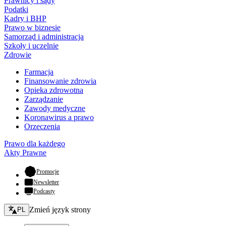
Prawnicy i sądy
Podatki
Kadry i BHP
Prawo w biznesie
Samorząd i administracja
Szkoły i uczelnie
Zdrowie
Farmacja
Finansowanie zdrowia
Opieka zdrowotna
Zarządzanie
Zawody medyczne
Koronawirus a prawo
Orzeczenia
Prawo dla każdego
Akty Prawne
- otwiera się w nowej karcie
Promocje
Newsletter
Podcasty
Zmień język - bieżący:
Zmień język strony
PL