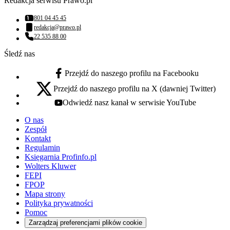
Redakcja serwisu Prawo.pl
801 04 45 45
Numer telefonu:
redakcja@prawo.pl
Adres email:
22 535 88 00
Numer telefonu:
Śledź nas
Przejdź do naszego profilu na Facebooku
facebook - otwiera się w nowej karcie
Przejdź do naszego profilu na X (dawniej Twitter)
x - otwiera się w nowej karcie
Odwiedź nasz kanał w serwisie YouTube
youtube - otwiera się w nowej karcie
O nas
Zespół
Kontakt
Regulamin
Księgarnia Profinfo.pl
Wolters Kluwer
FEPI
FPOP
Mapa strony
Polityka prywatności
Pomoc
Zarządzaj preferencjami plików cookie